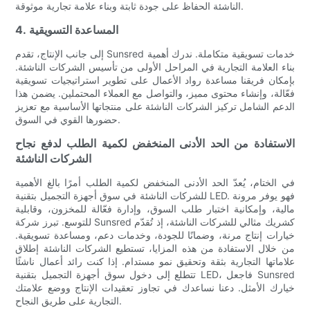
الناشئة الحفاظ على جودة ثابتة وبناء علامة تجارية موثوقة.
4. المساعدة التسويقية
إلى جانب الإنتاج، تقدم Sunsred خدمات تسويقية متكاملة. ندرك أهمية
بناء العلامة التجارية في المراحل الأولى من تأسيس الشركات الناشئة.
بإمكان فريقنا مساعدة رواد الأعمال على تطوير استراتيجيات تسويقية
فعّالة، وإنشاء محتوى مميز، والتواصل مع العملاء المحتملين. يضمن هذا
الدعم الشامل تركيز الشركات الناشئة على منتجاتها الأساسية مع تعزيز
حضورها القوي في السوق.
الاستفادة من الحد الأدنى المنخفض لكمية الطلب لدفع نجاح
الشركات الناشئة
في الختام، يُعدّ الحد الأدنى المنخفض لكمية الطلب أمرًا بالغ الأهمية
للشركات الناشئة في سوق أجهزة التجميل بتقنية LED. فهو يوفر مرونة
مالية، وإمكانية اختبار طلب السوق، وإدارة فعّالة للمخزون، وقابلية
للتوسع. تبرز شركة Sunsred كشريك مثالي للشركات الناشئة، إذ تُقدّم
خيارات إنتاج مرنة، وضمانًا للجودة، وخدمات دعم، ومساعدة تسويقية.
من خلال الاستفادة من هذه المزايا، تستطيع الشركات الناشئة إطلاق
علاماتها التجارية بثقة وتحقيق نمو مستدام. إذا كنت رائد أعمال ناشئًا
تتطلع إلى دخول سوق أجهزة التجميل بتقنية LED، فاجعل Sunsred
خيارك الأمثل. دعنا نساعدك في تجاوز تعقيدات الإنتاج ووضع علامتك
التجارية على طريق النجاح.