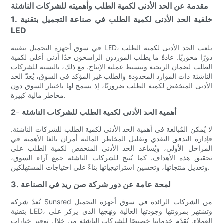
مقدمة عن الحد الأدنى لكمية الطلب وأهميته للشركات الناشئة
1. خلفية الحد الأدنى لكمية الطلب في صناعة التجميل بتقنية
LED
في سوق أجهزة التجميل بتقنية LED، يلعب الحد الأدنى لكمية الطلب
دورًا محوريًا. عادةً ما يطلب الموردون الراسخون حدًا أدنى أعلى لكمية
الطلب لضمان الربحية وتبسيط عملية الإنتاج. مع ذلك، بالنسبة للشركات
الناشئة ذات الموارد المحدودة والطلب غير المؤكد في السوق، يُعدّ الحد
الأدنى المنخفض لكمية الطلب ضروريًا، إذ يسمح لها باختبار السوق دون
مخاطر مالية كبيرة.
2- أهمية الحد الأدنى لكمية الطلب للشركات الناشئة
لا يُمكن المُبالغة في أهمية الحد الأدنى لكمية الطلب للشركات الناشئة.
فإدارة التدفق النقدي وتقليل المخاطر المالية أمران بالغا الأهمية في
المراحل الأولى، ويُساعد الحد الأدنى المنخفض لكمية الطلب على
تحقيق هذه الأهداف. كما يُتيح للشركات الناشئة جمع آراء السوق،
وتعديل منتجاتها، وتحسين استراتيجياتها بناءً على احتياجات المستهلكين.
3. لمحة عامة عن دور شركة صن ريد في الصناعة
تُعدّ شركة Sunsred من الشركات الرائدة في سوق أجهزة التجميل
بتقنية LED، وتشتهر بمرونتها وجودتها العالية ونهجها الذي يركز على
العملاء. نُقدّم خدماتنا خصيصًا للشركات الناشئة من خلال توفير خيارات