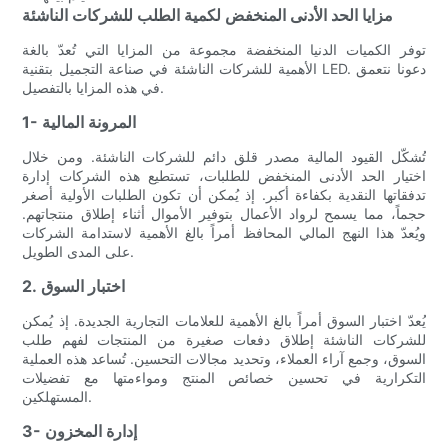
مزايا الحد الأدنى المنخفض لكمية الطلب للشركات الناشئة
توفر الكميات الدنيا المنخفضة مجموعة من المزايا التي تُعدّ بالغة
الأهمية للشركات الناشئة في صناعة التجميل بتقنية LED. دعونا نتعمق
في هذه المزايا بالتفصيل.
1- المرونة المالية
تُشكّل القيود المالية مصدر قلق دائم للشركات الناشئة. ومن خلال
اختيار الحد الأدنى المنخفض للطلبات، تستطيع هذه الشركات إدارة
تدفقاتها النقدية بكفاءة أكبر. إذ يُمكن أن تكون الطلبات الأولية أصغر
حجماً، مما يسمح لرواد الأعمال بتوفير الأموال أثناء إطلاق منتجاتهم.
ويُعدّ هذا النهج المالي المحافظ أمراً بالغ الأهمية لاستدامة الشركات
على المدى الطويل.
2. اختبار السوق
يُعدّ اختبار السوق أمراً بالغ الأهمية للعلامات التجارية الجديدة. إذ يُمكن
للشركات الناشئة إطلاق دفعات صغيرة من المنتجات لفهم طلب
السوق، وجمع آراء العملاء، وتحديد مجالات التحسين. تُساعد هذه العملية
التكرارية في تحسين خصائص المنتج ومواءمتها مع تفضيلات
المستهلكين.
3- إدارة المخزون