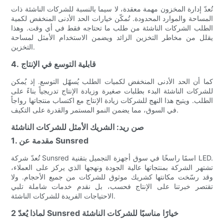
تُعدّ إدارة المخزون مهمة معقدة، لا سيما بالنسبة للشركات الناشئة ذات
المساحة والموارد المحدودة. تُمكّن خيارات الحد الأدنى المنخفض لكمية
الطلب الشركات الناشئة من طلب ما تحتاجه فقط في أي وقت. وهذا
يقلل من مخاطر التخزين الزائد ويضمن الاستخدام الأمثل لمساحة
التخزين.
4. قابلية التوسع في الإنتاج
كما أن الحد الأدنى المنخفض لكميات الطلب يُسهّل التوسع. إذ يُمكن
للشركات الناشئة البدء بطلبات صغيرة وزيادة الإنتاج تدريجياً بناءً على
الطلب. ويتيح هذا النهج للشركات زيادة الإنتاج مع اكتساب منتجاتها رواجاً
في السوق، مما يضمن النمو المستمر والقدرة على التكيف.
صن ريد: الشريك الأمثل للشركات الناشئة
1. مقدمة عن Sunsred
تُعدّ شركة Sunsred اسمًا راسخًا في سوق أجهزة التجميل بتقنية LED.
تشتهر الشركة بمنتجاتها عالية الجودة ونهجها الذي يركز على العملاء،
وقد رسّخت مكانتها كشريك موثوق للشركات من جميع الأحجام. ولا
تقتصر خبرتنا على الإنتاج فحسب، بل نقدم خدمات شاملة تلبي
الاحتياجات الفريدة للشركات الناشئة.
2 لماذا يُعدّ Sunsred خيارًا مناسبًا للشركات الناشئة