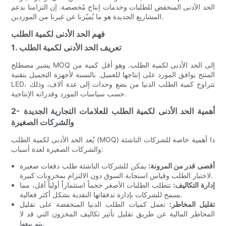
الحد الأدنى المنخفض للطلبات وخدمات إنتاج مُخصصة. إن التزامنا بدعم
المشاريع الجديدة هو ما يُميّزنا عن غيرنا من الموردين.
فهم الحد الأدنى لكمية الطلب
1. تعريف الحد الأدنى لكمية الطلب
يشير مصطلح MOQ إلى الحد الأدنى لكمية الطلب. وهو أقل كمية من
المنتج يوافق المورد على إنتاجها للعميل. بالنسبة لأجهزة التجميل بتقنية
LED، تتراوح كمية الطلب الدنيا من بضع وحدات إلى عدة آلاف، وذلك
حسب سياسات المورد وقدراته الإنتاجية.
2- أهمية الحد الأدنى لكمية الطلب للعلامات التجارية الجديدة
والشركات الصغيرة
يُعد الحد الأدنى لكمية الطلب (MOQ) ذا أهمية خاصة للشركات الناشئة
والشركات الصغيرة لعدة أسباب:
أقصى قدر من المرونة:
يمكن للشركات الناشئة طلب دفعات صغيرة
لاختبار الطلب وقياس استجابة السوق دون الالتزام بمخزونات كبيرة.
إدارة التكاليف:
تتطلب الطلبات الأصغر حجماً استثماراً أولياً أقل، مما
يسمح للشركات بإدارة تدفقاتها النقدية بشكل أكثر فعالية.
تقليل المخاطر:
تعمل كميات الطلب الدنيا المنخفضة على تقليل
المخاطر المالية عن طريق تقليل تأثير تكاليف المخزون التي قد لا
يتم بيعها.