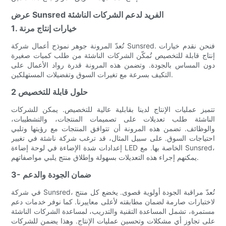
عرض Sunsred الفريد لدعم الشركات الناشئة
1. خيارات إنتاج مرنة
تُعدّ المرونة جوهر نموذج أعمال شركة Sunsred. فنحن نقدم خيارات
إنتاج قابلة للتخصيص تُمكّن الشركات الناشئة من طلب كميات صغيرة
دون المساس بالجودة. وتضمن هذه المرونة قدرة رواد الأعمال على
التكيف بسرعة مع تغيرات السوق وتفضيلات المستهلكين.
2 حلول قابلة للتخصيص
تتميز عمليات الإنتاج لدينا بقابلية عالية للتخصيص. يمكن للشركات
الناشئة طلب تعديلات على تصميمات المنتجات، والتشطيبات،
والوظائف. تضمن هذه المرونة أن تتوافق المنتجات مع رؤيتها وتلبي
احتياجات السوق. على سبيل المثال، قد ترغب شركة ناشئة في تغيير
إعدادات شدة الإضاءة في لوحة إضاءة LED الخاصة بها. مع Sunsred،
يمكنهم إجراء هذه التعديلات بسهولة وإطلاق منتج يلبي مواصفاتهم.
3- ضمان الجودة والدعم
في شركة Sunsred، تُعدّ مراقبة الجودة أولوية قصوى. يخضع كل منتج
لاختبارات صارمة لضمان مطابقته لأعلى معاييرنا. كما نوفر خدمات دعم
مستمرة، تشمل المساعدة التقنية والتدريب، لمساعدة الشركات الناشئة
على تجاوز أي مشكلات وتحسين عمليات الإنتاج. وهذا يضمن للشركات