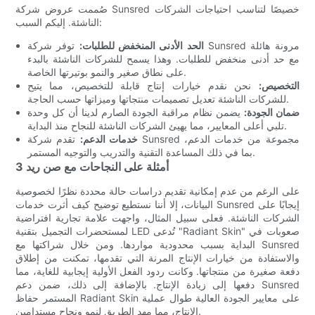
صُممت عروض شركة Sunsred خصيصًا لتناسب احتياجات الشركات
الناشئة. إليكم السبب:
الحد الأدنى المنخفض للطلبات:
توفر شركة Sunsred مرونة هائلة
مع حد أدنى منخفض للطلبات. وهذا يسمح للشركات الناشئة بالبدء
على نطاق صغير والنمو بوتيرتها الخاصة.
التخصيص:
نحن نقدم خيارات إنتاج قابلة للتخصيص، مما يتيح
للشركات الناشئة تعديل تصميمات منتجاتها وميزاتها حسب الحاجة.
ضمان الجودة:
يضمن نظام مراقبة الجودة الصارم لدينا أن كل وحدة
تلبي أعلى المعايير، مما يهيئ الشركات الناشئة للنجاح منذ البداية.
خدمات الدعم:
تقدم شركة Sunsred مجموعة من خدمات الدعم،
بما في ذلك المساعدة التقنية والتدريب والتوجيه المستمر.
3 أمثلة على النجاحات مع صن ريد
على الرغم من عدم إمكانية تقديم دراسات حالة محددة نظرًا لخصوصية
البيانات، إلا أننا نستطيع توضيح كيف أثرت خدمات Sunsred إيجابًا على
الشركات الناشئة. فعلى سبيل المثال، واجهت علامة تجارية افتراضية
لمستحضرات التجميل بتقنية LED تُدعى "Radiant Skin" صعوبات في
البداية بسبب محدودية مواردها. ومن خلال شراكتها مع Sunsred
والاستفادة من خيارات الإنتاج المرنة التي تقدمها، تمكنت من إطلاق
دفعة صغيرة من منتجاتها. وكانت ردود الفعل الأولية إيجابية للغاية، مما
دفعها إلى زيادة الإنتاج. بالإضافة إلى ذلك، ضمن دعم Sunsred
المستمر حفاظ Radiant Skin على معايير الجودة العالية طوال عملية
الإنتاج، مما مهد الطريق لنمو ونجاح مستدامين.