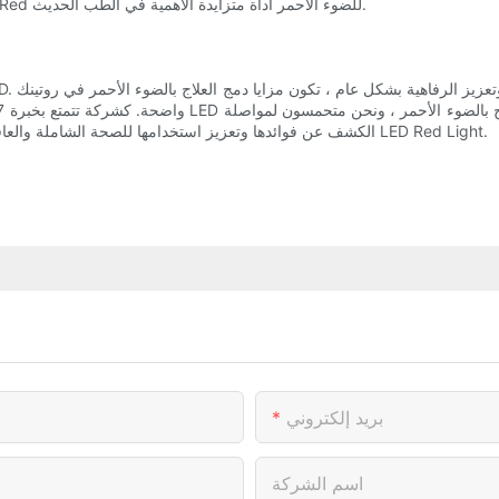
استمرار نمو الأبحاث في هذا المجال ، من المحتمل أن يصبح علاج LED Red للضوء الأحمر أداة متزايدة الأهمية في الطب الحديث.
الكشف عن فوائدها وتعزيز استخدامها للصحة الشاملة والعافية. انضم إلينا في هذه الرحلة إلى مستقبل أكثر إشراقًا وصحة مع ألواح LED Red Light.
بريد إلكتروني
اسم الشركة