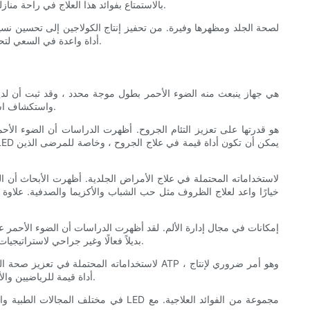
بالاستمتاع بفوائد هذا العلاج في راحة منازلهم. هذه الراحة تجعل من السهل على الأفراد دمج العلاج بالضوء الأحمر في روتينهم العادي للعناية بالبشرة ، دون الحاجة إلى زيارات متكررة للمحترفين.
يتطلعون إلى تحقيق بشرة أكثر صحة وأكثر إشراقًا. سواء تم استخدامها بشكل احترافي أو في المنزل ، تعد ألواح LED Red Light أداة واعدة في السعي لتحسين العناية بالبشرة.
مجموعة من الفوائد العلاجية. تهدف هذه المقالة إلى الكشف عن فوائد استخدام لوحة الضوء الأحمر LED واستكشاف استخداماتها المحتملة في مجالات طبية مختلفة.
حالات الألم المزمنة مثل التهاب المفاصل أو فيبروميالغيا. من خلال تقليل الألم والالتهابات ، يمكن أن توفر ألواح الضوء الأحمر LED بديلاً فعالًا وغير جراحي لاستراتيجيات إدارة الألم التقليدية.
الطاقة الخلوية. يمكن أن يؤدي ذلك إلى تحسين تعافي العضلات والأداء ، مما يجعل LED Red Light Plans أداة قيمة للرياضيين والأفراد الذين يتطلعون إلى تعزيز أدائهم البدني.