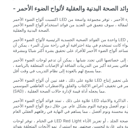
اكتسبت ألواح الضوء الأحمر LED شعبية في السنوات الأخيرة للعديد من فوائد الصحة البدنية والعقلية. وقد تبين أن هذه الأجهزة المبتكرة ، التي تنبعث منها طول موجة محددة من الضوء الأحمر ، توفر مجموعة واسعة من
يد من فوائد استخدام ألواح الضوء الأحمر LED وكيف يمكنها التأثير بشكل إيجابي على كل من
الصحة البدنية والعقلية.
واحدة من الفوائد الصحية الجسدية الرئيسية لألواح الضوء الأحمر LED هي قدرتها على تعزيز صحة الجلد. أظهرت الدراسات أن التعرض للضوء الأحمر يمكن أن يحفز إنتاج الكولاجين ، وهو بروتين ضروري للحفاظ على حزم
سواء كانت تستخدم في بيئة احترافية أو في راحة منزل المرء ، يمكن أن
التي تجدد شبابها ، يمكن أن تدعم لوحات الضوء الأحمر LED الأداء الرياضي والانتعاش. تحول الرياضيون وعشاق اللياقة بشكل متزايد إلى العلاج بالضوء الأحمر لتسريع عملية الشفاء من الإصابات ،
عافي بسرعة أكبر من التدريبات الشاقة أو الإصابات المتعلقة بالرياضة ،
مما يسمح لهم بالعودة إلى نظام التدريب في وقت أقل.
علاوة على ذلك ، فقد تبين أن ألواح الضوء الأحمر LED لها تأثير إيجابي على الصحة العقلية ، وخاصة في مجال إدارة المزاج والإجهاد. ترتبط الآثار العلاجية للعلاج بالضوء الأحمر على العافية العقلية بقدرتها على تحفيز إنتاج
الأحمر في تخفيف أعراض الاكتئاب والقلق والاضطراب العاطفي الموسمي
(SAD) ، مما يجعله أداة قيمة لإدارة حالات الصحة العقلية.
علاوة على ذلك ، تمتد فوائد ألواح الضوء الأحمر LED إلى قدرتها على دعم الوظيفة الإدراكية وتحسين جودة النوم. لقد أظهرت الأبحاث أن العلاج بالضوء الأحمر يمكن أن يعزز الأداء المعرفي ، بما في ذلك الذاكرة والانتباه
وعية النوم بشكل عام. من خلال دمج ألواح الضوء الأحمر LED في روتينهم اليومي
في الختام ، توفر لوحات LED Red Light مجموعة من المزايا الصحية البدنية والعقلية ، مما يجعلها أداة متعددة الاستخدامات وفعالة لتحسين الرفاهية بشكل عام. سواء كان استخدامها لتعزيز صحة الجلد ، أو تعزيز الأداء
 وغير غازية لتحسين صحتهم. مع استمرار نمو الأبحاث المتعلقة بفوائد LED