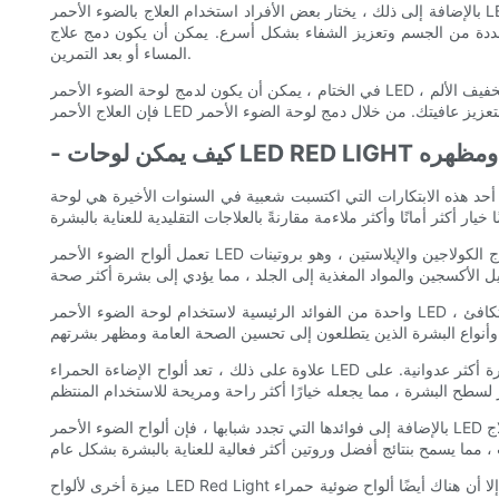
بالإضافة إلى ذلك ، يختار بعض الأفراد استخدام العلاج بالضوء الأحمر LED مباشرة بعد التمرين لدعم استرداد العضلات. من خلال وضع لوحة الضوء الأحمر بالقرب من العضلات التي تم عملها أثناء التمرين ، يمكنهم استهداف
يز الشفاء بشكل أسرع. يمكن أن يكون دمج علاج LED Red Light في روتين العافية أمرًا بسيطًا مثل إيجاد وقت ومكان مناسبان لاستخدام اللوحة كل يوم ، سواء كان ذلك في الصباح أو
المساء أو بعد التمرين.
في الختام ، يمكن أن يكون لدمج لوحة الضوء الأحمر LED في روتين العافية العديد من الفوائد لبشرتك وعضلاتك ورفاهك بشكل عام. سواء كنت تتطلع إلى تحسين صحة بشرتك ، أو دعم استرداد العضلات ، أو تخفيف الألم ،
صحة الجلد ومظهره
التي اكتسبت شعبية في السنوات الأخيرة هي لوحة LED Red Light. هذا العلاج غير
تعمل ألواح الضوء الأحمر LED عن طريق انبعاث الضوء في أطوال موجية محددة ، في هذه الحالة ، الضوء الأحمر. يخترق الضوء الأحمر الجلد على المستوى الخلوي ، مما يحفز إنتاج الكولاجين والإيلاستين ، وهو بروتينات
واحدة من الفوائد الرئيسية لاستخدام لوحة الضوء الأحمر LED هي قدرتها على استهداف مجموعة واسعة من مخاوف الجلد. من تقليل ظهور الخطوط الدقيقة والتجاعيد إلى تحسين لون البشرة والملمس غير المتكافئ ،
علاوة على ذلك ، تعد ألواح الإضاءة الحمراء LED علاجًا لطيفًا وغير جراحي ، مما يجعله خيارًا أكثر أمانًا للأفراد الذين يعانون من بشرة حساسة أو أولئك الذين يتطلعون إلى تجنب علاجات العناية بالبشرة أكثر عدوانية. على
بالإضافة إلى فوائدها التي تجدد شبابها ، فإن ألواح الضوء الأحمر LED لديها أيضًا القدرة على تحسين فعالية منتجات العناية بالبشرة الأخرى. عند استخدامها بالاقتران مع الأمصال والكريمات والمرطبات ، يمكن أن يساعد العلاج
ميزة أخرى لألواح LED Red Light هي إمكانية الوصول إليها. في حين أن جلسات العلاج بالضوء الأحمر الاحترافي متوفرة في عيادات المنتجعات والجلدية ، إلا أن هناك أيضًا ألواح ضوئية حمراء LED في المنزل تسمح للأفراد