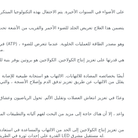
الأحمر والقريب من الأشعة تحت الحمراء ، يُعتقد أن الميتوكوندريا تصبح أكثر كفاءة في إنتاج ATP ، مما يؤدي إلى تحسين الوظيفة الخلوية والصحة العامة.
القدرة على إحداث ثورة في الطريقة التي نتعامل بها مع العناية بالبشرة والصحة العامة. مع إجراء مزيد من الدراسات وتستمر التكنولوجيا في التطور ، من الواضح أن العلاج بالضوء الأحمر LED له مستقبل مشرق.