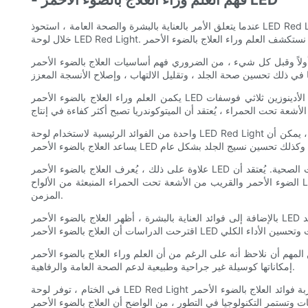
عندما يتعلق الأمر بالعناية بالبشرة والصحة العامة ، استحوذ LED Red Light Therapy على الأضواء في السنوات الأخيرة. يتم الاحتفال بهذه التكنولوجيا المبتكرة لفوائدها المختلفة ، وطريقة واحدة شعبية لتجربة هذه هي من
لاً وقبل كل شيء ، من الضروري فهم أساسيات العلاج بالضوء الأحمر LED. يتضمن هذا العلاج تعريض الجلد للضوء الأحمر والقريب من الأشعة تحت الحمراء ، والذي يُعتقد أنه يخترق طبقات الجلد ويحفز النشاط الخلوي.
يكمن العلم وراء العلاج بالضوء الأحمر LED في قدرته على تحفيز الميتوكوندريا داخل خلايانا. الميتوكوندريا مسؤولة عن إنتاج الأدينوزين ثلاثي فوسفات (ATP) ، وهو مصدر الطاقة للعمليات الخلوية. عندما تتعرض للضوء
واحدة من الفوائد الرئيسية لاستخدام لوحة LED Red Light هي قدرتها على تعزيز إنتاج الكولاجين. الكولاجين هو بروتين يوفر بنية للجلد وهو ضروري للحفاظ على حزمه ومرونته. من خلال تحفيز إنتاج الكولاجين ، يمكن أن
علاوة على ذلك ، يُعرف العلاج بالضوء الأحمر LED أيضًا بخصائصه المضادة للالتهابات. الالتهاب هو استجابة طبيعية للإصابة أو العدوى ، ولكن عندما يصبح مزمنًا ، يمكن أن يؤدي إلى العديد من المشكلات الصحية. يُعتقد أن
الضوء الأحمر والقريب من الأشعة تحت الحمراء المنبعثة من الألواح LED يقلل من الالتهاب عن طريق تعزيز تدفق الدم وإصلاح الأنسجة ، والتي يمكن أن تفيد أولئك الذين يعانون من حالات مثل التهاب المفاصل أو الألم
المزمن.
بالإضافة إلى فوائد العناية بالبشرة ، أظهر العلاج بالضوء الأحمر LED وعدًا في تعزيز انتعاش العضلات وتقليل الألم. تحول الرياضيون وعشاق اللياقة إلى هذه التكنولوجيا لتسريع عملية الانتعاش وتخفيف وجع العضلات. وقد
أن نلاحظ أنه على الرغم من أن العلم وراء العلاج بالضوء الأحمر LED واعد ، إلا أن هناك حاجة إلى مزيد من البحث لفهم آلياته والتطبيقات المحتملة تمامًا. ومع ذلك ، فإن الأدلة الحالية والتقارير القصصية تشير إلى
إمكاناتها كوسيلة غير جراحية وطبيعية لدعم الصحة العامة والرفاهية.
في الختام ، توفر لوحة LED Red Light طريقة مريحة وفعالة لتجربة فوائد العلاج بالضوء الأحمر LED. من تعزيز إنتاج الكولاجين إلى الحد من الالتهاب والمساعدة في استعادة العضلات ، فإن هذه التكنولوجيا المبتكرة لديها