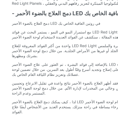
 LED في روتين العافية الخاص بك
دمج العلاج بالضوء الأحمر LED في روتين العافية الخاص بك
مع استمرار النمو في النمو ، يستمر البحث عن فوائد LED Red Light Therapy ، يقوم المزيد والمزيد من الأشخاص بدمجه في روتينهم العافيين. اكتسبت ألواح الضوء الأحمر LED شعبية لقدرتها على تعزيز صحة الجلد ،
واحدة من أكثر الفوائد المعروفة للعلاج LED Red Light هي قدرتها على تعزيز صحة الجلد. وقد تبين أن الضوء الأحمر المنبعث من هذه اللوحات يحفز إنتاج الكولاجين ، ويقلل من الالتهاب ، ويحسن لون البشرة والملمس
لدية. من خلال دمج لوحة الضوء الأحمر LED في روتين العناية بالبشرة ، يمكنك تعزيز صحة
بشرتك ومظهرها.
بالإضافة إلى فوائد البشرة ، تم العثور على علاج الضوء الأحمر LED لتحسين استرداد العضلات. يستخدم الرياضيون وعشاق اللياقة البدنية ألواح الضوء الأحمر لتقليل وجع العضلات ، وتسريع وقت الشفاء ، وزيادة الأداء
 أطول بعد التمرين. من خلال تضمين لوحة LED Red Light في روتين ما بعد التمرين ، يمكنك دعم
عضلاتك وتعزيز نظام اللياقة العام الخاص بك.
 فقد أظهر العلاج بالضوء الأحمر نتائج واعدة في تقليل الانزعاج وتحسين
رة الألم. من خلال دمج لوحة الضوء الأحمر LED في روتينك اليومي ، قد تجد الراحة من الألم
المستمر وعدم الراحة.
لذا ، كيف يمكنك دمج العلاج بالضوء الأحمر LED في روتين العافية الخاص بك؟ الطريقة الأكثر شيوعًا هي استخدام لوحة الضوء الأحمر LED لفترة محددة كل يوم ، تتراوح عادة من 10 إلى 20 دقيقة. يمكن القيام بذلك أثناء
ستخدم العديد من الأشخاص أيضًا علاج LED Red Light بالاشتراك مع إجراءات العناية بالبشرة ، أو تطبيق الأمصال أو الكريمات قبل أو بعد التعرض للضوء لتعزيز
الفوائد.