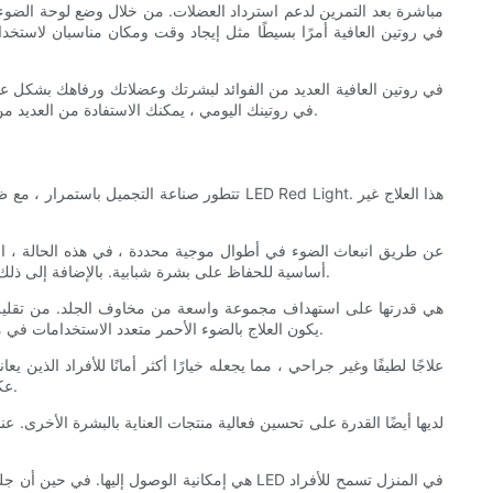
فإن العلاج الأحمر LED يوفر خيارًا غير جراحي وطبيعي لتعزيز عافيتك. من خلال دمج لوحة الضوء الأحمر LED في روتينك اليومي ، يمكنك الاستفادة من العديد من فوائدها وتحسين صحتك العامة والعافية.
تتطور صناعة التجميل باستمرار ، مع ظهور من
أساسية للحفاظ على بشرة شبابية. بالإضافة إلى ذلك ، يساعد الضوء الأحمر أيضًا على زيادة الدورة الدموية ، والتي بدورها تعزز توصيل الأكسجين والمواد المغذية إلى الجلد ، مما يؤدي إلى بشرة أكثر صحة.
يكون العلاج بالضوء الأحمر متعدد الاستخدامات في معالجة مختلف مشكلات الجلد. هذا يجعلها خيارًا مناسبًا للأفراد من جميع الأعمار وأنواع البشرة الذين يتطلعون إلى تحسين الصحة العامة ومظهر بشرتهم.
عكس التقشير الكيميائي أو علاجات الليزر ، لا يسبب العلاج بالضوء الأحمر أي ضرر لسطح البشرة ، مما يجعله خيارًا أكثر راحة ومريحة للاستخدام المنتظم.