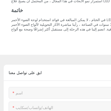
خاتمة
في الختام ، لا يمكن المبالغة في فوائد استخدام لوحة الضوء الأحمر LED. من تعزيز صحة الجلد والحد من الالتهاب إلى تحسين استرداد العضلات وتعزيز الرفاهية بشكل عام ، تكون مزايا دمج العلاج بالضوء الأحمر في روتينك
واضحة. كشركة تتمتع بخبرة 7 سنوات في الصناعة ، رأينا مباشرة الآثار التحويلية لألواح الضوء الأحمر LED على عملائنا. نحن ملتزمون بتوفير منتجات عالية الجودة تسخر قوة العلاج بالضوء الأحمر ، ونحن متحمسون لمواصلة
ابق على تواصل معنا
اسم
الهاتف/واتساب/سكايب