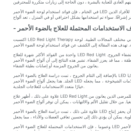
في الختام ، فإن فوائد استخدام لوحة الضوء الأحمر LED لصحة الجلد ومظهرها وفيرة. من تحفيز إنتاج الكولاجين إلى تحسين نسيج البشرة والنبرة ، يوفر هذا العلاج غير الغازي خيارًا متعدد الاستخدامات ومريح للأفراد الذين
اكتسبت LED Red Light Therapy اهتمامًا كبيرًا في السنوات الأخيرة لاستخداماته المحتملة في مختلف المجالات الطبية. لوحة LED Red Light هي جهاز ينبعث منه الضوء الأحمر بطول موجة محدد ، وقد ثبت أن لديه
واحدة من الفوائد الأكثر شهرة للعلاج LED Red Light هو قدرتها على تعزيز التئام الجروح. أظهرت الدراسات أن الضوء الأحمر في طول موجي معين يمكن أن يحفز إنتاج الكولاجين ، وهو أمر ضروري لشفاء الجروح.
ه النتائج إلى أن ألواح الضوء الأحمر LED يمكن أن تكون أداة قيمة في علاج الجروح ، وخاصة للمرضى الذين
يعانون من الجروح المزمنة أو إصابات بطيئة الشفاء.
بالإضافة إلى التئام الجروح ، تمت دراسة العلاج بالضوء الأحمر LED لاستخداماته المحتملة في علاج الأمراض الجلدية. أظهرت الأبحاث أن الضوء الأحمر عند طول موجة محددة يمكن أن يقلل من الالتهاب ويعزز إنتاج خلايا
الجلد. هذا يجعل ألواح الضوء الأحمر LED خيارًا واعد لعلاج الظروف مثل حب الشباب والأكزيما والصدفية. علاوة على ذلك ، تم العثور على علاج الضوء الأحمر لتحسين ظهور الندوب وتقليل علامات الشيخوخة ، مما يجعله
خيارًا متعدد الاستخدامات للعلاجات الجلدية.
علاوة على ذلك ، أظهر علاج LED Red Light إمكانات في مجال إدارة الألم. لقد أظهرت الدراسات أن الضوء الأحمر عند طول موجة محددة يمكن أن يقلل من الألم والالتهاب ، مما يجعله خيارًا قيمًا للمرضى الذين يعانون من
علاوة على ذلك ، تمت دراسة العلاج بالضوء الأحمر LED لاستخداماته المحتملة في تعزيز صحة الهيكل العضلي. أظهرت الأبحاث أن الضوء الأحمر في طول موجي معين يمكن أن يحفز إنتاج ATP ، وهو أمر ضروري لإنتاج
وعموما ، فإن الاستخدامات المحتملة للعلاج الضوء الأحمر LED في مختلف المجالات الطبية واعدة. من التئام الجروح إلى إدارة الألم وعلاجات الجلد ، أظهرت ألواح الضوء الأحمر LED مجموعة من الفوائد العلاجية. مع