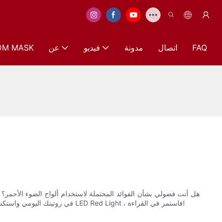
FAQ
اتصال
مدونة
فيديو
عن
DM MASK
هل أنت فضولي بشأن الفوائد المحتملة لاستخدام ألواح الضوء الأحمر؟ م
الأحمر LED في روتينك اليومي واستكشاف الطرق التي يمكن أن تؤثر بها بشكل إيجابي على صحتك ورفاهيتك. لذلك ، إذا كنت ترغب في معرفة المزيد عن الفوائد المذهلة للعلاج LED Red Light ، فاستمر في القراءة!