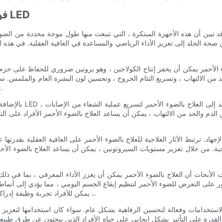
- فوائد الصحة البدنية والعقلية لألواح الضوء الأحمر LED
الجلد إلى تعزيز الأداء الرياضي والمساعدة في العافية العقلية. في هذه المقالة ، سوف نتعمق في العد
لحد من الالتهاب ، وتسريع التئام الجروح ، وتحسين لون البشرة العام والملمس. 
تساعد ألواح الضوء الأحمر للأفراد على تحقيق بشرة أكثر شبابًا ومشرقة.
بالإضافة إلى خصائصها 
الدم والحد من الالتهاب ، يمكن أن يساعد العلاج بالضوء الأحمر الأفراد على الت
زاجية. من خلال تعزيز مستويات السيروتونين ، يمكن أن يساعد العلاج بالضوء 
 على التعرض للضوء الأحمر لتنظيم إيقاع الجسم اليومي ، مما يؤدي إلى أنماط نوم أفضل ون
، يمكن للأفراد تجربة وظيفة إدراكية محسنة ونوم أفضل ، مما يساهم في النهاية في رفاههم العقلي العام.
 القدرة على التأثير بشكل إيجابي على حياة الأفراد الذين يبحثون عن طرق طبيعية