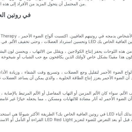
Red Light Planels ، من المحتمل أن يتحول المزيد من الأفراد إلى هذه التكنولوجيا المبتكرة لتعزيز رفاههم البدني والعقلي.
- دمج العلاج بالضوء الأحمر
ا مفيدًا بشكل خاص لأولئك الذين يكافحون مع حب الشباب أو شيخوخة الجلد أو غيرها من الأمراض الج
 الضوء الأحمر يعزز إنتاج الطاقة الخلوية ، والذي يمكن أن يساعد العضلات على إصلاح وتجديد أسرع وقتًا
 الألم. سواء كان الألم المزمن أو التهاب المفاصل أو الألم المرتبط بالإصابة ،
الضوء الأحمر له آثار مضادة للالتهابات ومسكن ، مما يجعله خيارًا غير غامض وخالي من المخدرات لإدا
القراءة أو التأمل أو الاسترخاء ببساطة في راحة منزلك. ي