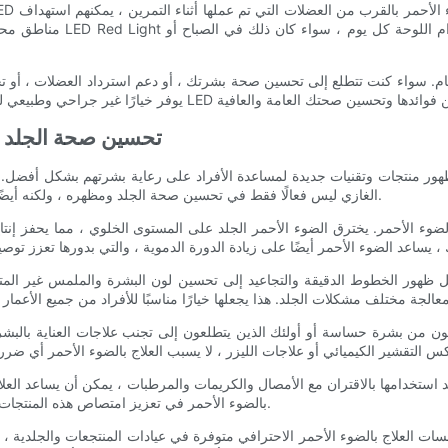
مناطق محددة من الجسم وتعز
- كيف يمكن لوحات LED RED LIGHT تحسين 
تجات وتقنيات جديدة لمساعدة الأفراد على رعاية بشرتهم بشكل أفضل. أحد هذه الابتكارات 
الغازي ليس فعالًا فقط في تحسين صحة الجلد ومظهره ، ولكنه أيضًا خيار أكثر أمانًا وأكثر ملاءمة مقارنةً بالعلاجات التقليدية للعناية بالبشرة.
بالضوء الأحمر في تعزيز امتصاص هذه المنتجات ، مما يسمح بنتائج أفضل وروتين أكثر فعالية للعناية بالبشرة بشكل عام.