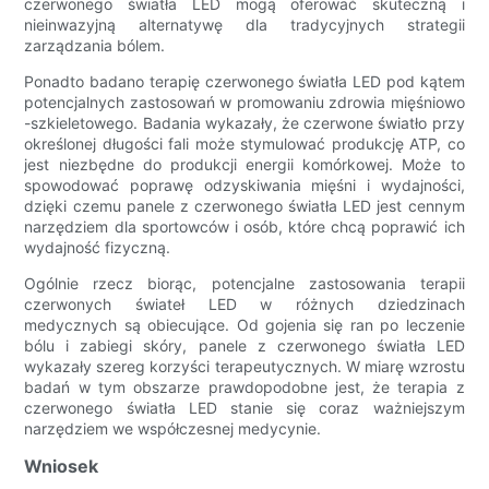
czerwonego światła LED mogą oferować skuteczną i
nieinwazyjną alternatywę dla tradycyjnych strategii
zarządzania bólem.
Ponadto badano terapię czerwonego światła LED pod kątem
potencjalnych zastosowań w promowaniu zdrowia mięśniowo
-szkieletowego. Badania wykazały, że czerwone światło przy
określonej długości fali może stymulować produkcję ATP, co
jest niezbędne do produkcji energii komórkowej. Może to
spowodować poprawę odzyskiwania mięśni i wydajności,
dzięki czemu panele z czerwonego światła LED jest cennym
narzędziem dla sportowców i osób, które chcą poprawić ich
wydajność fizyczną.
Ogólnie rzecz biorąc, potencjalne zastosowania terapii
czerwonych świateł LED w różnych dziedzinach
medycznych są obiecujące. Od gojenia się ran po leczenie
bólu i zabiegi skóry, panele z czerwonego światła LED
wykazały szereg korzyści terapeutycznych. W miarę wzrostu
badań w tym obszarze prawdopodobne jest, że terapia z
czerwonego światła LED stanie się coraz ważniejszym
narzędziem we współczesnej medycynie.
Wniosek