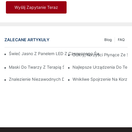
Wyślij Zapytanie Teraz
ZALECANE ARTYKUŁY
Blog
FAQ
Świeć Jasno Z Panelem LED Z Czerwonego Światła: Klucz Do 
Odkryj Korzyści Płynące Ze S
Maski Do Twarzy Z Terapią Światłem Czerwonym: Kompleksowy
Najlepsze Urządzenia Do Tera
Znalezienie Niezawodnych Dostawców Terapii Światłem Czerwo
Wnikliwe Spojrzenie Na Korzyś