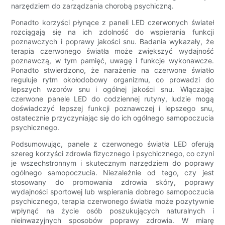
narzędziem do zarządzania chorobą psychiczną.
Ponadto korzyści płynące z paneli LED czerwonych świateł
rozciągają się na ich zdolność do wspierania funkcji
poznawczych i poprawy jakości snu. Badania wykazały, że
terapia czerwonego światła może zwiększyć wydajność
poznawczą, w tym pamięć, uwagę i funkcje wykonawcze.
Ponadto stwierdzono, że narażenie na czerwone światło
reguluje rytm okołodobowy organizmu, co prowadzi do
lepszych wzorów snu i ogólnej jakości snu. Włączając
czerwone panele LED do codziennej rutyny, ludzie mogą
doświadczyć lepszej funkcji poznawczej i lepszego snu,
ostatecznie przyczyniając się do ich ogólnego samopoczucia
psychicznego.
Podsumowując, panele z czerwonego światła LED oferują
szereg korzyści zdrowia fizycznego i psychicznego, co czyni
je wszechstronnym i skutecznym narzędziem do poprawy
ogólnego samopoczucia. Niezależnie od tego, czy jest
stosowany do promowania zdrowia skóry, poprawy
wydajności sportowej lub wspierania dobrego samopoczucia
psychicznego, terapia czerwonego światła może pozytywnie
wpłynąć na życie osób poszukujących naturalnych i
nieinwazyjnych sposobów poprawy zdrowia. W miarę