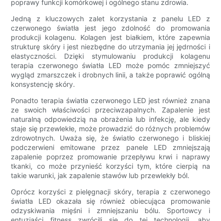
poprawy funkcji komórkowej i ogólnego stanu zdrowia.
Jedną z kluczowych zalet korzystania z panelu LED z
czerwonego światła jest jego zdolność do promowania
produkcji kolagenu. Kolagen jest białkiem, które zapewnia
strukturę skóry i jest niezbędne do utrzymania jej jędrności i
elastyczności. Dzięki stymulowaniu produkcji kolagenu
terapia czerwonego światła LED może pomóc zmniejszyć
wygląd zmarszczek i drobnych linii, a także poprawić ogólną
konsystencję skóry.
Ponadto terapia światła czerwonego LED jest również znana
ze swoich właściwości przeciwzapalnych. Zapalenie jest
naturalną odpowiedzią na obrażenia lub infekcję, ale kiedy
staje się przewlekłe, może prowadzić do różnych problemów
zdrowotnych. Uważa się, że światło czerwonego i bliskiej
podczerwieni emitowane przez panele LED zmniejszają
zapalenie poprzez promowanie przepływu krwi i naprawy
tkanki, co może przynieść korzyści tym, które cierpią na
takie warunki, jak zapalenie stawów lub przewlekły ból.
Oprócz korzyści z pielęgnacji skóry, terapia z czerwonego
światła LED okazała się również obiecująca promowanie
odzyskiwania mięśni i zmniejszaniu bólu. Sportowcy i
entuzjaści fitness zwrócili się do tej technologii, aby