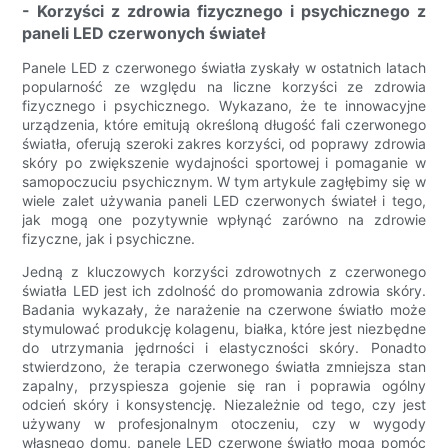
- Korzyści z zdrowia fizycznego i psychicznego z
paneli LED czerwonych świateł
Panele LED z czerwonego światła zyskały w ostatnich latach
popularność ze względu na liczne korzyści ze zdrowia
fizycznego i psychicznego. Wykazano, że te innowacyjne
urządzenia, które emitują określoną długość fali czerwonego
światła, oferują szeroki zakres korzyści, od poprawy zdrowia
skóry po zwiększenie wydajności sportowej i pomaganie w
samopoczuciu psychicznym. W tym artykule zagłębimy się w
wiele zalet używania paneli LED czerwonych świateł i tego,
jak mogą one pozytywnie wpłynąć zarówno na zdrowie
fizyczne, jak i psychiczne.
Jedną z kluczowych korzyści zdrowotnych z czerwonego
światła LED jest ich zdolność do promowania zdrowia skóry.
Badania wykazały, że narażenie na czerwone światło może
stymulować produkcję kolagenu, białka, które jest niezbędne
do utrzymania jędrności i elastyczności skóry. Ponadto
stwierdzono, że terapia czerwonego światła zmniejsza stan
zapalny, przyspiesza gojenie się ran i poprawia ogólny
odcień skóry i konsystencję. Niezależnie od tego, czy jest
używany w profesjonalnym otoczeniu, czy w wygody
własnego domu, panele LED czerwone światło mogą pomóc