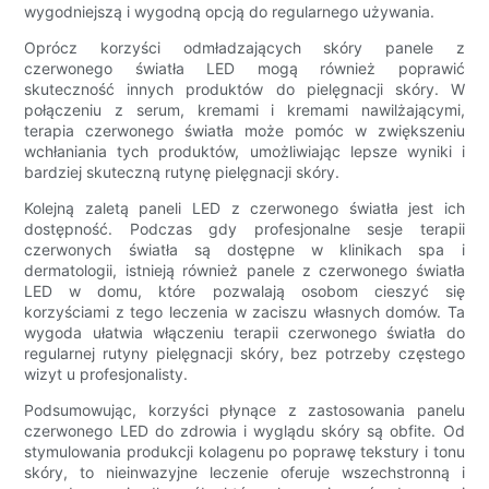
wygodniejszą i wygodną opcją do regularnego używania.
Oprócz korzyści odmładzających skóry panele z
czerwonego światła LED mogą również poprawić
skuteczność innych produktów do pielęgnacji skóry. W
połączeniu z serum, kremami i kremami nawilżającymi,
terapia czerwonego światła może pomóc w zwiększeniu
wchłaniania tych produktów, umożliwiając lepsze wyniki i
bardziej skuteczną rutynę pielęgnacji skóry.
Kolejną zaletą paneli LED z czerwonego światła jest ich
dostępność. Podczas gdy profesjonalne sesje terapii
czerwonych światła są dostępne w klinikach spa i
dermatologii, istnieją również panele z czerwonego światła
LED w domu, które pozwalają osobom cieszyć się
korzyściami z tego leczenia w zaciszu własnych domów. Ta
wygoda ułatwia włączeniu terapii czerwonego światła do
regularnej rutyny pielęgnacji skóry, bez potrzeby częstego
wizyt u profesjonalisty.
Podsumowując, korzyści płynące z zastosowania panelu
czerwonego LED do zdrowia i wyglądu skóry są obfite. Od
stymulowania produkcji kolagenu po poprawę tekstury i tonu
skóry, to nieinwazyjne leczenie oferuje wszechstronną i