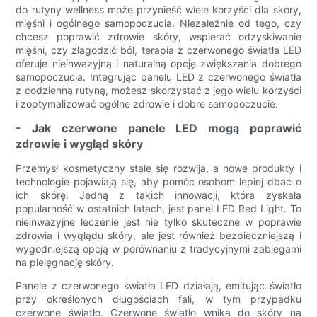
do rutyny wellness może przynieść wiele korzyści dla skóry,
mięśni i ogólnego samopoczucia. Niezależnie od tego, czy
chcesz poprawić zdrowie skóry, wspierać odzyskiwanie
mięśni, czy złagodzić ból, terapia z czerwonego światła LED
oferuje nieinwazyjną i naturalną opcję zwiększania dobrego
samopoczucia. Integrując panelu LED z czerwonego światła
z codzienną rutyną, możesz skorzystać z jego wielu korzyści
i zoptymalizować ogólne zdrowie i dobre samopoczucie.
- Jak czerwone panele LED mogą poprawić
zdrowie i wygląd skóry
Przemysł kosmetyczny stale się rozwija, a nowe produkty i
technologie pojawiają się, aby pomóc osobom lepiej dbać o
ich skórę. Jedną z takich innowacji, która zyskała
popularność w ostatnich latach, jest panel LED Red Light. To
nieinwazyjne leczenie jest nie tylko skuteczne w poprawie
zdrowia i wyglądu skóry, ale jest również bezpieczniejszą i
wygodniejszą opcją w porównaniu z tradycyjnymi zabiegami
na pielęgnację skóry.
Panele z czerwonego światła LED działają, emitując światło
przy określonych długościach fali, w tym przypadku
czerwone światło. Czerwone światło wnika do skóry na