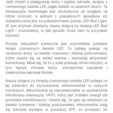
Jeśli chodzi o pielęgnację skóry i ogólne zdrowie, terapia z
czerwonego światła LED zajęła światło w ostatnich latach. Ta
innowacyjna technologia jest obchodzona ze względu na
różne korzyści, a jednym z popularnych sposobów ich
doświadczenia jest za pośrednictwem panelu LED Red Light.
W tym artykule zbadamy naukę stojącą za terapią LED Red
Light i zrozumiemy, w jaki sposób może nam to przynieść
korzyści.
Przede wszystkim konieczne jest zrozumienie podstaw
terapii czerwonych świateł LED. To zabieg polega na
narażeniu skóry na światło czerwone i bliskiej podczerwieni,
które uważa się za wnika warstw i stymulują aktywność
komórkową. Mówi się, że to z kolei promuje różne korzyści, w
tym lepsze zdrowie skóry, zmniejszone zapalenie i
zwiększoną naprawę tkanek.
Nauka stojąca za terapią czerwonego światła LED polega na
jej zdolności do stymulowania mitochondriów w naszych
komórkach. Mitochondria są odpowiedzialne za wytwarzanie
trifosforanu adenozyny (ATP), który jest źródłem energii dla
procesów komórkowych. Uważa się, że gdy są narażone na
światło czerwone i bliskiej podczerwieni, mitochondria stają
się bardziej wydajne w produkcji ATP, co prowadzi do