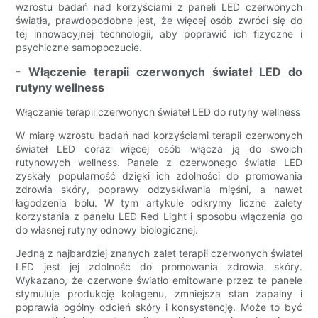
wzrostu badań nad korzyściami z paneli LED czerwonych
światła, prawdopodobne jest, że więcej osób zwróci się do
tej innowacyjnej technologii, aby poprawić ich fizyczne i
psychiczne samopoczucie.
- Włączenie terapii czerwonych świateł LED do
rutyny wellness
Włączanie terapii czerwonych świateł LED do rutyny wellness
W miarę wzrostu badań nad korzyściami terapii czerwonych
świateł LED coraz więcej osób włącza ją do swoich
rutynowych wellness. Panele z czerwonego światła LED
zyskały popularność dzięki ich zdolności do promowania
zdrowia skóry, poprawy odzyskiwania mięśni, a nawet
łagodzenia bólu. W tym artykule odkrymy liczne zalety
korzystania z panelu LED Red Light i sposobu włączenia go
do własnej rutyny odnowy biologicznej.
Jedną z najbardziej znanych zalet terapii czerwonych świateł
LED jest jej zdolność do promowania zdrowia skóry.
Wykazano, że czerwone światło emitowane przez te panele
stymuluje produkcję kolagenu, zmniejsza stan zapalny i
poprawia ogólny odcień skóry i konsystencję. Może to być