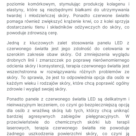
poziomie komórkowym, stymulując produkcję kolagenu i
elastyny, które są niezbędnymi białkami do utrzymywania
twardej i młodzieńczej skóry. Ponadto czerwone światło
pomaga również zwiększyć krążenie krwi, co z kolei sprzyja
dostarczaniu tlenu i składników odżywczych do skóry, co
powoduje zdrowszą cerę.
Jedną z kluczowych zalet stosowania panelu LED z
czerwonego światła jest jego zdolność do celowania w
szerokim zakresie obaw skóry. Od zmniejszenia wyglądu
drobnych linii i zmarszczek po poprawę nierównomiernego
odcienia skóry i konsystencji, terapia czerwonego światła jest
wszechstronna w rozwiązywaniu różnych problemów ze
skóry. To sprawia, że ​​jest to odpowiednia opcja dla osób w
każdym wieku i rodzajów skóry, które chcą poprawić ogólny
zdrowie i wygląd swojej skóry.
Ponadto panele z czerwonego światła LED są delikatnym i
nieinwazyjnym leczeniem, co czyni go bezpieczniejszą opcją
dla osób z wrażliwą skórą lub tych, którzy chcą uniknąć
bardziej agresywnych zabiegów pielęgnacyjnych. W
przeciwieństwie do chemicznych skórki lub terapii
laserowych, terapia czerwonego światła nie powoduje
żadnego uszkodzenia powierzchni skóry, co czyni ją