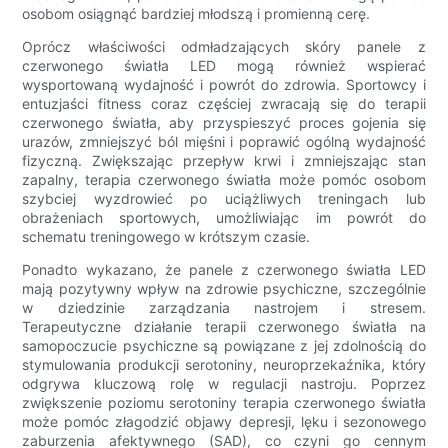
osobom osiągnąć bardziej młodszą i promienną cerę.
Oprócz właściwości odmładzających skóry panele z
czerwonego światła LED mogą również wspierać
wysportowaną wydajność i powrót do zdrowia. Sportowcy i
entuzjaści fitness coraz częściej zwracają się do terapii
czerwonego światła, aby przyspieszyć proces gojenia się
urazów, zmniejszyć ból mięśni i poprawić ogólną wydajność
fizyczną. Zwiększając przepływ krwi i zmniejszając stan
zapalny, terapia czerwonego światła może pomóc osobom
szybciej wyzdrowieć po uciążliwych treningach lub
obrażeniach sportowych, umożliwiając im powrót do
schematu treningowego w krótszym czasie.
Ponadto wykazano, że panele z czerwonego światła LED
mają pozytywny wpływ na zdrowie psychiczne, szczególnie
w dziedzinie zarządzania nastrojem i stresem.
Terapeutyczne działanie terapii czerwonego światła na
samopoczucie psychiczne są powiązane z jej zdolnością do
stymulowania produkcji serotoniny, neuroprzekaźnika, który
odgrywa kluczową rolę w regulacji nastroju. Poprzez
zwiększenie poziomu serotoniny terapia czerwonego światła
może pomóc złagodzić objawy depresji, lęku i sezonowego
zaburzenia afektywnego (SAD), co czyni go cennym