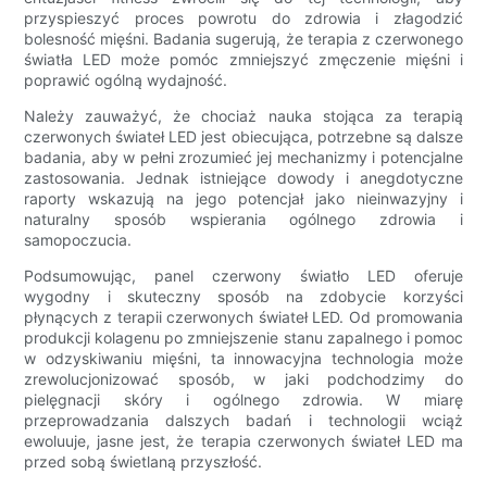
przyspieszyć proces powrotu do zdrowia i złagodzić
bolesność mięśni. Badania sugerują, że terapia z czerwonego
światła LED może pomóc zmniejszyć zmęczenie mięśni i
poprawić ogólną wydajność.
Należy zauważyć, że chociaż nauka stojąca za terapią
czerwonych świateł LED jest obiecująca, potrzebne są dalsze
badania, aby w pełni zrozumieć jej mechanizmy i potencjalne
zastosowania. Jednak istniejące dowody i anegdotyczne
raporty wskazują na jego potencjał jako nieinwazyjny i
naturalny sposób wspierania ogólnego zdrowia i
samopoczucia.
Podsumowując, panel czerwony światło LED oferuje
wygodny i skuteczny sposób na zdobycie korzyści
płynących z terapii czerwonych świateł LED. Od promowania
produkcji kolagenu po zmniejszenie stanu zapalnego i pomoc
w odzyskiwaniu mięśni, ta innowacyjna technologia może
zrewolucjonizować sposób, w jaki podchodzimy do
pielęgnacji skóry i ogólnego zdrowia. W miarę
przeprowadzania dalszych badań i technologii wciąż
ewoluuje, jasne jest, że terapia czerwonych świateł LED ma
przed sobą świetlaną przyszłość.