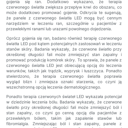
gojenia się ran. Dodatkowo wykazano, że terapia
czerwonego światła zwiększa przepływ krwi do obszaru, co
może dodatkowo promować gojenie. Odkrycia te sugerują,
że panele z czerwonego światła LED mogą być cennym
narzędziem w leczeniu ran, szczególnie u pacjentów z
przewlekłymi ranami lub urazami powolnego dojedzenia.
Oprócz gojenia się ran, badano również terapię czerwonego
światła LED pod kątem potencjalnych zastosowań w leczeniu
stanów skóry. Badania wykazały, że czerwone światło przy
określonej długości fali może zmniejszyć stan zapalny i
promować produkcję komórek skóry. To sprawia, że ​​panele z
czerwonego światła LED jest obiecującą opcją do leczenia
warunków, takich jak trądzik, wyprysk i łuszczyca. Ponadto
stwierdzono, że terapia czerwonego światła poprawia
wygląd blizn i zmniejsza oznaki starzenia, co czyni ją
wszechstronną opcją leczenia dermatologicznego.
Ponadto terapia czerwonych świateł LED wykazała potencjał
w dziedzinie leczenia bólu. Badania wykazały, że czerwone
światło przy określonej długości fali może zmniejszyć ból i
stan zapalny, co czyni go cenną opcją dla pacjentów z
przewlekłym bólem, takim jak zapalenie stawów lub
fibromialgia. Zmniejszając ból i stan zapalny, panele z