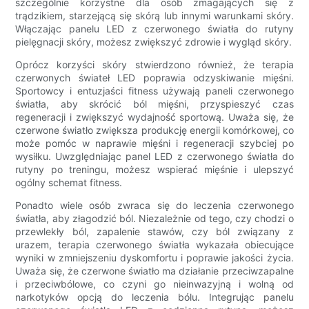
szczególnie korzystne dla osób zmagających się z
trądzikiem, starzejącą się skórą lub innymi warunkami skóry.
Włączając panelu LED z czerwonego światła do rutyny
pielęgnacji skóry, możesz zwiększyć zdrowie i wygląd skóry.
Oprócz korzyści skóry stwierdzono również, że terapia
czerwonych świateł LED poprawia odzyskiwanie mięśni.
Sportowcy i entuzjaści fitness używają paneli czerwonego
światła, aby skrócić ból mięśni, przyspieszyć czas
regeneracji i zwiększyć wydajność sportową. Uważa się, że
czerwone światło zwiększa produkcję energii komórkowej, co
może pomóc w naprawie mięśni i regeneracji szybciej po
wysiłku. Uwzględniając panel LED z czerwonego światła do
rutyny po treningu, możesz wspierać mięśnie i ulepszyć
ogólny schemat fitness.
Ponadto wiele osób zwraca się do leczenia czerwonego
światła, aby złagodzić ból. Niezależnie od tego, czy chodzi o
przewlekły ból, zapalenie stawów, czy ból związany z
urazem, terapia czerwonego światła wykazała obiecujące
wyniki w zmniejszeniu dyskomfortu i poprawie jakości życia.
Uważa się, że czerwone światło ma działanie przeciwzapalne
i przeciwbólowe, co czyni go nieinwazyjną i wolną od
narkotyków opcją do leczenia bólu. Integrując panelu