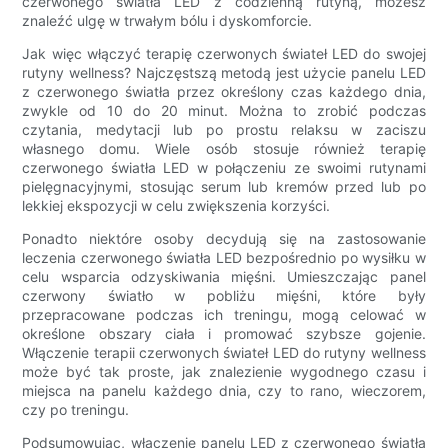
czerwonego światła LED z codzienną rutyną, możesz
znaleźć ulgę w trwałym bólu i dyskomforcie.
Jak więc włączyć terapię czerwonych świateł LED do swojej
rutyny wellness? Najczęstszą metodą jest użycie panelu LED
z czerwonego światła przez określony czas każdego dnia,
zwykle od 10 do 20 minut. Można to zrobić podczas
czytania, medytacji lub po prostu relaksu w zaciszu
własnego domu. Wiele osób stosuje również terapię
czerwonego światła LED w połączeniu ze swoimi rutynami
pielęgnacyjnymi, stosując serum lub kremów przed lub po
lekkiej ekspozycji w celu zwiększenia korzyści.
Ponadto niektóre osoby decydują się na zastosowanie
leczenia czerwonego światła LED bezpośrednio po wysiłku w
celu wsparcia odzyskiwania mięśni. Umieszczając panel
czerwony światło w pobliżu mięśni, które były
przepracowane podczas ich treningu, mogą celować w
określone obszary ciała i promować szybsze gojenie.
Włączenie terapii czerwonych świateł LED do rutyny wellness
może być tak proste, jak znalezienie wygodnego czasu i
miejsca na panelu każdego dnia, czy to rano, wieczorem,
czy po treningu.
Podsumowując, włączenie panelu LED z czerwonego światła