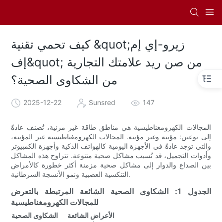
كيف تحمي تقنية &quot;زيرو-إي إم
إف&quot; من صن ريد علامتك التجارية
من الشكاوى الصحية؟
2025-12-22
Sunsred
147
المجالات الكهرومغناطيسية هي مناطق طاقة غير مرئية، تُصنف عادةً
إلى نوعين: مؤينة وغير مؤينة. المجالات الكهرومغناطيسية غير المؤينة،
والتي توجد عادةً في الأجهزة اليومية كالهواتف الذكية وأجهزة الكمبيوتر
وأدوات التجميل، قد تُسبب مشاكل صحية متنوعة. تتراوح هذه المشاكل
بين الصداع والدوار إلى مشاكل صحية مزمنة أكثر خطورة كالأمراض
التنكسية العصبية ونمو الأنسجة السرطانية.
الجدول 1: الشكاوى الصحية الشائعة المرتبطة بالتعرض
للمجالات الكهرومغناطيسية
الأعراض الشائعة
الشكاوى الصحية