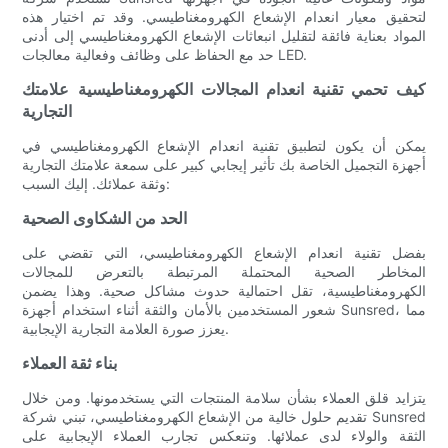
لتحقيق معيار انعدام الإشعاع الكهرومغناطيسي. وقد تم اختيار هذه
المواد بعناية فائقة لتقليل انبعاثات الإشعاع الكهرومغناطيسي إلى أدنى
حد مع الحفاظ على وظائف وفعالية معالجات LED.
كيف تحمي تقنية انعدام المجالات الكهرومغناطيسية علامتك
التجارية
يمكن أن يكون لتطبيق تقنية انعدام الإشعاع الكهرومغناطيسي في
أجهزة التجميل الخاصة بك تأثير إيجابي كبير على سمعة علامتك التجارية
وثقة عملائك. إليك السبب:
الحد من الشكاوى الصحية
بفضل تقنية انعدام الإشعاع الكهرومغناطيسي، التي تقضي على
المخاطر الصحية المحتملة المرتبطة بالتعرض للمجالات
الكهرومغناطيسية، تقل احتمالية حدوث مشاكل صحية. وهذا يضمن
شعور المستخدمين بالأمان والثقة أثناء استخدام أجهزة Sunsred، مما
يعزز صورة العلامة التجارية الإيجابية.
بناء ثقة العملاء
يتزايد قلق العملاء بشأن سلامة المنتجات التي يستخدمونها. ومن خلال
تقديم حلول خالية من الإشعاع الكهرومغناطيسي، تبني شركة Sunsred
الثقة والولاء لدى عملائها. وتنعكس تجارب العملاء الإيجابية على