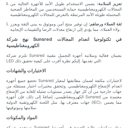
تعزيز السلامة:
يضمن الاستخدام طويل الأمد للأجهزة الخالية من
المجالات الكهرومغناطيسية حماية المستخدمين من المخاطر الصحية
المحتملة طويلة الأمد المرتبطة بالتعرض للمجالات الكهرومغناطيسية.
ثقة العملاء ورضاهم:
إن توفير منتج آمن وموثوق به يبني الثقة ويعزز
ولاء العملاء، مما يؤدي إلى ارتفاع معدلات الرضا والتقييمات الإيجابية.
نهج شركة Sunsred في تكنولوجيا انعدام المجالات
الكهرومغناطيسية
تلتزم شركة Sunsred بضمان فعالية وسلامة أجهزة التجميل بتقنية
LED التي تقدمها. إليكم نظرة أقرب على كيفية تحقيق ذلك:
الاختبارات والشهادات
تخضع جميع أجهزة Sunsred لاختبارات مكثفة لضمان مطابقتها لمعيار
انعدام الإشعاع الكهرومغناطيسي. وتتحقق مختبرات اختبار مستقلة من
جهات خارجية من أن كل جهاز يصدر مستويات ضئيلة للغاية من الإشعاع
الكهرومغناطيسي. إضافةً إلى ذلك، فإن أجهزة Sunsred معتمدة من
جهات معترف بها، مثل اللجنة الكهروتقنية الدولية (IEC)، مما يضمن
سلامتها وموثوقيتها.
المواد والمكونات
تستخدم شركة Sunsred مواد ومكونات عالية الجودة في أجهزتها