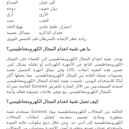
ألم، غثيان
الصداع
دوار خفيف
دوخة
الأرق
أرق
التعب
تعب
احمرار، طفح جلدي
تهيج الجلد
فقدان الذاكرة
مشاكل عصبية
زيادة خطر الإصابة بالسرطان
تلف الحمض النووي
ما هي تقنية انعدام المجال الكهرومغناطيسي؟
تهدف تقنية انعدام المجال الكهرومغناطيسي إلى القضاء على المجال
الكهرومغناطيسي الناتج عن الأجهزة الكهربائية أو تقليله بشكل كبير.
وفي سياق أجهزة التجميل بتقنية LED، تضمن هذه التقنية انبعاث
مستويات ضئيلة للغاية من المجال الكهرومغناطيسي، مما يجعلها أكثر
أمانًا للاستخدام اليومي. صُممت تقنية انعدام المجال الكهرومغناطيسي
الخاصة بشركة Sunsred لحماية المستخدمين من الآثار الضارة للتعرض
للمجال الكهرومغناطيسي، مع توفير علاجات تجميلية فعالة وآمنة.
كيف تعمل تقنية انعدام المجال الكهرومغناطيسي؟
تستخدم تقنية Sunsred الخالية من المجالات الكهرومغناطيسية مواد
متطورة ومبادئ تصميم متقدمة لتقليل انبعاثات المجالات
الكهرومغناطيسية إلى أدنى حد. ومن خلال دمج مكونات عالية الجودة
واستخدام تقنيات تصنيع متطورة، تُصدر الأجهزة مستويات من المجالات