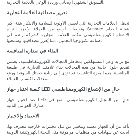
التسويق الشفهي الإيجابي وزيادة الوعي بالعلامة التجارية.
تعزيز مصداقية العلامة التجارية
تحظى العلامات التجارية التي تُعطي الأولوية للسلامة والابتكار بثقة أكبر
وتوصيات أوسع من العملاء. ويُعزز التزام Sunsred بتقنية انعدام
الإشعاع الكهرومغناطيسي مكانة العلامة التجارية كشركة رائدة في
صناعة تكنولوجيا التجميل، مما يُعزز مصداقيتها وسمعتها.
البقاء في صدارة المنافسة
مع تزايد وعي المستهلكين بمخاطر المجالات الكهرومغناطيسية، يضمن
تقديم حلول خالية من هذه المجالات بقاء علامتك التجارية في طليعة
المنافسة. هذه الميزة التنافسية قد تؤدي إلى زيادة حصتك السوقية ورفع
معدلات اكتساب العملاء.
كيفية اختيار جهاز LED خالٍ من الإشعاع الكهرومغناطيسي
عند اختيار جهاز LED خالٍ من المجال الكهرومغناطيسي، ضع في
اعتبارك العوامل التالية:
الاعتماد والاختبار
تأكد من أن الجهاز معتمد ومختبر من قبل مختبرات خارجية معترف بها.
ابحث عن شهادات من منظمات مرموقة مثل اللجنة الكهروتقنية الدولية