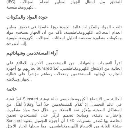
(IEC) للتحقق من امتثال الجهاز لمعايير انعدام المجالات
الكهرومغناطيسية.
جودة المواد والمكونات
تلعب المواد والمكونات عالية الجودة دورًا حاسمًا في تحقيق معايير
انعدام المجالات الكهرومغناطيسية. تأكد من أن الجهاز يستخدم مواد
ومكونات متطورة مصممة لتقليل انبعاثات المجالات الكهرومغناطيسية
إلى أدنى حد.
آراء المستخدمين وشهاداتهم
اقرأ التقييمات والشهادات من المستخدمين الآخرين للاطلاع على
تجاربهم مع أجهزة Sunsred الخالية من الإشعاع الكهرومغناطيسي. تُعدّ
التجارب الإيجابية للمستخدمين ومعدلات رضاهم مؤشراً على فعالية
الجهاز وسلامته.
خاتمة
تُعدّ تقنية Sunsred الخالية من الإشعاع الكهرومغناطيسي نقلة نوعية
في عالم التجميل، إذ تُقدّم للمستخدمين حلاً آمناً وفعّالاً يُقلّل من
المشاكل الصحية ويُعزّز ثقة العملاء. من خلال دمج مواد متطورة،
واختبارات دقيقة، ومبادئ تصميم تُركّز على المستخدم، تضمن
Sunsred أن أجهزة التجميل بتقنية LED الخاصة بها تُصدر مستويات
ضئيلة للغاية من الإشعاع الكهرومغناطيسي، مما يجعلها الخيار الأمثل