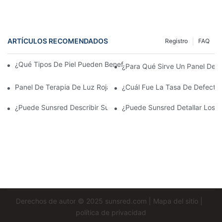
ARTÍCULOS RECOMENDADOS
Registro
FAQ
¿Qué Tipos De Piel Pueden Beneficiarse De La Terapia Con Luz
¿Para Qué Sirve Un Panel De T
Panel De Terapia De Luz Roja: ¿cuánto Tiempo Se Tarda En Ver
¿Cuál Fue La Tasa De Defecto
¿Puede Sunsred Describir Su Proceso De Ensamblaje Y Control 
¿Puede Sunsred Detallar Los 
Derechos de autor © 2025
sunsred.com
|
Mapa del sitio
|
política de privacidad