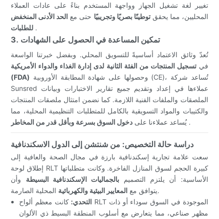
تغيير لغة تشغيل الجهاز وواجهة المستخدم بناءً على عادات العملاء
المحليين، مما يحقق
توطينًا بصريًا وتجريبيًا
حتى مع
الحد الأدنى المنخفض
.
للطلبات
3. تمكين المساعدة في الحصول على الشهادات
تُعدّ وثائق الاعتماد أساسيةً للتسويق المحلي. وبفضل خبرتنا الواسعة
في
تسجيل المنتجات من الفئة الثانية لدى إدارة الغذاء والدواء الأمريكية
وحصولها على شهادة المطابقة الأوروبية (CE)، تُساعد شركة
(FDA)
Sunsred عملاءها في إعداد وتقديم جميع تقارير الاختبارات وبيانات
الملصقات والملفات الفنية اللازمة. كما نضمن امتثال ملصقات المنتجات
والكتيبات والمواد التسويقية بالكامل للمتطلبات التنظيمية المحلية، مما
.
يُساعد عملاءنا على
دخول السوق بسرعة وبأقل قدر من المخاطر
دراسة حالة التخصيص: من شنتشن إلى الدول الاسكندنافية
سعت علامة تجارية إسكندنافية بارزة في مجال الصحة والعافية إلى
إطلاق لوحة RLT كبيرة الحجم لسوق المنازل الفاخرة. وكانت متطلباتها
الأساسية: أن يلتزم التصميم
بالجماليات الإسكندنافية البسيطة
وأن
المحلية الصارمة.
يتوافق مع
المعايير البيئية والكهربائية
التحدي:
كانت معظم ألواح RLT الموجودة في السوق سوداء أو ذات
مظهر صناعي، مما يتعارض مع أسلوب المنطقة البسيط ذي الألوان