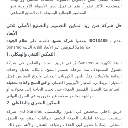
المستخدم الأكثر تطوراً، بينما قد تميل بعض الأسواق الأوروبية نحو
التصاميم الجمالية البسيطة ذات الطابع الصناعي.
حل شركة صن ريد: تمكين التصميم والتصنيع الأصلي ثلاثي
الأبعاد
، تقدم
نظام الجودة ISO13485
بصفتها
شركة تصنيع
حاصلة على
Sunsred حلاً شاملاً للتوطين عبر الأبعاد الثلاثة التالية:
1. التمكين التقني والهيكلي
يُراعي فريق البحث والتطوير في شركة Sunsred البيئة الكهربائية
للسوق المستهدف منذ مرحلة تصميم المنتج. بإمكاننا تعديل وحدات
الطاقة والأسلاك وفقًا للجهد الكهربائي المحلي وأنواع المقابس (مثل
المعيار البريطاني، المعيار الأوروبي) لضمان
توافق المنتج وكفاءة تشغيله
. يُساعد هذا التعديل المُسبق العملاء على تجنب الحاجة إلى محولات أو
مواجهة مخاطر سلامة غير ضرورية في السوق النهائي.
2. التمكين البصري والتفاعلي
لدى شركة Sunsred فريق داخلي متخصص في الفنون والتصميم،
يستجيب بسرعة لطلبات العملاء لتكييف جماليات المنتج مع السوق
المحلي. بإمكاننا تعديل لون الغلاف وطباعة الشعار، والأهم من ذلك،