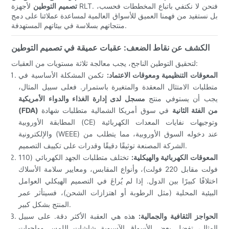
تصميم التوطين
لأجهزة RLT. فنحن لا نكتفي باتباع المخططات فحسب،
بل نستفيد من فهمنا العميق للأسواق العالمية لمساعدة عملائنا على دمج
منتجاتهم بسلاسة في بيئاتهم المستهدفة.
الكشف عن نقاط الضعف: عقبات عميقة في تصميم التوطين
لتحقيق التوطين الناجح، يجب معالجة ثلاثة مستويات من العقبات:
المعوقات التنظيمية ومعوقات الاعتماد:
تكمن المشكلة الأساسية في
متطلبات الامتثال المعقدة والمتغيرة باستمرار. فعلى سبيل المثال،
يجب أن يستوفي منتج
مسجل لدى إدارة الغذاء والدواء الأمريكية
(FDA) من الفئة الثانية
في سوق أمريكا الشمالية متطلبات شهادة
المطابقة الأوروبية (CE) وتوجيهات نفايات المعدات الكهربائية
والإلكترونية (WEEE) عند دخوله السوق الأوروبية، مما يتطلب من
الشركة المصنعة توثيقًا دقيقًا وقدرات على تكييف التصميم.
المعوقات الكهربائية والهيكلية:
تختلف متطلبات الجهد الكهربائي (110
فولت مقابل 220 فولت)، وأنواع المقابس، ومعايير سلامة الأسلاك
اختلافًا كبيرًا بين الدول. إذا لم يُراعَ في التصميم الهيكلي العوامل
البيئية المحلية (مثل الرطوبة أو اهتزازات الشحن)، فسيتأثر عمر
المنتج بشكل كبير.
الحواجز الثقافية والجمالية:
هذه هي العقبة الأكثر دقة. على سبيل
المثال، تفضل بعض الأسواق الآسيوية شاشات اللمس وواجهات