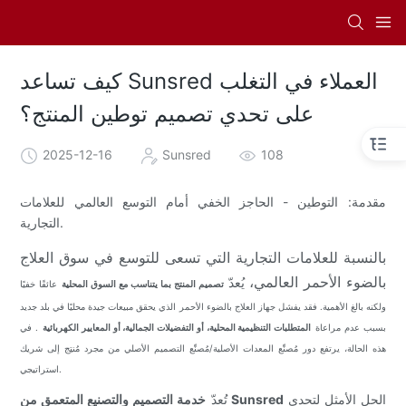
كيف تساعد Sunsred العملاء في التغلب
على تحدي تصميم توطين المنتج؟
2025-12-16
Sunsred
108
مقدمة: التوطين - الحاجز الخفي أمام التوسع العالمي للعلامات
التجارية.
بالنسبة للعلامات التجارية التي تسعى للتوسع في سوق العلاج
بالضوء الأحمر العالمي،
يُعدّ
تصميم المنتج بما يتناسب مع السوق المحلية
عائقًا خفيًا
ولكنه بالغ الأهمية. فقد يفشل جهاز العلاج بالضوء الأحمر الذي يحقق مبيعات جيدة محليًا في بلد جديد
بسبب عدم مراعاة
المتطلبات التنظيمية المحلية، أو التفضيلات الجمالية، أو المعايير الكهربائية
. في
هذه الحالة، يرتفع دور مُصنِّع المعدات الأصلية/مُصنِّع التصميم الأصلي من مجرد مُنتِج إلى شريك
استراتيجي.
الحل الأمثل لتحدي
خدمة التصميم والتصنيع المتعمق من Sunsred
تُعدّ