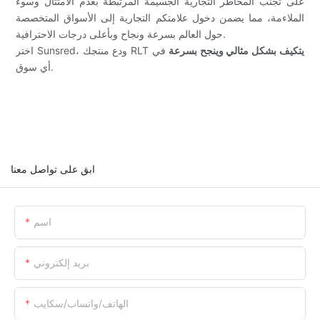
على تجنب المخاطر التجارية الجسيمة المرتبطة بعدم الامتثال وسوء
الملاءمة، مما يضمن دخول علامتكم التجارية إلى الأسواق المتخصصة
حول العالم بسرعة ونجاح وبأعلى درجات الاحترافية.
يتكيف بشكل مثالي وينجح بسرعة
في
اختر Sunsred، ودع منتجك RLT
أي سوق.
ابق على تواصل معنا
اسم
بريد إلكتروني
الهاتف/واتساب/سكايب