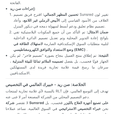
الفاتحة.
إجراءات صن ريد:
تحسين المظهر الجمالي:
اقترح فريق تصميم Sunsred تغيير لون
الغلاف من الأسود القياسي إلى
الأبيض الرملي غير اللامع،
وأعاد
تصميم نظام تعليق ودعم أبسط لسهولة دمجه في ديكور المنزل.
ضمان الامتثال:
تم التأكد من أن جميع المكونات البلاستيكية تفي
بلوائح إعادة التدوير المحلية وتم تعديل تصميم الدائرة الداخلية
لتلبية متطلبات السوق الإسكندنافية الصارمة
لاستهلاك الطاقة في
.
وضع الاستعداد والتوافق الكهرومغناطيسي (EMC)
النتيجة:
تم إطلاق منتج العميل بنجاح بصورة "تصميم فاخر". لم يكن
الجهاز قويًا فحسب، بل بفضل
تصميمه الملائم تمامًا للبيئة المنزلية
،
سرعان ما رسخ قيمة علامة تجارية فريدة لدى المستهلكين
الاسكندنافيين.
الخلاصة: صن ريد - خبيرك العالمي في التخصيص
بالنسبة لأي علامة تجارية لمنتجات RLT تهدف إلى التوسع العالمي، فإن
دعم التصميم المحلي من الشركة المصنعة أمر لا غنى عنه.
على تصنيع أجهزة العلاج بالليزر
فحسب، بل
شركة Sunsred
لا تقتصر
نحن
خبراء التخصيص الاستراتيجي
في السوق العالمية. نساعد عملاءنا