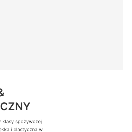
&
YCZNY
y klasy spożywczej
kka i elastyczna w