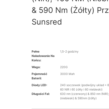
& 590 Nm (żółty) Pr
Sunsred
Pełne
1,5-2 godziny
Naładowanie Na
Końcu:
Waga:
220G
Pojemność
3000 Mah
Baterii:
Diody LED:
240 soczewek (podwójny układ = 6
60 NIR i 60 żółty i 60 niebieski)
Długości Fal:
630 nm (czerwony) & 850 nm (NIR)
(niebieski) & 590nm (żółty)