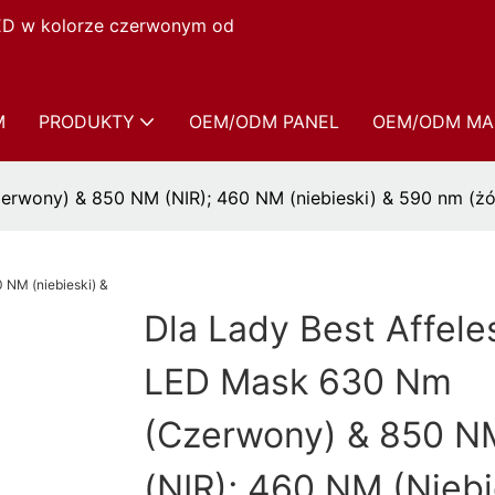
LED w kolorze czerwonym od
M
PRODUKTY
OEM/ODM PANEL
OEM/ODM MA
erwony) & 850 NM (NIR); 460 NM (niebieski) & 590 nm (żó
Dla Lady Best Affele
LED Mask 630 Nm
(czerwony) & 850 N
(NIR); 460 NM (niebi