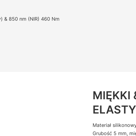
ny) & 850 nm (NIR) 460 Nm
MIĘKKI 
ELAST
Materiał silikonow
Grubość 5 mm, mię