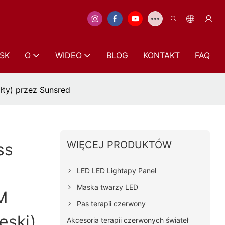
SK
O
WIDEO
BLOG
KONTAKT
FAQ
łty) przez Sunsred
WIĘCEJ PRODUKTÓW
ss
LED LED Lightapy Panel
Maska twarzy LED
M
Pas terapii czerwony
eski)
Akcesoria terapii czerwonych świateł