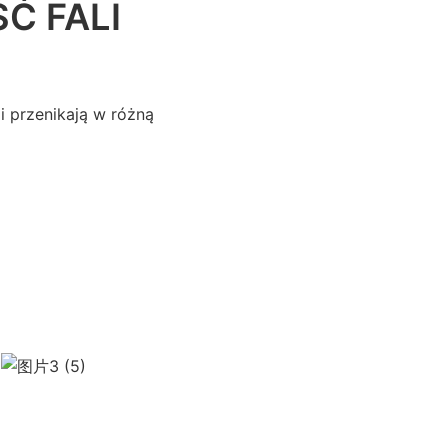
Ć FALI
li przenikają w różną