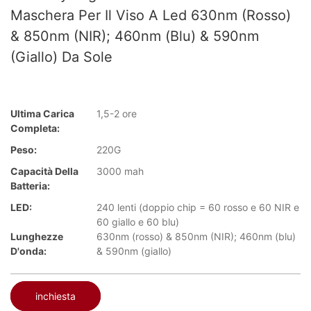
Maschera Per Il Viso A Led 630nm (rosso)
& 850nm (NIR); 460nm (blu) & 590nm
(giallo) Da Sole
Ultima Carica
1,5-2 ore
Completa:
Peso:
220G
Capacità Della
3000 mah
Batteria:
LED:
240 lenti (doppio chip = 60 rosso e 60 NIR e
60 giallo e 60 blu)
Lunghezze
630nm (rosso) & 850nm (NIR); 460nm (blu)
D'onda:
& 590nm (giallo)
inchiesta