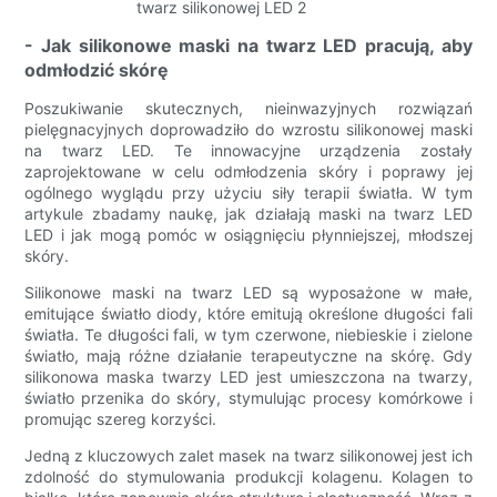
- Jak silikonowe maski na twarz LED pracują, aby
odmłodzić skórę
Poszukiwanie skutecznych, nieinwazyjnych rozwiązań
pielęgnacyjnych doprowadziło do wzrostu silikonowej maski
na twarz LED. Te innowacyjne urządzenia zostały
zaprojektowane w celu odmłodzenia skóry i poprawy jej
ogólnego wyglądu przy użyciu siły terapii światła. W tym
artykule zbadamy naukę, jak działają maski na twarz LED
LED i jak mogą pomóc w osiągnięciu płynniejszej, młodszej
skóry.
Silikonowe maski na twarz LED są wyposażone w małe,
emitujące światło diody, które emitują określone długości fali
światła. Te długości fali, w tym czerwone, niebieskie i zielone
światło, mają różne działanie terapeutyczne na skórę. Gdy
silikonowa maska ​​twarzy LED jest umieszczona na twarzy,
światło przenika do skóry, stymulując procesy komórkowe i
promując szereg korzyści.
Jedną z kluczowych zalet masek na twarz silikonowej jest ich
zdolność do stymulowania produkcji kolagenu. Kolagen to