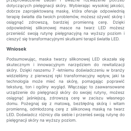
dotyczących pielęgnacji skóry. Wybierając wysokiej jakości,
dobrze zaprojektowaną maskę, która oferuje odpowiednią
terapię światła dla twoich problemów, możesz ożywić skórę i
osiągnąć zdrowszą, bardziej promienną cerę. Dzięki
odpowiedniej silikonowej masce na twarz LED możesz
przenieść swoją rutynę pielęgnacyjną na wyższy poziom i
cieszyć się transformacyjnymi skutkami terapii światła LED.
Wniosek
Podsumowując, maska ​​twarzy silikonowej LED okazała się
skutecznym i innowacyjnym narzędziem do rewitalizacji
skóry. Dzięki naszemu 7 -letniemu doświadczeniu w branży
widzieliśmy z pierwszej ręki transformacyjny wpływ, jaki ta
technologia może mieć na skórę, pomagając poprawić
teksturę, ton i ogólny wygląd. Włączając to zaawansowane
urządzenie do pielęgnacji skóry do swojej rutyny, możesz
osiągnąć jaśniejszą, zdrowszą cerę w zaciszu własnego
domu. Pożegnaj się z matową, bezbłędną skórą i witam
promienną, odmłodzoną cerę z silikonową maską na twarz
LED. Doświadcz różnicy dla siebie i przenieś swoją rutynę do
pielęgnacji skóry na wyższy poziom.