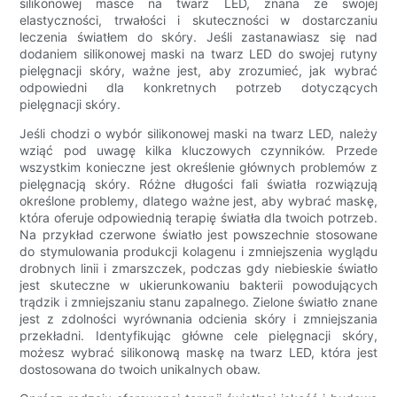
silikonowej masce na twarz LED, znana ze swojej
elastyczności, trwałości i skuteczności w dostarczaniu
leczenia światłem do skóry. Jeśli zastanawiasz się nad
dodaniem silikonowej maski na twarz LED do swojej rutyny
pielęgnacji skóry, ważne jest, aby zrozumieć, jak wybrać
odpowiedni dla konkretnych potrzeb dotyczących
pielęgnacji skóry.
Jeśli chodzi o wybór silikonowej maski na twarz LED, należy
wziąć pod uwagę kilka kluczowych czynników. Przede
wszystkim konieczne jest określenie głównych problemów z
pielęgnacją skóry. Różne długości fali światła rozwiązują
określone problemy, dlatego ważne jest, aby wybrać maskę,
która oferuje odpowiednią terapię światła dla twoich potrzeb.
Na przykład czerwone światło jest powszechnie stosowane
do stymulowania produkcji kolagenu i zmniejszenia wyglądu
drobnych linii i zmarszczek, podczas gdy niebieskie światło
jest skuteczne w ukierunkowaniu bakterii powodujących
trądzik i zmniejszaniu stanu zapalnego. Zielone światło znane
jest z zdolności wyrównania odcienia skóry i zmniejszania
przekładni. Identyfikując główne cele pielęgnacji skóry,
możesz wybrać silikonową maskę na twarz LED, która jest
dostosowana do twoich unikalnych obaw.