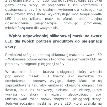
z zaletami silikonu. Ich zdolność do rozwiązywania szerokiej
gamy obaw skóry, w połączeniu z ich komfortem i
dostępnością, czyni je idealnym wyborem dla każdego, kto
chce ożywić swoją skórę. Wykorzystując moc terapii światła
LED i zalety silikonu, maski te oferują transformacyjne
doświadczenie pielęgnacyjne, promując promienną,
młodzieńczą cerę dla wszystkich.
- Wybór odpowiedniej silikonowej maski na twarz
LED dla twoich potrzeb produktów do pielęgnacji
skóry
Rewitalizuj skórę za pomocą silikonowej masce na twarz LED
- Wybieranie odpowiedniej silikonowej masce twarzy LED na
potrzeby pielęgnacji pielęgnacji skóry
W ostatnich latach branża pielęgnacji skóry wzrosła
popularność masek LED twarzy jako narzędzie do
odmłodzenia i poprawy wyglądu skóry. Maski te są
zaprojektowane tak, aby emitować określone długości fali
światła, takie jak czerwony, niebieski lub zielony, które
wnikają do skóry na różnych głębokościach, aby
ukierunkować różne obawy dotyczące pielęgnacji skóry.
Jednym rodzajem maski na twarz LED, która zyskała na