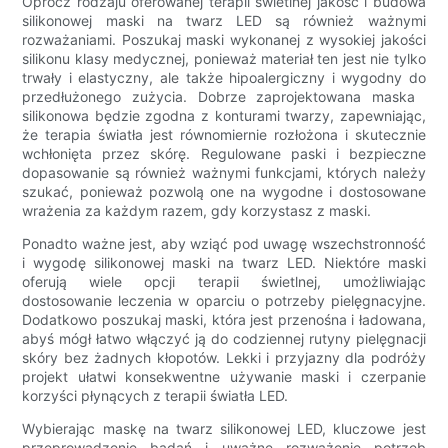
Oprócz rodzaju oferowanej terapii świetlnej jakość i budowa
silikonowej maski na twarz LED są również ważnymi
rozważaniami. Poszukaj maski wykonanej z wysokiej jakości
silikonu klasy medycznej, ponieważ materiał ten jest nie tylko
trwały i elastyczny, ale także hipoalergiczny i wygodny do
przedłużonego zużycia. Dobrze zaprojektowana maska ​​
silikonowa będzie zgodna z konturami twarzy, zapewniając,
że terapia światła jest równomiernie rozłożona i skutecznie
wchłonięta przez skórę. Regulowane paski i bezpieczne
dopasowanie są również ważnymi funkcjami, których należy
szukać, ponieważ pozwolą one na wygodne i dostosowane
wrażenia za każdym razem, gdy korzystasz z maski.
Ponadto ważne jest, aby wziąć pod uwagę wszechstronność
i wygodę silikonowej maski na twarz LED. Niektóre maski
oferują wiele opcji terapii świetlnej, umożliwiając
dostosowanie leczenia w oparciu o potrzeby pielęgnacyjne.
Dodatkowo poszukaj maski, która jest przenośna i ładowana,
abyś mógł łatwo włączyć ją do codziennej rutyny pielęgnacji
skóry bez żadnych kłopotów. Lekki i przyjazny dla podróży
projekt ułatwi konsekwentne używanie maski i czerpanie
korzyści płynących z terapii światła LED.
Wybierając maskę na twarz silikonowej LED, kluczowe jest
przeprowadzenie badań i uważne rozważenie potrzeb