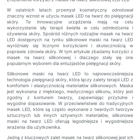
W ostatnich latach przemysł kosmetyczny odnotował
znaczny wzrost w użyciu masek LED na twarz do pielęgnacji
skóry. Te innowacyjne urządzenia mają na celu
wykorzystanie siły terapii światła w celu odmłodzenia i
ożywienia skóry. Spośród różnych rodzajów masek na twarz
LED dostępnych na rynku silikonowe maski na twarz LED
wyróżniały się licznymi korzyściami i skutecznością w
poprawie zdrowia skóry. W tym artykule zbadamy korzyści z
masek na twarz silikonowej i dlaczego stały się one
popularnym wyborem dla entuzjastów pielęgnacji skóry.
Silikonowe maski na twarz LED to najnowocześniejsza
technologia pielęgnacji skóry, która łączy zalety terapii LED z
komfortem i elastycznością materiałów silikonowych. Maska
jest wykonana z miękkiego, medycznego silikonu, który jest
zgodny z konturem twarzy, zapewniając przytulne i
wygodne dopasowanie. W przeciwieństwie do tradycyjnych
masek LED, które są często wykonane z twardych tworzyw
sztucznych lub innych sztywnych materiałów, silikonowe
maski na twarz LED oferują łagodniejsze i wygodniejsze
wrażenia dla użytkownika.
Jedną z kluczowych zalet masek na twarz silikonowej jest ich