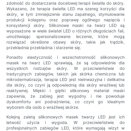
zdolność do dostarczania docelowej terapii światła do skóry.
Wykazano, że terapia światła LED ma szereg korzyści dla
skóry, w tym zmniejszenie stanu zapalnego, stymulowanie
produkcji kolagenu oraz poprawę ogólnego napięcia i
konsystencji skóry. Silikonowe maski na twarz LED są
wyposażone w wiele świateł LED o różnych długościach fali,
umożliwiając spersonalizowane leczenie, które mogą
rozwiązać określone obawy skóry, takie jak trądzik,
przekładnia przekładnia i starzenie się.
Ponadto elastyczność i wszechstronność silikonowych
masek na twarz LED sprawiają, że są odpowiednie dla
wszystkich rodzajów skóry. W przeciwieństwie do
tradycyjnych zabiegów, takich jak skórka chemiczna lub
mikrodermabrazja, terapia LED jest nieinwazyjna i delikatna
dla skóry, co czyni ją odpowiednią dla skóry wrażliwej lub
reaktywnej. Miękki i giętki silikonowy materiał maski
zapewnia, że ​​zabieg jest wygodny i nie powoduje
dyskomfortu ani podrażnienia, co czyni go idealnym
wyborem dla osób o wrażliwej skórze.
Kolejną zaletą silikonowych masek twarzy LED jest ich
łatwość użycia i wygoda. W przeciwieństwie do
profesjonalnych zabiegów LED, które wymagają wizyt w