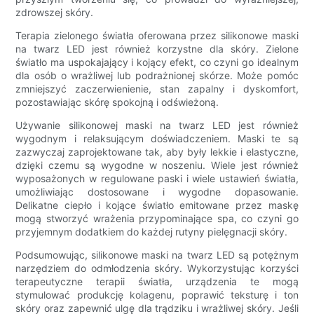
zdrowszej skóry.
Terapia zielonego światła oferowana przez silikonowe maski
na twarz LED jest również korzystne dla skóry. Zielone
światło ma uspokajający i kojący efekt, co czyni go idealnym
dla osób o wrażliwej lub podrażnionej skórze. Może pomóc
zmniejszyć zaczerwienienie, stan zapalny i dyskomfort,
pozostawiając skórę spokojną i odświeżoną.
Używanie silikonowej maski na twarz LED jest również
wygodnym i relaksującym doświadczeniem. Maski te są
zazwyczaj zaprojektowane tak, aby były lekkie i elastyczne,
dzięki czemu są wygodne w noszeniu. Wiele jest również
wyposażonych w regulowane paski i wiele ustawień światła,
umożliwiając dostosowane i wygodne dopasowanie.
Delikatne ciepło i kojące światło emitowane przez maskę
mogą stworzyć wrażenia przypominające spa, co czyni go
przyjemnym dodatkiem do każdej rutyny pielęgnacji skóry.
Podsumowując, silikonowe maski na twarz LED są potężnym
narzędziem do odmłodzenia skóry. Wykorzystując korzyści
terapeutyczne terapii światła, urządzenia te mogą
stymulować produkcję kolagenu, poprawić teksturę i ton
skóry oraz zapewnić ulgę dla trądziku i wrażliwej skóry. Jeśli