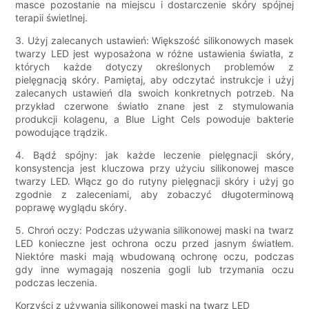
masce pozostanie na miejscu i dostarczenie skóry spójnej
terapii świetlnej.
3. Użyj zalecanych ustawień: Większość silikonowych masek
twarzy LED jest wyposażona w różne ustawienia światła, z
których każde dotyczy określonych problemów z
pielęgnacją skóry. Pamiętaj, aby odczytać instrukcje i użyj
zalecanych ustawień dla swoich konkretnych potrzeb. Na
przykład czerwone światło znane jest z stymulowania
produkcji kolagenu, a Blue Light Cels powoduje bakterie
powodujące trądzik.
4. Bądź spójny: jak każde leczenie pielęgnacji skóry,
konsystencja jest kluczowa przy użyciu silikonowej masce
twarzy LED. Włącz go do rutyny pielęgnacji skóry i użyj go
zgodnie z zaleceniami, aby zobaczyć długoterminową
poprawę wyglądu skóry.
5. Chroń oczy: Podczas używania silikonowej maski na twarz
LED konieczne jest ochrona oczu przed jasnym światłem.
Niektóre maski mają wbudowaną ochronę oczu, podczas
gdy inne wymagają noszenia gogli lub trzymania oczu
podczas leczenia.
Korzyści z używania silikonowej maski na twarz LED