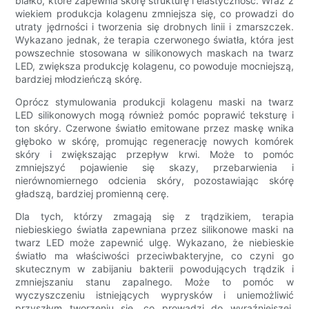
białko, które zapewnia skórę strukturę i elastyczność. Wraz z
wiekiem produkcja kolagenu zmniejsza się, co prowadzi do
utraty jędrności i tworzenia się drobnych linii i zmarszczek.
Wykazano jednak, że terapia czerwonego światła, która jest
powszechnie stosowana w silikonowych maskach na twarz
LED, zwiększa produkcję kolagenu, co powoduje mocniejszą,
bardziej młodzieńczą skórę.
Oprócz stymulowania produkcji kolagenu maski na twarz
LED silikonowych mogą również pomóc poprawić teksturę i
ton skóry. Czerwone światło emitowane przez maskę wnika
głęboko w skórę, promując regenerację nowych komórek
skóry i zwiększając przepływ krwi. Może to pomóc
zmniejszyć pojawienie się skazy, przebarwienia i
nierównomiernego odcienia skóry, pozostawiając skórę
gładszą, bardziej promienną cerę.
Dla tych, którzy zmagają się z trądzikiem, terapia
niebieskiego światła zapewniana przez silikonowe maski na
twarz LED może zapewnić ulgę. Wykazano, że niebieskie
światło ma właściwości przeciwbakteryjne, co czyni go
skutecznym w zabijaniu bakterii powodujących trądzik i
zmniejszaniu stanu zapalnego. Może to pomóc w
wyczyszczeniu istniejących wyprysków i uniemożliwić
przyszłym tworzeniu się, co prowadzi do wyraźniejszej,