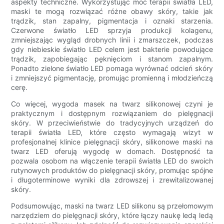
aspekty techniczne. Wykorzystując moc terapii światła LED,
maski te mogą rozwiązać różne obawy skóry, takie jak
trądzik, stan zapalny, pigmentacja i oznaki starzenia.
Czerwone światło LED sprzyja produkcji kolagenu,
zmniejszając wygląd drobnych linii i zmarszczek, podczas
gdy niebieskie światło LED celem jest bakterie powodujące
trądzik, zapobiegając pęknięciom i stanom zapalnym.
Ponadto zielone światło LED pomaga wyrównać odcień skóry
i zmniejszyć pigmentację, promując promienną i młodzieńczą
cerę.
Co więcej, wygoda masek na twarz silikonowej czyni je
praktycznym i dostępnym rozwiązaniem do pielęgnacji
skóry. W przeciwieństwie do tradycyjnych urządzeń do
terapii światła LED, które często wymagają wizyt w
profesjonalnej klinice pielęgnacji skóry, silikonowe maski na
twarz LED oferują wygodę w domach. Dostępność ta
pozwala osobom na włączenie terapii światła LED do swoich
rutynowych produktów do pielęgnacji skóry, promując spójne
i długoterminowe wyniki dla zdrowszej i zrewitalizowanej
skóry.
Podsumowując, maski na twarz LED silikonu są przełomowym
narzędziem do pielęgnacji skóry, które łączy naukę ledą ledą