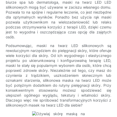
biurze spa lub dermatologa, maski na twarz LED LED
silikonowych mogą być używane w zaciszu własnego domu.
Pozwala to na spójne i regularne leczenie, co jest niezbędne
dla optymalnych wyników. Ponadto bez użycia rąk maski
pozwala użytkownikom na wielozadaniowość lub relaks
podczas otrzymywania korzyści z terapii LED, dzięki czemu
jest to wygodna i oszczędzająca czas opcję dla zajętych
osób.
Podsumowując, maski na twarz LED silikonowych są
rewolucyjnym narzędziem do pielęgnacji skóry, które oferuje
wiele korzyści dla skóry. Od ich wygodnego i elastycznego
projektu po ukierunkowaną i konfigurowalną terapię LED,
maski te stały się popularnym wyborem dla osób, które chcą
poprawić zdrowie skóry. Niezależnie od tego, czy masz do
czynienia z trądzikiem, uszkodzeniem słonecznym lub
oznakami starzenia, silikonowa maska ​​na twarz LED może
być potężnym dodatkiem do rutyny pielęgnacji skóry. Przy
konsekwentnym stosowaniu możesz spodziewać się
ulepszeń ogólnego wyglądu, tekstury i witalności skóry.
Dlaczego więc nie spróbować transformacyjnych korzyści z
silikonowych masek na twarz LED dla siebie?