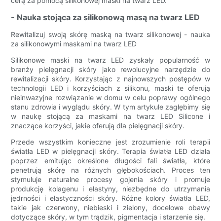
cerą za pomocą silikonowej maski na twarz LED.
- Nauka stojąca za silikonową masą na twarz LED
Rewitalizuj swoją skórę maską na twarz silikonowej - nauka
za silikonowymi maskami na twarz LED
Silikonowe maski na twarz LED zyskały popularność w
branży pielęgnacji skóry jako rewolucyjne narzędzie do
rewitalizacji skóry. Korzystając z najnowszych postępów w
technologii LED i korzyściach z silikonu, maski te oferują
nieinwazyjne rozwiązanie w domu w celu poprawy ogólnego
stanu zdrowia i wyglądu skóry. W tym artykule zagłębimy się
w naukę stojącą za maskami na twarz LED Silicone i
znaczące korzyści, jakie oferują dla pielęgnacji skóry.
Przede wszystkim konieczne jest zrozumienie roli terapii
światła LED w pielęgnacji skóry. Terapia światła LED działa
poprzez emitując określone długości fali światła, które
penetrują skórę na różnych głębokościach. Proces ten
stymuluje naturalne procesy gojenia skóry i promuje
produkcję kolagenu i elastyny, niezbędne do utrzymania
jędrności i elastyczności skóry. Różne kolory światła LED,
takie jak czerwony, niebieski i zielony, docelowe obawy
dotyczące skóry, w tym trądzik, pigmentacja i starzenie się.