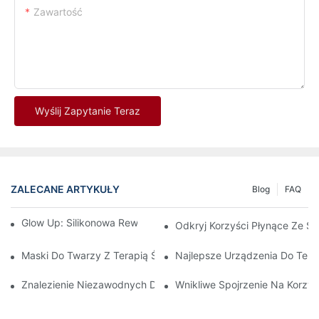
Zawartość
Wyślij Zapytanie Teraz
ZALECANE ARTYKUŁY
Blog
FAQ
Glow Up: Silikonowa Rewolucja Maski Na Twarz LED
Odkryj Korzyści Płynące Ze S
Maski Do Twarzy Z Terapią Światłem Czerwonym: Kompleksowy
Najlepsze Urządzenia Do Tera
Znalezienie Niezawodnych Dostawców Terapii Światłem Czerwo
Wnikliwe Spojrzenie Na Korzyś