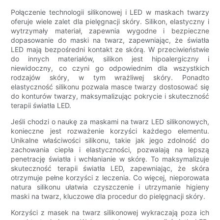
Połączenie technologii silikonowej i LED w maskach twarzy
oferuje wiele zalet dla pielęgnacji skóry. Silikon, elastyczny i
wytrzymały materiał, zapewnia wygodne i bezpieczne
dopasowanie do maski na twarz, zapewniając, że światła
LED mają bezpośredni kontakt ze skórą. W przeciwieństwie
do innych materiałów, silikon jest hipoalergiczny i
niewidoczny, co czyni go odpowiednim dla wszystkich
rodzajów skóry, w tym wrażliwej skóry. Ponadto
elastyczność silikonu pozwala masce twarzy dostosować się
do konturów twarzy, maksymalizując pokrycie i skuteczność
terapii światła LED.
Jeśli chodzi o naukę za maskami na twarz LED silikonowych,
konieczne jest rozważenie korzyści każdego elementu.
Unikalne właściwości silikonu, takie jak jego zdolność do
zachowania ciepła i elastyczności, pozwalają na lepszą
penetrację światła i wchłanianie w skórę. To maksymalizuje
skuteczność terapii światła LED, zapewniając, że skóra
otrzymuje pełne korzyści z leczenia. Co więcej, nieporowata
natura silikonu ułatwia czyszczenie i utrzymanie higieny
maski na twarz, kluczowe dla procedur do pielęgnacji skóry.
Korzyści z masek na twarz silikonowej wykraczają poza ich