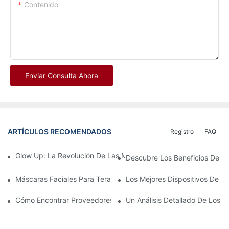
Contenido
Enviar Consulta Ahora
ARTÍCULOS RECOMENDADOS
Registro
FAQ
Glow Up: La Revolución De Las Mascarillas Faciales LED De Sili
Descubre Los Beneficios De U
Máscaras Faciales Para Terapia De Luz Roja: Una Revisión Exha
Los Mejores Dispositivos De Te
Cómo Encontrar Proveedores Confiables De Terapia De Luz Ro
Un Análisis Detallado De Los B