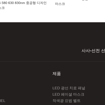
415 580 630 830nm 중공형 디자인
마스크
스크
사사-선전 
제품
LED 광선 치료 패널
LED 페이셜 마스크
NEL
적색광 요법 벨트