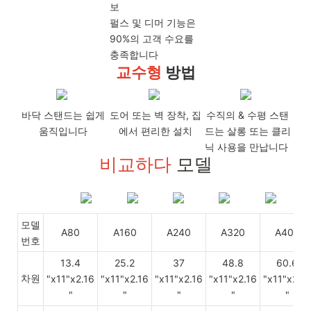
보
펄스 및 디머 기능은
90%의 고객 수요를
충족합니다
교수형
방법
바닥 스탠드는 쉽게
도어 또는 벽 장착, 집
수직의 & 수평 스탠
움직입니다
에서 편리한 설치
드는 살롱 또는 클리
닉 사용을 만납니다
비교하다
모델
모델
A80
A160
A240
A320
A400
번호
13.4
25.2
37
48.8
60.6
차원
"x11"x2.16
"x11"x2.16
"x11"x2.16
"x11"x2.16
"x11"x2.16
"
"
"
"
"