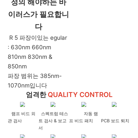
정의 해야하는 바
이러스가 필요합니
다
R
5 파장이있는 egular
: 630nm 660nm
810nm 830nm &
850nm
파장 범위는 385nm-
1070nm입니다
엄격한
QUALITY CONTROL
램프 비드 외
스펙트럼 테스
자동 램
관 검사
트 검사 & 보고
프 비드 패치
PCB 보드 퇴치
서