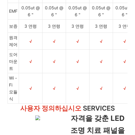
0.05ut @
0.05ut @
0.05ut @
0.05ut @
0.05ut @
EMF
6 "
6 "
6 "
6 "
6 "
보증
3 연령
3 연령
3 연령
3 연령
3 연령
원격
√
√
√
√
√
제어
도어
마운
√
√
√
√
√
트
Wi -
Fi
√
√
√
√
√
모듈
식
사용자 정의하십시오
SERVICES
자격을 갖춘 LED
조명 치료 패널을