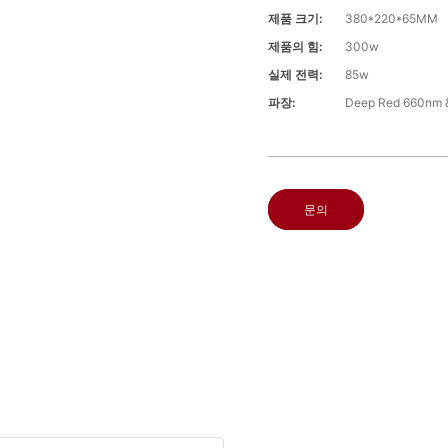
제품 크기:
380*220*65MM
제품의 힘:
300w
실제 전력:
85w
파장:
Deep Red 660n
문의