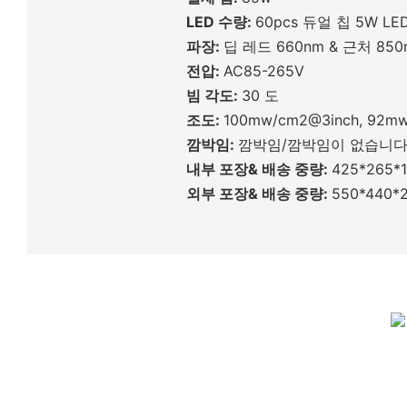
LED 수량:
60pcs 듀얼 칩 5W LE
파장:
딥 레드 660nm & 근처 85
전압:
AC85-265V
빔 각도:
30 도
조도:
100mw/cm2@3inch, 92m
깜박임:
깜박임/깜박임이 없습니
내부 포장& 배송 중량:
425*265*1
외부 포장& 배송 중량:
550*440*2