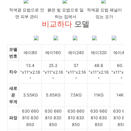
적색광 요법으로 안
붉은 빛 요법으로 일
적색광 요법 패널이
면 피부 관리
하는 집에서
있는 요가
비교하다
모델
모델
에이80
에이160
에이240
에이320
에이400
번호
13.4
25.2
37
48.8
60.6
치수
"x11"x2.16
"x11"x2.16
"x11"x2.16
"x11"x2.16
"x11"x2.1
"
"
"
"
"
새로
운
3.55KG
5.65KG
7.5KG
11KG
14KG
무게
630 660
630 660
630 660
630 660
630 660
파장
810 830
810 830
810 830
810 830
810 830
850
850
850
850
850