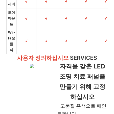
√
√
√
√
√
제어
도어
마운
√
√
√
√
√
트
Wi -
Fi 모
√
√
√
√
√
듈
식
사용자 정의하십시오
SERVICES
자격을 갖춘 LED
조명 치료 패널을
만들기 위해 고정
하십시오
고품질 은색으로 페인
트합니다