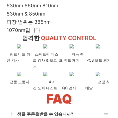
630nm 660nm 810nm
830nm & 850nm
파장 범위는 385nm-
1070nm입니다
엄격한
QUALITY CONTROL
램프 비드 외
스펙트럼 테스
자동 램
관 검사
트 검사 & 보고
프 비드 패치
PCB 보드 퇴치
서
전문 노동자
4 시
포장 &
간 노화 테스트
QC 검사
배달
FAQ
1
샘플 주문을받을 수 있습니까?