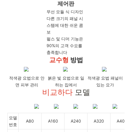
제어판
무선 모듈 식 디자인
다른 크기의 패널 ​​시
스템에 대한 쉬운 콤
보
펄스 및 디머 기능은
90%의 고객 수요를
충족합니다
교수형
방법
적색광 요법으로 안
붉은 빛 요법으로 일
적색광 요법 패널이
면 피부 관리
하는 집에서
있는 요가
비교하다
모델
모델
A80
A160
A240
A320
A400
번호