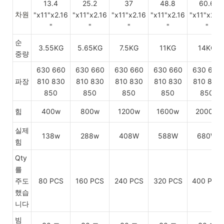
13.4
25.2
37
48.8
60.6
차원
"x11"x2.16
"x11"x2.16
"x11"x2.16
"x11"x2.16
"x11"x2.16
"
"
"
"
"
순
3.55KG
5.65KG
7.5KG
11KG
14KG
중량
630 660
630 660
630 660
630 660
630 660
파장
810 830
810 830
810 830
810 830
810 830
850
850
850
850
850
힘
400w
800w
1200w
1600w
2000w
실제
138w
288w
408W
588W
680W
힘
Qty
를
주도
80 PCS
160 PCS
240 PCS
320 PCS
400 PCS
했습
니다
빔