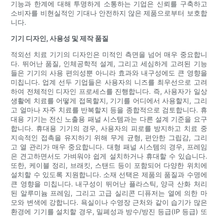
기능과 한계에 대해 투명하게 소통하는 기업은 신뢰를 구축하고
소비자를 비현실적인 기대나 안전하지 않은 제품으로부터 보호합
니다.
기기 디자인, 사용성 및 제작 품질
적외선 치료 기기의 디자인은 미적인 측면을 넘어 매우 중요합니
다. 뛰어난 품질, 인체공학적 설계, 그리고 세심하게 고려된 기능
들은 기기의 사용 편의성뿐 아니라 효과와 내구성에도 큰 영향을
미칩니다. 업계 선두 기업들은 사용자의 니즈를 최우선으로 고려
하여 전체적인 디자인 프로세스를 진행합니다. 즉, 사용자가 일상
생활에 치료를 어떻게 접목할지, 기기를 어디에서 사용할지, 그리
고 얼마나 자주 치료를 반복할지 등을 종합적으로 검토합니다. 휴
대용 기기는 전신 노출용 패널 시스템과는 다른 설계 기준을 요구
합니다. 휴대용 기기의 경우, 사용자의 피로를 방지하고 치료 중
지속적인 접촉을 유지하기 위해 무게 균형, 편안한 그립감, 그리
고 열 관리가 매우 중요합니다. 대형 패널 시스템의 경우, 프레임
은 견고하면서도 가벼워야 쉽게 설치하거나 휴대할 수 있습니다.
또한, 케이블 정리, 브래킷, 스탠드 등이 포함되어 다양한 위치에
설치할 수 있도록 지원합니다. 소재 선택은 제품의 품질과 수명에
큰 영향을 미칩니다. 내구성이 뛰어난 플라스틱, 양극 산화 처리
된 알루미늄 프레임, 그리고 고급 실리콘 디퓨저는 열에 의한 마
모와 변색에 강합니다. 욕실이나 수영장 근처와 같이 습기가 많은
환경에 기기를 설치할 경우, 밀폐성과 방수/방진 등급(IP 등급) 또