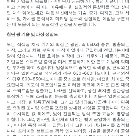
어떤 기업들이 남들보다 뛰어난지 궁금하거나, 특정 제품이 더 비
싸고 성능이 더 뛰어난 이유에 대한 실질적인 통찰력을 얻고 싶다
면 계속 읽어보세요. 다음 섹션에서는 기술, 증거, 디자인, 고객 서
비스 및 가치를 분석하여 마케팅 문구와 실질적인 이점을 구분하
는 데 도움이 되는 포괄적인 관점을 제공합니다.
첨단 광 기술 및 파장 정밀도
모든 적색광 치료 기기의 핵심은 광원, 즉 LED의 종류, 방출되는
파장, 그리고 치료 부위에 파장이 얼마나 균일하게 전달되는지에
달려 있습니다. 치료 효과는 파장에 크게 좌우되기 때문에, 주요
기업들은 스펙트럼 출력을 미세 조정하기 위한 연구 개발에 막대
한 투자를 하고 있습니다. 임상적으로 중요한 적색광 및 근적외선
영역은 일반적으로 적색광의 경우 630~660나노미터, 근적외선
의 경우 800~850나노미터를 중심으로 하지만, 미묘한 차이도 중
요합니다. 최고의 제조업체들은 이러한 피크에 가까운 좁은 대역
폭 스펙트럼을 방출하는 LED를 선택하고, 생산 배치별 일관성을
보장하기 위해 스펙트럼 분포를 측정합니다. 이들은 일반적으로
피크 파장, 반치폭(FWHM), 그리고 밀리와트/제곱센티미터 단위
로 측정된 조사량 수준을 포함한 상세한 사양을 공개합니다. 단순
히 수치적인 값 외에도, 빛이 전달되는 방식 또한 효능에 영향을
미칩니다. LED, 반사면, 확산재의 배치는 빛이 균일하게 방출되는
지, 아니면 특정 부위에 집중되거나 그림자가 생기는지를 결정합
니다. 프리미엄 브랜드는 광학 엔지니어링 기술을 활용하여 균일