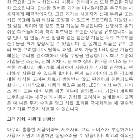
한 중요한 고려 사항입니다. 사용자 인터페이스 또한 중요한 차별
화 요소입니다. 단순한 원버튼 기기는 미니멀리즘을 추구하는 사
용자에게 매력적이지만, 고급 기기는 사용자가 신체 부위별 또는
치료 목표에 맞춰 세션을 조정할 수 있도록 프로그래밍 가능한 사
전 설정, 타이머 및 강도 조절 기능을 제공합니다. 선명하고 읽기
쉬운 디스플레이와 촉각 피드백은 꾸준한 사용을 유도합니다. 음
성 안내, 앱 연동, 세션 알림과 같은 접근성 기능은 치료 프로토콜
준수율을 크게 향상시킬 수 있습니다. 잘 설계된 제품은 유지 관
리 또한 고려합니다. 탈착식 패널, 교체 가능한 LED, 접근 가능한
배선은 수리를 간소화하고 제품 수명을 연장합니다. 최고 수준의
기업들은 스탠드, 신체 거치대, 눈 보호 장비, 휴대용 케이스 등 우
수한 액세서리 생태계를 제공하여 사용자가 기기를 안전하고 편
리하게 사용할 수 있도록 합니다. 팬과 드라이버의 소음 감소에
대한 세심한 고려는 치료가 방해받지 않고 편안하게 진행되도록
합니다. 마지막으로, 제품의 품질은 보증, LED의 예상 수명, 서비
스 센터 또는 예비 부품 제공 여부에 반영됩니다. 기업이 계획된
노후화보다는 내구성과 사용자 경험을 고려하여 설계할 때, 고객
은 더 나은 투자 수익을 얻고 치료 효과를 극대화하는 데 필수적
인 기기를 꾸준히 사용할 수 있습니다.
고객 경험, 지원 및 신뢰성
아무리 훌륭한 제품이라도 제조사의 고객 서비스가 부실하거나
사용자 지원이 미흡하면 실망스러울 수 있습니다. 최고의 적외선