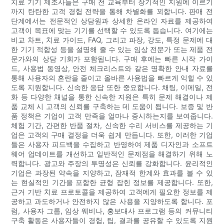
치료 기기 제조사들은 구매 전 교육부터 장기적인 지원에 이르기
까지 탄탄한 고객 경험 전략을 통해 차별화를 꾀합니다. 판매 전
단계에서는 전문적인 상담원과 상세한 온라인 자료를 제공하여
고객이 목표에 맞는 기기를 선택할 수 있도록 돕습니다. 여기에는
비교 차트, 치료 가이드, FAQ, 그리고 파장, 강도, 특정 문제에 대
한 기기 적합성 등을 설명해 줄 수 있는 임상 전문가 또는 제품 전
문가와의 상담 기회가 포함됩니다. 구매 후에는 빠른 시작 가이
드, 사용법 동영상, 안전 체크리스트와 같은 명확한 안내 자료를
통해 사용자의 혼란을 줄이고 올바른 사용법을 빠르게 익힐 수 있
도록 지원합니다. 신속한 응답 또한 중요합니다. 채팅, 이메일, 전
화 등 다양한 채널을 통한 신속한 지원은 특히 문제 해결이나 제
품 교체 시 고객의 신뢰를 구축하는 데 도움이 됩니다. 보증 및 반
품 정책은 기업이 고객 만족을 얼마나 중시하는지를 보여줍니다.
체험 기간, 간편한 반품 절차, 신속한 수리 서비스를 제공하는 기
업은 고객의 구매 결정을 더욱 쉽게 만듭니다. 또한, 이러한 기업
들은 사용자 피드백을 수집하고 반영하여 제품 디자인과 소프트
웨어 업데이트를 개선하고 일반적인 문제점을 해결하기 위해 노
력합니다. 광고와 주장의 투명성은 신뢰를 강화합니다. 윤리적인
기업은 과장된 약속을 지양하고, 잠재적 한계와 효과를 볼 수 있
는 현실적인 기간을 포함한 균형 잡힌 정보를 제공합니다. 또한,
근거 기반 치료 프로토콜을 제공하여 고객에게 필요한 정보를 제
공하고 과도하거나 안전하지 않은 사용을 지양하도록 합니다. 포
럼, 사용자 그룹, 임상 웨비나, 홍보대사 프로그램 등의 커뮤니티
구축 활동은 사용자들이 경험, 팁, 결과를 공유할 수 있도록 지원