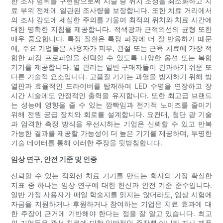
한 조사 범위를 구현함으로써 시술 중 위치 조정을 최소화하고 치
료 부위 전체에 일관된 조사량을 보장합니다. 또한 치료 거리에서
의 조사 강도에 세심한 주의를 기울여 최적의 위치와 치료 시간에
대한 명확한 지침을 제공합니다. 적색광과 근적외선의 균형 또한
매우 중요합니다. 특정 질환은 특정 파장에 더 잘 반응하기 때문
에, 주요 기업들은 사용자가 피부, 관절 또는 근육 치료에 가장 적
합한 파장 프로파일을 선택할 수 있도록 다양한 옵션 또는 복합
기기를 제공합니다. 열 관리는 일반 구매자들이 간과하기 쉬운 또
다른 기술적 요소입니다. 고품질 기기는 과열을 방지하기 위해 방
열판과 효율적인 드라이버를 탑재하여 LED 수명을 연장하고 장
시간 시술에도 안정적인 출력을 유지합니다. 또한 최고급 브랜드
는 성능에 영향을 줄 수 있는 깜빡임과 전기적 노이즈를 줄이기
위해 전원 공급 장치와 회로를 설계합니다. 요컨대, 첨단 광 기술
과 엄격한 측정 방식을 우선시하는 기업은 신뢰할 수 있고 반복
가능한 결과를 제공할 가능성이 더 높은 기기를 제공하며, 투명한
기술 데이터를 통해 이러한 주장을 뒷받침합니다.
임상 연구, 안전 기준 및 인증
신뢰할 수 있는 적외선 치료 기기를 만드는 회사의 가장 확실한
지표 중 하나는 임상 연구에 대한 헌신과 안전 기준 준수입니다.
일반 가정 사용자가 매일 학술지를 읽지는 않더라도, 임상 시험에
자금을 지원하거나 후원하거나 참여하는 기업은 치료 효과에 대
한 주장이 근거에 기반해야 한다는 점을 잘 알고 있습니다. 최고
의 기업들은 광선 치료에 대한 일반적인 주장뿐 아니라 자사 제품