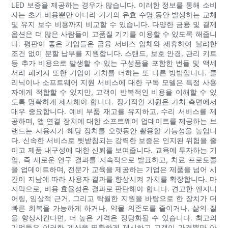
LED 보증을 제공하는 경우가 많습니다. 이러한 정보를 통해 소비
자는 초기 비용뿐만 아니라 기기의 유효 수명 동안 발생하는 교체
및 유지 보수 비용까지 비교할 수 있습니다. 다양한 금융 및 결제
옵션은 더 많은 사람들이 고품질 기기를 이용할 수 있도록 해줍니
다. 평판이 좋은 기업들은 금융 서비스 업체와 제휴하여 불리한
조건 없이 분할 납부를 지원합니다. 스탠드, 보호 안경, 관리 키트
등 추가 비용으로 발생할 수 있는 구성품을 포함한 번들 및 액세
서리 패키지 또한 기업이 가치를 더하는 또 다른 방법입니다. 클
리닉이나 소프트웨어 지원 서비스에 대한 구독 모델은 특정 사용
자에게 적합할 수 있지만, 고객이 반복적인 비용을 이해할 수 있
도록 명확하게 제시해야 합니다. 장기적인 지원은 가치 측면에서
매우 중요합니다. 예비 부품 재고를 유지하고, 수리 서비스를 제
공하며, 앱 연결 장치에 대한 소프트웨어 업데이트를 제공하는 브
랜드는 사용자가 해당 장치를 오랫동안 활용할 가능성을 높입니
다. 신속한 서비스로 뒷받침되는 강력한 보증은 인지된 위험을 줄
이고 제품 내구성에 대한 신뢰를 보여줍니다. 교육에 투자하는 기
업, 즉 새로운 연구 결과를 지속적으로 발표하고, 치료 프로토콜
을 업데이트하며, 전문가 교육을 제공하는 기업은 제품을 넘어 시
간이 지남에 따라 사용자 결과를 향상시켜 가치를 확장합니다. 마
지막으로, 비용 효율성은 결과로 판단해야 합니다. 견고한 엔지니
어링, 임상적 근거, 그리고 탁월한 지원을 바탕으로 한 장치가 더
빠른 회복을 가능하게 하거나, 약물 의존도를 줄이거나, 삶의 질
을 향상시킨다면, 더 높은 가격은 정당화될 수 있습니다. 최고의
기업들은 이러한 계산을 명확하게 제시하고 고객이 가격뿐만 아