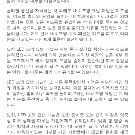
젊어 보이는 피부를 이끌어냅니다.
콜라겐 생산을 자극하는 것 외에도 LED 조명 요법 패널은 여드름
및 여드름 흉터의 모양을 줄이는 데 효과적입니다. 패널에 의해
방출되는 푸른 빛은 여드름을 유발하는 박테리아를 죽이는 것으
로 나타 났으며, 붉은 빛은 염증을 줄이고 치유를 촉진하는 데 도
움이됩니다. 이로 인해 LED 조명 치료 패널은 여드름 피부로 어려
움을 겪고있는 개인에게 훌륭한 옵션이됩니다.
또한 LED 조명 요법 패널은 피부 톤과 질감을 향상시키는 것으로
밝혀졌습니다. 패널에 의해 방출되는 다양한 파장의 빛은 피부 톤
을 고르게하고 색소 침착의 모양을 줄이며 전반적인 피부 질감을
향상시키는 데 도움이 될 수 있습니다. 이것은 특히 태양 손상 또
는 연령대를 다루는 개인에게 유리할 수 있습니다.
LED 조명 요법 패널의 또 다른 주목할만한 이점은 피부의 자연 치
유 과정을 가속화하는 능력입니다. 미용 절차에서 회복하든 단순
히 성가신 흠의 치유 속도를 높이려고하든 LED 조명 요법은 더 빠
른 치유를 촉진하고 흉터의 위험을 줄이는 데 도움이 될 수 있습
니다.
또한, LED 조명 요법 패널은 또한 장미증 또는 습진과 같은 염증
성 피부 상태를 다루는 개인에게도 유리합니다. 빛의 항 염증 특
성은 발적과 자극을 진정시키는 데 도움이 될 수 있으며, 민감하
거나 반응성이있는 피부를 가진 사람들에게 필요한 완화를 제공