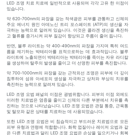
LED 조명 치료 치료에 일반적으로 사용되며 각각 고유 한 이점이
있습니다.
약 620-700nm의 파장을 갖는 적색광은 피부를 관통하고 신체의
주요 에너지 원인 아데노신 트리 포스페이트 (ATP)의 생산을 자
극하는 능력으로 알려져 있습니다. 이것은 콜라겐 생산을 촉진하
고 혈류를 증가시켜 피부 질감이 향상되고 주름이 줄어 듭니다.
반면, 블루 라이트는 약 400-490nm의 파장을 가지며 특히 여드
름을 제기하는 박테리아를 표적으로하는 데 효과적입니다. 블루
라이트에 노출되면이 박테리아는 박테리아를 죽이는 자유 라디칼
을 생성하여 탈주의 발생을 줄이고 더 선명한 피부를 촉진합니다.
약 700-1000nm의 파장을 갖는 근적외선 조명은 피부에 더 깊이
침투하여 섬유 아세포의 생성을 자극하고 상처와 부상의 치유를
촉진하는 능력으로 알려져 있습니다.
LED 조명 요법 패널의 이점은 광범위합니다. 피부의 이점 외에도
이러한 치료법은 염증을 줄이고 신체의 다른 부분에서 치유를 촉
진하는 것으로 나타났습니다. LED 조명 요법은 관절 통증, 근육통
및 탈모와 같은 상태를 치료하는 데 사용되었습니다.
또한 LED 조명 요법은 비 침습적이고 부드러운 치료법으로 모든
피부 유형과 연령에 적합합니다. 화학 껍질이나 레이저 요법과 같
은 다른 치료법과 달리 LED 조명 요법은 손상을 일으키거나 회복