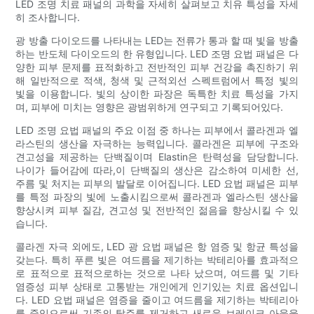
LED 조명 치료 패널의 과학을 자세히 살펴보고 치유 특성을 자세
히 조사합니다.
광 방출 다이오드를 나타내는 LED는 전류가 통과 할 때 빛을 방출
하는 반도체 다이오드의 한 유형입니다. LED 조명 요법 패널은 다
양한 피부 문제를 표적화하고 전반적인 피부 건강을 촉진하기 위
해 일반적으로 적색, 청색 및 근적외선 스펙트럼에서 특정 빛의
빛을 이용합니다. 빛의 상이한 파장은 독특한 치료 특성을 가지
며, 피부에 미치는 영향은 광범위하게 연구되고 기록되어있다.
LED 조명 요법 패널의 주요 이점 중 하나는 피부에서 콜라겐과 엘
라스틴의 생산을 자극하는 능력입니다. 콜라겐은 피부에 구조와
견고성을 제공하는 단백질이며 Elastin은 탄력성을 담당합니다.
나이가 들어감에 따라,이 단백질의 생산은 감소하여 미세한 선,
주름 및 처지는 피부의 발달로 이어집니다. LED 요법 패널은 피부
를 특정 파장의 빛에 노출시킴으로써 콜라겐과 엘라스틴 생산을
향상시켜 피부 질감, 견고성 및 전반적인 젊음을 향상시킬 수 있
습니다.
콜라겐 자극 외에도, LED 광 요법 패널은 항 염증 및 항균 특성을
갖는다. 특히 푸른 빛은 여드름을 제기하는 박테리아를 효과적으
로 표적으로 표적으로하는 것으로 나타 났으며, 여드름 및 기타
염증성 피부 상태로 고통받는 개인에게 인기있는 치료 옵션입니
다. LED 요법 패널은 염증을 줄이고 여드름을 제기하는 박테리아
를 죽임으로써 기존의 탈주를 제거하고 새로운 브레이크 아웃을