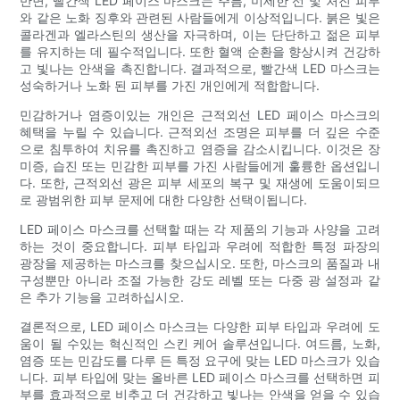
반면, 빨간색 LED 페이스 마스크는 주름, 미세한 선 및 처진 피부
와 같은 노화 징후와 관련된 사람들에게 이상적입니다. 붉은 빛은
콜라겐과 엘라스틴의 생산을 자극하며, 이는 단단하고 젊은 피부
를 유지하는 데 필수적입니다. 또한 혈액 순환을 향상시켜 건강하
고 빛나는 안색을 촉진합니다. 결과적으로, 빨간색 LED 마스크는
성숙하거나 노화 된 피부를 가진 개인에게 적합합니다.
민감하거나 염증이있는 개인은 근적외선 LED 페이스 마스크의
혜택을 누릴 수 있습니다. 근적외선 조명은 피부를 더 깊은 수준
으로 침투하여 치유를 촉진하고 염증을 감소시킵니다. 이것은 장
미증, 습진 또는 민감한 피부를 가진 사람들에게 훌륭한 옵션입니
다. 또한, 근적외선 광은 피부 세포의 복구 및 재생에 도움이되므
로 광범위한 피부 문제에 대한 다양한 선택이됩니다.
LED 페이스 마스크를 선택할 때는 각 제품의 기능과 사양을 고려
하는 것이 중요합니다. 피부 타입과 우려에 적합한 특정 파장의
광장을 제공하는 마스크를 찾으십시오. 또한, 마스크의 품질과 내
구성뿐만 아니라 조절 가능한 강도 레벨 또는 다중 광 설정과 같
은 추가 기능을 고려하십시오.
결론적으로, LED 페이스 마스크는 다양한 피부 타입과 우려에 도
움이 될 수있는 혁신적인 스킨 케어 솔루션입니다. 여드름, 노화,
염증 또는 민감도를 다루 든 특정 요구에 맞는 LED 마스크가 있습
니다. 피부 타입에 맞는 올바른 LED 페이스 마스크를 선택하면 피
부를 효과적으로 비추고 더 건강하고 빛나는 안색을 얻을 수 있습