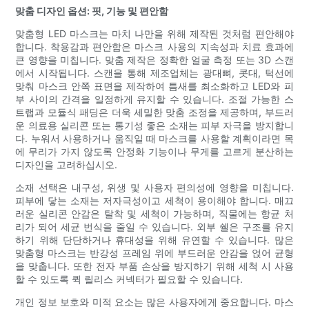
맞춤 디자인 옵션: 핏, 기능 및 편안함
맞춤형 LED 마스크는 마치 나만을 위해 제작된 것처럼 편안해야
합니다. 착용감과 편안함은 마스크 사용의 지속성과 치료 효과에
큰 영향을 미칩니다. 맞춤 제작은 정확한 얼굴 측정 또는 3D 스캔
에서 시작됩니다. 스캔을 통해 제조업체는 광대뼈, 콧대, 턱선에
맞춰 마스크 안쪽 표면을 제작하여 틈새를 최소화하고 LED와 피
부 사이의 간격을 일정하게 유지할 수 있습니다. 조절 가능한 스
트랩과 모듈식 패딩은 더욱 세밀한 맞춤 조정을 제공하며, 부드러
운 의료용 실리콘 또는 통기성 좋은 소재는 피부 자극을 방지합니
다. 누워서 사용하거나 움직일 때 마스크를 사용할 계획이라면 목
에 무리가 가지 않도록 안정화 기능이나 무게를 고르게 분산하는
디자인을 고려하십시오.
소재 선택은 내구성, 위생 및 사용자 편의성에 영향을 미칩니다.
피부에 닿는 소재는 저자극성이고 세척이 용이해야 합니다. 매끄
러운 실리콘 안감은 탈착 및 세척이 가능하며, 직물에는 항균 처
리가 되어 세균 번식을 줄일 수 있습니다. 외부 쉘은 구조를 유지
하기 위해 단단하거나 휴대성을 위해 유연할 수 있습니다. 많은
맞춤형 마스크는 반강성 프레임 위에 부드러운 안감을 얹어 균형
을 맞춥니다. 또한 전자 부품 손상을 방지하기 위해 세척 시 사용
할 수 있도록 퀵 릴리스 커넥터가 필요할 수 있습니다.
개인 정보 보호와 미적 요소는 많은 사용자에게 중요합니다. 마스