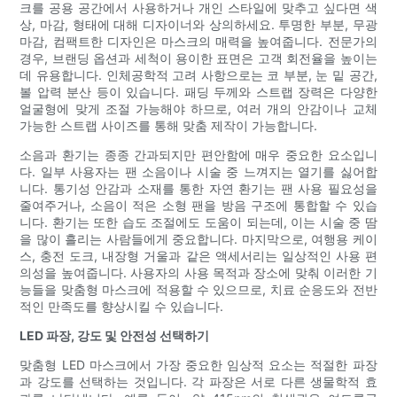
크를 공용 공간에서 사용하거나 개인 스타일에 맞추고 싶다면 색
상, 마감, 형태에 대해 디자이너와 상의하세요. 투명한 부분, 무광
마감, 컴팩트한 디자인은 마스크의 매력을 높여줍니다. 전문가의
경우, 브랜딩 옵션과 세척이 용이한 표면은 고객 회전율을 높이는
데 유용합니다. 인체공학적 고려 사항으로는 코 부분, 눈 밑 공간,
볼 압력 분산 등이 있습니다. 패딩 두께와 스트랩 장력은 다양한
얼굴형에 맞게 조절 가능해야 하므로, 여러 개의 안감이나 교체
가능한 스트랩 사이즈를 통해 맞춤 제작이 가능합니다.
소음과 환기는 종종 간과되지만 편안함에 매우 중요한 요소입니
다. 일부 사용자는 팬 소음이나 시술 중 느껴지는 열기를 싫어합
니다. 통기성 안감과 소재를 통한 자연 환기는 팬 사용 필요성을
줄여주거나, 소음이 적은 소형 팬을 방음 구조에 통합할 수 있습
니다. 환기는 또한 습도 조절에도 도움이 되는데, 이는 시술 중 땀
을 많이 흘리는 사람들에게 중요합니다. 마지막으로, 여행용 케이
스, 충전 도크, 내장형 거울과 같은 액세서리는 일상적인 사용 편
의성을 높여줍니다. 사용자의 사용 목적과 장소에 맞춰 이러한 기
능들을 맞춤형 마스크에 적용할 수 있으므로, 치료 순응도와 전반
적인 만족도를 향상시킬 수 있습니다.
LED 파장, 강도 및 안전성 선택하기
맞춤형 LED 마스크에서 가장 중요한 임상적 요소는 적절한 파장
과 강도를 선택하는 것입니다. 각 파장은 서로 다른 생물학적 효