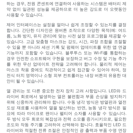
하는 경우, 전원 콘센트에 연결하여 사용하는 시스템은 배터리 제
약 없이 일관된 성능을 제공하므로 더 높은 강도로 더 오랫동안
사용할 수 있습니다.
제어 인터페이스는 설정을 얼마나 쉽게 조정할 수 있는지를 결정
합니다. 간단한 디자인은 원버튼 조작으로 다양한 목적(예: 여드
름, 노화 방지, 유지 관리)에 맞는 사전 설정 프로그램을 제공할 수
있습니다. 고급 맞춤형 마스크는 강도, 시간, 파장 조합을 조절할
수 있을 뿐 아니라 세션 기록 및 펌웨어 업데이트를 위한 앱 연결
기능까지 포함할 수 있습니다. 블루투스 또는 Wi-Fi를 통합하는
경우 안전한 소프트웨어 구현을 보장하고 버그 수정 및 기능 추가
를 위한 무선 업데이트 전략을 고려해야 합니다. 물리적 제어는
마스크 착용 중에도 직관적이고 쉽게 접근할 수 있어야 하며, 정
전식 터치 영역이나 소형 외부 컨트롤러는 내장 버튼의 유용한 대
안이 될 수 있습니다.
열 관리는 또 다른 중요한 전자 장치 고려 사항입니다. LED와 드
라이버 회로에서 발생하는 열은 불편함과 부품 손상을 방지하기
위해 신중하게 관리해야 합니다. 수동 냉각 방식은 방열판과 열전
도성 재료를 사용하여 열을 발산하는 반면, 능동 냉각 방식은 필
요에 따라 마이크로 팬이나 펠티어 소자를 사용할 수 있습니다.
두 방식 모두 회로의 복잡성과 전력 소모를 증가시키므로, 필요한
조도와 작동 주기를 고려하여 선택해야 합니다. 효율적인 LED 드
라이버와 적절한 전류 조절은 안정적인 광 출력과 부품 수명 연장