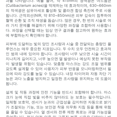
과를 나타냅니다. 예를 들어, 약 415nm의 청색광은 여드름균
(Cutibacterium acnes)을 억제하는 데 효과적이며, 630~660nm
의 적색광은 섬유아세포 활성화 및 콜라겐 합성 촉진에 주로 사용
됩니다. 근적외선(NIR, 약 810~850nm)은 피부 깊숙이 침투하여
혈액 순환 및 조직 재생을 돕습니다. 많은 경우, 한 번의 시술로 여
러 가지 문제를 해결하기 위해 다양한 파장을 조합하여 사용합니
다. 파장을 선택할 때는 임상 연구 결과를 참고하여 원하는 효과
에 부합하는지 확인해야 합니다.
피부에 도달하는 빛의 양인 조사량과 시술 중 전달되는 총량인 플
루언스는 매우 중요한 지표입니다. 두 수치 모두 안전하고 효과적
인 범위 내에 있어야 합니다. 조사량이 너무 낮으면 시술 시간이
지나치게 길어지고, 너무 높으면 열 발생이나 예상치 못한 부작용
이 발생할 위험이 있습니다. 맞춤형 마스크는 강도 조절 범위를
갖도록 설계할 수 있어 사용자가 피부 반응을 모니터링하면서 필
요에 따라 강도를 높일 수 있습니다. 내장 타이머와 자동 차단 기
능은 과다 노출을 방지하고 일정한 조사량을 유지하는 데 도움이
됩니다.
설계 및 작동 과정에 안전 기능을 반드시 포함해야 합니다. 마스
크가 눈에 직접 빛을 비추지 않더라도 눈 보호는 필수적입니다.
일체형 보호막, 센서가 눈과의 근접성을 감지하면 자동으로 밝기
가 조절되는 기능, 또는 보안경 착용 의무화 지침 등을 통해 위험
을 줄일 수 있습니다. 열 센서와 전류 제한 회로는 과열 가능성을
줄여줍니다. 전기 안전 인증 및 고품질 부품 사용은 단락이나 배