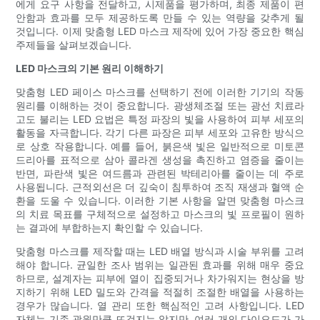
에게 요구 사항을 전달하고, 시제품을 평가하며, 최종 제품이 편
안함과 효과를 모두 제공하도록 만들 수 있는 역량을 갖추게 될
것입니다. 이제 맞춤형 LED 마스크 제작에 있어 가장 중요한 핵심
주제들을 살펴보겠습니다.
LED 마스크의 기본 원리 이해하기
맞춤형 LED 페이스 마스크를 선택하기 전에 이러한 기기의 작동
원리를 이해하는 것이 중요합니다. 광생체조절 또는 광선 치료라
고도 불리는 LED 요법은 특정 파장의 빛을 사용하여 피부 세포의
활동을 자극합니다. 각기 다른 파장은 피부 세포와 고유한 방식으
로 상호 작용합니다. 예를 들어, 붉은색 빛은 일반적으로 미토콘
드리아를 표적으로 삼아 콜라겐 생성을 촉진하고 염증을 줄이는
반면, 파란색 빛은 여드름과 관련된 박테리아를 줄이는 데 주로
사용됩니다. 근적외선은 더 깊숙이 침투하여 조직 재생과 혈액 순
환을 도울 수 있습니다. 이러한 기본 사항을 알면 맞춤형 마스크
의 치료 목표를 구체적으로 설정하고 마스크의 빛 프로필이 원하
는 결과에 부합하는지 확인할 수 있습니다.
맞춤형 마스크를 제작할 때는 LED 배열 방식과 시술 부위를 고려
해야 합니다. 균일한 조사 범위는 일관된 효과를 위해 매우 중요
하므로, 설계자는 피부에 열이 집중되거나 차가워지는 현상을 방
지하기 위해 LED 밀도와 간격을 적절히 조절한 배열을 사용하는
경우가 많습니다. 열 관리 또한 핵심적인 고려 사항입니다. LED
자체는 기존 광원만큼 뜨겁지는 않지만, 여러 개의 다이오드가 가