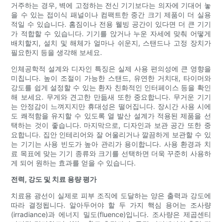
거주하는 경우, 벽에 고정하는 전신 기기보다는 의자에 기대어 놓
을 수 있는 접이식 패널이나 컴팩트한 중간 크기 제품이 더 실용
적일 수 있습니다. 홈짐이나 전용 웰빙 공간이 있다면 더 큰 기기
가 적합할 수 있습니다. 기기를 앉거나 누운 자세에 맞춰 어떻게
배치할지, 설치 및 해체가 얼마나 쉬운지, 스탠드나 고정 장치가
필요한지 등을 생각해 보세요.
인체공학적 설계와 디자인 특징은 실제 사용 편의성에 큰 영향을
미칩니다. 높이 조절이 가능한 스탠드, 유연한 거치대, 타이머와
강도를 쉽게 설정할 수 있는 환자 친화적인 인터페이스 등을 확인
해 보세요. 무게와 견고한 만듦새 또한 중요합니다. 무거운 기기
는 안정감이 느껴지지만 휴대성은 떨어집니다. 장시간 사용 시에
도 쾌적함을 유지할 수 있도록 열 발산 설계가 적용된 제품을 선
택하는 것이 좋습니다. 마지막으로, 디자인과 보관 공간 또한 중
요합니다. 집안 인테리어와 잘 어울리거나 깔끔하게 보관할 수 있
는 기기는 사용 빈도가 높아 관리가 용이합니다. 사용 환경과 치
료 목표에 맞는 기기 종류와 크기를 선택하면 더욱 꾸준히 사용하
게 되어 원하는 효과를 얻을 수 있습니다.
전력, 강도 및 치료 용량 평가
치료용 광선이 실제로 피부 조직에 도달하는 양은 출력과 강도에
따라 결정됩니다. 알아두어야 할 두 가지 핵심 용어는 조사량
(irradiance)과 에너지 밀도(fluence)입니다. 조사량은 제곱센티