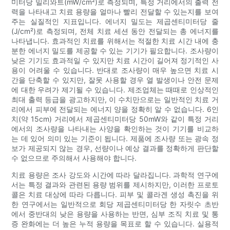
미터당 밀리와트(mW/cm²)로 측정되며, 특정 거리에서의 출력 전
력을 나타내고 치료 용량을 얼마나 빨리 전달할 수 있는지를 보여
주는 실질적인 지표입니다. 에너지 밀도는 제곱센티미터당 줄
(J/cm²)로 측정되며, 전체 치료 세션 동안 전달되는 총 에너지를
나타냅니다. 효과적인 치료를 위해서는 적절한 치료 시간 내에 충
분한 에너지 밀도를 제공할 수 있는 기기가 필요합니다. 조사량이
낮은 기기도 효과적일 수 있지만 치료 시간이 길어져 정기적인 사
용이 어려울 수 있습니다. 반대로 조사량이 매우 높으면 치료 시
간을 단축할 수 있지만, 잘못 사용할 경우 열 발생이나 안전 문제
에 대한 우려가 제기될 수 있습니다. 제조업체는 때때로 인상적인
최대 출력 등급을 광고하지만, 이 수치만으로는 일반적인 치료 거
리에서 피부에 전달되는 에너지 양을 정확히 알 수 없습니다. 6인
치(약 15cm) 거리에서 제곱센티미터당 50mW와 같이 특정 거리
에서의 조사량을 나타내는 사양을 확인하는 것이 기기를 비교하
는 데 있어 의미 있는 기준이 됩니다. 제품에 조사량 또는 광속 정
보가 제공되지 않는 경우, 선량이나 예상 결과를 정확하게 판단할
수 없으므로 주의해서 사용해야 합니다.
치료 용량은 조사 강도와 시간에 따라 달라집니다. 과학적 연구에
서는 특정 결과와 관련된 용량 범위를 제시하지만, 이러한 프로토
콜은 치료 대상에 따라 다릅니다. 피부 및 콜라겐 생성 촉진을 위
한 연구에서는 일반적으로 회당 제곱센티미터당 한 자릿수 초반
에서 중반대의 낮은 용량을 사용하는 반면, 심부 조직 치료 및 통
증 완화에는 더 높은 누적 용량을 목표로 할 수 있습니다. 실용적