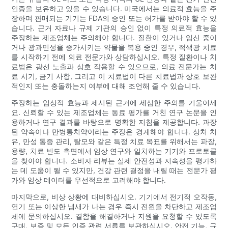
인증을 보유하고 있을 수 있습니다. 미국에서는 의료적 효능을 주
장하며 판매되는 기기는 FDA의 승인 또는 허가를 받아야 할 수 있
습니다. 근거 자료나 규제 기관의 승인 없이 특정 의료적 효능을
주장하는 제조업체는 주의해야 합니다. 질환이 있거나 임신 중이
거나 광과민성을 증가시키는 약물을 복용 중인 경우, 적색광 치료
를 시작하기 전에 의료 전문가와 상담하십시오. 특정 질환이나 치
료법은 광선 노출과 상호 작용할 수 있으므로, 의료 전문가는 치
료 시기, 금기 사항, 그리고 이 치료법이 다른 치료법과 상호 보완
적인지 또는 충돌하는지 여부에 대해 조언해 줄 수 있습니다.
주장하는 임상적 효능과 제시된 근거에 세심한 주의를 기울이세
요. 신뢰할 수 있는 제조업체는 동료 평가를 거친 연구 논문을 인
용하거나 연구 결과를 바탕으로 명확한 지침을 제공합니다. 과장
된 약속이나 만병통치약이라는 주장은 경계해야 합니다. 상처 치
유, 만성 통증 관리, 탈모와 같은 특정 치료 목표를 위해서는 파장,
용량, 치료 빈도 측면에서 임상 연구와 일치하는 기기와 프로토콜
을 찾아야 합니다. 소비자 리뷰는 실제 안전성과 지속성을 평가하
는 데 도움이 될 수 있지만, 건강 관련 결정을 내릴 때는 전문가 평
가와 임상 데이터를 우선적으로 고려해야 합니다.
마지막으로, 비상 상황에 대비하십시오. 기기에서 전기적 오작동,
연기 또는 이상한 냄새가 나는 경우 즉시 전원을 차단하고 제조업
체에 문의하십시오. 결함을 해결하거나 지원을 요청할 수 있도록
구매, 보증 및 모든 인증 관련 서류를 보관하십시오. 안전 기능, 규