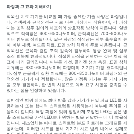
파장과 그 효과 이해하기
적외선 치료 기기를 비교할 때 가장 중요한 기술 사양은 파장입니
다. 적색광과 근적외선은 서로 다른 파장에서 작용하며, 각 파장
대는 조직 침투 깊이와 세포와의 상호작용 방식이 다릅니다. 일반
적으로 적색광은 600~650나노미터, 근적외선은 700~900나노
미터 범위로 정의됩니다. 짧은 파장의 적색광은 피부 흡수율이 높
아 피부 재생, 여드름 치료, 표면 상처 치유에 주로 사용됩니다. 근
적외선은 근육과 결합 조직 깊숙이 침투하여 통증 완화 및 심부
조직 회복에 효과적입니다. 적절한 파장을 선택하는 것은 치료 목
표에 따라 달라집니다. 피부톤 개선, 콜라겐 생성 촉진, 표면 상처
치유에는 630~650나노미터 파장대의 기기가 가장 효과적입니
다. 심부 근골격계 질환 치료에는 800~850나노미터 파장대의 근
적외선 기기가 더 적합합니다. 많은 가정용 기기는 두 가지 기능
을 모두 결합하여, 한 번의 사용으로 여러 요구 사항을 충족할 수
있다는 점을 인정하고 있습니다.
일반적인 범위 외에도 최대 방출 값과 기기가 단일 피크 LED를 사
용하는지 또는 협대역 스펙트럼을 사용하는지 여부에 주의를 기
울여야 합니다. 특정 파장에 맞춰 정밀하게 조정된 LED는 넓은 방
출 스펙트럼을 가진 LED보다 원하는 빛을 전달하는 데 더 효율적
입니다. 제조업체는 때때로 스펙트럼 분포 차트라는 그래프를 제
공하는데, 이러한 차트를 통해 기기가 치료 범위 내에서 실제로