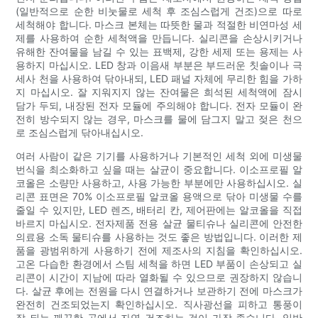
(일반적으로 순한 비눗물로 세척 후 조심스럽게 건조)으로 따로
세척해야 합니다. 마스크 본체는 따뜻한 물과 적절한 비연마성 세
제를 사용하여 순한 세척액을 만듭니다. 실리콘을 손상시키거나
유해한 잔여물을 남길 수 있는 표백제, 강한 세제 ​​또는 용제는 사
용하지 마십시오. LED 창과 이음새 부분은 부드러운 칫솔이나 극
세사 천을 사용하여 닦아내되, LED 패널 자체에 무리한 힘을 가하
지 마십시오. 잘 지워지지 않는 잔여물은 희석된 세척액에 잠시
담가 두되, 내장된 전자 모듈에 주의해야 합니다. 전자 모듈이 완
전히 방수되지 않는 경우, 마스크를 물에 담그지 말고 젖은 천으
로 조심스럽게 닦아내십시오.
여러 사람이 같은 기기를 사용하거나 기본적인 세척 외에 미생물
번식을 최소화하고 싶을 때는 살균이 중요합니다. 이소프로필 알
코올은 소량만 사용하고, 사용 가능한 부분에만 사용하십시오. 실
리콘 표면은 70% 이소프로필 알코올 용액으로 닦아 미생물 수를
줄일 수 있지만, LED 렌즈, 배터리 칸, 제어판에는 알코올을 직접
바르지 마십시오. 전자제품 전용 살균 물티슈나 실리콘에 안전한
의료용 소독 물티슈를 사용하는 것도 좋은 방법입니다. 이러한 제
품을 광범위하게 사용하기 전에 제조사의 지침을 확인하십시오.
고온 다습한 환경에서 스팀 세척을 하면 LED 부품이 손상되고 실
리콘이 시간이 지남에 따라 열화될 수 있으므로 권장하지 않습니
다. 살균 후에는 전원을 다시 연결하거나 보관하기 전에 마스크가
완전히 건조되었는지 확인하십시오. 직사광선을 피하고 통풍이
잘 되는 깨끗한 곳에서 자연 건조하는 것이 가장 좋습니다. 일반