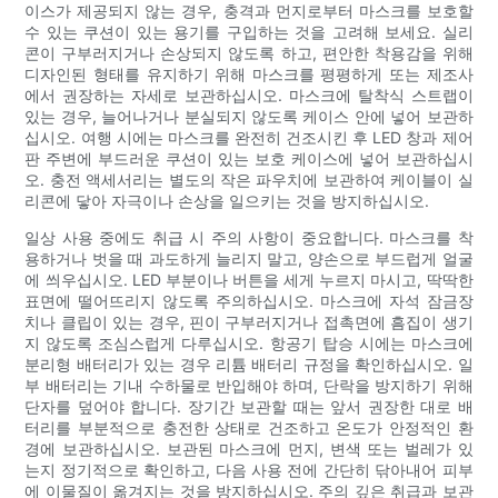
이스가 제공되지 않는 경우, 충격과 먼지로부터 마스크를 보호할
수 있는 쿠션이 있는 용기를 구입하는 것을 고려해 보세요. 실리
콘이 구부러지거나 손상되지 않도록 하고, 편안한 착용감을 위해
디자인된 형태를 유지하기 위해 마스크를 평평하게 또는 제조사
에서 권장하는 자세로 보관하십시오. 마스크에 탈착식 스트랩이
있는 경우, 늘어나거나 분실되지 않도록 케이스 안에 넣어 보관하
십시오. 여행 시에는 마스크를 완전히 건조시킨 후 LED 창과 제어
판 주변에 부드러운 쿠션이 있는 보호 케이스에 넣어 보관하십시
오. 충전 액세서리는 별도의 작은 파우치에 보관하여 케이블이 실
리콘에 닿아 자극이나 손상을 일으키는 것을 방지하십시오.
일상 사용 중에도 취급 시 주의 사항이 중요합니다. 마스크를 착
용하거나 벗을 때 과도하게 늘리지 말고, 양손으로 부드럽게 얼굴
에 씌우십시오. LED 부분이나 버튼을 세게 누르지 마시고, 딱딱한
표면에 떨어뜨리지 않도록 주의하십시오. 마스크에 자석 잠금장
치나 클립이 있는 경우, 핀이 구부러지거나 접촉면에 흠집이 생기
지 않도록 조심스럽게 다루십시오. 항공기 탑승 시에는 마스크에
분리형 배터리가 있는 경우 리튬 배터리 규정을 확인하십시오. 일
부 배터리는 기내 수하물로 반입해야 하며, 단락을 방지하기 위해
단자를 덮어야 합니다. 장기간 보관할 때는 앞서 권장한 대로 배
터리를 부분적으로 충전한 상태로 건조하고 온도가 안정적인 환
경에 보관하십시오. 보관된 마스크에 먼지, 변색 또는 벌레가 있
는지 정기적으로 확인하고, 다음 사용 전에 간단히 닦아내어 피부
에 이물질이 옮겨지는 것을 방지하십시오. 주의 깊은 취급과 보관