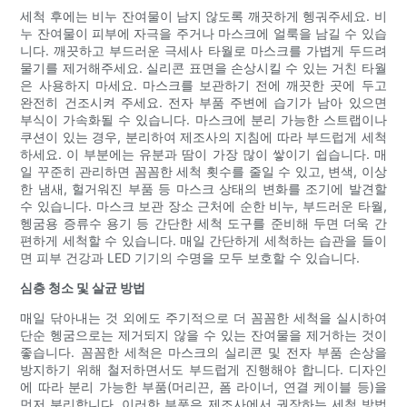
세척 후에는 비누 잔여물이 남지 않도록 깨끗하게 헹궈주세요. 비
누 잔여물이 피부에 자극을 주거나 마스크에 얼룩을 남길 수 있습
니다. 깨끗하고 부드러운 극세사 타월로 마스크를 가볍게 두드려
물기를 제거해주세요. 실리콘 표면을 손상시킬 수 있는 거친 타월
은 사용하지 마세요. 마스크를 보관하기 전에 깨끗한 곳에 두고
완전히 건조시켜 주세요. 전자 부품 주변에 습기가 남아 있으면
부식이 가속화될 수 있습니다. 마스크에 분리 가능한 스트랩이나
쿠션이 있는 경우, 분리하여 제조사의 지침에 따라 부드럽게 세척
하세요. 이 부분에는 유분과 땀이 가장 많이 쌓이기 쉽습니다. 매
일 꾸준히 관리하면 꼼꼼한 세척 횟수를 줄일 수 있고, 변색, 이상
한 냄새, 헐거워진 부품 등 마스크 상태의 변화를 조기에 발견할
수 있습니다. 마스크 보관 장소 근처에 순한 비누, 부드러운 타월,
헹굼용 증류수 용기 등 간단한 세척 도구를 준비해 두면 더욱 간
편하게 세척할 수 있습니다. 매일 간단하게 세척하는 습관을 들이
면 피부 건강과 LED 기기의 수명을 모두 보호할 수 있습니다.
심층 청소 및 살균 방법
매일 닦아내는 것 외에도 주기적으로 더 꼼꼼한 세척을 실시하여
단순 헹굼으로는 제거되지 않을 수 있는 잔여물을 제거하는 것이
좋습니다. 꼼꼼한 세척은 마스크의 실리콘 및 전자 부품 손상을
방지하기 위해 철저하면서도 부드럽게 진행해야 합니다. 디자인
에 따라 분리 가능한 부품(머리끈, 폼 라이너, 연결 케이블 등)을
먼저 분리합니다. 이러한 부품은 제조사에서 권장하는 세척 방법