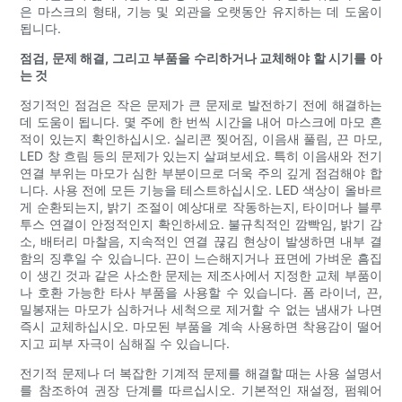
은 마스크의 형태, 기능 및 외관을 오랫동안 유지하는 데 도움이
됩니다.
점검, 문제 해결, 그리고 부품을 수리하거나 교체해야 할 시기를 아
는 것
정기적인 점검은 작은 문제가 큰 문제로 발전하기 전에 해결하는
데 도움이 됩니다. 몇 주에 한 번씩 시간을 내어 마스크에 마모 흔
적이 있는지 확인하십시오. 실리콘 찢어짐, 이음새 풀림, 끈 마모,
LED 창 흐림 등의 문제가 있는지 살펴보세요. 특히 이음새와 전기
연결 부위는 마모가 심한 부분이므로 더욱 주의 깊게 점검해야 합
니다. 사용 전에 모든 기능을 테스트하십시오. LED 색상이 올바르
게 순환되는지, 밝기 조절이 예상대로 작동하는지, 타이머나 블루
투스 연결이 안정적인지 확인하세요. 불규칙적인 깜빡임, 밝기 감
소, 배터리 마찰음, 지속적인 연결 끊김 현상이 발생하면 내부 결
함의 징후일 수 있습니다. 끈이 느슨해지거나 표면에 가벼운 흠집
이 생긴 것과 같은 사소한 문제는 제조사에서 지정한 교체 부품이
나 호환 가능한 타사 부품을 사용할 수 있습니다. 폼 라이너, 끈,
밀봉재는 마모가 심하거나 세척으로 제거할 수 없는 냄새가 나면
즉시 교체하십시오. 마모된 부품을 계속 사용하면 착용감이 떨어
지고 피부 자극이 심해질 수 있습니다.
전기적 문제나 더 복잡한 기계적 문제를 해결할 때는 사용 설명서
를 참조하여 권장 단계를 따르십시오. 기본적인 재설정, 펌웨어