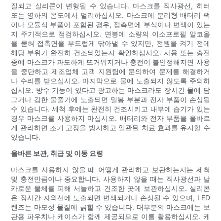
질되고 실리콘이 변형될 수 있습니다. 마스크를 직사광선, 히터
또는 영하의 온도에서 멀리하십시오. 마스크에 분리형 배터리 팩
이나 모듈식 부품이 포함된 경우, 접촉면에 부식이나 변색이 있는
지 주기적으로 점검하십시오. 면봉에 소량의 이소프로필 알코올
을 묻혀 접촉면을 부드럽게 닦아낼 수 있지만, 전원을 켜기 전에
해당 부위가 완전히 건조되었는지 확인하십시오. 사용 또는 충전
중에 마스크가 과도하게 뜨거워지거나 충전이 불안정해지면 사용
을 중단하고 제조업체 고객 지원팀에 문의하여 문제를 해결하거
나 수리를 받으십시오. 마지막으로 물에 노출되지 않도록 주의하
십시오. 방수 기능이 있다고 광고하는 마스크라도 장시간 물에 담
그거나 강한 물줄기에 노출되면 밀봉 부분과 전자 부품이 손상될
수 있습니다. 세척 후에는 완전히 건조시키고 내부에 습기가 있는
경우 마스크를 사용하지 마십시오. 배터리와 전자 부품을 올바르
게 관리하면 조기 고장을 방지하고 일관된 치료 효과를 유지할 수
있습니다.
올바른 보관, 취급 및 이동 요령
마스크를 사용하지 않을 때 어떻게 관리하고 보관하는지는 세척
및 충전만큼이나 중요합니다. 사용하지 않을 때는 직사광선과 날
카로운 물체를 피해 서늘하고 건조한 곳에 보관하십시오. 실리콘
은 장시간 자외선에 노출되면 변색되거나 손상될 수 있으며, LED
렌즈는 마모성 물질에 긁힐 수 있습니다. 대부분의 마스크에는 보
관용 파우치나 케이스가 함께 제공되므로 이를 활용하십시오. 케