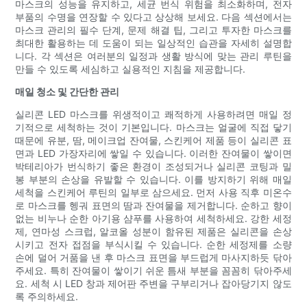
마스크의 성능을 유지하고, 세균 번식 위험을 최소화하며, 전자
부품의 수명을 연장할 수 있다고 상상해 보세요. 다음 섹션에서는
마스크 관리의 필수 단계, 문제 해결 팁, 그리고 투자한 마스크를
최대한 활용하는 데 도움이 되는 일상적인 습관을 자세히 설명합
니다. 각 섹션은 여러분의 일정과 생활 방식에 맞는 관리 루틴을
만들 수 있도록 세심하고 실용적인 지침을 제공합니다.
매일 청소 및 간단한 관리
실리콘 LED 마스크를 위생적이고 쾌적하게 사용하려면 매일 정
기적으로 세척하는 것이 기본입니다. 마스크는 얼굴에 직접 닿기
때문에 유분, 땀, 메이크업 잔여물, 스킨케어 제품 등이 실리콘 표
면과 LED 가장자리에 쌓일 수 있습니다. 이러한 잔여물이 쌓이면
박테리아가 번식하기 좋은 환경이 조성되거나 실리콘 코팅과 밀
봉 부분의 손상을 유발할 수 있습니다. 이를 방지하기 위해 매일
세척을 스킨케어 루틴의 일부로 삼으세요. 먼저 사용 직후 미온수
로 마스크를 헹궈 표면의 땀과 잔여물을 제거합니다. 순하고 향이
없는 비누나 순한 아기용 샴푸를 사용하여 세척하세요. 강한 세정
제, 연마성 스크럽, 알코올 성분이 함유된 제품은 실리콘을 손상
시키고 전자 접점을 부식시킬 수 있습니다. 순한 세정제를 소량
손에 덜어 거품을 낸 후 마스크 표면을 부드럽게 마사지하듯 닦아
주세요. 특히 잔여물이 쌓이기 쉬운 틈새 부분을 꼼꼼히 닦아주세
요. 세척 시 LED 창과 제어판 주변을 구부리거나 잡아당기지 않도
록 주의하세요.