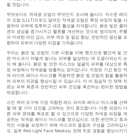
할 것입니다.
무엇보다도 적색광 요법이 무엇인지 조사해 봅시다. 저수준 레이
저 요법 (LLLT)으로도 알려진 적색광 요법은 특정 파장의 빛을 사
용하여 피부에 침투하고 세포 활성을 자극합니다. 붉은 빛은 콜라
겐의 생성을 증가시키고 혈류를 개선하는 것으로 생각되며, 주름
과 미세한 라인 감소, 피부 색조 및 질감 향상, 전반적인 광선을 포
함하여 피부의 다양한 이점을 가져옵니다.
우리는 붉은 빛 요법의 기본 사항을 이해 했으므로 빨간색 빛 안
면 마스크가 어떻게 빛나는 피부를 달성하는 데 도움이되는지 논
의 해 봅시다. 붉은 빛 안면 마스크는 얼굴의 피부를 대상으로 특
정 파장에서 적색광을 방출하는 장치입니다. 지정된 기간 동안 적
색 라이트 페이스 마스크를 착용하면 붉은 빛 요법의 힘을 활용하
여 피부의 외관을 향상시킬 수 있습니다. 이 비 침습적 인 재택 치
료는 피부 회춘과 전반적인 피부 건강을 촉진하는 편리한 방법을
제공합니다.
스킨 케어 요구에 가장 적합한 레드 라이트 페이스 마스크를 선택
할 때 몇 가지 요인을 고려하는 것이 중요합니다. 다른 파장이 다
른 피부 문제를 목표로 할 수 있으므로 다양한 적색광 파장을 제
공하는 적색광 페이스 마스크를 찾으십시오. 또한 편안하고 효과
적인 사용을 보장하기 위해 마스크의 품질과 구성을 고려하십시
오. 일부 Red Light Face Masks는 전체 치료 경험을 향상시키기