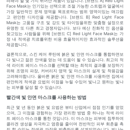
려해야 할 몇 가지 뛰어난 제품이 있습니다. [브랜드 A] Red Light
Face Mask는 인기있는 선택으로 조절 가능한 스트랩과 얼굴에서
가장 일반적인 문제 영역을 목표로하는 범위 영역이있는 매끄럽
고 편안한 디자인을 제공합니다. [브랜드 B] Red Light Face
Mask는 고품질 구조 및 강도 및 타이밍을위한 맞춤형 설정으로
유명한 또 다른 최고 경쟁자입니다. 보다 예산 친화적 인 옵션을
찾고있는 사람들을 위해 [브랜드 C] Red Light Face Mask는 가
정 내 적색광 치료를위한 비용 효율적이지만 효과적인 솔루션을
제공합니다.
결론적으로, 스킨 케어 루틴에 붉은 빛 안면 마스크를 통합하면보
다 빛나고 젊은 안색을 얻는 데 도움이 될 수 있습니다. 최고의 적
색 라이트 페이스 마스크를 선택할 때는 최적의 결과를 보장하기
위해 조명의 파장, 커버리지 영역 및 마스크의 설계 및 착용감을
고려해야합니다. 올바른 붉은 빛 안면 마스크를 사용하면 집에서
편안하게 적색광 요법의 이점을 누릴 수있어 빛나고 원하는 빛나
는 피부를 달성 할 수 있습니다.
빨간색 빛 안면 마스크를 사용하는 방법
최근 몇 년 동안 붉은 빛 요법은 뷰티 산업에서 점점 인기를 얻었
으며, 그 이점을 경험하는 가장 편리한 방법 중 하나는 적색 라이
트 페이스 마스크를 통한 것입니다. 이 마스크는 피부에 침투하여
콜라겐 생성을 자극하고 염증을 줄이며 전반적인 피부 회춘을 촉
진 할 수있는 적색광 파장을 방출하도록 설계되었습니다. 빛나는