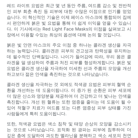
레드 라이트 요법은 최근 몇 년 동안 주름, 여드름 감소 및 전반적
인 피부 회춘 촉진 등 피부에 대한 수많은 이점으로 인기를 얻었
습니다. 이 혁신적인 기술은 이제 페이스 마스크에 통합되어 집에
서 편안하게 붉은 빛 요법을 통해 더 쉽게 이익을 얻을 수 있습니
다. 이 기사에서는 Red Light Face Masks의 이점을 살펴보고 시
장에서 이용할 수있는 최상의 옵션에 대해 논의 할 것입니다.
붉은 빛 안면 마스크의 주요 이점 중 하나는 콜라겐 생산을 자극
하는 능력입니다. 콜라겐은 피부의 견고성과 탄력성을 유지하는
데 필수적인 단백질입니다. 나이가 들어감에 따라, 우리 몸은 콜
라겐을 덜 생성하여 주름과 처진 피부를 형성하게합니다. 붉은 빛
요법은 콜라겐 생산을 자극하여 미세한 선과 주름의 모양을 개선
하고보다 젊은 안색을 촉진하는 것으로 나타났습니다.
콜라겐 생산을 자극하는 것 외에도 적색광 요법은 피부의 혈액 순
환을 개선하는 데 도움이됩니다. 이 증가 된 순환은 피부 세포에
더 많은 산소와 영양분을 제공하여 더 건강하고 더 빛나는 안색을
촉진합니다. 개선 된 혈류는 또한 염증을 줄이는 데 도움이 될 수
있어 적혈구 치료가 여드름 또는 다른 염증성 피부 상태를 가진
사람들에게 특히 도움이됩니다.
또한, 적색광 요법은 색소 침착 및 태양 손상의 모양을 감소시키
는 것으로 나타났습니다. 표적화 된 광파는 피부에 침투하여 더
깊은 층에 도달하여 과도한 멜라닌을 분해하고 색소 세포의 천연