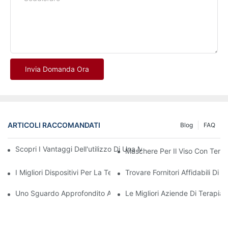
Invia Domanda Ora
ARTICOLI RACCOMANDATI
Blog
FAQ
Scopri I Vantaggi Dell'utilizzo Di Una Maschera Per La Terapia
Maschere Per Il Viso Con Tera
I Migliori Dispositivi Per La Terapia A Luce Rossa E Infrarossi 
Trovare Fornitori Affidabili D
Uno Sguardo Approfondito Ai Benefici Della Terapia Con Luce LE
Le Migliori Aziende Di Terapi