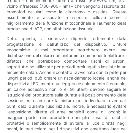
d'onda – comunemente intorno al rosso (630-700 nm) e al
vicino infrarosso (780-900+ nm) – che vengono assorbite dai
cromofori cellulari come la citocromo c ossidasi. Questo
assorbimento è associato a risposte cellulari come il
miglioramento della funzione mitocondriale e l'aumento della
produzione di ATP, non all'ablazione tissutale.
Detto questo, la sicurezza dipende fortemente dalla
progettazione e dall'utilizzo del dispositivo. Cinture
economiche e mal progettate potrebbero avere una
distribuzione del calore non uniforme o componenti elettronici
difettosi che potrebbero comportare rischi di ustioni,
soprattutto se utilizzate per periodi prolungati o lasciate in un
ambiente caldo. Anche il contatto ravvicinato con la pelle per
lunghi periodi può creare un riscaldamento locale, anche nei
dispositivi a LED; mentre un leggero riscaldamento è normale,
un calore eccessivo non lo è. Gli utenti devono seguire le
istruzioni del produttore sulla durata e il posizionamento della
sessione ed esaminare la cintura per individuare eventuali
punti caldi durante l'uso iniziale. Inoltre, è necessario evitare
l'esposizione diretta di aree sensibili come gli occhi; la
maggior parte dei produttori consiglia l'uso di occhiali
protettivi o semplicemente di evitare la luce diretta negli
occhi, in particolare per i dispositivi che emettono luce nel