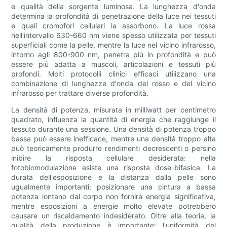
e qualità della sorgente luminosa. La lunghezza d'onda
determina la profondità di penetrazione della luce nei tessuti
e quali cromofori cellulari la assorbono. La luce rossa
nell'intervallo 630-660 nm viene spesso utilizzata per tessuti
superficiali come la pelle, mentre la luce nel vicino infrarosso,
intorno agli 800-900 nm, penetra più in profondità e può
essere più adatta a muscoli, articolazioni e tessuti più
profondi. Molti protocolli clinici efficaci utilizzano una
combinazione di lunghezze d'onda del rosso e del vicino
infrarosso per trattare diverse profondità.
La densità di potenza, misurata in milliwatt per centimetro
quadrato, influenza la quantità di energia che raggiunge il
tessuto durante una sessione. Una densità di potenza troppo
bassa può essere inefficace, mentre una densità troppo alta
può teoricamente produrre rendimenti decrescenti o persino
inibire la risposta cellulare desiderata: nella
fotobiomodulazione esiste una risposta dose-bifasica. La
durata dell'esposizione e la distanza dalla pelle sono
ugualmente importanti: posizionare una cintura a bassa
potenza lontano dal corpo non fornirà energia significativa,
mentre esposizioni a energie molto elevate potrebbero
causare un riscaldamento indesiderato. Oltre alla teoria, la
qualità della produzione è importante: l'uniformità del