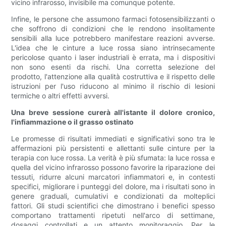
vicino infrarosso, invisibile ma comunque potente.
Infine, le persone che assumono farmaci fotosensibilizzanti o
che soffrono di condizioni che le rendono insolitamente
sensibili alla luce potrebbero manifestare reazioni avverse.
L'idea che le cinture a luce rossa siano intrinsecamente
pericolose quanto i laser industriali è errata, ma i dispositivi
non sono esenti da rischi. Una corretta selezione del
prodotto, l'attenzione alla qualità costruttiva e il rispetto delle
istruzioni per l'uso riducono al minimo il rischio di lesioni
termiche o altri effetti avversi.
Una breve sessione curerà all'istante il dolore cronico,
l'infiammazione o il grasso ostinato
Le promesse di risultati immediati e significativi sono tra le
affermazioni più persistenti e allettanti sulle cinture per la
terapia con luce rossa. La verità è più sfumata: la luce rossa e
quella del vicino infrarosso possono favorire la riparazione dei
tessuti, ridurre alcuni marcatori infiammatori e, in contesti
specifici, migliorare i punteggi del dolore, ma i risultati sono in
genere graduali, cumulativi e condizionati da molteplici
fattori. Gli studi scientifici che dimostrano i benefici spesso
comportano trattamenti ripetuti nell'arco di settimane,
dosaggi controllati e un attento monitoraggio. Per le