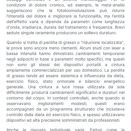
condizioni di dolore cronico, ad esempio, le meta-analisi
suggeriscono che la fotobiomodulazione può ridurre
l'intensità del dolore e migliorare la funzionalità, ma l'entità
dell'effetto varia e dipende da parametri come lunghezza
d'onda, irradianza, durata del trattamento e frequenza. Brevi
sedute singole raramente producono un sollievo duraturo.
Quando si tratta di perdita di grasso o "riduzione localizzata",
le prove sono ancora meno clementi. Alcuni studi con laser a
bassa intensità hanno dimostrato cambiamenti temporanei
negli adipociti in base a parametri molto specifici, ma questi
non sono gli stessi dei dispositivi portatili a cintura
ampiamente commercializzati per uso domestico. La perdita
di grasso tende ad essere sistemica e influenzata da dieta,
esercizio fisico, stato ormonale e bilancio energetico
generale. Una cintura a luce rossa utilizzata da sola
difficilmente produrrà cambiamenti significativi e duraturi nel
contorno del corpo. In contesti controllati, anche quando si
osservavano miglioramenti modesti, questi erano
accompagnati da un programma strutturato che includeva
controllo della dieta ed esercizio fisico, e spesso utilizzavano
dispositivi ad alta precisione somministrati da professionisti.
Anche la risposta individuale varia. Fattori come la