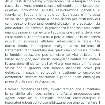
Alcuni testi di marketing suggeriscono che la terapia con luce
rossa sia universalmente sicura e utilizzabile da chiunque per
qualsiasi condizione. Questa rassicurazione generica è
fuorviante. Sebbene le terapie con luce rossa e infrarossa
vicina siano generalmente a basso rischio per molti individui
sani, esistono importanti controindicazioni e precauzioni da
considerare. Ad esempio, la gravidanza è spesso citata come
una situazione in cui evitare l'applicazione diretta della luce
terapeutica sull'addome o sulla pelvi a causa della mancanza
di dati di sicurezza affidabili sull'esposizione fetale. Allo
stesso modo, le neoplasie maligne attive nell'area di
trattamento rappresentano una questione complessa; poiché
la fotobiomodulazione può stimolare l'attività cellulare e il
flusso sanguigno, molti medici consigliano cautela o di evitare
l'esposizione di siti tumorali attivi alla luce rossa o infrarossa
vicina fino a quando non saranno disponibili prove più
definitive. I pazienti sottoposti a trattamento oncologico
dovrebbero sempre consultare il proprio team oncologico
prima di utilizzare tali dispositivi.
I farmaci fotosensibilizzanti, ovvero farmaci che aumentano
la sensibilità alla luce, sollevano un'altra preoccupazione.
Agenti come alcuni antibiotici, retinoidi, chemioterapici e
integratori erboristici fotosensibilizzanti possono aumentare il