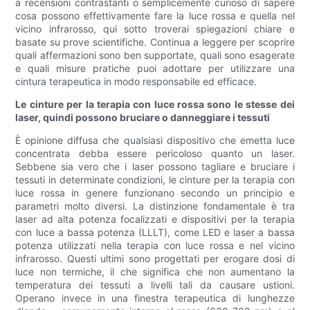
a recensioni contrastanti o semplicemente curioso di sapere
cosa possono effettivamente fare la luce rossa e quella nel
vicino infrarosso, qui sotto troverai spiegazioni chiare e
basate su prove scientifiche. Continua a leggere per scoprire
quali affermazioni sono ben supportate, quali sono esagerate
e quali misure pratiche puoi adottare per utilizzare una
cintura terapeutica in modo responsabile ed efficace.
Le cinture per la terapia con luce rossa sono le stesse dei
laser, quindi possono bruciare o danneggiare i tessuti
È opinione diffusa che qualsiasi dispositivo che emetta luce
concentrata debba essere pericoloso quanto un laser.
Sebbene sia vero che i laser possono tagliare e bruciare i
tessuti in determinate condizioni, le cinture per la terapia con
luce rossa in genere funzionano secondo un principio e
parametri molto diversi. La distinzione fondamentale è tra
laser ad alta potenza focalizzati e dispositivi per la terapia
con luce a bassa potenza (LLLT), come LED e laser a bassa
potenza utilizzati nella terapia con luce rossa e nel vicino
infrarosso. Questi ultimi sono progettati per erogare dosi di
luce non termiche, il che significa che non aumentano la
temperatura dei tessuti a livelli tali da causare ustioni.
Operano invece in una finestra terapeutica di lunghezze