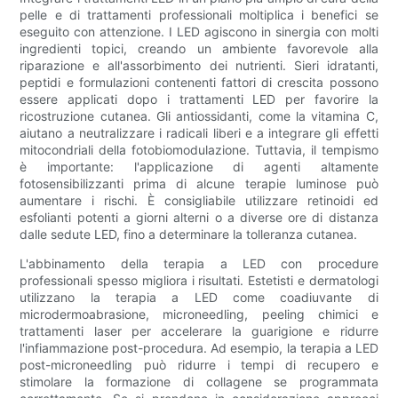
pelle e di trattamenti professionali moltiplica i benefici se
eseguito con attenzione. I LED agiscono in sinergia con molti
ingredienti topici, creando un ambiente favorevole alla
riparazione e all'assorbimento dei nutrienti. Sieri idratanti,
peptidi e formulazioni contenenti fattori di crescita possono
essere applicati dopo i trattamenti LED per favorire la
ricostruzione cutanea. Gli antiossidanti, come la vitamina C,
aiutano a neutralizzare i radicali liberi e a integrare gli effetti
mitocondriali della fotobiomodulazione. Tuttavia, il tempismo
è importante: l'applicazione di agenti altamente
fotosensibilizzanti prima di alcune terapie luminose può
aumentare i rischi. È consigliabile utilizzare retinoidi ed
esfolianti potenti a giorni alterni o a diverse ore di distanza
dalle sedute LED, fino a determinare la tolleranza cutanea.
L'abbinamento della terapia a LED con procedure
professionali spesso migliora i risultati. Estetisti e dermatologi
utilizzano la terapia a LED come coadiuvante di
microdermoabrasione, microneedling, peeling chimici e
trattamenti laser per accelerare la guarigione e ridurre
l'infiammazione post-procedura. Ad esempio, la terapia a LED
post-microneedling può ridurre i tempi di recupero e
stimolare la formazione di collagene se programmata