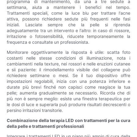
programma di mantenimento, da una a tre sedute a
settimana, aiuta a mantenere i benefici nel tempo.
Trattamenti speciali, come la luce blu per trattare l'acne
attiva, possono richiedere sedute più frequenti nelle fasi
iniziali. Lasciate sempre che la pelle si riprenda
adeguatamente tra un intervento e l'altro: in caso di rossore,
irritazione o fotosensibilità, riducete temporaneamente la
frequenza e consultate un professionista.
Monitorare oggettivamente la risposta è utile: scatta foto
costanti nelle stesse condizioni di illuminazione, nota i
cambiamenti nella texture, nei rossori e nelle eruzioni cutanee
e sii paziente: il rimodellamento visibile del collagene può
richiedere settimane o mesi. Se il tuo dispositivo offre
impostazioni regolabili, inizia con una potenza inferiore e
durate più brevi finché non capisci come reagisce la tua
pelle; aumenta gradualmente se necessario. Ricorda che di
più non è sempre meglio: esiste una finestra terapeutica per
le dosi di luce e superarla può produrre risultati decrescenti o
persino irritazioni transitorie.
Combinazione della terapia LED con trattamenti per la cura
della pelle e trattamenti professionali
Integrare i trattamenti LED in un piano più ampio di cura della