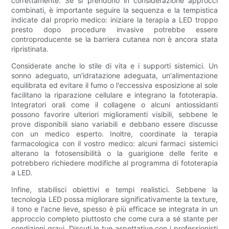
correttamente. Se si prendono in considerazione approcci
combinati, è importante seguire la sequenza e la tempistica
indicate dal proprio medico: iniziare la terapia a LED troppo
presto dopo procedure invasive potrebbe essere
controproducente se la barriera cutanea non è ancora stata
ripristinata.
Considerate anche lo stile di vita e i supporti sistemici. Un
sonno adeguato, un'idratazione adeguata, un'alimentazione
equilibrata ed evitare il fumo o l'eccessiva esposizione al sole
facilitano la riparazione cellulare e integrano la fototerapia.
Integratori orali come il collagene o alcuni antiossidanti
possono favorire ulteriori miglioramenti visibili, sebbene le
prove disponibili siano variabili e debbano essere discusse
con un medico esperto. Inoltre, coordinate la terapia
farmacologica con il vostro medico: alcuni farmaci sistemici
alterano la fotosensibilità o la guarigione delle ferite e
potrebbero richiedere modifiche al programma di fototerapia
a LED.
Infine, stabilisci obiettivi e tempi realistici. Sebbene la
tecnologia LED possa migliorare significativamente la texture,
il tono e l'acne lieve, spesso è più efficace se integrata in un
approccio completo piuttosto che come cura a sé stante per
condizioni gravi. Discuti le tue aspettative con i professionisti