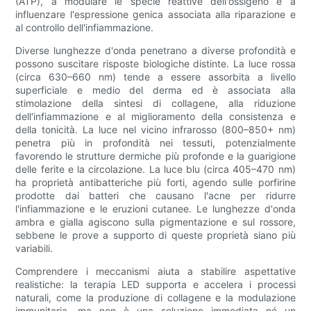
(ATP), a modulare le specie reattive dell'ossigeno e a
influenzare l'espressione genica associata alla riparazione e
al controllo dell'infiammazione.
Diverse lunghezze d'onda penetrano a diverse profondità e
possono suscitare risposte biologiche distinte. La luce rossa
(circa 630–660 nm) tende a essere assorbita a livello
superficiale e medio del derma ed è associata alla
stimolazione della sintesi di collagene, alla riduzione
dell'infiammazione e al miglioramento della consistenza e
della tonicità. La luce nel vicino infrarosso (800–850+ nm)
penetra più in profondità nei tessuti, potenzialmente
favorendo le strutture dermiche più profonde e la guarigione
delle ferite e la circolazione. La luce blu (circa 405–470 nm)
ha proprietà antibatteriche più forti, agendo sulle porfirine
prodotte dai batteri che causano l'acne per ridurre
l'infiammazione e le eruzioni cutanee. Le lunghezze d'onda
ambra e gialla agiscono sulla pigmentazione e sul rossore,
sebbene le prove a supporto di queste proprietà siano più
variabili.
Comprendere i meccanismi aiuta a stabilire aspettative
realistiche: la terapia LED supporta e accelera i processi
naturali, come la produzione di collagene e la modulazione
immunitaria, ma non è una soluzione immediata né un