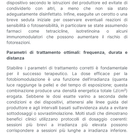
dispositivo secondo le istruzioni del produttore ed evitate di
condividerlo con altri, a meno che non sia stato
adeguatamente disinfettato. Infine, eseguite un cerotto o una
breve seduta iniziale per osservare eventuali reazioni di
sensibilità o fotosensibilità, in particolare se state assumendo
farmaci come tetracicline, isotretinoina o alcuni
immunomodulatori che possono aumentare il rischio di
fotoreazioni.
Parametri di trattamento ottimali: frequenza, durata e
distanza
Stabilire i parametri di trattamento corretti è fondamentale
per il successo terapeutico. La dose efficace per la
fotobiomodulazione è una funzione dell'irradianza (quanta
luce raggiunge la pelle) e del tempo di esposizione; questa
combinazione produce una densità energetica totale (J/cm²)
erogata. Sebbene le dosi esatte varino a seconda delle
condizioni e dei dispositivi, attenersi alle linee guida del
produttore e agli intervalli basati sull'evidenza aiuta a evitare
sottodosaggi o sovrastimolazione. Molti studi che dimostrano
benefici clinici utilizzano protocolli di dosaggio coerenti:
sessioni più brevi a irradianza più elevata possono
corrispondere a sessioni più lunghe a irradianza inferiore.