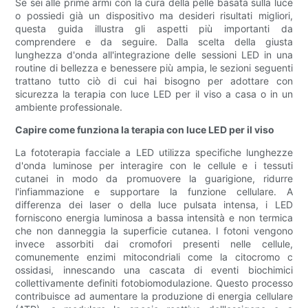
Se sei alle prime armi con la cura della pelle basata sulla luce
o possiedi già un dispositivo ma desideri risultati migliori,
questa guida illustra gli aspetti più importanti da
comprendere e da seguire. Dalla scelta della giusta
lunghezza d'onda all'integrazione delle sessioni LED in una
routine di bellezza e benessere più ampia, le sezioni seguenti
trattano tutto ciò di cui hai bisogno per adottare con
sicurezza la terapia con luce LED per il viso a casa o in un
ambiente professionale.
Capire come funziona la terapia con luce LED per il viso
La fototerapia facciale a LED utilizza specifiche lunghezze
d'onda luminose per interagire con le cellule e i tessuti
cutanei in modo da promuovere la guarigione, ridurre
l'infiammazione e supportare la funzione cellulare. A
differenza dei laser o della luce pulsata intensa, i LED
forniscono energia luminosa a bassa intensità e non termica
che non danneggia la superficie cutanea. I fotoni vengono
invece assorbiti dai cromofori presenti nelle cellule,
comunemente enzimi mitocondriali come la citocromo c
ossidasi, innescando una cascata di eventi biochimici
collettivamente definiti fotobiomodulazione. Questo processo
contribuisce ad aumentare la produzione di energia cellulare