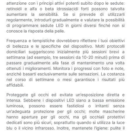
attenzione con i principi attivi potenti subito dopo le sedute:
retinoidi e alfa o beta idrossiacidi forti possono talvolta
aumentare la sensibilità. Se si prevede di utilizzarli
regolarmente, introdurli gradualmente e valutare la possibilità
di programmare sedute LED in giorni diversi finché non si
conosce la risposta della pelle.
Frequenza e tempistiche dovrebbero riflettere i tuoi obiettivi
di bellezza e le specifiche del dispositivo. Molti protocolli
domiciliari suggeriscono inizialmente più sessioni brevi a
settimana (ad esempio, tre sessioni da 10-20 minuti) prima di
passare gradualmente alla fase di mantenimento una volta
ottenuti i miglioramenti. Monitora i progressi con foto e note,
anziché basarti esclusivamente sulle sensazioni. La costanza
nel corso di settimane o mesi garantisce i risultati più
affidabili.
Proteggete gli occhi ed evitate un'esposizione diretta e
intensa. Sebbene i dispositivi LED siano a bassa emissione
luminosa, possono essere fastidiosi o irritanti senza
un'adeguata protezione per gli occhi; molte mascherine
hanno aperture per gli occhi, ma gli occhiali protettivi
dedicati sono più sicuri, soprattutto quando si utilizza la luce
blu o il vicino infrarosso. Inoltre, mantenete l'igiene: pulite il