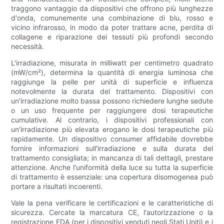
traggono vantaggio da dispositivi che offrono più lunghezze
d'onda, comunemente una combinazione di blu, rosso e
vicino infrarosso, in modo da poter trattare acne, perdita di
collagene e riparazione dei tessuti più profondi secondo
necessità.
L'irradiazione, misurata in milliwatt per centimetro quadrato
(mW/cm²), determina la quantità di energia luminosa che
raggiunge la pelle per unità di superficie e influenza
notevolmente la durata del trattamento. Dispositivi con
un'irradiazione molto bassa possono richiedere lunghe sedute
o un uso frequente per raggiungere dosi terapeutiche
cumulative. Al contrario, i dispositivi professionali con
un'irradiazione più elevata erogano le dosi terapeutiche più
rapidamente. Un dispositivo consumer affidabile dovrebbe
fornire informazioni sull'irradiazione e sulla durata del
trattamento consigliata; in mancanza di tali dettagli, prestare
attenzione. Anche l'uniformità della luce su tutta la superficie
di trattamento è essenziale: una copertura disomogenea può
portare a risultati incoerenti.
Vale la pena verificare le certificazioni e le caratteristiche di
sicurezza. Cercate la marcatura CE, l'autorizzazione o la
registrazione FDA (per i dispositivi venduti negli Stati Uniti) e i