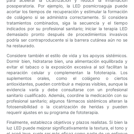
para acelerar la cicatrización y reducir la inflamación
posoperatoria. Por ejemplo, la LED posmicroaguja puede
acortar los tiempos de recuperación y estimular la formación
de colágeno si se administra correctamente. Si considera
tratamientos combinados, siga la secuencia y el tiempo
indicados por su profesional sanitario; iniciar la terapia LED
demasiado pronto después de procedimientos invasivos
podría ser contraproducente si la barrera cutánea aún no se
ha restaurado.
Considere también el estilo de vida y los apoyos sistémicos.
Dormir bien, hidratarse bien, una alimentación equilibrada y
evitar el tabaco o la exposición excesiva al sol facilitan la
reparación celular y complementan la fototerapia. Los
suplementos orales, como el colágeno o ciertos
antioxidantes, pueden contribuir a mejoras visibles, aunque la
evidencia varía y debe consultarse con un profesional
sanitario cualificado. Además, coordine la medicación con su
profesional sanitario; algunos fármacos sistémicos alteran la
fotosensibilidad o la cicatrización de heridas y pueden
requerir ajustes en su programa de fototerapia.
Finalmente, establezca objetivos y plazos realistas. Si bien la
luz LED puede mejorar significativamente la textura, el tono y
el acné leve, suele ser más eficaz como parte de un enfoque