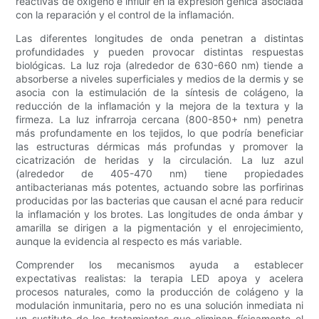
reactivas de oxígeno e influir en la expresión génica asociada
con la reparación y el control de la inflamación.
Las diferentes longitudes de onda penetran a distintas
profundidades y pueden provocar distintas respuestas
biológicas. La luz roja (alrededor de 630-660 nm) tiende a
absorberse a niveles superficiales y medios de la dermis y se
asocia con la estimulación de la síntesis de colágeno, la
reducción de la inflamación y la mejora de la textura y la
firmeza. La luz infrarroja cercana (800-850+ nm) penetra
más profundamente en los tejidos, lo que podría beneficiar
las estructuras dérmicas más profundas y promover la
cicatrización de heridas y la circulación. La luz azul
(alrededor de 405-470 nm) tiene propiedades
antibacterianas más potentes, actuando sobre las porfirinas
producidas por las bacterias que causan el acné para reducir
la inflamación y los brotes. Las longitudes de onda ámbar y
amarilla se dirigen a la pigmentación y el enrojecimiento,
aunque la evidencia al respecto es más variable.
Comprender los mecanismos ayuda a establecer
expectativas realistas: la terapia LED apoya y acelera
procesos naturales, como la producción de colágeno y la
modulación inmunitaria, pero no es una solución inmediata ni
un sustituto de los tratamientos que eliminan físicamente el