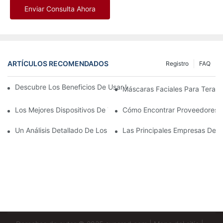
Enviar Consulta Ahora
ARTÍCULOS RECOMENDADOS
Registro
FAQ
Descubre Los Beneficios De Usar Una Máscara De Terapia De L
Máscaras Faciales Para Terapi
Los Mejores Dispositivos De Terapia De Luz Roja E Infrarrojos P
Cómo Encontrar Proveedores C
Un Análisis Detallado De Los Beneficios De La Terapia De Luz L
Las Principales Empresas De T