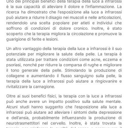
Uno dei principali benefici della terapia della luce a infrarossi
è la sua capacità di alleviare il dolore e l'infiammazione. La
ricerca ha dimostrato che l'esposizione alla luce a infrarossi
può aiutare a ridurre il disagio nei muscoli e nelle articolazioni,
rendendolo una scelta popolare per atleti e individui che
soffrono di condizioni di dolore cronico. Inoltre, è stato
scoperto che la terapia migliora la circolazione e promuove la
guarigione di ferite e lesioni.
Un altro vantaggio della terapia della luce a infrarossi è il suo
potenziale per migliorare la salute della pelle. La terapia è
stata utilizzata per trattare condizioni come acne, eczema e
psoriasi, nonché per ridurre la comparsa di rughe e migliorare
il tono generale della pelle. Stimolando la produzione di
collagene e aumentando il flusso sanguigno sulla pelle, la
terapia della luce a infrarossi può aiutare a ringiovanire e
rivitalizzare la carnagione.
Oltre ai suoi benefici fisici, la terapia con la luce a infrarossi
può anche avere un impatto positivo sulla salute mentale.
Alcuni studi hanno suggerito che l'esposizione alla luce a
infrarossi può aiutare ad alleviare i sintomi della depressione
e dell'ansia, probabilmente influenzando la produzione di
neurotrasmettitori nel cervello. Inoltre, è stata trovata la