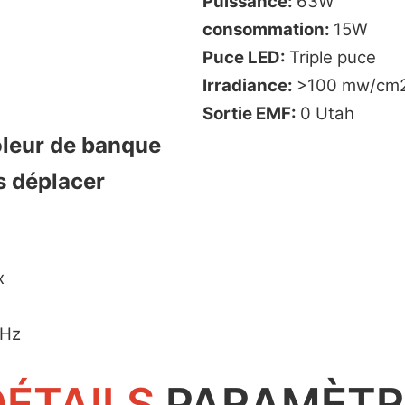
Puissance:
63W
consommation:
15W
Puce LED:
Triple puce
Irradiance:
>100 mw/cm2 
Sortie EMF:
0 Utah
ôleur de banque
s déplacer
x
 Hz
DÉTAILS
PARAMÈTR