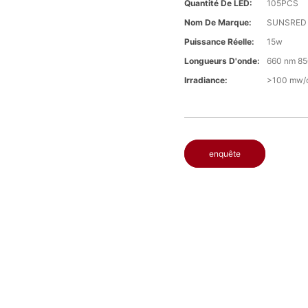
Quantité De LED:
105PCS
Nom De Marque:
SUNSRED
Puissance Réelle:
15w
Longueurs D'onde:
660 nm 8
Irradiance:
>100 mw/c
enquête