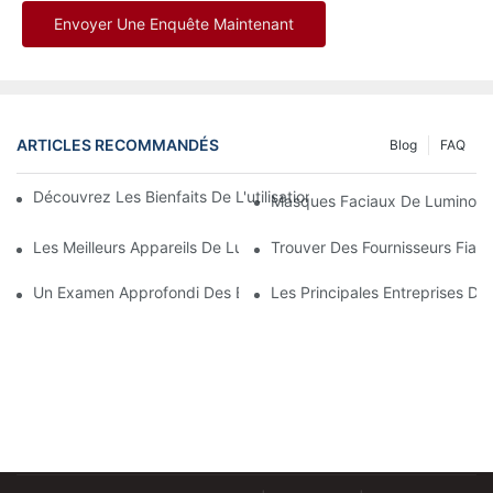
Envoyer Une Enquête Maintenant
ARTICLES RECOMMANDÉS
Blog
FAQ
Découvrez Les Bienfaits De L'utilisation D'un Masque De Lumin
Masques Faciaux De Luminoth
Les Meilleurs Appareils De Luminothérapie Rouge Et Infrarouge
Trouver Des Fournisseurs Fiab
Un Examen Approfondi Des Bienfaits De La Luminothérapie Fac
Les Principales Entreprises De