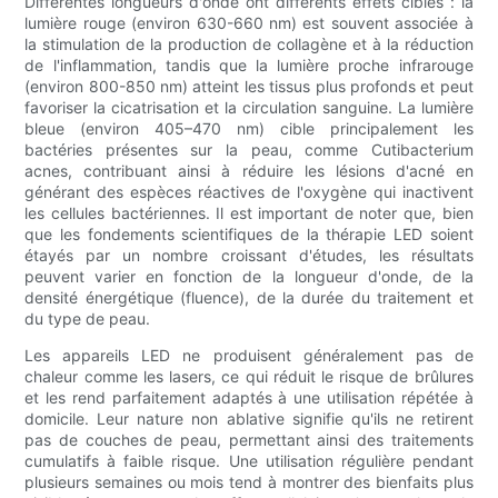
Différentes longueurs d'onde ont différents effets ciblés : la
lumière rouge (environ 630-660 nm) est souvent associée à
la stimulation de la production de collagène et à la réduction
de l'inflammation, tandis que la lumière proche infrarouge
(environ 800-850 nm) atteint les tissus plus profonds et peut
favoriser la cicatrisation et la circulation sanguine. La lumière
bleue (environ 405–470 nm) cible principalement les
bactéries présentes sur la peau, comme Cutibacterium
acnes, contribuant ainsi à réduire les lésions d'acné en
générant des espèces réactives de l'oxygène qui inactivent
les cellules bactériennes. Il est important de noter que, bien
que les fondements scientifiques de la thérapie LED soient
étayés par un nombre croissant d'études, les résultats
peuvent varier en fonction de la longueur d'onde, de la
densité énergétique (fluence), de la durée du traitement et
du type de peau.
Les appareils LED ne produisent généralement pas de
chaleur comme les lasers, ce qui réduit le risque de brûlures
et les rend parfaitement adaptés à une utilisation répétée à
domicile. Leur nature non ablative signifie qu'ils ne retirent
pas de couches de peau, permettant ainsi des traitements
cumulatifs à faible risque. Une utilisation régulière pendant
plusieurs semaines ou mois tend à montrer des bienfaits plus