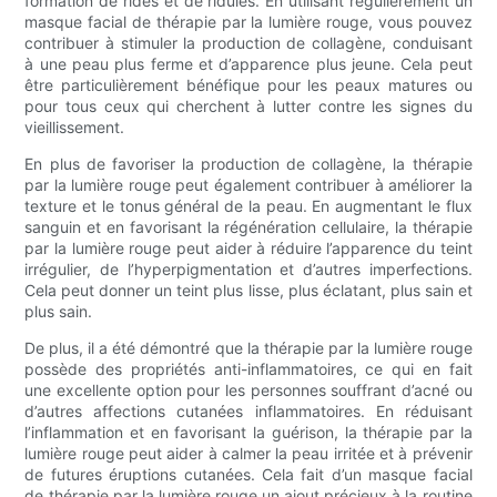
formation de rides et de ridules. En utilisant régulièrement un
masque facial de thérapie par la lumière rouge, vous pouvez
contribuer à stimuler la production de collagène, conduisant
à une peau plus ferme et d’apparence plus jeune. Cela peut
être particulièrement bénéfique pour les peaux matures ou
pour tous ceux qui cherchent à lutter contre les signes du
vieillissement.
En plus de favoriser la production de collagène, la thérapie
par la lumière rouge peut également contribuer à améliorer la
texture et le tonus général de la peau. En augmentant le flux
sanguin et en favorisant la régénération cellulaire, la thérapie
par la lumière rouge peut aider à réduire l’apparence du teint
irrégulier, de l’hyperpigmentation et d’autres imperfections.
Cela peut donner un teint plus lisse, plus éclatant, plus sain et
plus sain.
De plus, il a été démontré que la thérapie par la lumière rouge
possède des propriétés anti-inflammatoires, ce qui en fait
une excellente option pour les personnes souffrant d’acné ou
d’autres affections cutanées inflammatoires. En réduisant
l’inflammation et en favorisant la guérison, la thérapie par la
lumière rouge peut aider à calmer la peau irritée et à prévenir
de futures éruptions cutanées. Cela fait d’un masque facial
de thérapie par la lumière rouge un ajout précieux à la routine