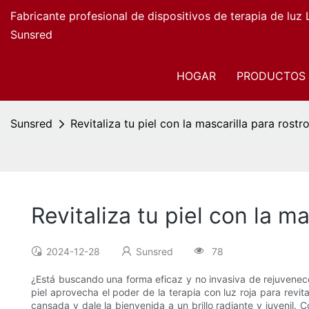
Fabricante profesional de dispositivos de terapia de luz
Sunsred
HOGAR
PRODUCTOS
Sunsred
Revitaliza tu piel con la mascarilla para rostr
Revitaliza tu piel con la m
2024-12-28
Sunsred
78
¿Está buscando una forma eficaz y no invasiva de rejuvenecer
piel aprovecha el poder de la terapia con luz roja para revita
cansada y dale la bienvenida a un brillo radiante y juvenil.