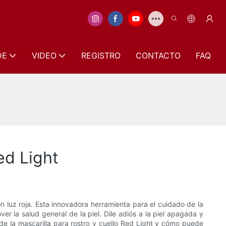
DE
VIDEO
REGISTRO
CONTACTO
FAQ
Red Light
n luz roja. Esta innovadora herramienta para el cuidado de la
ver la salud general de la piel. Dile adiós a la piel apagada y
 de la mascarilla para rostro y cuello Red Light y cómo puede