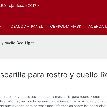
 LED roja desde 2017 -
OEM/ODM PANEL
OEM/ODM MASK
ACERCA 
o y cuello Red Light
ascarilla para rostro y cuello 
 su piel? No busques más que la mascarilla para rostro y cuello co
lizar el cutis, reducir la apariencia de líneas finas y arrugas y promo
 Continúe leyendo para obtener más información sobre los beneficios