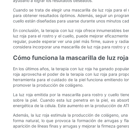
ayudarlo a lograr los resultados deseados.
Cuando se trata de elegir una mascarilla de luz roja para el
para obtener resultados óptimos. Además, seguir un programa
cuello están diseñadas para usarse durante unos minutos cada d
En conclusión, la terapia con luz roja ofrece innumerables bene
luz roja para el rostro y el cuello, puede mejorar eficazmente
regular, puede esperar ver una piel más firme, suave y radian
considera incorporar una mascarilla de luz roja para rostro y c
Cómo funciona la mascarilla de luz roja 
En los últimos años, la terapia con luz roja ha ganado popular
roja aprovecha el poder de la terapia con luz roja para propor
herramienta para el cuidado de la piel funciona emitiendo lon
promover la producción de colágeno.
La luz roja emitida por la mascarilla para rostro y cuello
sobre la piel. Cuando esta luz penetra en la piel, es abso
energética de la célula. Este aumento en la producción de ATP
Además, la luz roja estimula la producción de colágeno, una
forma natural, lo que provoca la formación de arrugas y fla
aparición de líneas finas y arrugas y mejorar la firmeza general