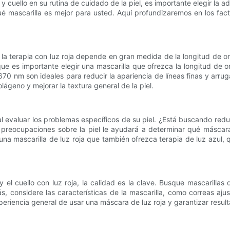
o y cuello en su rutina de cuidado de la piel, es importante elegir la
mascarilla es mejor para usted. Aquí profundizaremos en los factore
 la terapia con luz roja depende en gran medida de la longitud de o
que es importante elegir una mascarilla que ofrezca la longitud de
70 nm son ideales para reducir la apariencia de líneas finas y arru
ágeno y mejorar la textura general de la piel.
al evaluar los problemas específicos de su piel. ¿Está buscando redu
 preocupaciones sobre la piel le ayudará a determinar qué máscar
una mascarilla de luz roja que también ofrezca terapia de luz azul,
o y el cuello con luz roja, la calidad es la clave. Busque mascaril
, considere las características de la mascarilla, como correas aju
periencia general de usar una máscara de luz roja y garantizar resul