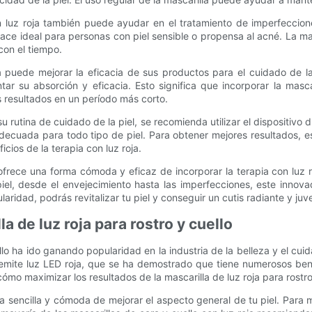
 luz roja también puede ayudar en el tratamiento de imperfeccione
la hace ideal para personas con piel sensible o propensa al acné. La 
con el tiempo.
la puede mejorar la eficacia de sus productos para el cuidado de l
ar su absorción y eficacia. Esto significa que incorporar la masc
s resultados en un período más corto.
 su rutina de cuidado de la piel, se recomienda utilizar el dispositi
s adecuada para todo tipo de piel. Para obtener mejores resultados,
cios de la terapia con luz roja.
a ofrece una forma cómoda y eficaz de incorporar la terapia con luz
, desde el envejecimiento hasta las imperfecciones, este innovado
laridad, podrás revitalizar tu piel y conseguir un cutis radiante y juve
a de luz roja para rostro y cuello
uello ha ido ganando popularidad en la industria de la belleza y el cui
l emite luz LED roja, que se ha demostrado que tiene numerosos bene
mo maximizar los resultados de la mascarilla de luz roja para rostro y
ma sencilla y cómoda de mejorar el aspecto general de tu piel. Para m