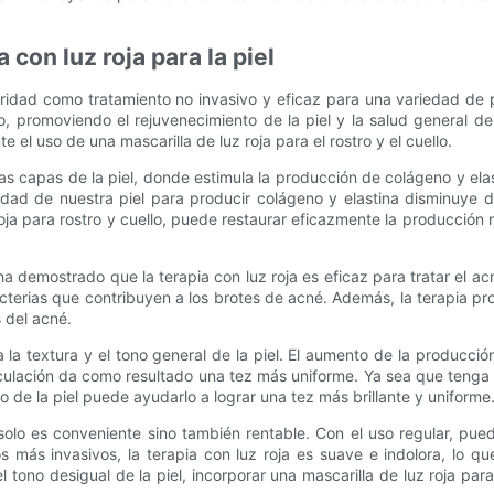
con luz roja para la piel
ridad como tratamiento no invasivo y eficaz para una variedad de pro
o, promoviendo el rejuvenecimiento de la piel y la salud general de
e el uso de una mascarilla de luz roja para el rostro y el cuello.
s capas de la piel, donde estimula la producción de colágeno y elas
dad de nuestra piel para producir colágeno y elastina disminuye de 
z roja para rostro y cuello, puede restaurar eficazmente la producción n
emostrado que la terapia con luz roja es eficaz para tratar el acné 
terias que contribuyen a los brotes de acné. Además, la terapia p
s del acné.
 la textura y el tono general de la piel. El aumento de la producci
culación da como resultado una tez más uniforme. Ya sea que tenga 
do de la piel puede ayudarlo a lograr una tez más brillante y uniforme
 solo es conveniente sino también rentable. Con el uso regular, pue
os más invasivos, la terapia con luz roja es suave e indolora, lo 
tono desigual de la piel, incorporar una mascarilla de luz roja para