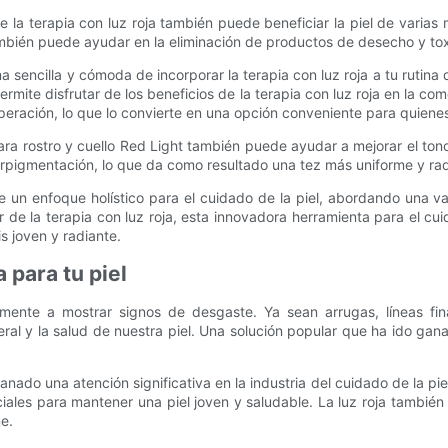
de la terapia con luz roja también puede beneficiar la piel de varias
ambién puede ayudar en la eliminación de productos de desecho y toxi
rma sencilla y cómoda de incorporar la terapia con luz roja a tu rutina
rmite disfrutar de los beneficios de la terapia con luz roja en la c
uperación, lo que lo convierte en una opción conveniente para quie
ra rostro y cuello Red Light también puede ayudar a mejorar el tono 
iperpigmentación, lo que da como resultado una tez más uniforme y ra
ece un enfoque holístico para el cuidado de la piel, abordando una 
r de la terapia con luz roja, esta innovadora herramienta para el c
is joven y radiante.
 para tu piel
mente a mostrar signos de desgaste. Ya sean arrugas, líneas fi
al y la salud de nuestra piel. Una solución popular que ha ido gana
nado una atención significativa en la industria del cuidado de la pie
ales para mantener una piel joven y saludable. La luz roja también a
e.