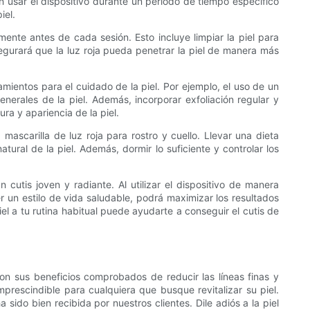
n usar el dispositivo durante un período de tiempo específico
iel.
mente antes de cada sesión. Esto incluye limpiar la piel para
segurará que la luz roja pueda penetrar la piel de manera más
amientos para el cuidado de la piel. Por ejemplo, el uso de un
nerales de la piel. Además, incorporar exfoliación regular y
a y apariencia de la piel.
mascarilla de luz roja para rostro y cuello. Llevar una dieta
ural de la piel. Además, dormir lo suficiente y controlar los
n cutis joven y radiante. Al utilizar el dispositivo de manera
 un estilo de vida saludable, podrá maximizar los resultados
iel a tu rutina habitual puede ayudarte a conseguir el cutis de
 Con sus beneficios comprobados de reducir las líneas finas y
mprescindible para cualquiera que busque revitalizar su piel.
ido bien recibida por nuestros clientes. Dile adiós a la piel