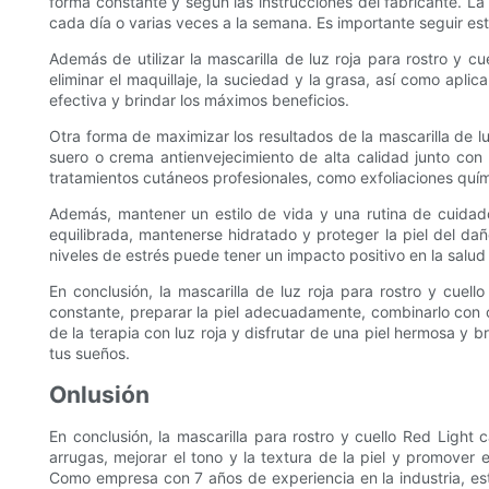
forma constante y según las instrucciones del fabricante. La
cada día o varias veces a la semana. Es importante seguir esta
Además de utilizar la mascarilla de luz roja para rostro y c
eliminar el maquillaje, la suciedad y la grasa, así como apl
efectiva y brindar los máximos beneficios.
Otra forma de maximizar los resultados de la mascarilla de lu
suero o crema antienvejecimiento de alta calidad junto con 
tratamientos cutáneos profesionales, como exfoliaciones quím
Además, mantener un estilo de vida y una rutina de cuidado d
equilibrada, mantenerse hidratado y proteger la piel del dañ
niveles de estrés puede tener un impacto positivo en la salud g
En conclusión, la mascarilla de luz roja para rostro y cuello
constante, preparar la piel adecuadamente, combinarlo con o
de la terapia con luz roja y disfrutar de una piel hermosa y b
tus sueños.
Onlusión
En conclusión, la mascarilla para rostro y cuello Red Light 
arrugas, mejorar el tono y la textura de la piel y promover 
Como empresa con 7 años de experiencia en la industria, esta