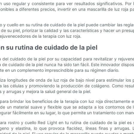
n uso regular y consistente para ver resultados significativos. Po
ibles a diferentes precios, invertir en una mascarilla de luz roja par
ro y cuello en su rutina de cuidado de la piel puede cambiar las reglas
de su piel, priorizar la calidad y las características y hacer un pres
ejuvenecedores de la terapia con luz roja.
en su rutina de cuidado de la piel
 del cuidado de la piel por su capacidad para revitalizar y rejuvenec
tina de cuidado de la piel nunca ha sido tan fácil. Este innovador dispo
erte en un complemento imprescindible para su régimen diario.
iliza longitudes de onda de luz roja de bajo nivel para estimular lo
 a las células y promoviendo la producción de colágeno. Como resul
as y arrugas y mejora la salud general de la piel.
 para brindar los beneficios de la terapia con luz roja directamente
 de un material suave y flexible que se adapta a los contornos de
gurar fácilmente en su lugar, lo que permite un tratamiento con mano
para rostro y cuello Red Light en tu rutina de cuidado de la piel e
no y elastina, lo que provoca flacidez, líneas finas y arrugas. 
dad de la piel. El uso regular de la mascarilla puede ayudar a mante