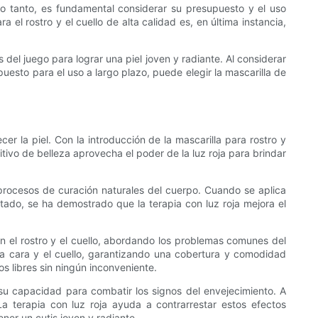
r lo tanto, es fundamental considerar su presupuesto y el uso
a el rostro y el cuello de alta calidad es, en última instancia,
 del juego para lograr una piel joven y radiante. Al considerar
upuesto para el uso a largo plazo, puede elegir la mascarilla de
er la piel. Con la introducción de la mascarilla para rostro y
sitivo de belleza aprovecha el poder de la luz roja para brindar
s procesos de curación naturales del cuerpo. Cuando se aplica
tado, se ha demostrado que la terapia con luz roja mejora el
 en el rostro y el cuello, abordando los problemas comunes del
 la cara y el cuello, garantizando una cobertura y comodidad
s libres sin ningún inconveniente.
s su capacidad para combatir los signos del envejecimiento. A
La terapia con luz roja ayuda a contrarrestar estos efectos
ner un cutis joven y radiante.