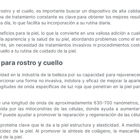
 rostro y el cuello, es importante buscar un dispositivo de alta cal
 de tratamiento constante es clave para obtener los mejores resulta
ía, lo que facilita su incorporación a su rutina diaria.
ficios para la piel, lo que la convierte en una valiosa adición a cualq
 la apariencia y la salud de su piel, abordando problemas como el en
te, sin necesidad de tratamientos invasivos ni procedimientos costos
uello a tu rutina de cuidado de la piel.
para rostro y cuello
idad en la industria de la belleza por su capacidad para rejuvenecer y 
cionar una forma no invasiva, indolora y eficaz de mejorar la aparie
gitudes de onda específicas de luz roja que penetran en la piel para
 tiene una longitud de onda de aproximadamente 630-700 nanómetros,
rbida por las mitocondrias de las células, donde ayuda a aumenta
 puede ayudar a promover la reparación y regeneración de las células
 proteína clave que le da a la piel estructura y elasticidad. A me
cidez de la piel. Al promover la síntesis de colágeno, la mascarill
 de la piel.