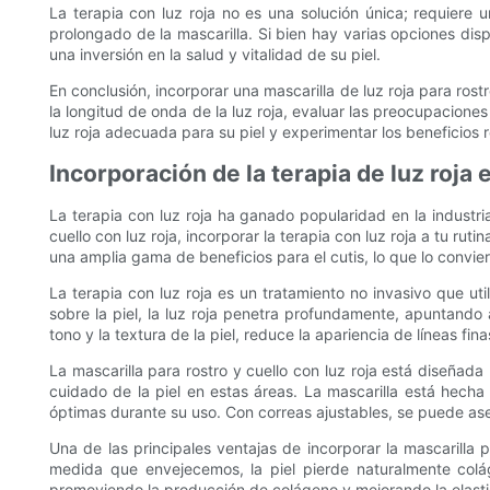
La terapia con luz roja no es una solución única; requiere u
prolongado de la mascarilla. Si bien hay varias opciones dispon
una inversión en la salud y vitalidad de su piel.
En conclusión, incorporar una mascarilla de luz roja para rost
la longitud de onda de la luz roja, evaluar las preocupaciones 
luz roja adecuada para su piel y experimentar los beneficios r
Incorporación de la terapia de luz roja 
La terapia con luz roja ha ganado popularidad en la industria
cuello con luz roja, incorporar la terapia con luz roja a tu ru
una amplia gama de beneficios para el cutis, lo que lo convi
La terapia con luz roja es un tratamiento no invasivo que ut
sobre la piel, la luz roja penetra profundamente, apuntando
tono y la textura de la piel, reduce la apariencia de líneas fin
La mascarilla para rostro y cuello con luz roja está diseñada
cuidado de la piel en estas áreas. La mascarilla está hecha
óptimas durante su uso. Con correas ajustables, se puede ase
Una de las principales ventajas de incorporar la mascarilla 
medida que envejecemos, la piel pierde naturalmente coláge
promoviendo la producción de colágeno y mejorando la elastici