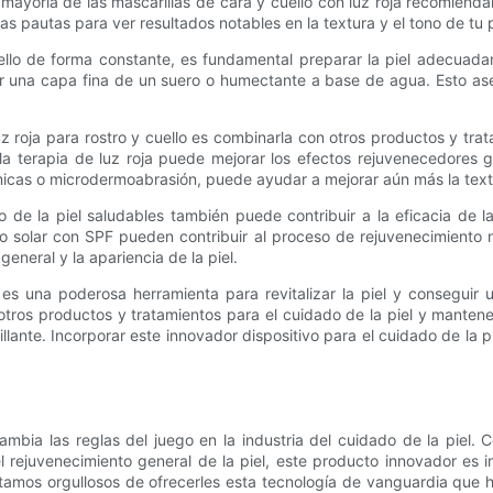
 mayoría de las mascarillas de cara y cuello con luz roja recomienda
s pautas para ver resultados notables en la textura y el tono de tu p
uello de forma constante, es fundamental preparar la piel adecuada
icar una capa fina de un suero o humectante a base de agua. Esto a
z roja para rostro y cuello es combinarla con otros productos y trat
la terapia de luz roja puede mejorar los efectos rejuvenecedores ge
icas o microdermoabrasión, puede ayudar a mejorar aún más la textur
e la piel saludables también puede contribuir a la eficacia de la 
o solar con SPF pueden contribuir al proceso de rejuvenecimiento nat
eneral y la apariencia de la piel.
 es una poderosa herramienta para revitalizar la piel y conseguir u
tros productos y tratamientos para el cuidado de la piel y mantener
rillante. Incorporar este innovador dispositivo para el cuidado de la p
cambia las reglas del juego en la industria del cuidado de la piel.
el rejuvenecimiento general de la piel, este producto innovador es i
mos orgullosos de ofrecerles esta tecnología de vanguardia que ha s