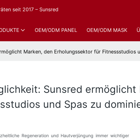
räten seit 2017 – Sunsred
ODUKTE
OEM/ODM PANEL
OEM/ODM MASK
Ü
rmöglicht Marken, den Erholungssektor für Fitnessstudios 
lichkeit: Sunsred ermöglicht
ssstudios und Spas zu domini
zheitliche Regeneration und Hautverjüngung immer wichtiger