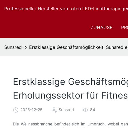
Professioneller Hersteller von roten LED-Lichttherapiege
ZUHAUSE
PR
Sunsred
Erstklassige Geschäftsmöglichkeit: Sunsred e
Erstklassige Geschäftsmög
Erholungssektor für Fitne
2025-12-25
Sunsred
84
Die Wellnessbranche befindet sich im Umbruch, wobei gan