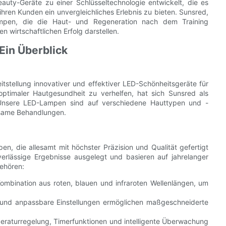
ty-Geräte zu einer Schlüsseltechnologie entwickelt, die es
ren Kunden ein unvergleichliches Erlebnis zu bieten. Sunsred,
Lampen, die die Haut- und Regeneration nach dem Training
n wirtschaftlichen Erfolg darstellen.
in Überblick
tstellung innovativer und effektiver LED-Schönheitsgeräte für
ptimaler Hautgesundheit zu verhelfen, hat sich Sunsred als
. Unsere LED-Lampen sind auf verschiedene Hauttypen und -
ksame Behandlungen.
n, die allesamt mit höchster Präzision und Qualität gefertigt
erlässige Ergebnisse ausgelegt und basieren auf jahrelanger
ehören:
mbination aus roten, blauen und infraroten Wellenlängen, um
n und anpassbare Einstellungen ermöglichen maßgeschneiderte
eraturregelung, Timerfunktionen und intelligente Überwachung