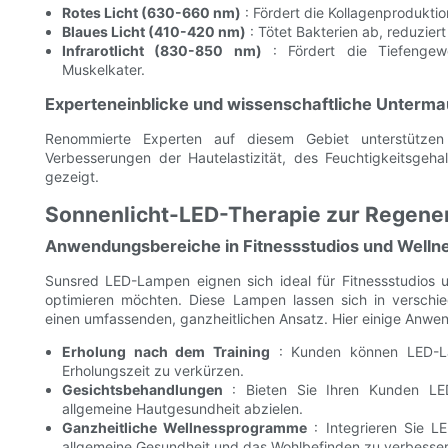
Rotes Licht (630-660 nm)
: Fördert die Kollagenproduktion
Blaues Licht (410-420 nm)
: Tötet Bakterien ab, reduzie
Infrarotlicht (830-850 nm)
: Fördert die Tiefengewe
Muskelkater.
Experteneinblicke und wissenschaftliche Unterm
Renommierte Experten auf diesem Gebiet unterstützen
Verbesserungen der Hautelastizität, des Feuchtigkeitsge
gezeigt.
Sonnenlicht-LED-Therapie zur Regener
Anwendungsbereiche in Fitnessstudios und Welln
Sunsred LED-Lampen eignen sich ideal für Fitnessstudios 
optimieren möchten. Diese Lampen lassen sich in verschie
einen umfassenden, ganzheitlichen Ansatz. Hier einige Anw
Erholung nach dem Training
: Kunden können LED-La
Erholungszeit zu verkürzen.
Gesichtsbehandlungen
: Bieten Sie Ihren Kunden LED
allgemeine Hautgesundheit abzielen.
Ganzheitliche Wellnessprogramme
: Integrieren Sie 
allgemeine Gesundheit und das Wohlbefinden zu verbesser