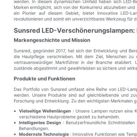
werden. In diesem dynamischen Umfeld haben sich LED-Beau
Marken ermöglicht, sich von der Konkurrenz abzuheben und ih
ein Pionier auf diesem Gebiet, bietet innovative LED-
revolutionieren und somit ein unverzichtbares Werkzeug für de
Sunsred LED-Verschönerungslampen: E
Markengeschichte und Mission
Sunsred, gegründet 2017, hat sich der Entwicklung und Berei
die Hautpflege verschrieben. Mit dem Ziel, Menschen zu o
vertrauenswürdiger Marktführer in der Branche etabliert
zustände abgestimmt und gewährleisten so sichere und wir
Produkte und Funktionen
Das Portfolio von Sunsred umfasst eine Reihe von LED-Lampe
werden. Unsere Produkte sind auf gleichbleibende und zuv
Forschung und Entwicklung. Zu den wichtigsten Merkmalen g
Vielseitige Wellenlängen
: Unsere Lampen nutzen eine Ko
verschiedene Hautprobleme gezielt zu behandeln.
Intelligentes Design
: Benutzerfreundliche Schnittstelle
Behandlungen.
Modernste Technologie
: Innovative Funktionen wie Temp