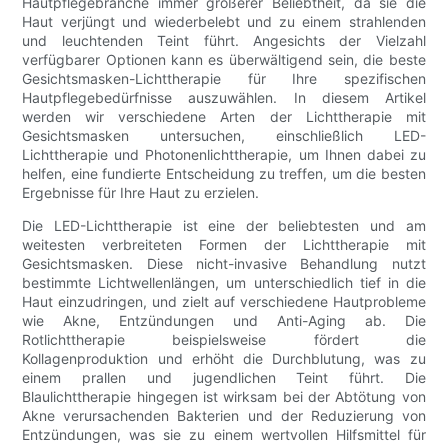
Hautpflegebranche immer größerer Beliebtheit, da sie die
Haut verjüngt und wiederbelebt und zu einem strahlenden
und leuchtenden Teint führt. Angesichts der Vielzahl
verfügbarer Optionen kann es überwältigend sein, die beste
Gesichtsmasken-Lichttherapie für Ihre spezifischen
Hautpflegebedürfnisse auszuwählen. In diesem Artikel
werden wir verschiedene Arten der Lichttherapie mit
Gesichtsmasken untersuchen, einschließlich LED-
Lichttherapie und Photonenlichttherapie, um Ihnen dabei zu
helfen, eine fundierte Entscheidung zu treffen, um die besten
Ergebnisse für Ihre Haut zu erzielen.
Die LED-Lichttherapie ist eine der beliebtesten und am
weitesten verbreiteten Formen der Lichttherapie mit
Gesichtsmasken. Diese nicht-invasive Behandlung nutzt
bestimmte Lichtwellenlängen, um unterschiedlich tief in die
Haut einzudringen, und zielt auf verschiedene Hautprobleme
wie Akne, Entzündungen und Anti-Aging ab. Die
Rotlichttherapie beispielsweise fördert die
Kollagenproduktion und erhöht die Durchblutung, was zu
einem prallen und jugendlichen Teint führt. Die
Blaulichttherapie hingegen ist wirksam bei der Abtötung von
Akne verursachenden Bakterien und der Reduzierung von
Entzündungen, was sie zu einem wertvollen Hilfsmittel für