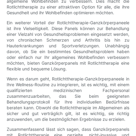
allgemeine Wohlbefinden zu verbessern. Dies macht die
Rotlichttherapie zu einer attraktiven Option für alle, die ihre
Gesundheit und ihr Wohlbefinden optimieren möchten.
Ein weiterer Vorteil der Rotlichttherapie-Ganzkörperpaneele
ist ihre Vielseitigkeit. Diese Panels können zur Behandlung
einer Vielzahl von Gesundheitsproblemen eingesetzt werden,
von chronischen Schmerzen und Arthritis bis hin zu
Hauterkrankungen und Sportverletzungen. Unabhängig
davon, ob Sie ein bestimmtes Gesundheitsproblem haben
oder einfach nur Ihr allgemeines Wohlbefinden verbessern
möchten, bieten Ganzkörperpanels mit Rotlichttherapie eine
flexible und bequeme Lösung.
Wenn es darum geht, Rotlichttherapie-Ganzkörperpaneele in
Ihre Wellness-Routine zu integrieren, ist es wichtig, mit einem
qualifizierten medizinischen Fachpersonal
zusammenzuarbeiten, das Sie beim geeigneten
Behandlungsprotokoll für Ihre individuellen Bedürfnisse
beraten kann. Obwohl die Rotlichttherapie im Allgemeinen als
sicher und gut verträglich gilt, ist es wichtig, sie richtig
anzuwenden, um die bestmöglichen Ergebnisse zu erzielen.
Zusammenfassend lässt sich sagen, dass Ganzkörperpanels
mit Rotlichttherapie eine gezielte, nicht-invasive und