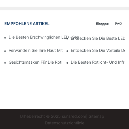
EMPFOHLENE ARTIKEL
Bloggen
FAQ
Die Besten Erschwinglichen LED -Gesichtsmasken Für Hautpfle
Entdecken Sie Die Beste LED-
Verwandeln Sie Ihre Haut Mit Der Besten LED-Gesichtsmaske F
Entdecken Sie Die Vorteile De
Gesichtsmasken Für Die Rotlichttherapie: Ein Umfassender Über
Die Besten Rotlicht- Und Infr
Urheberrecht © 2025
sunsred.com
|
Sitemap
|
Datenschutzrichtlinie