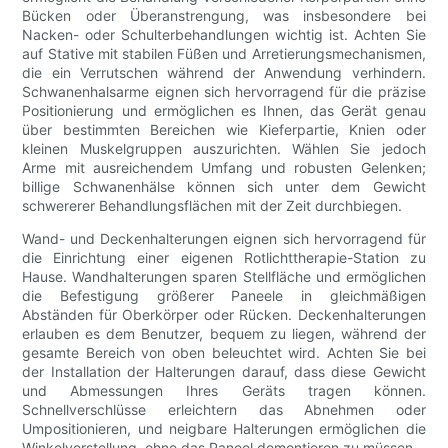
Bücken oder Überanstrengung, was insbesondere bei
Nacken- oder Schulterbehandlungen wichtig ist. Achten Sie
auf Stative mit stabilen Füßen und Arretierungsmechanismen,
die ein Verrutschen während der Anwendung verhindern.
Schwanenhalsarme eignen sich hervorragend für die präzise
Positionierung und ermöglichen es Ihnen, das Gerät genau
über bestimmten Bereichen wie Kieferpartie, Knien oder
kleinen Muskelgruppen auszurichten. Wählen Sie jedoch
Arme mit ausreichendem Umfang und robusten Gelenken;
billige Schwanenhälse können sich unter dem Gewicht
schwererer Behandlungsflächen mit der Zeit durchbiegen.
Wand- und Deckenhalterungen eignen sich hervorragend für
die Einrichtung einer eigenen Rotlichttherapie-Station zu
Hause. Wandhalterungen sparen Stellfläche und ermöglichen
die Befestigung größerer Paneele in gleichmäßigen
Abständen für Oberkörper oder Rücken. Deckenhalterungen
erlauben es dem Benutzer, bequem zu liegen, während der
gesamte Bereich von oben beleuchtet wird. Achten Sie bei
der Installation der Halterungen darauf, dass diese Gewicht
und Abmessungen Ihres Geräts tragen können.
Schnellverschlüsse erleichtern das Abnehmen oder
Umpositionieren, und neigbare Halterungen ermöglichen die
Winkelverstellung, ohne das Paneel demontieren zu müssen.