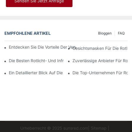
Senden Sie Jetzt Anfrage
EMPFOHLENE ARTIKEL
Bloggen
FAQ
Entdecken Sie Die Vorteile Der Verwendung Einer Rotlichtthera
Gesichtsmasken Für Die Rotlic
Die Besten Rotlicht- Und Infrarottherapiegeräte Für Eine Umfa
Zuverlässige Anbieter Für Rotl
Ein Detaillierter Blick Auf Die Vorteile Der LED-Gesichtslichtthera
Die Top-Unternehmen Für Rotli
Urheberrecht © 2025
sunsred.com
|
Sitemap
|