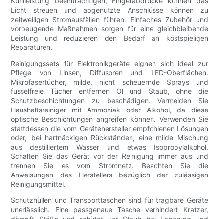
Kühlleistung beeinträchtigen, Fingerabdrücke können das
Licht streuen und abgenutzte Anschlüsse können zu
zeitweiligen Stromausfällen führen. Einfaches Zubehör und
vorbeugende Maßnahmen sorgen für eine gleichbleibende
Leistung und reduzieren den Bedarf an kostspieligen
Reparaturen.
Reinigungssets für Elektronikgeräte eignen sich ideal zur
Pflege von Linsen, Diffusoren und LED-Oberflächen.
Mikrofasertücher, milde, nicht scheuernde Sprays und
fusselfreie Tücher entfernen Öl und Staub, ohne die
Schutzbeschichtungen zu beschädigen. Vermeiden Sie
Haushaltsreiniger mit Ammoniak oder Alkohol, da diese
optische Beschichtungen angreifen können. Verwenden Sie
stattdessen die vom Gerätehersteller empfohlenen Lösungen
oder, bei hartnäckigen Rückständen, eine milde Mischung
aus destilliertem Wasser und etwas Isopropylalkohol.
Schalten Sie das Gerät vor der Reinigung immer aus und
trennen Sie es vom Stromnetz. Beachten Sie die
Anweisungen des Herstellers bezüglich der zulässigen
Reinigungsmittel.
Schutzhüllen und Transporttaschen sind für tragbare Geräte
unerlässlich. Eine passgenaue Tasche verhindert Kratzer,
dämpft Stöße und schützt vor Staub bei Lagerung und