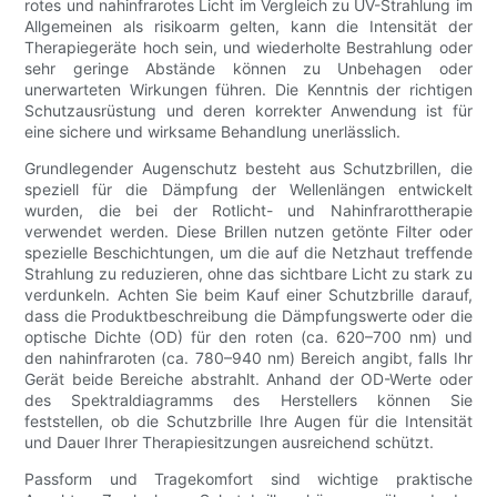
rotes und nahinfrarotes Licht im Vergleich zu UV-Strahlung im
Allgemeinen als risikoarm gelten, kann die Intensität der
Therapiegeräte hoch sein, und wiederholte Bestrahlung oder
sehr geringe Abstände können zu Unbehagen oder
unerwarteten Wirkungen führen. Die Kenntnis der richtigen
Schutzausrüstung und deren korrekter Anwendung ist für
eine sichere und wirksame Behandlung unerlässlich.
Grundlegender Augenschutz besteht aus Schutzbrillen, die
speziell für die Dämpfung der Wellenlängen entwickelt
wurden, die bei der Rotlicht- und Nahinfrarottherapie
verwendet werden. Diese Brillen nutzen getönte Filter oder
spezielle Beschichtungen, um die auf die Netzhaut treffende
Strahlung zu reduzieren, ohne das sichtbare Licht zu stark zu
verdunkeln. Achten Sie beim Kauf einer Schutzbrille darauf,
dass die Produktbeschreibung die Dämpfungswerte oder die
optische Dichte (OD) für den roten (ca. 620–700 nm) und
den nahinfraroten (ca. 780–940 nm) Bereich angibt, falls Ihr
Gerät beide Bereiche abstrahlt. Anhand der OD-Werte oder
des Spektraldiagramms des Herstellers können Sie
feststellen, ob die Schutzbrille Ihre Augen für die Intensität
und Dauer Ihrer Therapiesitzungen ausreichend schützt.
Passform und Tragekomfort sind wichtige praktische