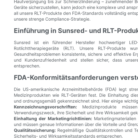
Hautverjüngung bis zur Schmerzlinderung – zunehmender Beli
Geräte sicherzustellen, kann jedoch eine komplexe und anspru
all unsere RLT-Produkte den FDA-Standards vollständig entsprec
unsere strenge Compliance-Strategie.
Einführung in Sunsred- und RLT-Produ
Sunsred ist ein führender Hersteller hochwertiger LED-
Rotlichttherapiegeräte (RLT). Unsere RLT-Produkte w
Gesundheitsproblemen konsistente, sichere und effektive Erg
und Kundenzufriedenheit und stellen sicher, dass unser
entsprechen.
FDA-Konformitätsanforderungen vers
Die US-amerikanische Arzneimittelbehörde (FDA) legt str
Medizinprodukten wie RLT-Geräten fest. Die Einhaltung dies
und ordnungsgemäß gekennzeichnet sind. Hier einige wichti
Kennzeichnungsvorschriften:
Medizinprodukte müssen
Verwendungszweck, ihre Sicherheit und ihre Wirksamkeit gek
Einhaltung der Marketingrichtlinien:
Marketingmaterialien
und müssen genaue Informationen über die Vorteile und Grenz
Qualitätssicherung:
Regelmäßige Qualitätskontrollen und Tes
Sicherheits- und Wirksamkeitsstandards entsprechen.