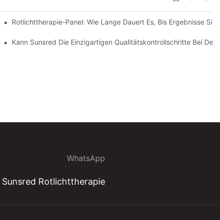
)
Rotlichttherapie-Panel: Wie Lange Dauert Es, Bis Ergebnisse Sic
erückgaben Und Umtausch?
) Für LED-Lichttherapiepaneele Erläutern?
Kann Sunsred Die Einzigartigen Qualitätskontrollschritte Bei D
WhatsApp
Sunsred Rotlichttherapie