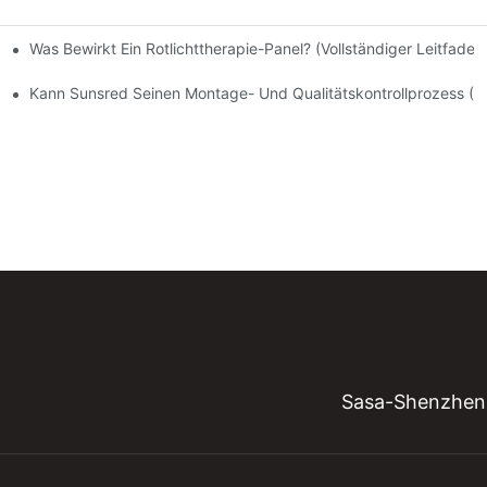
Was Bewirkt Ein Rotlichttherapie-Panel? (Vollständiger Leitfaden
unsred In Den Letzten 12 Monaten? Wie Handhabt Sunsred Garanti
Kann Sunsred Seinen Montage- Und Qualitätskontrollprozess (QC
Sasa-Shenzhen 