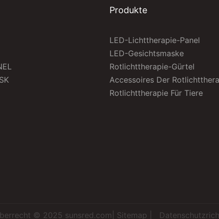
Produkte
LED-Lichttherapie-Panel
LED-Gesichtsmaske
NEL
Rotlichttherapie-Gürtel
SK
Accessoires Der Rotlichtther
Rotlichttherapie Für Tiere
berrecht © 2025
sunsred.com
|
Sitemap
|
Datenschutzricht