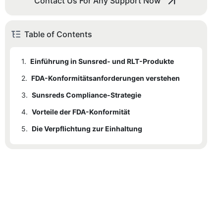
Contact Us For Any Support Now
Table of Contents
1.
Einführung in Sunsred- und RLT-Produkte
2.
FDA-Konformitätsanforderungen verstehen
3.
Sunsreds Compliance-Strategie
4.
3.1
Vorteile der FDA-Konformität
Qualitätssicherung und Prüfung
5.
3.2
Die Verpflichtung zur Einhaltung
Einhaltung der Kennzeichnungsstandards
3.3
Marketing-Compliance