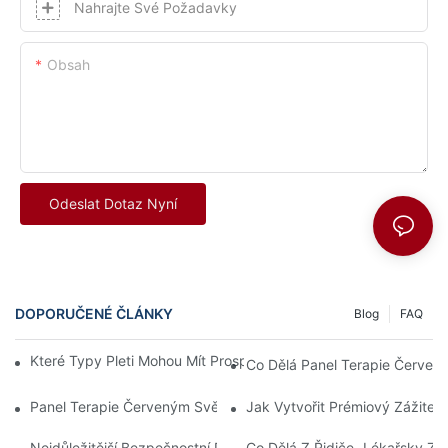
Nahrajte Své Požadavky
Obsah
Odeslat Dotaz Nyní
DOPORUČENÉ ČLÁNKY
Blog
FAQ
Které Typy Pleti Mohou Mít Prospěch Z Terapie Červeným Svět
Co Dělá Panel Terapie Červen
Panel Terapie Červeným Světlem: Jak Dlouho Trvá, Než Se Proj
Jak Vytvořit Prémiový Zážitek
Nejdůležitější Bezpečnostní Detail: Jak Společnost Sunsred Zaj
Co Dělá Z Řidiče „lékařsky Způ