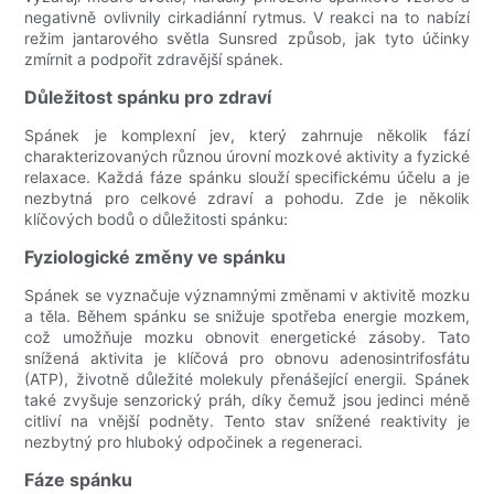
negativně ovlivnily cirkadiánní rytmus. V reakci na to nabízí
režim jantarového světla Sunsred způsob, jak tyto účinky
zmírnit a podpořit zdravější spánek.
Důležitost spánku pro zdraví
Spánek je komplexní jev, který zahrnuje několik fází
charakterizovaných různou úrovní mozkové aktivity a fyzické
relaxace. Každá fáze spánku slouží specifickému účelu a je
nezbytná pro celkové zdraví a pohodu. Zde je několik
klíčových bodů o důležitosti spánku:
Fyziologické změny ve spánku
Spánek se vyznačuje významnými změnami v aktivitě mozku
a těla. Během spánku se snižuje spotřeba energie mozkem,
což umožňuje mozku obnovit energetické zásoby. Tato
snížená aktivita je klíčová pro obnovu adenosintrifosfátu
(ATP), životně důležité molekuly přenášející energii. Spánek
také zvyšuje senzorický práh, díky čemuž jsou jedinci méně
citliví na vnější podněty. Tento stav snížené reaktivity je
nezbytný pro hluboký odpočinek a regeneraci.
Fáze spánku