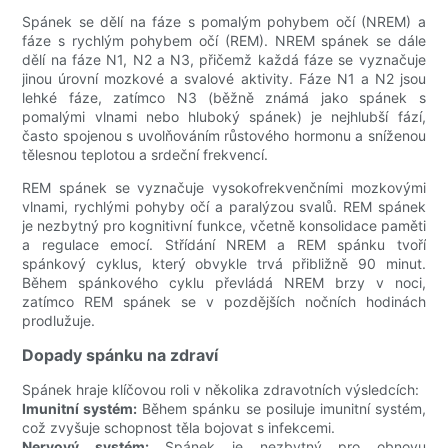
Spánek se dělí na fáze s pomalým pohybem očí (NREM) a
fáze s rychlým pohybem očí (REM). NREM spánek se dále
dělí na fáze N1, N2 a N3, přičemž každá fáze se vyznačuje
jinou úrovní mozkové a svalové aktivity. Fáze N1 a N2 jsou
lehké fáze, zatímco N3 (běžně známá jako spánek s
pomalými vlnami nebo hluboký spánek) je nejhlubší fází,
často spojenou s uvolňováním růstového hormonu a sníženou
tělesnou teplotou a srdeční frekvencí.
REM spánek se vyznačuje vysokofrekvenčními mozkovými
vlnami, rychlými pohyby očí a paralýzou svalů. REM spánek
je nezbytný pro kognitivní funkce, včetně konsolidace paměti
a regulace emocí. Střídání NREM a REM spánku tvoří
spánkový cyklus, který obvykle trvá přibližně 90 minut.
Během spánkového cyklu převládá NREM brzy v noci,
zatímco REM spánek se v pozdějších nočních hodinách
prodlužuje.
Dopady spánku na zdraví
Spánek hraje klíčovou roli v několika zdravotních výsledcích:
Imunitní systém:
Během spánku se posiluje imunitní systém,
což zvyšuje schopnost těla bojovat s infekcemi.
Nervový systém:
Spánek je nezbytný pro obnovu