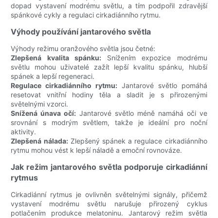
dopad vystavení modrému světlu, a tím podpořil zdravější
spánkové cykly a regulaci cirkadiánního rytmu.
Výhody používání jantarového světla
Výhody režimu oranžového světla jsou četné:
Zlepšená kvalita spánku:
Snížením expozice modrému
světlu mohou uživatelé zažít lepší kvalitu spánku, hlubší
spánek a lepší regeneraci.
Regulace cirkadiánního rytmu:
Jantarové světlo pomáhá
resetovat vnitřní hodiny těla a sladit je s přirozenými
světelnými vzorci.
Snížená únava očí:
Jantarové světlo méně namáhá oči ve
srovnání s modrým světlem, takže je ideální pro noční
aktivity.
Zlepšená nálada:
Zlepšený spánek a regulace cirkadiánního
rytmu mohou vést k lepší náladě a emoční rovnováze.
Jak režim jantarového světla podporuje cirkadiánní
rytmus
Cirkadiánní rytmus je ovlivněn světelnými signály, přičemž
vystavení modrému světlu narušuje přirozený cyklus
potlačením produkce melatoninu. Jantarový režim světla