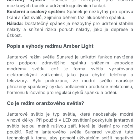
mozkových buněk a udržení kognitivních funkcí.
Kosterní a svalový systém:
Spánek je nezbytný pro opravu
tkání a růst svalů, zejména během fází hlubokého spánku.
Nálada:
Dostatečný spánek je nezbytný pro udržení stabilní
nálady a snížení rizika poruch nálady, jako je deprese a
úzkost.
Popis a výhody režimu Amber Light
Jantarový režim světla Sunsred je unikátní funkce navržená
pro podporu zdravějšího spánku snížením expozice
modrému světlu, což je forma světla vyzařovaná
elektronickými zařízeními, jako jsou chytré telefony a
televizory. Bylo prokázáno, že modré světlo narušuje
přirozený spánkový cyklus potlačením produkce melatoninu,
hormonu klíčového pro regulaci cyklů spánku a bdění.
Co je režim oranžového světla?
Jantarové světlo je typ světla, které neobsahuje modré
vlnové délky. Při použití v LED osvětlení poskytuje jantarové
světlo teplou, méně rušivou záři, která je ideální pro noční
použití. Režim jantarového světla Sunsred využívá tuto
technologii k tomu, aby pomohl uživatelům snížit negativní