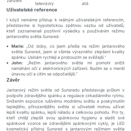
zařízení
televizory
atd.
Uživatelské reference
I když nemáme přístup k reálným uživatelským referencím,
představme si hypotetickou zpětnou vazbu od uživatelů,
kteří zaznamenali pozitivní výsledky s používáním režimu
jantarového světla Sunsred:
Marie:
„Od doby, co jsem přešla na režim jantarového
světla Sunsred, jsem si všimla výrazného zlepšení kvality
spánku. Usínám rychleji a probouzím se svěžejší.“
John:
„Režim jantarového světla mi pomohl snížit
namáhání očí z elektronických zařízení. Budím se s menší
únavou očí a cítím se odpočatější.“
Závěr
Jantarový režim světla od Sunsredu představuje průlom v
podpoře zdravějšího spánku a regulace cirkadiánního rytmu.
Snížením expozice rušivému modrému světlu a poskytnutím
teplejšího, přirozenějšího světla si uživatelé mohou užívat
lepší kvalitu spánku, lepší náladu a celkovou pohodu. Pro ty,
kteří chtějí zlepšit svou spánkovou hygienu a sladit své
spánkové vzorce se zdravějšími spánkovými cykly, je LED
kosmetický přístroj Sunsred s jantarovým režimem světla