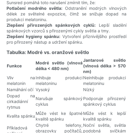
Sunsred pomáhá toto narušení zmírnit tím, že:
Potlačení modrého světla:
Odstranění modrých vlnových
délek ze světelné expozice, čímž se snižuje dopad na
produkci melatoninu.
Zlepšení přirozených spánkových cyklů:
Lepší sladění
spánkových vzorců s přirozenými cykly světla a tmy.
Zlepšení hygieny spánku:
Vytvoření příznivějšího prostředí
pro přirozený nástup a udržení spánku.
Tabulka: Modré vs. oranžové světlo
Jantarové světlo
Modré světlo (vlnová
Funkce
(vlnová délka > 570
délka < 480 nm)
nm)
Vliv na
Inhibuje produkci
Neinhibuje produkci
melatonin
melatoninu
melatoninu
Namáhání očí
Vysoký
Nízký
Dopad na
Narušuje spánkový
Podporuje přirozený
cirkadiánní
cyklus
spánkový cyklus
rytmus
Může vést ke špatné
Může vést k lepší
Kvalita spánku
kvalitě spánku
kvalitě spánku
Chytré telefony,
Noční světla, světla
Příkladová
obrazovky počítačů,
podobná svíčkám