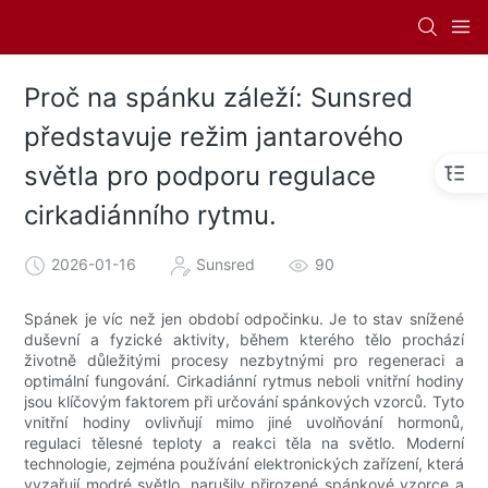
Proč na spánku záleží: Sunsred
představuje režim jantarového
světla pro podporu regulace
cirkadiánního rytmu.
2026-01-16
Sunsred
90
Spánek je víc než jen období odpočinku. Je to stav snížené
duševní a fyzické aktivity, během kterého tělo prochází
životně důležitými procesy nezbytnými pro regeneraci a
optimální fungování. Cirkadiánní rytmus neboli vnitřní hodiny
jsou klíčovým faktorem při určování spánkových vzorců. Tyto
vnitřní hodiny ovlivňují mimo jiné uvolňování hormonů,
regulaci tělesné teploty a reakci těla na světlo. Moderní
technologie, zejména používání elektronických zařízení, která
vyzařují modré světlo, narušily přirozené spánkové vzorce a