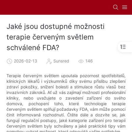
Jaké jsou dostupné možnosti
terapie červeným světlem
schválené FDA?
2026-02-13
Sunsred
146
Terapie červeným světlem upoutala pozornost spotřebitelů,
klinických lékařů i výzkumníků díky svému příslibu zlepšení
zdraví pokožky, snížení bolesti a stimulace růstu vlasů bez
invazivních zákroků. Ať už vás zajímají možnosti profesionální
kliniky, nebo uvažujete o zavedení zařízení do svého
domova, pochopení toho, které technologie terapie
červeným světlem splňují požadavky FDA, vám může pomoci
činit informovaná rozhodnutí. Čtěte dále a dozvíte se, jak
fungují regulační postupy, jaké kategorie zařízení pro terapii
červeným světlem byly schváleny a jaké praktické tipy vám
pomohou vybrat možnost, která odpovídá vašim potřebám.