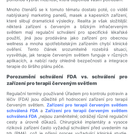
Mnoho čtenářů se k tomuto tématu dostalo poté, co viděli
nablýskaný marketing panelů, masek a kapesních zařízení,
které slibují dramatické výsledky. Realita je však složitější:
některá zařízení s červeným a blízkým infračerveným
světlem mají regulační schválení pro specifické lékařské
použití, jiná jsou prodávána jako zařízení pro obecnou
wellness a mnoha spotřebitelským zařízením chybí klinické
ověření. Tento článek srozumitelně rozebírá situaci,
vysvětluje, jak terapie červeným světlem funguje v různých
aplikacích, a nabízí rady ohledně bezpečnosti a integrace
terapie do širšího plánu péče.
Porozumění schválení FDA vs. schválení pro
zařízení pro terapii červeným světlem
Regulační termíny používané Úřadem pro kontrolu potravin a
léčiv (FDA) jsou důležité při hodnocení zařízení pro terapii
červeným světlem.
Zařízení pro terapii červeným světlem
schválená FDA
a
Zařízení pro terapii červeným světlem
schválená FDA
„nejsou zaměnitelné; odrážejí různé regulační
cesty a úrovně důkazů. Chirurgické implantáty a vysoce
riziková zařízení často vyžadují schválení před uvedením na
trh (PMA), což je přísný proces vyžadující klinické studie,