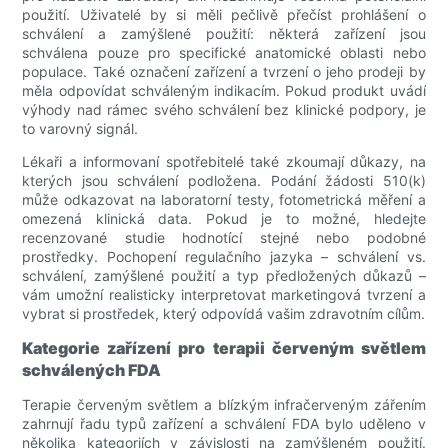
použití. Uživatelé by si měli pečlivě přečíst prohlášení o
schválení a zamýšlené použití: některá zařízení jsou
schválena pouze pro specifické anatomické oblasti nebo
populace. Také označení zařízení a tvrzení o jeho prodeji by
měla odpovídat schváleným indikacím. Pokud produkt uvádí
výhody nad rámec svého schválení bez klinické podpory, je
to varovný signál.
Lékaři a informovaní spotřebitelé také zkoumají důkazy, na
kterých jsou schválení podložena. Podání žádosti 510(k)
může odkazovat na laboratorní testy, fotometrická měření a
omezená klinická data. Pokud je to možné, hledejte
recenzované studie hodnotící stejné nebo podobné
prostředky. Pochopení regulačního jazyka – schválení vs.
schválení, zamýšlené použití a typ předložených důkazů –
vám umožní realisticky interpretovat marketingová tvrzení a
vybrat si prostředek, který odpovídá vašim zdravotním cílům.
Kategorie zařízení pro terapii červeným světlem
schválených FDA
Terapie červeným světlem a blízkým infračerveným zářením
zahrnují řadu typů zařízení a schválení FDA bylo uděleno v
několika kategoriích v závislosti na zamýšleném použití.