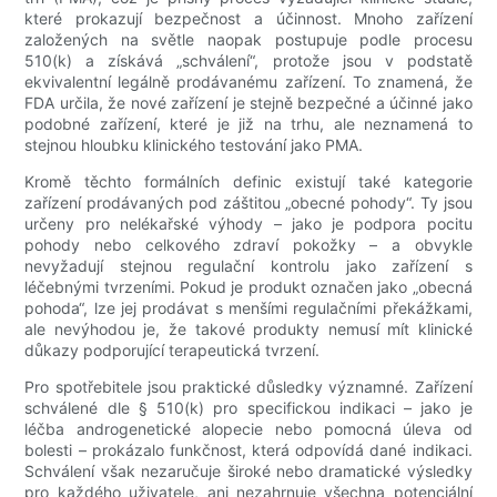
které prokazují bezpečnost a účinnost. Mnoho zařízení
založených na světle naopak postupuje podle procesu
510(k) a získává „schválení“, protože jsou v podstatě
ekvivalentní legálně prodávanému zařízení. To znamená, že
FDA určila, že nové zařízení je stejně bezpečné a účinné jako
podobné zařízení, které je již na trhu, ale neznamená to
stejnou hloubku klinického testování jako PMA.
Kromě těchto formálních definic existují také kategorie
zařízení prodávaných pod záštitou „obecné pohody“. Ty jsou
určeny pro nelékařské výhody – jako je podpora pocitu
pohody nebo celkového zdraví pokožky – a obvykle
nevyžadují stejnou regulační kontrolu jako zařízení s
léčebnými tvrzeními. Pokud je produkt označen jako „obecná
pohoda“, lze jej prodávat s menšími regulačními překážkami,
ale nevýhodou je, že takové produkty nemusí mít klinické
důkazy podporující terapeutická tvrzení.
Pro spotřebitele jsou praktické důsledky významné. Zařízení
schválené dle § 510(k) pro specifickou indikaci – jako je
léčba androgenetické alopecie nebo pomocná úleva od
bolesti – prokázalo funkčnost, která odpovídá dané indikaci.
Schválení však nezaručuje široké nebo dramatické výsledky
pro každého uživatele, ani nezahrnuje všechna potenciální