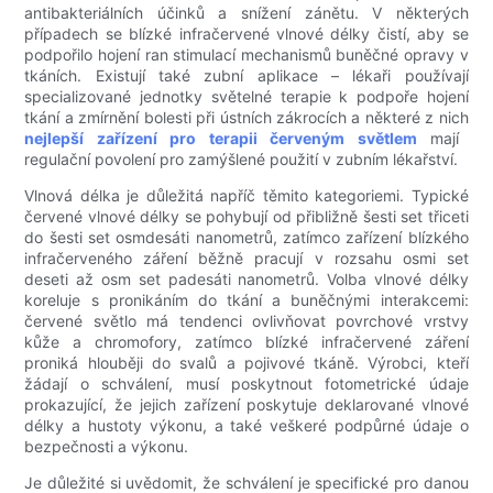
antibakteriálních účinků a snížení zánětu. V některých
případech se blízké infračervené vlnové délky čistí, aby se
podpořilo hojení ran stimulací mechanismů buněčné opravy v
tkáních. Existují také zubní aplikace – lékaři používají
specializované jednotky světelné terapie k podpoře hojení
tkání a zmírnění bolesti při ústních zákrocích a některé z nich
nejlepší zařízení pro terapii červeným světlem
mají
regulační povolení pro zamýšlené použití v zubním lékařství.
Vlnová délka je důležitá napříč těmito kategoriemi. Typické
červené vlnové délky se pohybují od přibližně šesti set třiceti
do šesti set osmdesáti nanometrů, zatímco zařízení blízkého
infračerveného záření běžně pracují v rozsahu osmi set
deseti až osm set padesáti nanometrů. Volba vlnové délky
koreluje s pronikáním do tkání a buněčnými interakcemi:
červené světlo má tendenci ovlivňovat povrchové vrstvy
kůže a chromofory, zatímco blízké infračervené záření
proniká hlouběji do svalů a pojivové tkáně. Výrobci, kteří
žádají o schválení, musí poskytnout fotometrické údaje
prokazující, že jejich zařízení poskytuje deklarované vlnové
délky a hustoty výkonu, a také veškeré podpůrné údaje o
bezpečnosti a výkonu.
Je důležité si uvědomit, že schválení je specifické pro danou