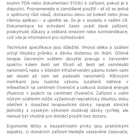
souhrn FDA nebo dokumentaci 510(k) k zařízení, pokud je k
dispozici. Poznamenejte si zamýšlené použití – ať už se jedná
o opětovný růst vlasů, dočasnou úlevu od bolesti nebo jinou
cílenou aplikaci – a ujistěte se, že je v souladu s vašimi cíli.
Dokumentace ke schválení často uvádí dané zařízení,
poskytnuté důkazy a veškerá omezení nebo kontraindikace,
což vše je informativní pro rozhodování.
Technické specifikace jsou důležité. Vlnová délka a ozáření
určují hloubku průniku a dávku dodanou do tkání. Účinná
terapie červeným světlem obvykle pracuje v červeném
spektru kolem šesti set třiceti až šesti set osmdesáti
nanometrů nebo v blízkém infračerveném pásmu kolem osmi
set deseti až osm set padesáti nanometrů. Klíčovými
metrikami jsou hustota výkonu (ozáření) měřená v
miliwattech na centimetr čtvereční a celková dodaná energie
(fluence) v joulech na centimetr čtvereční. Zařízení s velmi
nízkým ozářením může vyžadovat neprakticky dlouhou dobu
ošetření k dosažení terapeutické dávky; naopak klinické
jednotky s vysokým výkonem dodávají dávky rychleji, ale
nemusí být vhodné pro domácí použití bez dozoru.
Ergonomie léčby a bezpečnostní prvky jsou praktickými
aspekty. U domácích zařízení hledejte vestavěné časovače,