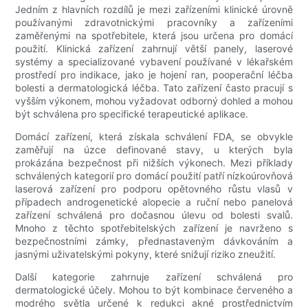
Jedním z hlavních rozdílů je mezi zařízeními klinické úrovně
používanými zdravotnickými pracovníky a zařízeními
zaměřenými na spotřebitele, která jsou určena pro domácí
použití. Klinická zařízení zahrnují větší panely, laserové
systémy a specializované vybavení používané v lékařském
prostředí pro indikace, jako je hojení ran, pooperační léčba
bolesti a dermatologická léčba. Tato zařízení často pracují s
vyšším výkonem, mohou vyžadovat odborný dohled a mohou
být schválena pro specifické terapeutické aplikace.
Domácí zařízení, která získala schválení FDA, se obvykle
zaměřují na úzce definované stavy, u kterých byla
prokázána bezpečnost při nižších výkonech. Mezi příklady
schválených kategorií pro domácí použití patří nízkoúrovňová
laserová zařízení pro podporu opětovného růstu vlasů v
případech androgenetické alopecie a ruční nebo panelová
zařízení schválená pro dočasnou úlevu od bolesti svalů.
Mnoho z těchto spotřebitelských zařízení je navrženo s
bezpečnostními zámky, přednastaveným dávkováním a
jasnými uživatelskými pokyny, které snižují riziko zneužití.
Další kategorie zahrnuje zařízení schválená pro
dermatologické účely. Mohou to být kombinace červeného a
modrého světla určené k redukci akné prostřednictvím