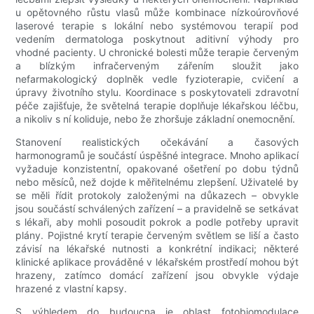
u opětovného růstu vlasů může kombinace nízkoúrovňové
laserové terapie s lokální nebo systémovou terapií pod
vedením dermatologa poskytnout aditivní výhody pro
vhodné pacienty. U chronické bolesti může terapie červeným
a blízkým infračerveným zářením sloužit jako
nefarmakologický doplněk vedle fyzioterapie, cvičení a
úpravy životního stylu. Koordinace s poskytovateli zdravotní
péče zajišťuje, že světelná terapie doplňuje lékařskou léčbu,
a nikoliv s ní koliduje, nebo že zhoršuje základní onemocnění.
Stanovení realistických očekávání a časových
harmonogramů je součástí úspěšné integrace. Mnoho aplikací
vyžaduje konzistentní, opakované ošetření po dobu týdnů
nebo měsíců, než dojde k měřitelnému zlepšení. Uživatelé by
se měli řídit protokoly založenými na důkazech – obvykle
jsou součástí schválených zařízení – a pravidelně se setkávat
s lékaři, aby mohli posoudit pokrok a podle potřeby upravit
plány. Pojistné krytí terapie červeným světlem se liší a často
závisí na lékařské nutnosti a konkrétní indikaci; některé
klinické aplikace prováděné v lékařském prostředí mohou být
hrazeny, zatímco domácí zařízení jsou obvykle výdaje
hrazené z vlastní kapsy.
S výhledem do budoucna je oblast fotobiomodulace