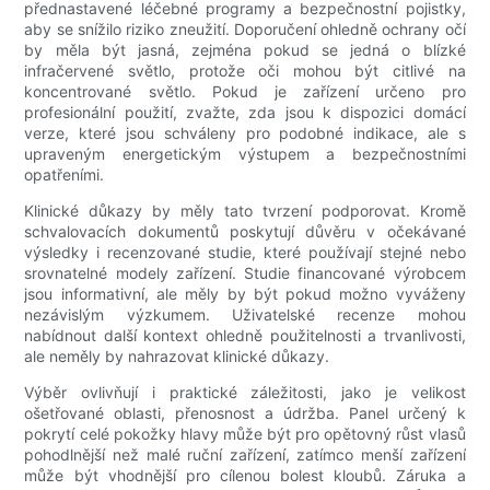
přednastavené léčebné programy a bezpečnostní pojistky,
aby se snížilo riziko zneužití. Doporučení ohledně ochrany očí
by měla být jasná, zejména pokud se jedná o blízké
infračervené světlo, protože oči mohou být citlivé na
koncentrované světlo. Pokud je zařízení určeno pro
profesionální použití, zvažte, zda jsou k dispozici domácí
verze, které jsou schváleny pro podobné indikace, ale s
upraveným energetickým výstupem a bezpečnostními
opatřeními.
Klinické důkazy by měly tato tvrzení podporovat. Kromě
schvalovacích dokumentů poskytují důvěru v očekávané
výsledky i recenzované studie, které používají stejné nebo
srovnatelné modely zařízení. Studie financované výrobcem
jsou informativní, ale měly by být pokud možno vyváženy
nezávislým výzkumem. Uživatelské recenze mohou
nabídnout další kontext ohledně použitelnosti a trvanlivosti,
ale neměly by nahrazovat klinické důkazy.
Výběr ovlivňují i ​​praktické záležitosti, jako je velikost
ošetřované oblasti, přenosnost a údržba. Panel určený k
pokrytí celé pokožky hlavy může být pro opětovný růst vlasů
pohodlnější než malé ruční zařízení, zatímco menší zařízení
může být vhodnější pro cílenou bolest kloubů. Záruka a