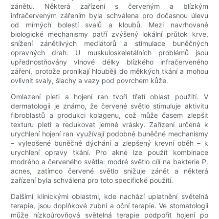
zánětu. Některá zařízení s červeným a blízkým
infračerveným zářením byla schválena pro dočasnou úlevu
od mírných bolestí svalů a kloubů. Mezi navrhované
biologické mechanismy patří zvýšený lokální průtok krve,
snížení zánětlivých mediátorů a stimulace buněčných
opravných drah. U muskuloskeletálních problémů jsou
upřednostňovány vlnové délky blízkého infračerveného
záření, protože pronikají hlouběji do měkkých tkání a mohou
ovlivnit svaly, šlachy a vazy pod povrchem kůže.
Omlazení pleti a hojení ran tvoří třetí oblast použití. V
dermatologii je známo, že červené světlo stimuluje aktivitu
fibroblastů a produkci kolagenu, což může časem zlepšit
texturu pleti a redukovat jemné vrásky. Zařízení určená k
urychlení hojení ran využívají podobné buněčné mechanismy
– vylepšené buněčné dýchání a zlepšený krevní oběh – k
urychlení opravy tkání. Pro akné lze použít kombinace
modrého a červeného světla: modré světlo cílí na bakterie P.
acnes, zatímco červené světlo snižuje zánět a některá
zařízení byla schválena pro toto specifické použití.
Dalšími klinickými oblastmi, kde nachází uplatnění světelná
terapie, jsou doplňkové zubní a oční terapie. Ve stomatologii
může nízkoúrovňová světelná terapie podpořit hojení po