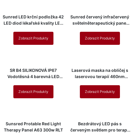
Sunred LED krční podložka 42
Sunred červený infračervený
LED diod lékařské kvality LED
světelněterapeutický panel
maska ​​na krk
660nm 850nm 2000w do
posilovny
Zobrazit Produkty
Zobrazit Produkty
SR B4 SILIKONOVÁ IP67
Laserová maska ​​na obličej s
Vodotěsná 4 barevná LED
laserovou terapií 460nm
obličejová maska
660nm 850nm 1064nm M1
Zobrazit Produkty
Zobrazit Produkty
Sunsred Protable Red Light
Bezdrátový LED pás s
Therapy Panel A63 300w RLT
červeným světlem pro terapii