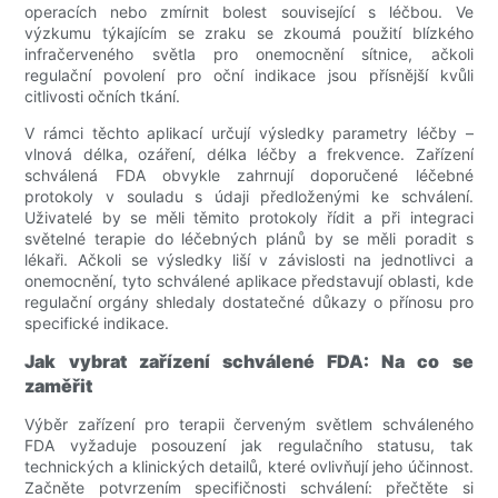
operacích nebo zmírnit bolest související s léčbou. Ve
výzkumu týkajícím se zraku se zkoumá použití blízkého
infračerveného světla pro onemocnění sítnice, ačkoli
regulační povolení pro oční indikace jsou přísnější kvůli
citlivosti očních tkání.
V rámci těchto aplikací určují výsledky parametry léčby –
vlnová délka, ozáření, délka léčby a frekvence. Zařízení
schválená FDA obvykle zahrnují doporučené léčebné
protokoly v souladu s údaji předloženými ke schválení.
Uživatelé by se měli těmito protokoly řídit a při integraci
světelné terapie do léčebných plánů by se měli poradit s
lékaři. Ačkoli se výsledky liší v závislosti na jednotlivci a
onemocnění, tyto schválené aplikace představují oblasti, kde
regulační orgány shledaly dostatečné důkazy o přínosu pro
specifické indikace.
Jak vybrat zařízení schválené FDA: Na co se
zaměřit
Výběr zařízení pro terapii červeným světlem schváleného
FDA vyžaduje posouzení jak regulačního statusu, tak
technických a klinických detailů, které ovlivňují jeho účinnost.
Začněte potvrzením specifičnosti schválení: přečtěte si