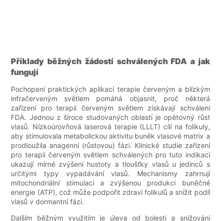
Příklady běžných žádostí schválených FDA a jak
fungují
Pochopení praktických aplikací terapie červeným a blízkým
infračerveným světlem pomáhá objasnit, proč některá
zařízení pro terapii červeným světlem získávají schválení
FDA. Jednou z široce studovaných oblastí je opětovný růst
vlasů. Nízkoúrovňová laserová terapie (LLLT) cílí na folikuly,
aby stimulovala metabolickou aktivitu buněk vlasové matrix a
prodloužila anagenní (růstovou) fázi. Klinické studie zařízení
pro terapii červeným světlem schválených pro tuto indikaci
ukazují mírné zvýšení hustoty a tloušťky vlasů u jedinců s
určitými typy vypadávání vlasů. Mechanismy zahrnují
mitochondriální stimulaci a zvýšenou produkci buněčné
energie (ATP), což může podpořit zdraví folikulů a snížit podíl
vlasů v dormantní fázi.
Dalším běžným využitím je úleva od bolesti a snižování