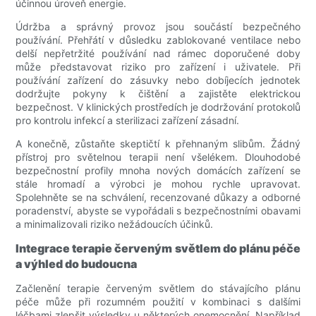
účinnou úroveň energie.
Údržba a správný provoz jsou součástí bezpečného
používání. Přehřátí v důsledku zablokované ventilace nebo
delší nepřetržité používání nad rámec doporučené doby
může představovat riziko pro zařízení i uživatele. Při
používání zařízení do zásuvky nebo dobíjecích jednotek
dodržujte pokyny k čištění a zajistěte elektrickou
bezpečnost. V klinických prostředích je dodržování protokolů
pro kontrolu infekcí a sterilizaci zařízení zásadní.
A konečně, zůstaňte skeptičtí k přehnaným slibům. Žádný
přístroj pro světelnou terapii není všelékem. Dlouhodobé
bezpečnostní profily mnoha nových domácích zařízení se
stále hromadí a výrobci je mohou rychle upravovat.
Spolehněte se na schválení, recenzované důkazy a odborné
poradenství, abyste se vypořádali s bezpečnostními obavami
a minimalizovali riziko nežádoucích účinků.
Integrace terapie červeným světlem do plánu péče
a výhled do budoucna
Začlenění terapie červeným světlem do stávajícího plánu
péče může při rozumném použití v kombinaci s dalšími
léčbami zlepšit výsledky u některých onemocnění. Například