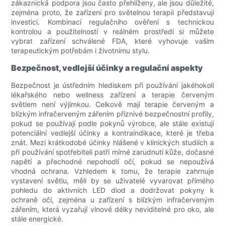
zákaznická podpora jsou často přehlíženy, ale jsou důležité,
zejména proto, že zařízení pro světelnou terapii představují
investici. Kombinací regulačního ověření s technickou
kontrolou a použitelností v reálném prostředí si můžete
vybrat zařízení schválené FDA, které vyhovuje vašim
terapeutickým potřebám i životnímu stylu.
Bezpečnost, vedlejší účinky a regulační aspekty
Bezpečnost je ústředním hlediskem při používání jakéhokoli
lékařského nebo wellness zařízení a terapie červeným
světlem není výjimkou. Celkově mají terapie červeným a
blízkým infračerveným zářením příznivé bezpečnostní profily,
pokud se používají podle pokynů výrobce, ale stále existují
potenciální vedlejší účinky a kontraindikace, které je třeba
znát. Mezi krátkodobé účinky hlášené v klinických studiích a
při používání spotřebiteli patří mírné zarudnutí kůže, dočasné
napětí a přechodné nepohodlí očí, pokud se nepoužívá
vhodná ochrana. Vzhledem k tomu, že terapie zahrnuje
vystavení světlu, měli by se uživatelé vyvarovat přímého
pohledu do aktivních LED diod a dodržovat pokyny k
ochraně očí, zejména u zařízení s blízkým infračerveným
zářením, která vyzařují vlnové délky neviditelné pro oko, ale
stále energické.