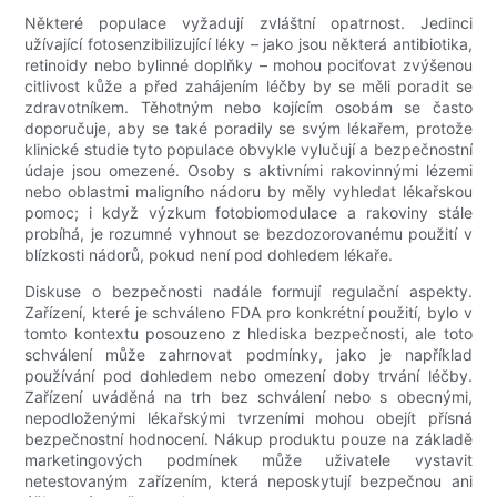
Některé populace vyžadují zvláštní opatrnost. Jedinci
užívající fotosenzibilizující léky – jako jsou některá antibiotika,
retinoidy nebo bylinné doplňky – mohou pociťovat zvýšenou
citlivost kůže a před zahájením léčby by se měli poradit se
zdravotníkem. Těhotným nebo kojícím osobám se často
doporučuje, aby se také poradily se svým lékařem, protože
klinické studie tyto populace obvykle vylučují a bezpečnostní
údaje jsou omezené. Osoby s aktivními rakovinnými lézemi
nebo oblastmi maligního nádoru by měly vyhledat lékařskou
pomoc; i když výzkum fotobiomodulace a rakoviny stále
probíhá, je rozumné vyhnout se bezdozorovanému použití v
blízkosti nádorů, pokud není pod dohledem lékaře.
Diskuse o bezpečnosti nadále formují regulační aspekty.
Zařízení, které je schváleno FDA pro konkrétní použití, bylo v
tomto kontextu posouzeno z hlediska bezpečnosti, ale toto
schválení může zahrnovat podmínky, jako je například
používání pod dohledem nebo omezení doby trvání léčby.
Zařízení uváděná na trh bez schválení nebo s obecnými,
nepodloženými lékařskými tvrzeními mohou obejít přísná
bezpečnostní hodnocení. Nákup produktu pouze na základě
marketingových podmínek může uživatele vystavit
netestovaným zařízením, která neposkytují bezpečnou ani