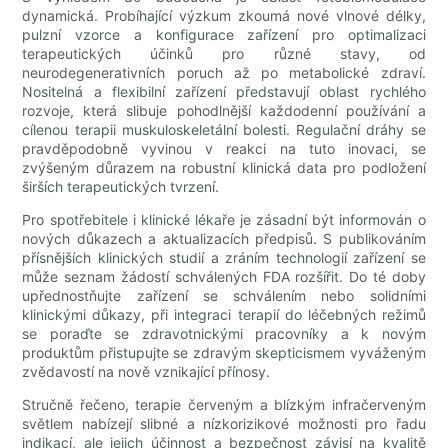
dynamická. Probíhající výzkum zkoumá nové vlnové délky,
pulzní vzorce a konfigurace zařízení pro optimalizaci
terapeutických účinků pro různé stavy, od
neurodegenerativních poruch až po metabolické zdraví.
Nositelná a flexibilní zařízení představují oblast rychlého
rozvoje, která slibuje pohodlnější každodenní používání a
cílenou terapii muskuloskeletální bolesti. Regulační dráhy se
pravděpodobně vyvinou v reakci na tuto inovaci, se
zvýšeným důrazem na robustní klinická data pro podložení
širších terapeutických tvrzení.
Pro spotřebitele i klinické lékaře je zásadní být informován o
nových důkazech a aktualizacích předpisů. S publikováním
přísnějších klinických studií a zráním technologií zařízení se
může seznam žádostí schválených FDA rozšířit. Do té doby
upřednostňujte zařízení se schválením nebo solidními
klinickými důkazy, při integraci terapií do léčebných režimů
se poraďte se zdravotnickými pracovníky a k novým
produktům přistupujte se zdravým skepticismem vyváženým
zvědavostí na nově vznikající přínosy.
Stručně řečeno, terapie červeným a blízkým infračerveným
světlem nabízejí slibné a nízkorizikové možnosti pro řadu
indikací, ale jejich účinnost a bezpečnost závisí na kvalitě