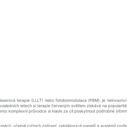
serová terapie (LLLT) nebo fotobiomodulace (PBM), je neinvazivní 
posledních letech si terapie červeným světlem získává na popularit
Tento komplexní průvodce si klade za cíl poskytnout podrobné inform
rmách, včetně ručních zařízení, celotělových panelů a systémů profes