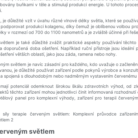
orbovány buňkami v těle a stimulují produkci energie. U tohoto pro
i.
 je důležité vzít v úvahu různé vlnové délky světla, které se použí
podporovat produkci kolagenu, díky čemuž je oblíbenou volbou pro
élky v rozmezí od 700 do 1100 nanometrů a je zvláště účinné při řešen
tlem je také důležité zvážit praktické aspekty používání těchto z
í a doporučená doba ošetření. Například ruční přístroje jsou ideální
ošetření větších oblastí, jako jsou záda, ramena nebo nohy.
veným světlem je navíc zásadní pro každého, kdo uvažuje o začlenění
nou, je důležité používat zařízení podle pokynů výrobce a konzul
izika spojená s dlouhodobým nebo nadměrným vystavením červenému sv
m mají potenciál odemknout širokou škálu zdravotních výhod, od zl
ů těchto zařízení mohou jednotlivci činit informovaná rozhodnutí 
otělový panel pro komplexní výhody, zařízení pro terapii červeným
 červeným světlem