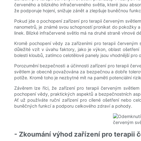
červeného a blízkého infračerveného světla, které jsou abs
že podporuje hojení, snižuje zánět a zlepšuje buněčnou funkc
Pokud jde o pochopení zařízení pro terapii červeným světlem,
nanometrů, je známé svou schopností pronikat do pokožky a 
linek. Blízké infračervené světlo má na druhé straně vlnové d
Kromě pochopení vědy za zařízeními pro terapii červeným svě
důležité vzít v úvahu faktory, jako je výkon, oblast ošetřen
bolesti kloubů, zatímco celotělové panely jsou vhodnější pro 
Porozumění bezpečnosti a účinnosti zařízení pro terapii čer
světlem je obecně považována za bezpečnou a dobře tolerova
potíže. Kromě toho je nezbytné mít na paměti potenciální r
Závěrem lze říci, že zařízení pro terapii červeným světle
pochopení vědy, praktických aspektů a bezpečnostních aspekt
Ať už používáte ruční zařízení pro cílené ošetření nebo cel
buněčných funkcí a podporu celkového zdraví a pohody.
- Zkoumání výhod zařízení pro terapii