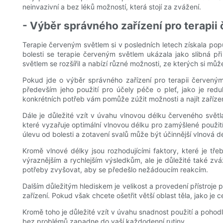
neinvazivní a bez léků možností, která stojí za zvážení.
- Výběr správného zařízení pro terapii
Terapie červeným světlem si v posledních letech získala pop
bolesti se terapie červeným světlem ukázala jako slibná př
světlem se rozšířil a nabízí různé možnosti, ze kterých si můž
Pokud jde o výběr správného zařízení pro terapii červeným 
především jeho použití pro účely péče o pleť, jako je red
konkrétních potřeb vám pomůže zúžit možnosti a najít zařízen
Dále je důležité vzít v úvahu vlnovou délku červeného světl
které vyzařuje optimální vlnovou délku pro zamýšlené použit
úlevu od bolesti a zotavení svalů může být účinnější vlnová d
Kromě vlnové délky jsou rozhodujícími faktory, které je tř
výraznějším a rychlejším výsledkům, ale je důležité také zváž
potřeby zvyšovat, aby se předešlo nežádoucím reakcím.
Dalším důležitým hlediskem je velikost a provedení přístroje p
zařízení. Pokud však chcete ošetřit větší oblast těla, jako je ce
Kromě toho je důležité vzít v úvahu snadnost použití a pohodlí
bez problémů zapadne do vaší každodenní rutiny.