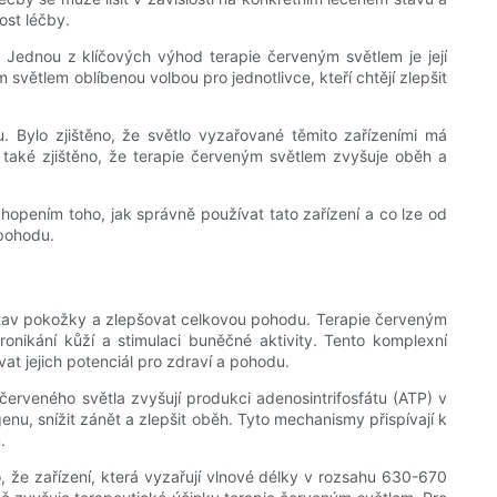
ost léčby.
. Jednou z klíčových výhod terapie červeným světlem je její
 světlem oblíbenou volbou pro jednotlivce, kteří chtějí zlepšit
u. Bylo zjištěno, že světlo vyzařované těmito zařízeními má
ylo také zjištěno, že terapie červeným světlem zvyšuje oběh a
hopením toho, jak správně používat tato zařízení a co lze od
 pohodu.
 stav pokožky a zlepšovat celkovou pohodu. Terapie červeným
onikání kůží a stimulaci buněčné aktivity. Tento komplexní
t jejich potenciál pro zdraví a pohodu.
červeného světla zvyšují produkci adenosintrifosfátu (ATP) v
u, snížit zánět a zlepšit oběh. Tyto mechanismy přispívají k
.
o, že zařízení, která vyzařují vlnové délky v rozsahu 630-670