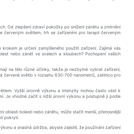
ech. Od zlepšení zdraví pokožky po snížení zánětu a zmírnění
ie červeným světlem, trh se zařízeními pro terapii červeným
m krokem je určení zamýšleného použití zařízení. Zajímá vás
 bolest nebo zánět ve svalech a kloubech? Pochopení vašich
ají na tělo různé účinky, takže je nezbytné vybrat zařízení,
dává červené světlo v rozsahu 630-700 nanometrů, zatímco pro
světlem. Vyšší úrovně výkonu a intenzity mohou často vést k
ení. Je vhodné začít s nižší úrovní výkonu a postupně ji podle
tní oblasti bolesti nebo zánětu, může stačit menší, přenosnější
tí pokrytí.
výkonu a snadná údržba, abyste zajistili, že používání zařízení