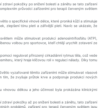
í zdraví pokožky po snížení bolesti a zánětu se tato zařízení
o komplexním průvodci zařízeními pro terapii červeným světlem
větlo o specifické vlnové délce, které proniká kůží a stimuluje
 zlepšení tónu pleti a zářivější pleti. Navíc se ukázalo, že
světlem může stimulovat produkci adenosintrifosfátu (ATP),
enou volbou pro sportovce, kteří chtějí urychlit zotavení ze
 pomoci regulovat přirozený cirkadiánní rytmus těla, což vede
iteru, který hraje klíčovou roli v regulaci nálady. Díky tomu
. Světlo vyzařované těmito zařízeními může stimulovat vlasové
an tím, že zvyšuje průtok krve a podporuje produkci nových
nou vlnovou délkou a jeho účinnost byla prokázána klinickými
í zdraví pokožky až po snížení bolesti a zánětu, tato zařízení
otních problémů, zařízení pro terapii červeným světlem jsou