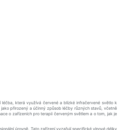
léčba, která využívá červené a blízké infračervené světlo k
ě jako přirozený a účinný způsob léčby různých stavů, včetně
ace o zařízeních pro terapii červeným světlem a o tom, jak je
ionální úrovně. Tato zařízení vyzařují specifické vlnové délky