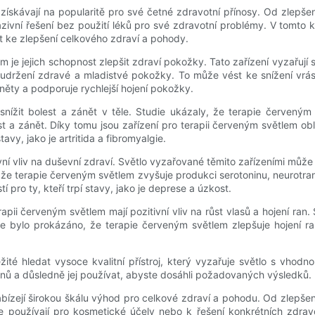
 získávají na popularitě pro své četné zdravotní přínosy. Od zlepšen
nvazivní řešení bez použití léků pro své zdravotní problémy. V tomt
t ke zlepšení celkového zdraví a pohody.
je jejich schopnost zlepšit zdraví pokožky. Tato zařízení vyzařují s
udržení zdravé a mladistvé pokožky. To může vést ke snížení vrásek,
něty a podporuje rychlejší hojení pokožky.
nížit bolest a zánět v těle. Studie ukázaly, že terapie červeným 
a zánět. Díky tomu jsou zařízení pro terapii červeným světlem oblíb
tavy, jako je artritida a fibromyalgie.
í vliv na duševní zdraví. Světlo vyzařované těmito zařízeními může
e terapie červeným světlem zvyšuje produkci serotoninu, neurotransm
 pro ty, kteří trpí stavy, jako je deprese a úzkost.
pii červeným světlem mají pozitivní vliv na růst vlasů a hojení ran
ále bylo prokázáno, že terapie červeným světlem zlepšuje hojení r
ežité hledat vysoce kvalitní přístroj, který vyzařuje světlo s vhod
ynů a důsledně jej používat, abyste dosáhli požadovaných výsledků.
abízejí širokou škálu výhod pro celkové zdraví a pohodu. Od zlepšen
se používají pro kosmetické účely nebo k řešení konkrétních zdrav