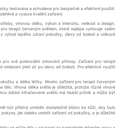
nicky testována a schválena pro bezpečné a efektivní použití.
hlivé a vysoce kvalitní zařízení.
třeby, vlnovou délku, výkon a intenzitu, velikost a design,
pro terapii červeným světlem, které nejlépe vyhovuje vašim
z výhod lepšího zdraví pokožky, úlevy od bolesti a celkové
pro své potenciální zdravotní přínosy. Zařízení pro terapii
omlazení pleti až po úlevu od bolesti. Pro efektivní využití
d pokožky a délka léčby. Mnoho zařízení pro terapii červeným
 tělo. Vlnová délka světla je důležitá, protože různé vlnové
ímco blízké infračervené světlo má hlubší průnik a může být
měl být přístroj umístěn dostatečně blízko ke kůži, aby bylo
 pokyny, jak daleko umístit zařízení od pokožky, a je důležité
éčby se může lišit v závislosti na konkrétním léčeném stavu a