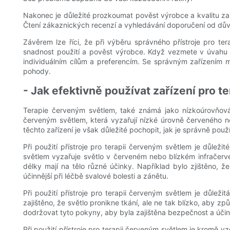
Nakonec je důležité prozkoumat pověst výrobce a kvalitu zaří
Čtení zákaznických recenzí a vyhledávání doporučení od důvěr
Závěrem lze říci, že při výběru správného přístroje pro te
snadnost použití a pověst výrobce. Když vezmete v úvahu t
individuálním cílům a preferencím. Se správným zařízením 
pohody.
- Jak efektivně používat zařízení pro 
Terapie červeným světlem, také známá jako nízkoúrovňová la
červeným světlem, která vyzařují nízké úrovně červeného neb
těchto zařízení je však důležité pochopit, jak je správně pou
Při použití přístroje pro terapii červeným světlem je důlež
světlem vyzařuje světlo v červeném nebo blízkém infračerven
délky mají na tělo různé účinky. Například bylo zjištěno, 
účinnější při léčbě svalové bolesti a zánětu.
Při použití přístroje pro terapii červeným světlem je důlež
zajištěno, že světlo pronikne tkání, ale ne tak blízko, aby z
dodržovat tyto pokyny, aby byla zajištěna bezpečnost a účin
Při použití přístroje pro terapii červeným světlem je kromě 