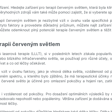
zení. Hledejte zařízení pro terapii červeným světlem, která byla kli
yhodných zdrojů vám také může pomoci zajistit, že si vyberete spole
rapii červeným světlem je nezbytné vzít v úvahu vaše specifické po
yto faktory a provedete důkladný průzkum, můžete najít zařízení 
můžete odemknout plný potenciál terapie červeným světlem a těžit 
terapii červeným světlem
serová terapie (LLLT), si v posledních letech získala popularitu 
o blízkého infračerveného světla, se používají pro různé účely, od 
žívat a co od léčby očekávat.
ité vzít v úvahu faktory, jako je vlnová délka světla, vzdálenost o
ém spektru, u kterého bylo zjištěno, že má terapeutické účinky na
že červené světlo je účinné pro omlazení pokožky a hojení ran, zat
itá i vzdálenost od pokožky. Pro dosažení optimálních výsledků by 
působovalo nepohodlí nebo popáleniny. Většina zařízení je dodávána s
nost léčby.
vzdálenosti od pokožky důležitým hlediskem také délka léčby. Délka l