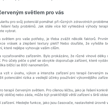
 červeným světlem pro vás
ularitu pro svůj potenciál pomáhat při různých zdravotních problém
i řešení řady problémů. Jak stále více lidí vyhledává výhody terap
ete vybrat.
světlem pro vaše potřeby, je třeba zvážit několik faktorů. První
ukce vrásek a zlepšení textury pleti? Nebo doufáte, že vyřešíte
í, které nejlépe vyhovuje vašim cílům.
a vyzařovaného zařízením. Bylo prokázáno, že různé vlnové délky m
í. Pro účely péče o pleť se obvykle doporučuje zařízení, které vy
élka blížící se 800 nanometrům.
eba vzít v úvahu, výkon a intenzita zařízení pro terapii červeným 
it potenciální rizika a vedlejší účinky používání výkonnějšího zaříz
ro terapii červeným světlem. Pro cílenou léčbu, jako je řešení konkré
lý obličej nebo záda, může být praktičtější větší zařízení s širší oblas
 zařízení. Hledejte funkce, jako jsou časovače, nastavitelné úrovně 