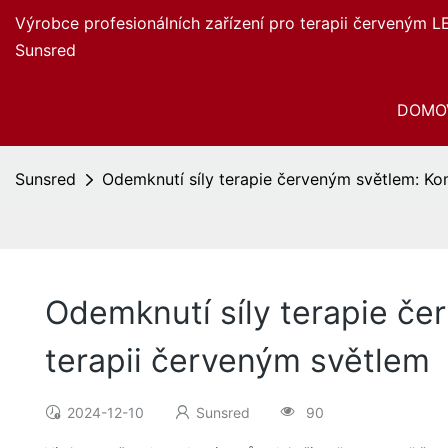
Výrobce profesionálních zařízení pro terapii červeným L
Sunsred
DOMO
Sunsred
Odemknutí síly terapie červeným světlem: Ko
Odemknutí síly terapie če
terapii červeným světlem
2024-12-10
Sunsred
90