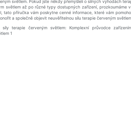
rveným světlem. Pokud jste někdy přemýšleli o silných výhodách ter
ným světlem až po různé typy dostupných zařízení, prozkoumáme vše
tel, tato příručka vám poskytne cenné informace, které vám pomoho
onořit a společně objevit neuvěřitelnou sílu terapie červeným světle