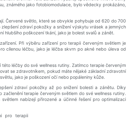
cesu, známého jako fotobiomodulace, bylo vědecky prokázáno,
vají. Červené světlo, které se obvykle pohybuje od 620 do 700
 zlepšení zdraví pokožky a snížení výskytu vrásek a jemných
í hlubšího poškození tkání, jako je bolest svalů a zánět.
ařízení. Při výběru zařízení pro terapii červeným světlem je
 pro cílenou léčbu, jako je léčba skvrn po akné nebo úleva od
 této léčby do své wellness rutiny. Zatímco terapie červeným
tovat se zdravotníkem, pokud máte nějaké základní zdravotní
ětlu, jako je poškození očí nebo popáleniny kůže.
epšení zdraví pokožky až po snížení bolesti a zánětu. Díky
o začlenění terapie červeným světlem do své wellness rutiny.
 světlem nabízejí přirozené a účinné řešení pro optimalizaci