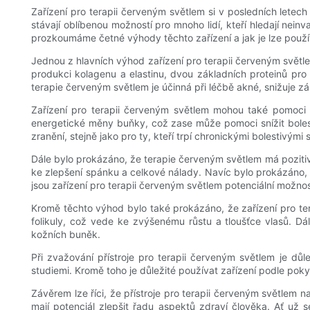
Zařízení pro terapii červeným světlem si v posledních letech
stávají oblíbenou možností pro mnoho lidí, kteří hledají nei
prozkoumáme četné výhody těchto zařízení a jak je lze použí
Jednou z hlavních výhod zařízení pro terapii červeným světlem 
produkci kolagenu a elastinu, dvou základních proteinů pro 
terapie červeným světlem je účinná při léčbě akné, snižuje zá
Zařízení pro terapii červeným světlem mohou také pomoci s
energetické měny buňky, což zase může pomoci snížit bolest 
zranění, stejně jako pro ty, kteří trpí chronickými bolestivými s
Dále bylo prokázáno, že terapie červeným světlem má pozitivn
ke zlepšení spánku a celkové nálady. Navíc bylo prokázáno, ž
jsou zařízení pro terapii červeným světlem potenciální možností
Kromě těchto výhod bylo také prokázáno, že zařízení pro tera
folikuly, což vede ke zvýšenému růstu a tloušťce vlasů. D
kožních buněk.
Při zvažování přístroje pro terapii červeným světlem je důl
studiemi. Kromě toho je důležité používat zařízení podle pok
Závěrem lze říci, že přístroje pro terapii červeným světlem n
mají potenciál zlepšit řadu aspektů zdraví člověka. Ať už 