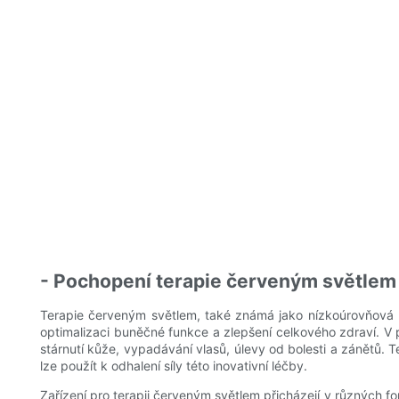
- Pochopení terapie červeným světlem
Terapie červeným světlem, také známá jako nízkoúrovňová la
optimalizaci buněčné funkce a zlepšení celkového zdraví. V 
stárnutí kůže, vypadávání vlasů, úlevy od bolesti a zánětů. 
lze použít k odhalení síly této inovativní léčby.
Zařízení pro terapii červeným světlem přicházejí v různých fo