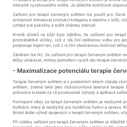
intenzitě vyzařovaného světla. Je důležité dodržovat doporu
Zařízení pro terapii červeným světlem lze použít pro různé
schopnost stimulovat produkci kolagenu a elastinu v kůži, což 
vzhled své pokožky a snížit známky stárnutí.
Kromě účinků na kůži bylo zjištěno, že zařízení pro terapi
protizánětlivé účinky, což z něj činí oblíbenou volbu pro je
podporuje hojení ran, což z ní činí všestrannou možnost léčby
Závěrem lze říci, že zařízení pro terapii červeným světlem 
léčby očekávat, mohou jednotlivci využít sílu terapie červen
- Maximalizace potenciálu terapie čer
Terapie červeným světlem si v posledních letech získala vý
světlem, známá také jako nízkoúrovňová laserová terapie (
průvodce si klade za cíl prozkoumat výhody a aplikace zaříz
Pochopení vědy za terapií červeným světlem je nezbytné pro 
buňkách, který je nezbytný pro buněčnou funkci a opravu. Kr
široké škále výhod spojených s terapií červeným světlem, vč
Při výběru zařízení pro terapii červeným světlem je důležité