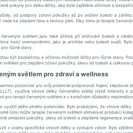
čené pokyny pro délku léčby, aby byla zajištěna účinnost a bezpečn
 účely, od podpory zdraví pokožky až po snížení bolesti a zánětu
vede ke zlepšení tónu a textury pleti. Díky tomu je terapie červeným
i červeným světlem jsou také účinná při snižování bolesti a zánět
dince trpící onemocněními, jako je artritida nebo bolesti svalů. B
 pro různé stavy.
mohou být bezpečnou a účinnou možností léčby pro různé stavy. Poc
ým světlem pro zlepšení zdraví pokožky, úlevu od bolesti a celkovou
veným světlem pro zdraví a wellness
znamnou pozornost pro svůj potenciál podporovat hojení, zlepšovat
LLLT), využívá vlnové délky červeného světla nízké intenzity k pr
ení pro terapii červeným světlem a v konečném důsledku maximalizova
využití jejího plného potenciálu. Bylo prokázáno, že vlnové délky 
omě toho může terapie červeným světlem stimulovat produkci kolagen
etně omlazení pokožky, úlevy od bolesti a zlepšené regenerace svalů
 vzít v úvahu specifické vlnové délky a výstupní výkon. Bylo zjištěn