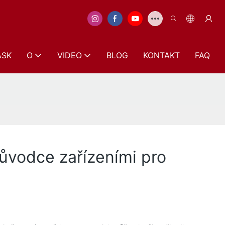
ASK
O
VIDEO
BLOG
KONTAKT
FAQ
ůvodce zařízeními pro