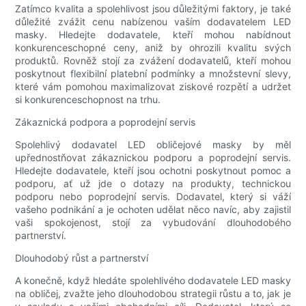
Zatímco kvalita a spolehlivost jsou důležitými faktory, je také
důležité zvážit cenu nabízenou vaším dodavatelem LED
masky. Hledejte dodavatele, kteří mohou nabídnout
konkurenceschopné ceny, aniž by ohrozili kvalitu svých
produktů. Rovněž stojí za zvážení dodavatelů, kteří mohou
poskytnout flexibilní platební podmínky a množstevní slevy,
které vám pomohou maximalizovat ziskové rozpětí a udržet
si konkurenceschopnost na trhu.
Zákaznická podpora a poprodejní servis
Spolehlivý dodavatel LED obličejové masky by měl
upřednostňovat zákaznickou podporu a poprodejní servis.
Hledejte dodavatele, kteří jsou ochotni poskytnout pomoc a
podporu, ať už jde o dotazy na produkty, technickou
podporu nebo poprodejní servis. Dodavatel, který si váží
vašeho podnikání a je ochoten udělat něco navíc, aby zajistil
vaši spokojenost, stojí za vybudování dlouhodobého
partnerství.
Dlouhodobý růst a partnerství
A konečně, když hledáte spolehlivého dodavatele LED masky
na obličej, zvažte jeho dlouhodobou strategii růstu a to, jak je