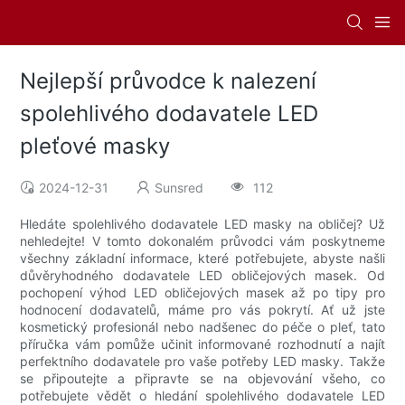
Nejlepší průvodce k nalezení
spolehlivého dodavatele LED
pleťové masky
2024-12-31
Sunsred
112
Hledáte spolehlivého dodavatele LED masky na obličej? Už
nehledejte! V tomto dokonalém průvodci vám poskytneme
všechny základní informace, které potřebujete, abyste našli
důvěryhodného dodavatele LED obličejových masek. Od
pochopení výhod LED obličejových masek až po tipy pro
hodnocení dodavatelů, máme pro vás pokrytí. Ať už jste
kosmetický profesionál nebo nadšenec do péče o pleť, tato
příručka vám pomůže učinit informované rozhodnutí a najít
perfektního dodavatele pro vaše potřeby LED masky. Takže
se připoutejte a připravte se na objevování všeho, co
potřebujete vědět o hledání spolehlivého dodavatele LED