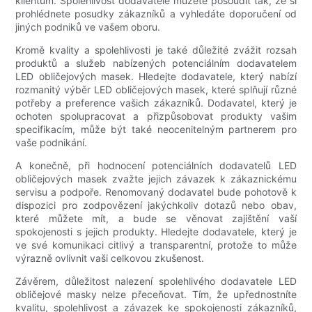
klientům. Spolehlivost dodavatele můžete posoudit tak, že si
prohlédnete posudky zákazníků a vyhledáte doporučení od
jiných podniků ve vašem oboru.
Kromě kvality a spolehlivosti je také důležité zvážit rozsah
produktů a služeb nabízených potenciálním dodavatelem
LED obličejových masek. Hledejte dodavatele, který nabízí
rozmanitý výběr LED obličejových masek, které splňují různé
potřeby a preference vašich zákazníků. Dodavatel, který je
ochoten spolupracovat a přizpůsobovat produkty vašim
specifikacím, může být také neocenitelným partnerem pro
vaše podnikání.
A konečně, při hodnocení potenciálních dodavatelů LED
obličejových masek zvažte jejich závazek k zákaznickému
servisu a podpoře. Renomovaný dodavatel bude pohotově k
dispozici pro zodpovězení jakýchkoliv dotazů nebo obav,
které můžete mít, a bude se věnovat zajištění vaší
spokojenosti s jejich produkty. Hledejte dodavatele, který je
ve své komunikaci citlivý a transparentní, protože to může
výrazně ovlivnit vaši celkovou zkušenost.
Závěrem, důležitost nalezení spolehlivého dodavatele LED
obličejové masky nelze přeceňovat. Tím, že upřednostníte
kvalitu, spolehlivost a závazek ke spokojenosti zákazníků,