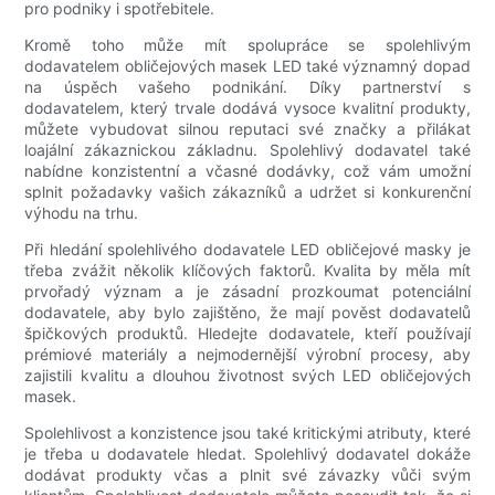
pro podniky i spotřebitele.
Kromě toho může mít spolupráce se spolehlivým
dodavatelem obličejových masek LED také významný dopad
na úspěch vašeho podnikání. Díky partnerství s
dodavatelem, který trvale dodává vysoce kvalitní produkty,
můžete vybudovat silnou reputaci své značky a přilákat
loajální zákaznickou základnu. Spolehlivý dodavatel také
nabídne konzistentní a včasné dodávky, což vám umožní
splnit požadavky vašich zákazníků a udržet si konkurenční
výhodu na trhu.
Při hledání spolehlivého dodavatele LED obličejové masky je
třeba zvážit několik klíčových faktorů. Kvalita by měla mít
prvořadý význam a je zásadní prozkoumat potenciální
dodavatele, aby bylo zajištěno, že mají pověst dodavatelů
špičkových produktů. Hledejte dodavatele, kteří používají
prémiové materiály a nejmodernější výrobní procesy, aby
zajistili kvalitu a dlouhou životnost svých LED obličejových
masek.
Spolehlivost a konzistence jsou také kritickými atributy, které
je třeba u dodavatele hledat. Spolehlivý dodavatel dokáže
dodávat produkty včas a plnit své závazky vůči svým