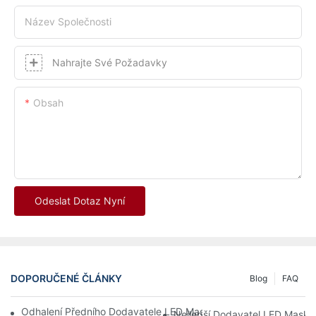
Název Společnosti
Nahrajte Své Požadavky
Obsah
Odeslat Dotaz Nyní
DOPORUČENÉ ČLÁNKY
Blog
FAQ
Odhalení Předního Dodavatele LED Masky: Změna Hry V Technol
Nejlepší Dodavatel LED Masky: 