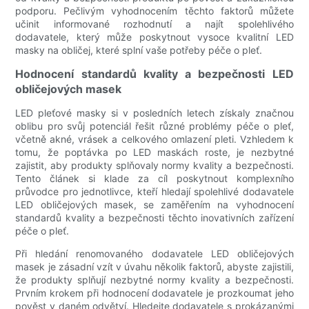
podporu. Pečlivým vyhodnocením těchto faktorů můžete
učinit informované rozhodnutí a najít spolehlivého
dodavatele, který může poskytnout vysoce kvalitní LED
masky na obličej, které splní vaše potřeby péče o pleť.
Hodnocení standardů kvality a bezpečnosti LED
obličejových masek
LED pleťové masky si v posledních letech získaly značnou
oblibu pro svůj potenciál řešit různé problémy péče o pleť,
včetně akné, vrásek a celkového omlazení pleti. Vzhledem k
tomu, že poptávka po LED maskách roste, je nezbytné
zajistit, aby produkty splňovaly normy kvality a bezpečnosti.
Tento článek si klade za cíl poskytnout komplexního
průvodce pro jednotlivce, kteří hledají spolehlivé dodavatele
LED obličejových masek, se zaměřením na vyhodnocení
standardů kvality a bezpečnosti těchto inovativních zařízení
péče o pleť.
Při hledání renomovaného dodavatele LED obličejových
masek je zásadní vzít v úvahu několik faktorů, abyste zajistili,
že produkty splňují nezbytné normy kvality a bezpečnosti.
Prvním krokem při hodnocení dodavatele je prozkoumat jeho
pověst v daném odvětví. Hledejte dodavatele s prokázanými