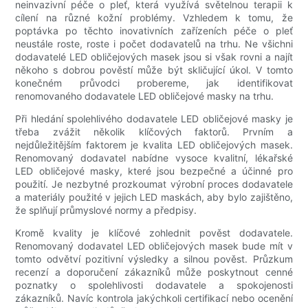
neinvazivní péče o pleť, která využívá světelnou terapii k
cílení na různé kožní problémy. Vzhledem k tomu, že
poptávka po těchto inovativních zařízeních péče o pleť
neustále roste, roste i počet dodavatelů na trhu. Ne všichni
dodavatelé LED obličejových masek jsou si však rovni a najít
někoho s dobrou pověstí může být skličující úkol. V tomto
konečném průvodci probereme, jak identifikovat
renomovaného dodavatele LED obličejové masky na trhu.
Při hledání spolehlivého dodavatele LED obličejové masky je
třeba zvážit několik klíčových faktorů. Prvním a
nejdůležitějším faktorem je kvalita LED obličejových masek.
Renomovaný dodavatel nabídne vysoce kvalitní, lékařské
LED obličejové masky, které jsou bezpečné a účinné pro
použití. Je nezbytné prozkoumat výrobní proces dodavatele
a materiály použité v jejich LED maskách, aby bylo zajištěno,
že splňují průmyslové normy a předpisy.
Kromě kvality je klíčové zohlednit pověst dodavatele.
Renomovaný dodavatel LED obličejových masek bude mít v
tomto odvětví pozitivní výsledky a silnou pověst. Průzkum
recenzí a doporučení zákazníků může poskytnout cenné
poznatky o spolehlivosti dodavatele a spokojenosti
zákazníků. Navíc kontrola jakýchkoli certifikací nebo ocenění