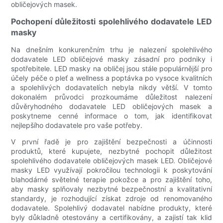
obličejových masek.
Pochopení důležitosti spolehlivého dodavatele LED
masky
Na dnešním konkurenčním trhu je nalezení spolehlivého
dodavatele LED obličejové masky zásadní pro podniky i
spotřebitele. LED masky na obličej jsou stále populárnější pro
účely péče o pleť a wellness a poptávka po vysoce kvalitních
a spolehlivých dodavatelích nebyla nikdy větší. V tomto
dokonalém průvodci prozkoumáme důležitost nalezení
důvěryhodného dodavatele LED obličejových masek a
poskytneme cenné informace o tom, jak identifikovat
nejlepšího dodavatele pro vaše potřeby.
V první řadě je pro zajištění bezpečnosti a účinnosti
produktů, které kupujete, nezbytné pochopit důležitost
spolehlivého dodavatele obličejových masek LED. Obličejové
masky LED využívají pokročilou technologii k poskytování
blahodárné světelné terapie pokožce a pro zajištění toho,
aby masky splňovaly nezbytné bezpečnostní a kvalitativní
standardy, je rozhodující získat zdroje od renomovaného
dodavatele. Spolehlivý dodavatel nabídne produkty, které
byly důkladně otestovány a certifikovány, a zajistí tak klid