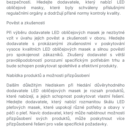
bezpečnosti. Hledejte dodavatele, který nabízí LED
obličejové masky, které byly schváleny příslušnými
regulačními orgány a dodržují přísné normy kontroly kvality.
Pověst a zkušenosti
Při výběru dodavatele LED obličejových masek je nezbytné
vzít v úvahu jejich pověst a zkušenosti v oboru. Hledejte
dodavatele s prokázanými zkušenostmi v poskytování
vysoce kvalitních LED obličejových masek a silnou pověstí
pro spokojenost zákazníků. Zkušený dodavatel s větší
pravděpodobností porozumí specifickým potřebám trhu a
bude schopen poskytovat spolehlivé a efektivní produkty.
Nabídka produktů a možnosti přizpůsobení
Dalším důležitým hlediskem při hledání důvěryhodného
dodavatele LED obličejových masek je rozsah produktů,
které nabízejí, a jejich schopnost poskytovat vlastní řešení.
Hledejte dodavatele, který nabízí rozmanitou škálu LED
pleťových masek, které uspokojí různé potřeby a obavy v
péči o pleť. Navíc dodavatel, který může nabídnout možnosti
přizpůsobení svých produktů, může poskytnout více
přizpůsobené řešení pro vaše specifické požadavky.