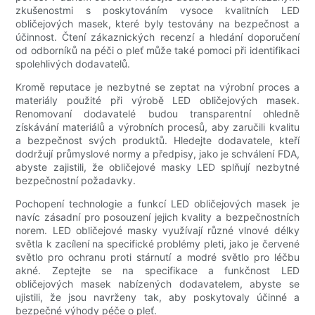
zkušenostmi s poskytováním vysoce kvalitních LED
obličejových masek, které byly testovány na bezpečnost a
účinnost. Čtení zákaznických recenzí a hledání doporučení
od odborníků na péči o pleť může také pomoci při identifikaci
spolehlivých dodavatelů.
Kromě reputace je nezbytné se zeptat na výrobní proces a
materiály použité při výrobě LED obličejových masek.
Renomovaní dodavatelé budou transparentní ohledně
získávání materiálů a výrobních procesů, aby zaručili kvalitu
a bezpečnost svých produktů. Hledejte dodavatele, kteří
dodržují průmyslové normy a předpisy, jako je schválení FDA,
abyste zajistili, že obličejové masky LED splňují nezbytné
bezpečnostní požadavky.
Pochopení technologie a funkcí LED obličejových masek je
navíc zásadní pro posouzení jejich kvality a bezpečnostních
norem. LED obličejové masky využívají různé vlnové délky
světla k zacílení na specifické problémy pleti, jako je červené
světlo pro ochranu proti stárnutí a modré světlo pro léčbu
akné. Zeptejte se na specifikace a funkčnost LED
obličejových masek nabízených dodavatelem, abyste se
ujistili, že jsou navrženy tak, aby poskytovaly účinné a
bezpečné výhody péče o pleť.