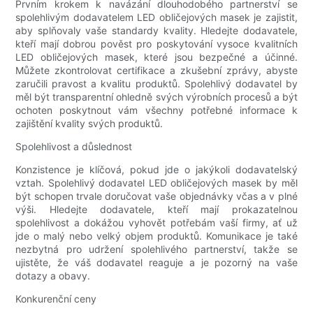
Prvním krokem k navázání dlouhodobého partnerství se
spolehlivým dodavatelem LED obličejových masek je zajistit,
aby splňovaly vaše standardy kvality. Hledejte dodavatele,
kteří mají dobrou pověst pro poskytování vysoce kvalitních
LED obličejových masek, které jsou bezpečné a účinné.
Můžete zkontrolovat certifikace a zkušební zprávy, abyste
zaručili pravost a kvalitu produktů. Spolehlivý dodavatel by
měl být transparentní ohledně svých výrobních procesů a být
ochoten poskytnout vám všechny potřebné informace k
zajištění kvality svých produktů.
Spolehlivost a důslednost
Konzistence je klíčová, pokud jde o jakýkoli dodavatelský
vztah. Spolehlivý dodavatel LED obličejových masek by měl
být schopen trvale doručovat vaše objednávky včas a v plné
výši. Hledejte dodavatele, kteří mají prokazatelnou
spolehlivost a dokážou vyhovět potřebám vaší firmy, ať už
jde o malý nebo velký objem produktů. Komunikace je také
nezbytná pro udržení spolehlivého partnerství, takže se
ujistěte, že váš dodavatel reaguje a je pozorný na vaše
dotazy a obavy.
Konkurenční ceny