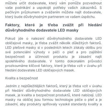
můžete určit dodavatele, který vám pomůže pozvednout
vaše podnikání a uspokojit potřeby vašich zákazníků. S
pečlivým průzkumem a zvážením můžete najít dodavatele,
který bude důvěryhodným partnerem ve vašem úspěchu.
Faktory, které je třeba zvážit při hledání
důvěryhodného dodavatele LED masky
Pokud jde o nalezení důvěryhodného dodavatele LED
obličejové masky, je třeba zvážit několik důležitých faktorů.
LED pleťové masky si v posledních letech získaly oblibu pro
své potenciální výhody v péči o pleť a pro zajištění
bezpečnosti a účinnosti produktu je zásadní najít
spolehlivého dodavatele. V tomto dokonalém průvodci
prozkoumáme klíčové faktory, které je třeba vzít v úvahu při
hledání dodavatele LED obličejových masek.
Kvalita a bezpečnost
Jedním z nejdůležitějších faktorů, který je třeba vzít v úvahu
při hledání důvěryhodného dodavatele LED obličejových
masek, je kvalita a bezpečnost produktů, které nabízejí. LED
masky na obličej jsou formou technologie péče o pleť a je
zásadní, aby produkty splňovaly vysoké standardy kvality a