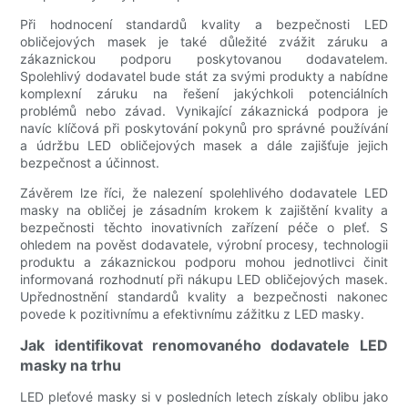
Při hodnocení standardů kvality a bezpečnosti LED
obličejových masek je také důležité zvážit záruku a
zákaznickou podporu poskytovanou dodavatelem.
Spolehlivý dodavatel bude stát za svými produkty a nabídne
komplexní záruku na řešení jakýchkoli potenciálních
problémů nebo závad. Vynikající zákaznická podpora je
navíc klíčová při poskytování pokynů pro správné používání
a údržbu LED obličejových masek a dále zajišťuje jejich
bezpečnost a účinnost.
Závěrem lze říci, že nalezení spolehlivého dodavatele LED
masky na obličej je zásadním krokem k zajištění kvality a
bezpečnosti těchto inovativních zařízení péče o pleť. S
ohledem na pověst dodavatele, výrobní procesy, technologii
produktu a zákaznickou podporu mohou jednotlivci činit
informovaná rozhodnutí při nákupu LED obličejových masek.
Upřednostnění standardů kvality a bezpečnosti nakonec
povede k pozitivnímu a efektivnímu zážitku z LED masky.
Jak identifikovat renomovaného dodavatele LED
masky na trhu
LED pleťové masky si v posledních letech získaly oblibu jako