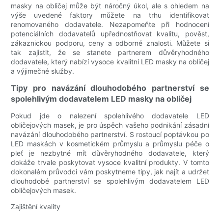
masky na obličej může být náročný úkol, ale s ohledem na
výše uvedené faktory můžete na trhu identifikovat
renomovaného dodavatele. Nezapomeňte při hodnocení
potenciálních dodavatelů upřednostňovat kvalitu, pověst,
zákaznickou podporu, ceny a odborné znalosti. Můžete si
tak zajistit, že se stanete partnerem důvěryhodného
dodavatele, který nabízí vysoce kvalitní LED masky na obličej
a výjimečné služby.
Tipy pro navázání dlouhodobého partnerství se
spolehlivým dodavatelem LED masky na obličej
Pokud jde o nalezení spolehlivého dodavatele LED
obličejových masek, je pro úspěch vašeho podnikání zásadní
navázání dlouhodobého partnerství. S rostoucí poptávkou po
LED maskách v kosmetickém průmyslu a průmyslu péče o
pleť je nezbytné mít důvěryhodného dodavatele, který
dokáže trvale poskytovat vysoce kvalitní produkty. V tomto
dokonalém průvodci vám poskytneme tipy, jak najít a udržet
dlouhodobé partnerství se spolehlivým dodavatelem LED
obličejových masek.
Zajištění kvality