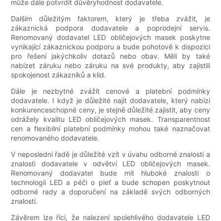
může dále potvrdit důvěryhodnost dodavatele.
Dalším důležitým faktorem, který je třeba zvážit, je
zákaznická podpora dodavatele a poprodejní servis.
Renomovaný dodavatel LED obličejových masek poskytne
vynikající zákaznickou podporu a bude pohotově k dispozici
pro řešení jakýchkoliv dotazů nebo obav. Měli by také
nabízet záruku nebo záruku na své produkty, aby zajistili
spokojenost zákazníků a klid.
Dále je nezbytné zvážit cenové a platební podmínky
dodavatele. I když je důležité najít dodavatele, který nabízí
konkurenceschopné ceny, je stejně důležité zajistit, aby ceny
odrážely kvalitu LED obličejových masek. Transparentnost
cen a flexibilní platební podmínky mohou také naznačovat
renomovaného dodavatele.
V neposlední řadě je důležité vzít v úvahu odborné znalosti a
znalosti dodavatele v odvětví LED obličejových masek.
Renomovaný dodavatel bude mít hluboké znalosti o
technologii LED a péči o pleť a bude schopen poskytnout
odborné rady a doporučení na základě svých odborných
znalostí.
Závěrem lze říci, že nalezení spolehlivého dodavatele LED