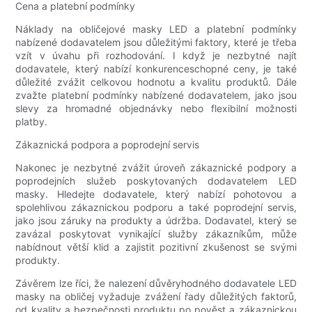
Cena a platební podmínky
Náklady na obličejové masky LED a platební podmínky
nabízené dodavatelem jsou důležitými faktory, které je třeba
vzít v úvahu při rozhodování. I když je nezbytné najít
dodavatele, který nabízí konkurenceschopné ceny, je také
důležité zvážit celkovou hodnotu a kvalitu produktů. Dále
zvažte platební podmínky nabízené dodavatelem, jako jsou
slevy za hromadné objednávky nebo flexibilní možnosti
platby.
Zákaznická podpora a poprodejní servis
Nakonec je nezbytné zvážit úroveň zákaznické podpory a
poprodejních služeb poskytovaných dodavatelem LED
masky. Hledejte dodavatele, který nabízí pohotovou a
spolehlivou zákaznickou podporu a také poprodejní servis,
jako jsou záruky na produkty a údržba. Dodavatel, který se
zavázal poskytovat vynikající služby zákazníkům, může
nabídnout větší klid a zajistit pozitivní zkušenost se svými
produkty.
Závěrem lze říci, že nalezení důvěryhodného dodavatele LED
masky na obličej vyžaduje zvážení řady důležitých faktorů,
od kvality a bezpečnosti produktu po pověst a zákaznickou