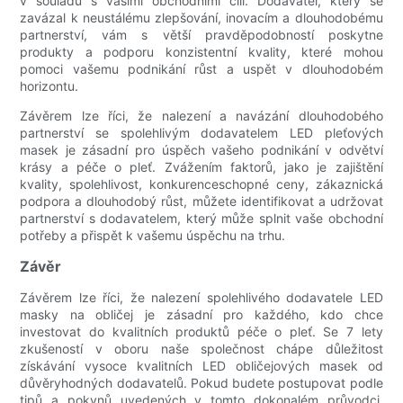
v souladu s vašimi obchodními cíli. Dodavatel, který se
zavázal k neustálému zlepšování, inovacím a dlouhodobému
partnerství, vám s větší pravděpodobností poskytne
produkty a podporu konzistentní kvality, které mohou
pomoci vašemu podnikání růst a uspět v dlouhodobém
horizontu.
Závěrem lze říci, že nalezení a navázání dlouhodobého
partnerství se spolehlivým dodavatelem LED pleťových
masek je zásadní pro úspěch vašeho podnikání v odvětví
krásy a péče o pleť. Zvážením faktorů, jako je zajištění
kvality, spolehlivost, konkurenceschopné ceny, zákaznická
podpora a dlouhodobý růst, můžete identifikovat a udržovat
partnerství s dodavatelem, který může splnit vaše obchodní
potřeby a přispět k vašemu úspěchu na trhu.
Závěr
Závěrem lze říci, že nalezení spolehlivého dodavatele LED
masky na obličej je zásadní pro každého, kdo chce
investovat do kvalitních produktů péče o pleť. Se 7 lety
zkušeností v oboru naše společnost chápe důležitost
získávání vysoce kvalitních LED obličejových masek od
důvěryhodných dodavatelů. Pokud budete postupovat podle
tipů a pokynů uvedených v tomto dokonalém průvodci,