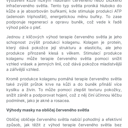
vystavení kůže nízkým hladinám červeného nebo blízkého
infračerveného světla. Tento typ světla proniká hluboko do
kůže a je absorbován buňkami, kde stimuluje produkci ATP
(adenosin triphosfát), energetickou měnu buňky. To zase
podporuje regeneraci a opravu buněk, což vede k řadě
výhod péče o pleť.
Jednou z klíčových výhod terapie červeného světla je jeho
schopnost zvýšit produkci kolagenu. Kolagen je protein,
který dává pokožce její strukturu a elasticitu, ale jeho
produkce přirozeně klesá s věkem. Stimulací produkce
kolagenu může terapie červeného světla pomoci snížit
vzhled vrásek a jemných linií, což dává pokožce mladistvější
a zářivější vzhled.
Kromě produkce kolagenu pomáhá terapie červeného světla
také zvýšit průtok krve na kůži a do buněk přináší více
kyslíku a živin. To může pomoci zlepšit texturu pokožky,
snížit zánět a podporovat hojení, což z něj činí účinnou léčbu
podmínek, jako je akné a rosacea.
Výhody masky na obličej červeného světla
Obličej obličeje červeného světla nabízí pohodlný a efektivní
způsob, jak těžit z výhod terapie červeného světla bez