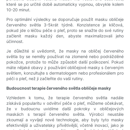
které se po určité době automaticky vypnou, obvykle kolem
10-20 minut.
Pro optimální výsledky se doporučuje použít masku obličeje
červeného světla 3-5krát týdně. Konzistence je klíčová,
pokud jde o léčbu péče o pleť, proto se snažte do své rutiny
začlenit masku každý den, abyste maximalizovali jeho
účinnost.
Je důležité si uvědomit, že masky na obličej červeného
světla by se neměly používat na zlomené nebo podrážděné
pokožce, protože to může způsobit další poškození. Pokud
máte nějaké obavy z používání obličejové masky s červeným
světlem, konzultujte s dermatologem nebo profesionálem pro
péči o pleť, než ji začleňte do vaší rutiny.
Budoucnost terapie červeného světla obličeje masky
Vzhledem k tomu, že terapie červeného světla nadále
získává popularitu v odvětví péče o pleť, můžeme očekávat,
že v budoucnu uvidíme další pokroky v obličejových
maskách s terapií červeného světla. Výrobci neustále
zkoumají a vyvíjejí nové technologie, aby byly tyto masky
efektivnější a uživatelsky přívětivější, včetně inovací, jako je