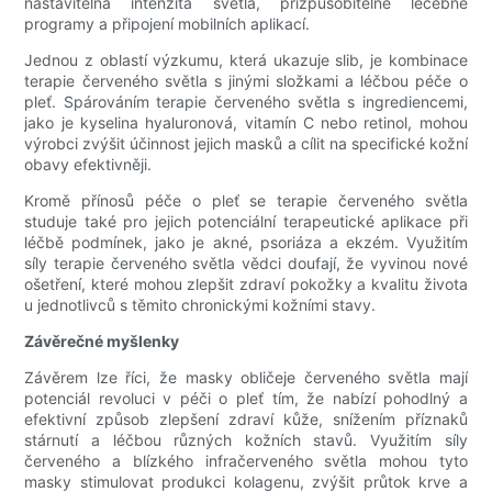
nastavitelná intenzita světla, přizpůsobitelné léčebné
programy a připojení mobilních aplikací.
Jednou z oblastí výzkumu, která ukazuje slib, je kombinace
terapie červeného světla s jinými složkami a léčbou péče o
pleť. Spárováním terapie červeného světla s ingrediencemi,
jako je kyselina hyaluronová, vitamín C nebo retinol, mohou
výrobci zvýšit účinnost jejich masků a cílit na specifické kožní
obavy efektivněji.
Kromě přínosů péče o pleť se terapie červeného světla
studuje také pro jejich potenciální terapeutické aplikace při
léčbě podmínek, jako je akné, psoriáza a ekzém. Využitím
síly terapie červeného světla vědci doufají, že vyvinou nové
ošetření, které mohou zlepšit zdraví pokožky a kvalitu života
u jednotlivců s těmito chronickými kožními stavy.
Závěrečné myšlenky
Závěrem lze říci, že masky obličeje červeného světla mají
potenciál revoluci v péči o pleť tím, že nabízí pohodlný a
efektivní způsob zlepšení zdraví kůže, snížením příznaků
stárnutí a léčbou různých kožních stavů. Využitím síly
červeného a blízkého infračerveného světla mohou tyto
masky stimulovat produkci kolagenu, zvýšit průtok krve a