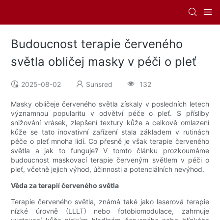
Budoucnost terapie červeného
světla obličej masky v péči o pleť
2025-08-02
Sunsred
132
Masky obličeje červeného světla získaly v posledních letech
významnou popularitu v odvětví péče o pleť. S přísliby
snižování vrásek, zlepšení textury kůže a celkově omlazení
kůže se tato inovativní zařízení stala základem v rutinách
péče o pleť mnoha lidí. Co přesně je však terapie červeného
světla a jak to funguje? V tomto článku prozkoumáme
budoucnost maskovací terapie červeným světlem v péči o
pleť, včetně jejich výhod, účinnosti a potenciálních nevýhod.
Věda za terapií červeného světla
Terapie červeného světla, známá také jako laserová terapie
nízké úrovně (LLLT) nebo fotobiomodulace, zahrnuje