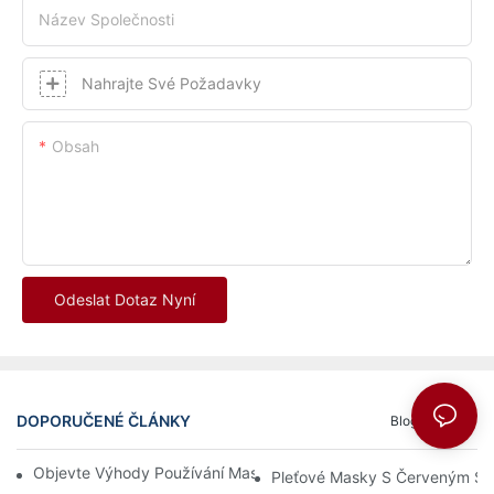
Název Společnosti
Nahrajte Své Požadavky
Obsah
Odeslat Dotaz Nyní
DOPORUČENÉ ČLÁNKY
Blog
FAQ
Objevte Výhody Používání Masky S Červenou Světelnou Terapií
Pleťové Masky S Červeným Sv