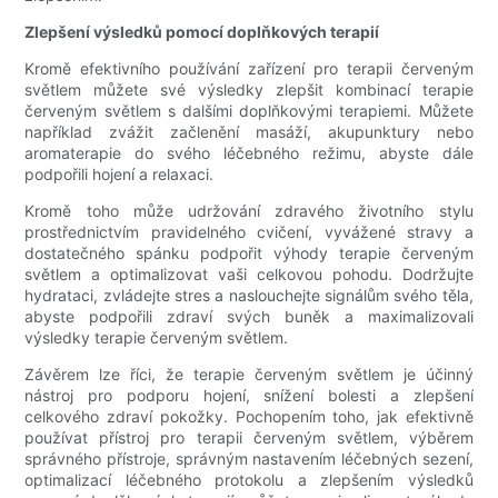
Zlepšení výsledků pomocí doplňkových terapií
Kromě efektivního používání zařízení pro terapii červeným
světlem můžete své výsledky zlepšit kombinací terapie
červeným světlem s dalšími doplňkovými terapiemi. Můžete
například zvážit začlenění masáží, akupunktury nebo
aromaterapie do svého léčebného režimu, abyste dále
podpořili hojení a relaxaci.
Kromě toho může udržování zdravého životního stylu
prostřednictvím pravidelného cvičení, vyvážené stravy a
dostatečného spánku podpořit výhody terapie červeným
světlem a optimalizovat vaši celkovou pohodu. Dodržujte
hydrataci, zvládejte stres a naslouchejte signálům svého těla,
abyste podpořili zdraví svých buněk a maximalizovali
výsledky terapie červeným světlem.
Závěrem lze říci, že terapie červeným světlem je účinný
nástroj pro podporu hojení, snížení bolesti a zlepšení
celkového zdraví pokožky. Pochopením toho, jak efektivně
používat přístroj pro terapii červeným světlem, výběrem
správného přístroje, správným nastavením léčebných sezení,
optimalizací léčebného protokolu a zlepšením výsledků