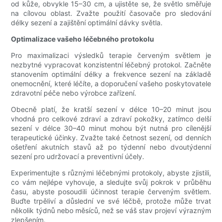
od kůže, obvykle 15–30 cm, a ujistěte se, že světlo směřuje
na cílovou oblast. Zvažte použití časovače pro sledování
délky sezení a zajištění optimální dávky světla.
Optimalizace vašeho léčebného protokolu
Pro maximalizaci výsledků terapie červeným světlem je
nezbytné vypracovat konzistentní léčebný protokol. Začněte
stanovením optimální délky a frekvence sezení na základě
onemocnění, které léčíte, a doporučení vašeho poskytovatele
zdravotní péče nebo výrobce zařízení.
Obecně platí, že kratší sezení v délce 10–20 minut jsou
vhodná pro celkové zdraví a zdraví pokožky, zatímco delší
sezení v délce 30–40 minut mohou být nutná pro cílenější
terapeutické účinky. Zvažte také četnost sezení, od denních
ošetření akutních stavů až po týdenní nebo dvoutýdenní
sezení pro udržovací a preventivní účely.
Experimentujte s různými léčebnými protokoly, abyste zjistili,
co vám nejlépe vyhovuje, a sledujte svůj pokrok v průběhu
času, abyste posoudili účinnost terapie červeným světlem.
Buďte trpěliví a důslední ve své léčbě, protože může trvat
několik týdnů nebo měsíců, než se váš stav projeví výrazným
zlepšením.