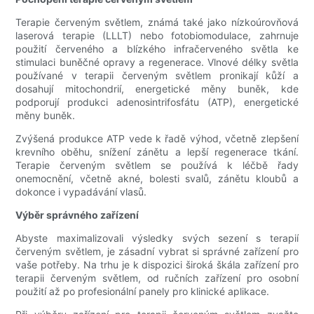
Terapie červeným světlem, známá také jako nízkoúrovňová
laserová terapie (LLLT) nebo fotobiomodulace, zahrnuje
použití červeného a blízkého infračerveného světla ke
stimulaci buněčné opravy a regenerace. Vlnové délky světla
používané v terapii červeným světlem pronikají kůží a
dosahují mitochondrií, energetické měny buněk, kde
podporují produkci adenosintrifosfátu (ATP), energetické
měny buněk.
Zvýšená produkce ATP vede k řadě výhod, včetně zlepšení
krevního oběhu, snížení zánětu a lepší regenerace tkání.
Terapie červeným světlem se používá k léčbě řady
onemocnění, včetně akné, bolesti svalů, zánětu kloubů a
dokonce i vypadávání vlasů.
Výběr správného zařízení
Abyste maximalizovali výsledky svých sezení s terapií
červeným světlem, je zásadní vybrat si správné zařízení pro
vaše potřeby. Na trhu je k dispozici široká škála zařízení pro
terapii červeným světlem, od ručních zařízení pro osobní
použití až po profesionální panely pro klinické aplikace.