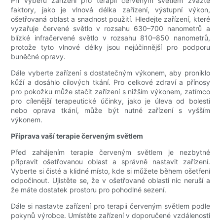
Při výběru zařízení pro terapii červeným světlem zvažte
faktory, jako je vlnová délka zařízení, výstupní výkon,
ošetřovaná oblast a snadnost použití. Hledejte zařízení, které
vyzařuje červené světlo v rozsahu 630–700 nanometrů a
blízké infračervené světlo v rozsahu 810–850 nanometrů,
protože tyto vlnové délky jsou nejúčinnější pro podporu
buněčné opravy.
Dále vyberte zařízení s dostatečným výkonem, aby proniklo
kůží a dosáhlo cílových tkání. Pro celkové zdraví a přínosy
pro pokožku může stačit zařízení s nižším výkonem, zatímco
pro cílenější terapeutické účinky, jako je úleva od bolesti
nebo oprava tkání, může být nutné zařízení s vyšším
výkonem.
Příprava vaší terapie červeným světlem
Před zahájením terapie červeným světlem je nezbytné
připravit ošetřovanou oblast a správně nastavit zařízení.
Vyberte si čisté a klidné místo, kde si můžete během ošetření
odpočinout. Ujistěte se, že v ošetřované oblasti nic neruší a
že máte dostatek prostoru pro pohodlné sezení.
Dále si nastavte zařízení pro terapii červeným světlem podle
pokynů výrobce. Umístěte zařízení v doporučené vzdálenosti