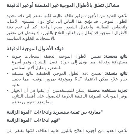
مشاكل تتعلق بالأطوال الموجية غير المتسقة أو غير الدقيقة
تدّعي العديد من الأجهزة توفير طاقة عالية، لكنها تفتقر إلى دقة تحديد
الطول الموجي. قد يؤدي هذا التباين إلى نتائج دون المستوى الأمثل،
وانخفاض الفعالية، واحتمال الشعور بعدم الراحة. كما أن عدم دقة
الأطوال الموجية قد يُقلل من فعالية العلاج بالليزر، إذ يفشل في تحفيز
الاستجابات الخلوية المناسبة.
فوائد الأطوال الموجية الدقيقة
نتائج محسنة:
تضمن الأطوال الموجية الدقيقة استجابات خلوية
مستهدفة وفعالة، مما يؤدي إلى جودة أفضل للبشرة، ونمو أسرع
للشعر، وتقليل آلام المفاصل.
نتائج متسقة:
تضمن دقة الطول الموجي الحقيقية نتائج متسقة
وموثوقة بمرور الوقت، مما يجعل RLT خيار علاج يمكن الاعتماد
عليه.
تجربة مستخدم محسنة:
يمكن للمستخدمين أن يثقوا في أن الجهاز
يوفر الموجات الضوئية الدقيقة اللازمة للحصول على أفضل النتائج،
مما يعزز ثقتهم ورضاهم.
مقارنة بين تقنية سنسريد وادعاءات "القوة الزائفة"
فهم ادعاءات "القوة الزائفة"
تدّعي العديد من أجهزة العلاج بالليزر عالية الطاقة، لكنها تفتقر إلى