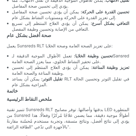
تقليل الالتهاب:
يمكن للأطوال الموجية الدقيقة أن تقلل الالتهاب، مما
يؤدي إلى تحسين صحة المفاصل.
تحسين القدرة على الحركة:
يمكن أن يؤدي تحسين صحة المفاصل
إلى تعزيز القدرة على الحركة ومستويات النشاط بشكل عام.
التعافي بشكل أسرع:
يمكن أن يؤدي العلاج المنتظم إلى تسريع
التعافي من الإصابة وتحسين وظيفة المفصل.
صحة أفضل بشكل عام
يعمل Sunsreds RLT على تعزيز الصحة العامة وصحة الخلايا:
تحسين وظيفة الخلايا:
تعمل الأطوال الموجية الدقيقة لـSansred
على تحفيز النشاط الخلوي، مما يعزز الصحة العامة.
تعزيز وظيفة المناعة:
يمكن أن يؤدي العلاج المنتظم إلى تحسين
وظيفة المناعة والصحة العامة.
تقليل التوتر:
يمكن أن يساعد RLT في تقليل التوتر وتحسين الحالة
المزاجية بشكل عام.
خاتمة
ملخص النقاط الرئيسية
تتميز تقنية Sunsreds RLT بدقتها وأصالتها. توفر مصابيح LED المتطورة
من Sunsred أطوالًا موجية دقيقة، مما يضمن علاجًا مُركزًا وفعالًا. هذا
يؤدي إلى نتائج أفضل، ونتائج متسقة، وتجربة مستخدم مُحسّنة مقارنةً
بالأجهزة التي تدّعي "الطاقة الزائفة".