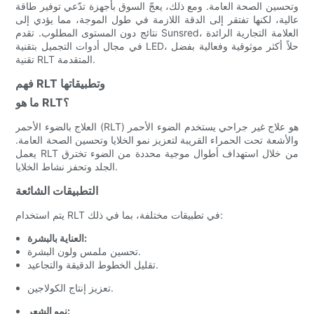
وتحسين الصحة العامة. ومع ذلك، يعجّ السوق بأجهزة تدّعي توفير طاقة
عالية، لكنها تفتقر إلى الدقة اللازمة في طول الموجة، مما يؤدي إلى
نتائج دون المستوى المطلوب. تقدم Sunsred، العلامة التجارية الرائدة
في مجال أدوات التجميل بتقنية LED، حلاً أكثر موثوقية وفعالية بفضل
تقنية RLT المتقدمة.
فهم RLT وتطبيقاتها
ما هو RLT؟
العلاج بالضوء الأحمر (RLT) هو علاج غير جراحي يستخدم الضوء الأحمر
والأشعة تحت الحمراء القريبة لتعزيز نمو الخلايا وتحسين الصحة العامة.
يعمل RLT من خلال استهداف أطوال موجية محددة من الضوء تخترق
الجلد وتحفز نشاط الخلايا.
التطبيقات الشائعة
يتم استخدام RLT في تطبيقات مختلفة، بما في ذلك:
العناية بالبشرة:
تحسين ملمس ولون البشرة.
تقليل الخطوط الدقيقة والتجاعيد.
تعزيز إنتاج الكولاجين.
نمو الشعر: