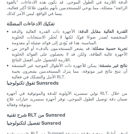
الدقة اللازمة في الطول الموجي. قد تكون هذه الادعاءات "بالقوة
الزائفة" مضللة، مما يوحي للمستخدمين بأنهم يتلقون علاجًا أكثر فعالية،
بينما في الواقع، ليس الأمر كذلك.
تفكيك الادعاءات المضللة
القدرة العالية مقابل الدقة:
الأجهزة ذات القدرة العالية والدقة
المنخفضة تُصدر ضوءًا قويًا، لكنها لا تُحفّز الاستجابات الخلوية
المناسبة. هذا قد يُؤدي إلى فوائد ضئيلة أو معدومة.
تجربة حسية مضللة:
قد يشعر المستخدمون بالدفء أو الوخز من
الأجهزة عالية الطاقة، ولكن قد لا يحصلون على الفوائد الخلوية
اللازمة للحصول على أفضل النتائج.
نتائج غير متسقة:
يمكن للأجهزة ذات الأطوال الموجية غير المتسقة
أن تنتج نتائج غير موثوقة، مما يترك المستخدمين يشعرون بخيبة
الأمل والتشكك في فعالية RLT.
تفوق تكنولوجيا Sunsreds
تولي سنسريد الأولوية للدقة والموثوقية في أجهزة RLT. من خلال
ضمان دقة توصيل الطول الموجي، توفر أجهزة سنسريد خيارات علاج
موثوقة وفعالة.
شرح تقنية RLT من Sunsred
تفصيل لتكنولوجيا Sunsred
صُممت تقنية RLT من Sunsred لتوفير أطوال موجية دقيقة ومتسقة