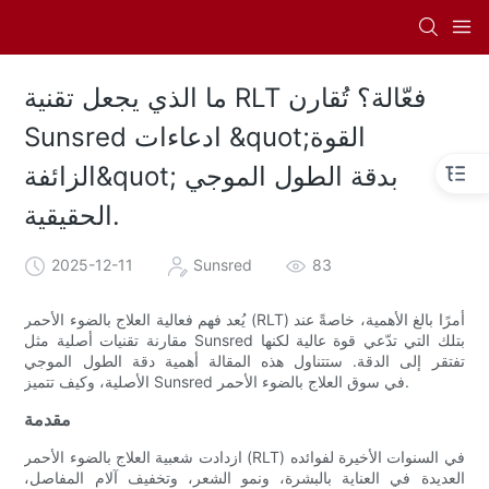
ما الذي يجعل تقنية RLT فعّالة؟ تُقارن
Sunsred ادعاءات &quot;القوة
الزائفة&quot; بدقة الطول الموجي
الحقيقية.
2025-12-11
Sunsred
83
يُعد فهم فعالية العلاج بالضوء الأحمر (RLT) أمرًا بالغ الأهمية، خاصةً عند
مقارنة تقنيات أصلية مثل Sunsred بتلك التي تدّعي قوة عالية لكنها
تفتقر إلى الدقة. ستتناول هذه المقالة أهمية دقة الطول الموجي
الأصلية، وكيف تتميز Sunsred في سوق العلاج بالضوء الأحمر.
مقدمة
ازدادت شعبية العلاج بالضوء الأحمر (RLT) في السنوات الأخيرة لفوائده
العديدة في العناية بالبشرة، ونمو الشعر، وتخفيف آلام المفاصل،