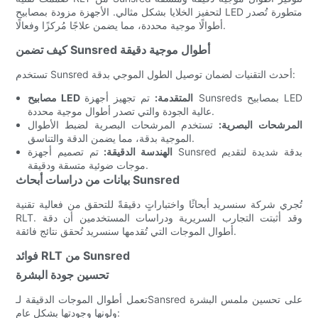
لتحفيز الخلايا بشكل مثالي. الأجهزة مزودة بمصابيح LED متطورة تُصدر
أطوالًا موجية محددة، مما يضمن علاجًا مُركزًا وفعالًا.
كيف تضمن Sunsred أطوال موجية دقيقة
تستخدم Sunsred أحدث التقنيات لضمان توصيل الطول الموجي بدقة:
مصابيح LED المتقدمة:
تم تجهيز أجهزة Sunsreds بمصابيح LED
عالية الجودة والتي تصدر أطوال موجية محددة.
المرشحات البصرية:
تستخدم المرشحات البصرية لضبط الأطوال
الموجية بدقة، مما يضمن الدقة والتناسق.
الهندسة الدقيقة:
تم تصميم أجهزة Sunsred بدقة شديدة لتقديم
موجات ضوئية متسقة ودقيقة.
بيانات من دراسات أبحاث Sunsred
تُجري شركة سنسريد أبحاثًا واختباراتٍ دقيقةً للتحقق من فعالية تقنية
RLT. وقد أثبتت التجارب السريرية ودراسات المستخدمين أن دقة
أطوال الموجات التي تُقدمها سنسريد تُحقق نتائج فائقة.
فوائد RLT من Sunsred
تحسين جودة البشرة
تعمل أطوال الموجات الدقيقة لـSansred على تحسين ملمس البشرة
ولونها وجودتها بشكل عام: