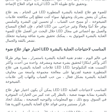
لزيادة فوائد العلاج الإضاءة LED وتحقيق نتائج طويلة الأمد.
في الختام ، يعد علاج LED للضوء هو علاج للعناية بالبشرة المتطورة
يمكن أن ينعش بشرتك وتحويلها. سواء كنت تتطلع إلى مكافحة علامات
الشيخوخة ، أو مسح حب الشباب ، أو تحسين لون البشرة والملمس
العام ، فإن العلاج المصباح LED يوفر حلًا آمنًا وفعالًا وغير جراحي. من
خلال البحث عن أفضل علاج للضوء LED والعمل مع أخصائي في مجال
العناية بالبشرة الموثوق به ، يمكنك تحقيق بشرة شاقة وشبابية تجعلك
تشعر بالثقة والجمال.
اختيار جهاز علاج ضوء LED المناسب لاحتياجات العناية بالبشرة
في عالم اليوم ، تتقدم تقنية العناية بالبشرة باستمرار ، مما يوفر طرقًا
أكثر وأكثر ابتكارًا لتحقيق بشرة صحية ومشرقة. واحدة من أحدث وأكثر
علاجات العناية بالبشرة هي علاج LED LED. اكتسبت هذه التكنولوجيا
المتطورة شعبية لقدرتها على معالجة مجموعة واسعة من مخاوف
العناية بالبشرة بشكل فعال ، من حب الشباب والتهاب إلى علامات
الشيخوخة.
يمكن أن يكون اختيار جهاز علاج LED LED المناسب لاحتياجات العناية
بالبشرة بمثابة مهمة صعبة ، بالنظر إلى عدد كبير من الخيارات المتوفرة
في السوق. ومع ذلك ، مع المعلومات والتوجيه الصحيحة ، يمكنك اتخاذ
قرار مستنير وجني فوائد علاج العناية بالبشرة الثورية هذا.