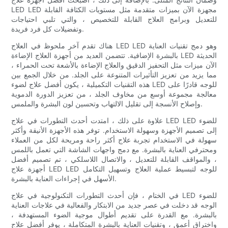
LED LED مجهزة الآن بميزات متقدمة مثل مستويات الكثافة القابلة
للتعديل وبرامج العلاج القابلة للتخصيص ، والتي تلبي احتياجات
وتفضيلات كل فرد فريدة.
هناك تقدم آخر ملحوظ في العلاج LED LED وهو دمج تقنيات العناية
بالبشرة الإضافية. تتضمن العديد من أجهزة العلاج الإضاءة LED الحديثة
الآن ميزات مثل التحفيز الدقيق والعلاج الإضاءة بالأشعة تحت الحمراء ،
مما يزيد من تعزيز التأثيرات المتنوعة على الجلد. من خلال الجمع بين
هذه التقنيات التكميلية ، يكون أفضل علاج لضوء LED للوجه قادرًا على
معالجة مجموعة أوسع من مخاوف الجلد ، من تعزيز الدورة الدموية
وإصلاح الأنسجة إلى تقليل الالتهاب وتحسين لون البشرة والملمس.
علاوة على ذلك ، امتدت أحدث التطورات في علاج LED LED للضوء
إلى تصميم الأجهزة وسهولة الاستخدام. توفر هذه الأجهزة الأنيقة وأكثر
سهولة في الاستخدام تجربة علاج أكثر راحة ومريحة لكل من العملاء
ومحترفي العناية بالبشرة. مع دمج واجهات الشاشة التي تعمل باللمس
، والمواقف القابلة للتعديل ، والاتصال اللاسلكي ، تم تصميم أفضل
أجهزة علاج LED LED للوجه لتبسيط عملية العلاج وتسهيل التكامل
الأسهل في إجراءات العناية بالبشرة.
في الختام ، فإن أحدث التطورات التكنولوجية في علاج LED للضوء
الوجه قد دخلت في عصر جديد من الابتكار والفعالية في علاجات العناية
بالبشرة. مع القدرة على تقديم أطوال موجية الضوء المستهدفة ،
واختراق أعمق ، وتقنيات العناية بالبشرة المتكاملة ، يوفر أفضل علاج