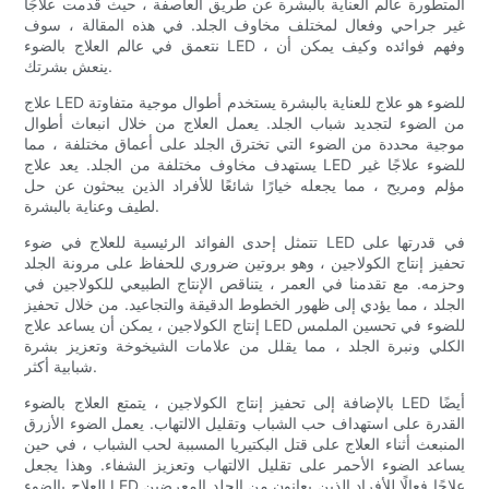
المتطورة عالم العناية بالبشرة عن طريق العاصفة ، حيث قدمت علاجًا
غير جراحي وفعال لمختلف مخاوف الجلد. في هذه المقالة ، سوف
نتعمق في عالم العلاج بالضوء LED ، وفهم فوائده وكيف يمكن أن
ينعش بشرتك.
علاج LED للضوء هو علاج للعناية بالبشرة يستخدم أطوال موجية متفاوتة
من الضوء لتجديد شباب الجلد. يعمل العلاج من خلال انبعاث أطوال
موجية محددة من الضوء التي تخترق الجلد على أعماق مختلفة ، مما
يستهدف مخاوف مختلفة من الجلد. يعد علاج LED للضوء علاجًا غير
مؤلم ومريح ، مما يجعله خيارًا شائعًا للأفراد الذين يبحثون عن حل
لطيف وعناية بالبشرة.
تتمثل إحدى الفوائد الرئيسية للعلاج في ضوء LED في قدرتها على
تحفيز إنتاج الكولاجين ، وهو بروتين ضروري للحفاظ على مرونة الجلد
وحزمه. مع تقدمنا ​​في العمر ، يتناقص الإنتاج الطبيعي للكولاجين في
الجلد ، مما يؤدي إلى ظهور الخطوط الدقيقة والتجاعيد. من خلال تحفيز
إنتاج الكولاجين ، يمكن أن يساعد علاج LED للضوء في تحسين الملمس
الكلي ونبرة الجلد ، مما يقلل من علامات الشيخوخة وتعزيز بشرة
شبابية أكثر.
بالإضافة إلى تحفيز إنتاج الكولاجين ، يتمتع العلاج بالضوء LED أيضًا
القدرة على استهداف حب الشباب وتقليل الالتهاب. يعمل الضوء الأزرق
المنبعث أثناء العلاج على قتل البكتيريا المسببة لحب الشباب ، في حين
يساعد الضوء الأحمر على تقليل الالتهاب وتعزيز الشفاء. وهذا يجعل
العلاج بالضوء LED علاجًا فعالًا للأفراد الذين يعانون من الجلد المعرضين