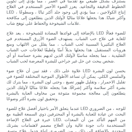
يستنزف بشكل طبيعي مع تقدمنا ​​في العمر ، مما يؤدي إلى تكوين
الخطوط الدقيقة والتجاعيد. يعزز الضوء الأحمر المستخدم في العلاج
LED إنتاج الكولاجين ، مما يؤدي إلى وجود جلد أكثر ثباتًا ، وسطوعًا ،
وأكثر شبابًا. هذا يجعلها علاجًا مثاليًا لأولئك الذين يتطلعون إلى مكافحة
علامات الشيخوخة والحفاظ على توهج شاب.
بالإضافة إلى فوائدها المضادة للشيخوخة ، يعد علاج LED للضوء فعالًا
للغاية في علاج حب الشباب. يستهدف الضوء الأزرق المستخدم في
العلاج البكتيريا المسببة لحب الشباب ، مما يقلل من الالتهاب ومنع
هروبات المستقبل. هذا يجعلها بديلاً آمنًا ولطيفًا لعلاجات حب الشباب
التقليدية ، مما يجعله مناسبًا لأولئك الذين لديهم بشرة حساسة أو أي
شخص يبحث عن حل غير جراحي للبشرة المعرضة لحب الشباب.
علاوة على ذلك ، فقد تبين أن علاج ضوء LED يحسن لون البشرة
والملمس الكلي. يمكن أن تساعد الأطوال الموجية المختلفة للضوء في
تقليل الاحمرار ، وتقليل ظهور تصبغ ، وحتى لون البشرة ، مما يترك لك
بشرة أكثر سلاسة وأكثر إشراقًا. هذا يجعله علاجًا مثاليًا لأولئك الذين
يتطلعون إلى معالجة مجموعة متنوعة من مخاوف العناية بالبشرة
وتحقيق لون بشرة أكثر وضوحًا.
عندما يتعلق الأمر باختيار أفضل علاج للضوء LED للوجه ، من الضروري
البحث عن عيادة للعناية بالبشرة أو المحترفين ذوي السمعة الطيبة مع
خبرة في العلاج الإضاءة LED. من المهم التأكد من أن المعدات
المستخدمة ذات جودة عالية وأن العلاج مصمم لاهتمامات بشرتك
المحددة. بالإضافة إلى ذلك ، من الضروري اتباع جدول علاج متسق