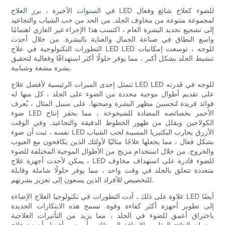
في السنوات الأخيرة ، برز العلاج LED للضوء كعلاج شائع وفعال
لمجموعة متنوعة من مخاوف الجلد. من الحد من حب الشباب والتجاعيد
إلى تشجيع تجديد البشرة العام ، اكتسب هذا الإجراء غير الغازي اهتمامًا
واسع النطاق في صناعة الجمال والعناية بالبشرة. من خلال أحدث
التطورات التكنولوجية في علاج LED LED للوجه ، توسعت إمكانيات
تنشيط الجلد بشكل أكبر ، مما يوفر حلولًا أكثر استهدافًا وفعالية لتحقيق
بشرة مشعة وشبابية.
تتمثل إحدى الميزات الرئيسية لأفضل علاج LED LED للوجه في قدرته
على تقديم أطوال موجية محددة من الضوء على الجلد ، كل منها له
فوائد فريدة لتحسين مظهر البشرة وصحتها. على سبيل المثال ، يُعرف
ضوء LED الأحمر بخصائصه المضادة للشيخوخة ، مما يحفز إنتاج
الكولاجين ويقلل من ظهور الخطوط الدقيقة والتجاعيد. وفي الوقت
نفسه ، ثبت أن ضوء LED الأزرق يحارب البكتيريا المسببة لحب الشباب
بشكل فعال ، مما يجعلها علاجًا مثاليًا لأولئك الذين يكافحون مع العيوب
والخروج. من خلال استخدام مزيج من الأطوال الموجية المختلفة للضوء
، يمكن لأحدث أجهزة علاج LED للضوء قادرة على استهداف مخاوف
متعددة تتعلق بالجلد في وقت واحد ، مما يوفر حلولًا شاملة وقابلة
للتخصيص للأفراد الذين يسعون إلى تعزيز بشرتهم.
علاوة على ذلك ، أدت التطورات في تكنولوجيا العلاج الإضاءة LED أيضًا
إلى تطوير أجهزة أكثر كفاءة وقوة. تسمح هذه الابتكارات الجديدة
باختراق أعمق للضوء في الجلد ، مما يزيد من التأثيرات العلاجية
وضمان النتائج المثلى. بالإضافة إلى ذلك ، أصبحت أفضل أجهزة علاج