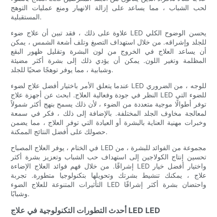
لحب الشباب ، مما يساعد على إزالة الانهيار ومنع عمليات التوهج
المستقبلية.
علاوة على ذلك ، فقد تبين أن علاج ضوء LED يحسن الوضوح الكلي
للجلد وإشراقه. من خلال استهداف التصبغ وتلف أشعة الشمس ، يمكن
أن يساعد العلاج في الخروج من لون البشرة وتقليل ظهور البقع
المظلمة وتغير اللون. يمكن أن يؤدي ذلك إلى بشرة أكثر مضيئة
وشبابية ، مما يوفر توهجًا صحيًا للجلد.
عندما يتعلق الأمر باختيار أفضل علاج لضوء LED للوجه ، من الضروري
النظر في جودة وفعالية العلاج. ابحث عن أجهزة علاج LED للضوء التي
توفر أطوالًا موجية متعددة من الضوء ، لأن ذلك يسمح بنهج أكثر شمولاً
لمعالجة مخاوف الجلد المختلفة. بالإضافة إلى ذلك ، فكر في سمعة
وخبرات مهنية العناية بالبشرة أو العيادة التي توفر العلاج ، مما يضمن
حصولك على أفضل النتائج الممكنة.
في الختام ، يوفر العلاج المصباح LED مجموعة من الفوائد للبشرة ، من
تحسين إنتاج الكولاجين إلى استهداف حب الشباب وتعزيز بشرة أكثر
إشراقًا. من خلال فهم فوائد العلاج الإضاءة LED واختيار أفضل خيار
علاج ، يمكنك تنشيط بشرتك وتحويلها بتكنولوجيا متطورة. تجربة
التأثيرات المتنوعة للعلاج الضوء LED واحتضان بشرة أكثر إشراقًا
وشبابًا.
أحدث التطورات التكنولوجية في علاج LED LED