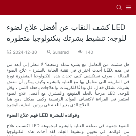
كشف النقاب عن أفضل علاج لضوء LED
للوجه: تنشيط بشرتك بتكنولوجيا متطورة
2024-12-30
Sunsred
140
هل سئمت من التعامل مع بشرة مملة ومتعبة؟ لا تنظر إلى أبعد من
أحدث اختراق في تقنية العناية بالبشرة - علاج الضوء LED. في هذه
المقالة ، سوف نستكشف كيف تحدث هذه التكنولوجيا المتطورة ثورة
في الطريقة التي نتعامل بها مع العناية بالبشرة وكيف يمكن أن تنعش
بشرتك بشكل فعال. قل وداعًا للكريمات والعلاجات باهظة الثمن ، وقل
مرحباً بالجلد المتوهج والمشرق مع أفضل علاج لضوء LED للوجه.
استمر في القراءة لاكتشاف الفوائد الرئيسية وكيف يمكنك دمج هذا
العلاج الذي يغير اللعبة في روتين العناية بالبشرة.
فهم علاج الضوء LED وفوائده للبشرة
اكتسبت علاج LED للضوء شعبية في صناعة العناية بالبشرة لمجموعة
من فوائدها في تحويل وتنشيط الجلد. لقد أخذت هذه التكنولوجيا