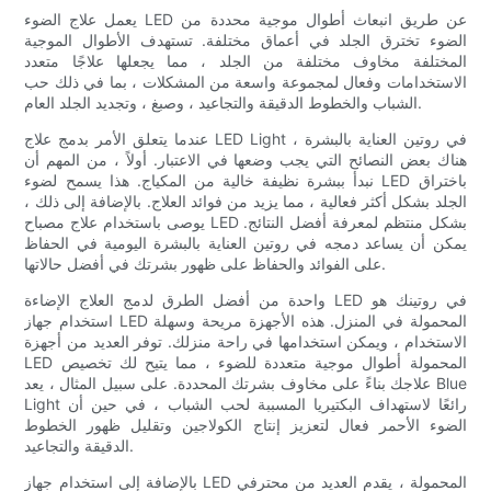
يعمل علاج الضوء LED عن طريق انبعاث أطوال موجية محددة من
الضوء تخترق الجلد في أعماق مختلفة. تستهدف الأطوال الموجية
المختلفة مخاوف مختلفة من الجلد ، مما يجعلها علاجًا متعدد
الاستخدامات وفعال لمجموعة واسعة من المشكلات ، بما في ذلك حب
الشباب والخطوط الدقيقة والتجاعيد ، وصبغ ، وتجديد الجلد العام.
عندما يتعلق الأمر بدمج علاج LED Light في روتين العناية بالبشرة ،
هناك بعض النصائح التي يجب وضعها في الاعتبار. أولاً ، من المهم أن
نبدأ ببشرة نظيفة خالية من المكياج. هذا يسمح لضوء LED باختراق
الجلد بشكل أكثر فعالية ، مما يزيد من فوائد العلاج. بالإضافة إلى ذلك ،
يوصى باستخدام علاج مصباح LED بشكل منتظم لمعرفة أفضل النتائج.
يمكن أن يساعد دمجه في روتين العناية بالبشرة اليومية في الحفاظ
على الفوائد والحفاظ على ظهور بشرتك في أفضل حالاتها.
واحدة من أفضل الطرق لدمج العلاج الإضاءة LED في روتينك هو
استخدام جهاز LED المحمولة في المنزل. هذه الأجهزة مريحة وسهلة
الاستخدام ، ويمكن استخدامها في راحة منزلك. توفر العديد من أجهزة
LED المحمولة أطوال موجية متعددة للضوء ، مما يتيح لك تخصيص
علاجك بناءً على مخاوف بشرتك المحددة. على سبيل المثال ، يعد Blue
Light رائعًا لاستهداف البكتيريا المسببة لحب الشباب ، في حين أن
الضوء الأحمر فعال لتعزيز إنتاج الكولاجين وتقليل ظهور الخطوط
الدقيقة والتجاعيد.
بالإضافة إلى استخدام جهاز LED المحمولة ، يقدم العديد من محترفي