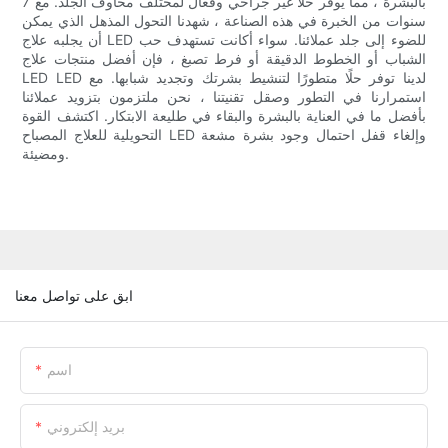
بالبشرة ، مما يوفر حلاً غير جراحي وفعال لمختلف مخاوف الجلد. مع 7
سنوات من الخبرة في هذه الصناعة ، شهدنا التحول المذهل الذي يمكن
أن يجلبه علاج LED للضوء إلى جلد عملائنا. سواء أكانت تستهدف حب
الشباب أو الخطوط الدقيقة أو فرط تصبغ ، فإن أفضل منتجات علاج
LED LED لدينا توفر حلًا متطورًا لتنشيط بشرتك وتجديد شبابها. مع
استمرارنا في التطور وصقل تقنيتنا ، نحن ملتزمون بتزويد عملائنا
بأفضل ما في العناية بالبشرة والبقاء في طليعة الابتكار. اكتشف القوة
التحويلية للعلاج المصباح LED وإلغاء قفل احتمال وجود بشرة مشعة
ومضيئة.
ابق على تواصل معنا
اسم
بريد إلكتروني