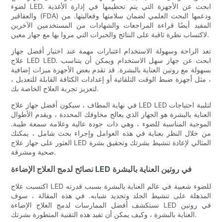
لضوء LED. ابحث عن الأجهزة التي يتم تحطيمها في إدارة الأغذية
والعقاقير (FDA) ودعمها البحث العلمي لضمان سلامتها وفعاليتها. من
المفيد أيضًا قراءة المراجعات والشهادات من المستخدمين الآخرين
لاكتساب نظرة ثاقبة على النتائج والخبرات التي مروا بها مع جهاز معين.
تعد الراحة وسهولة الاستخدام اعتبارات مهمة عند اختيار أفضل جهاز
علاج LED LED. ابحث عن جهاز سهل الاستخدام ويمكن أن يتناسب
بسهولة مع روتين العناية بالبشرة. قد تقدم بعض الأجهزة ميزات إضافية
، مثل أجهزة ضبط الوقت التلقائية أو إعدادات الكثافة القابلة للتعديل ،
لتعزيز تجربة العلاج الخاصة بك.
في نهاية المطاف ، سيكون أفضل جهاز علاج LED LED لتلبية احتياجات
العناية بالبشرة هو الجهاز الذي يعالج مخاوفك المحددة ، ويقدم الأطوال
الموجية المناسبة للضوء ، وهي ذات جودة عالية وعلامة سمعة طيبة.
من خلال النظر بعناية في هذه العوامل وإجراء بحث شامل ، يمكنك
العثور على جهاز علاج LED المثالي لإعادة تنشيط بشرتك وتحقيق بشرة
صحية ومشرقة.
نصائح لدمج العلاج الإضاءة LED في روتين العناية بالبشرة
اكتسبت علاج LED للضوء شعبية في عالم العناية بالبشرة بسبب قدرته
المذهلة على تنشيط الجلد وتجديد شبابه. في هذه المقالة ، سوف
نستكشف أفضل الممارسات لدمج العلاج الإضاءة LED في روتين
العناية بالبشرة ، وكيف يمكن أن تفيد هذه التقنية المتطورة بشرتك.