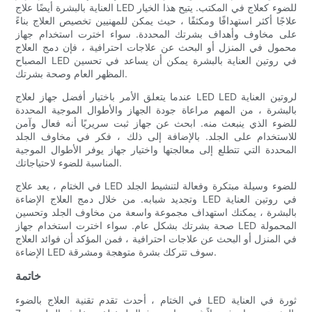
العناية بالبشرة أيضًا علاج LED للضوء كعلاج في المكتب. يتيح هذا الخيار
علاجًا أكثر استهدافًا ومكثفًا ، حيث يمكن للمهنيين تخصيص العلاج بناءً
على مخاوف وأهداف بشرتك المحددة. سواء اخترت استخدام جهاز
محمول في المنزل أو البحث عن علاجات احترافية ، فإن دمج العلاج
المصباح LED في روتين العناية بالبشرة يمكن أن يساعد في تحسين
المظهر العام وصحة بشرتك.
عندما يتعلق الأمر باختيار أفضل جهاز لعلاج LED LED لروتين العناية
بالبشرة ، من المهم مراعاة جودة الجهاز والأطوال الموجية المحددة
للضوء الذي ينبعث منه. ابحث عن جهاز ثبت سريريًا أنه فعال وآمن
للاستخدام على الجلد. بالإضافة إلى ذلك ، فكر في مخاوف الجلد
المحددة التي تتطلع إلى معالجتها واختيار جهاز يوفر الأطوال الموجية
المناسبة للضوء لاحتياجاتك.
في الختام ، يعد علاج LED للضوء وسيلة مبتكرة وفعالة لتنشيط الجلد
وتجديد شبابه. من خلال دمج العلاج الإضاءة LED في روتين العناية
بالبشرة ، يمكنك استهداف مجموعة واسعة من مخاوف الجلد وتحسين
صحة بشرتك بشكل عام. سواء اخترت استخدام جهاز LED المحمولة
في المنزل أو البحث عن علاجات احترافية ، فمن المؤكد أن فوائد العلاج
الإضاءة LED سوف تتركك بشرة متوهجة ومشرقة.
خاتمة
في الختام ، أحدث تقدم تقنية العلاج بالضوء LED ثورة في العناية