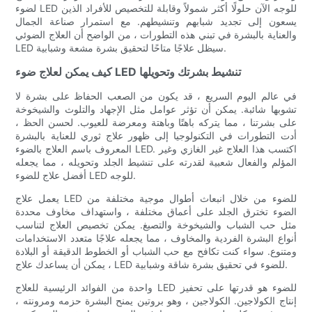
لضوء LED للوجه الآن حلولًا أكثر شمولاً وقابلة للتخصيص للأفراد الذين
يسعون إلى تجديد شبابهم وتنشيطهم. مع استمرار صناعة الجمال
والعناية بالبشرة في تبني هذه التطورات ، من الواضح أن العلاج الضوئي
LED سيظل علاجًا متاحًا لتحقيق بشرة مشعة وشبابية.
كيف يمكن لعلاج ضوء LED تنشيط بشرتك وتحويلها
في عالم اليوم السريع ، قد يكون من الصعب الحفاظ على بشرة لا
تشوبها شائبة. يمكن أن تؤثر عوامل مثل الإجهاد والتلوث والشيخوخة
على بشرتنا ، مما يتركه باهتًا وباهتة ومعرضة للعيوب. لحسن الحظ ،
أدت التطورات في التكنولوجيا إلى ظهور علاج ثوري للعناية بالبشرة
المعروف باسم العلاج بالضوء LED. اكتسب هذا العلاج غير الغازي وغير
المؤلم والفعال شعبية لقدرته على تنشيط الجلد وتحويله ، مما يجعله
أفضل علاج للضوء LED للوجه.
يعمل علاج LED للضوء من خلال انبعاث أطوال موجية مختلفة من
الضوء تخترق الجلد على أعماق مختلفة ، واستهداف مخاوف محددة
مثل حب الشباب والشيخوخة والتصبغ. يمكن تخصيص العلاج لتناسب
أنواع البشرة الفردية والمخاوف ، مما يجعله علاجًا متعدد الاستخدامات
ومتنوع. سواء كنت تكافح مع حب الشباب أو الخطوط الدقيقة أو البلادة
، يمكن أن يساعدك علاج LED للضوء في تحقيق بشرة شاقة وشبابية.
واحدة من الفوائد الرئيسية للعلاج LED للضوء هو قدرتها على تحفيز
إنتاج الكولاجين. الكولاجين ، وهو بروتين يمنح البشرة حزمه ومرونته ،