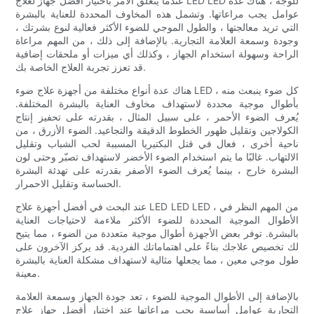
عندما يتعلق الأمر باختيار أفضل جهاز لعلاج LED LED للوجه ، هناك عدة
عوامل يجب مراعاتها. وتشمل هذه المخاوف المحددة للعناية بالبشرة
التي تريد معالجتها ، والطول الموجي للضوء الأكثر فعالية لنوع بشرتك ،
وجودة وسمعة العلامة التجارية. بالإضافة إلى ذلك ، من المهم مراعاة
الراحة وسهولة استخدام الجهاز ، وكذلك أي ميزات أو ملحقات إضافية
قد تعزز تجربة العلاج الخاصة بك.
هناك عدة أنواع مختلفة من أجهزة علاج ضوء LED ، كل ضوء ينبعث منه
بأطوال موجية محددة لاستهداف مخاوف العناية بالبشرة المختلفة.
يُعرف الضوء الأحمر ، على سبيل المثال ، بقدرته على تحفيز إنتاج
الكولاجين وتقليل ظهور الخطوط الدقيقة والتجاعيد. الضوء الأزرق ، من
ناحية أخرى ، فعال في قتل البكتيريا المسببة لحب الشباب وتقليل
الالتهاب. غالبًا ما يتم استخدام الضوء الأخضر لاستهداف تصبّر وحتى لون
البشرة خارج ، بينما يُعرف الضوء الأصفر بقدرته على تهدئة البشرة
الحساسة وتقليل الاحمرار.
عند البحث في أفضل أجهزة علاج LED LED LED ، من المهم النظر في
الأطوال الموجية المحددة للضوء الأكثر ملاءمة لاحتياجات العناية
بالبشرة. توفر بعض الأجهزة أطوال موجية متعددة من الضوء ، مما يتيح
لك تخصيص علاجك بناءً على اهتماماتك الفردية. قد يركز الآخرون على
طول موجي معين ، مما يجعلها مثالية لاستهداف مشكلة العناية بالبشرة
معينة.
بالإضافة إلى الأطوال الموجية للضوء ، تعد جودة الجهاز وسمعة العلامة
التجارية عوامل أساسية يجب مراعاتها عند اختيار أفضل جهاز علاج