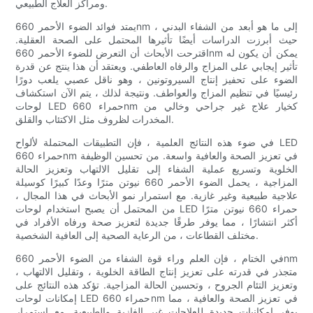
ومراكز العلاج الطبيعي.
يمتد فوائد الضوء الأحمر 660nm إلى ما هو أبعد من الشفاء البدني ،
حيث أبرزت الدراسات أيضًا تأثيرها المحتمل على الصحة العقلية.
اقترحت الأبحاث أن التعرض للضوء الأحمر 660nm يمكن أن يكون له
تأثير إيجابي على المزاج والرفاه العاطفي. ويعتقد أن هذا ينتج عن قدرة
الضوء على تحفيز إنتاج السيروتونين ، وهو ناقل عصبي يلعب دورًا
رئيسيًا في تنظيم المزاج والعواطف. ونتيجة لذلك ، يتم الآن استكشاف
لوحات LED حمراء 660nm كخيار علاج غير جراحي وخالي من
المخدرات لظروف مثل الاكتئاب والقلق.
في ضوء هذه النتائج العلمية ، فإن التطبيقات المحتملة لألواح LED
حمراء 660nm في تعزيز الصحة والعافية واسعة. من تحسين الوظيفة
الخلوية وتسريع عملية الشفاء إلى تقليل الالتهاب وتعزيز الحالة
المزاجية ، يحمل الضوء الأحمر 660 نيوتن مترًا وعدًا كبيرًا كوسيلة
علاجية طبيعية وغير غازية. مع استمرار نمو الأبحاث في هذا المجال ،
من المحتمل أن يصبح استخدام لوحات LED حمراء 660 نيوتن مترًا
أكثر انتشارًا ، مما يوفر طرقًا جديدة لتعزيز صحة ورفاه الأفراد في
مختلف القطاعات ، من الرعاية الصحية إلى العافية الشخصية.
في الختام ، فإن العلم وراء قوة الشفاء من الضوء الأحمر 660nm
متجذر في قدرته على تعزيز إنتاج الطاقة الخلوية ، وتقليل الالتهاب ،
وتعزيز التئام الجروح ، وتحسين الحالة المزاجية. تؤكد هذه النتائج على
إمكانات لوحات LED حمراء 660nm في تعزيز الصحة والعافية ، مما
يوفر إمكانيات جديدة للعلاجات غير الغازية والطبيعية. مع استمرار