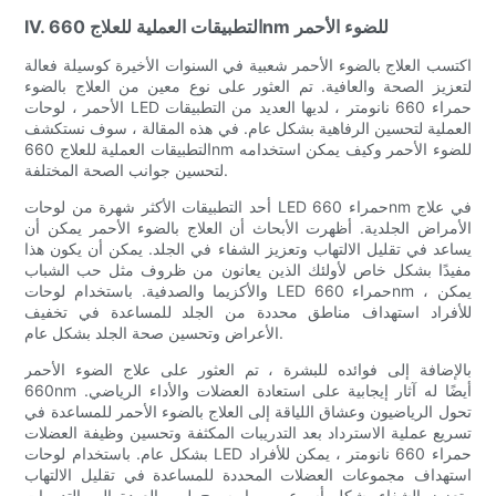
IV. التطبيقات العملية للعلاج 660nm للضوء الأحمر
اكتسب العلاج بالضوء الأحمر شعبية في السنوات الأخيرة كوسيلة فعالة
لتعزيز الصحة والعافية. تم العثور على نوع معين من العلاج بالضوء
الأحمر ، لوحات LED حمراء 660 نانومتر ، لديها العديد من التطبيقات
العملية لتحسين الرفاهية بشكل عام. في هذه المقالة ، سوف نستكشف
التطبيقات العملية للعلاج 660nm للضوء الأحمر وكيف يمكن استخدامه
لتحسين جوانب الصحة المختلفة.
أحد التطبيقات الأكثر شهرة من لوحات LED حمراء 660nm في علاج
الأمراض الجلدية. أظهرت الأبحاث أن العلاج بالضوء الأحمر يمكن أن
يساعد في تقليل الالتهاب وتعزيز الشفاء في الجلد. يمكن أن يكون هذا
مفيدًا بشكل خاص لأولئك الذين يعانون من ظروف مثل حب الشباب
والأكزيما والصدفية. باستخدام لوحات LED حمراء 660nm ، يمكن
للأفراد استهداف مناطق محددة من الجلد للمساعدة في تخفيف
الأعراض وتحسين صحة الجلد بشكل عام.
بالإضافة إلى فوائده للبشرة ، تم العثور على علاج الضوء الأحمر
660nm أيضًا له آثار إيجابية على استعادة العضلات والأداء الرياضي.
تحول الرياضيون وعشاق اللياقة إلى العلاج بالضوء الأحمر للمساعدة في
تسريع عملية الاسترداد بعد التدريبات المكثفة وتحسين وظيفة العضلات
بشكل عام. باستخدام لوحات LED حمراء 660 نانومتر ، يمكن للأفراد
استهداف مجموعات العضلات المحددة للمساعدة في تقليل الالتهاب
وتعزيز الشفاء بشكل أسرع ، مما يسمح لهم بالعودة إلى التدريبات