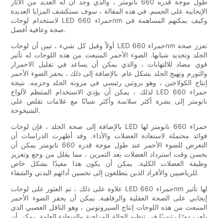
طول موجة قدره 660 نانومتر ، والذي وجد أن له العديد من الآثار
الإيجابية على الجسم. في هذه المقالة ، سوف نستكشف المزايا العديدة
لاستخدام لوحات LED حمراء 660nm وكيف يمكنهم المساهمة في
صحة وعافية أفضل.
أولاً وقبل كل شيء ، تبين أن لوحات LED حمراء 660nm تعزز صحة
الجلد وتجديد شبابها. الضوء الأحمر المنبعث من هذه اللوحات له تأثير
قوي مضاد للالتهابات ، والذي يمكن أن يساعد في تقليل الاحمرار
والتورم وتهيج الجلد بشكل عام. بالإضافة إلى ذلك ، يحفز الضوء الأحمر
إنتاج الكولاجين ، وهو بروتين رئيسي في مرونة الجلد وحزمه. نتيجة
لذلك ، يمكن أن يؤدي الاستخدام المنتظم لألواح LED حمراء 660
نانومتر إلى بشرة أكثر سلاسة وأكثر شبابًا مع علامات تقلص على
الشيخوخة.
بالإضافة إلى صحة الجلد ، فإن لوحات LED حمراء 660 نانومتر لها
فوائد محتملة لاستعادة العضلات والأداء. وقد أظهرت الدراسات أن
التعرض للضوء الأحمر عند طول موجة قدره 660 نانومتر يمكن أن
يحسن وقت استرداد العضلات بعد التمرين ، مما يقلل من وجع وتعزيز
وظيفة العضلات الكلية. يمكن أن يكون هذا مفيدًا بشكل خاص
للرياضيين والأفراد الذين يتطلعون إلى تحسين أدائهم البدني والشفاء.
علاوة على ذلك ، تم العثور على لوحات LED حمراء 660nm لها تأثير
إيجابي على الصحة العقلية والرفاهية. يمكن أن يحفز الضوء الأحمر
المنبعث من هذه اللوحات إنتاج السيروتونين ، وهو الناقل العصبي الذي
يلعب دورًا رئيسيًا في تنظيم الحالة المزاجية والسعادة العامة. يمكن أن