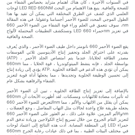
في السنوات الأخيرة ، كان هناك اهتمام متزايد بخصائص الشفاء من
لوحات LED RED 660NM للصحة والعافية. ينبع هذا الاهتمام من البحث
العلمي الذي كشف عن الطرق المختلفة التي يمكن أن تفيد بها هذا
الطول الموجي المحدد للضوء الأحمر أجسامنا وعقولنا. في هذه المقالة
، سوف نتعمق في العلم وراء قوة الشفاء من الضوء الأحمر 660nm
ونستكشف التطبيقات المحتملة لألواح LED حمراء 660nm في تعزيز
الصحة والعافية.
يقع الضوء الأحمر 660 نانومتر داخل طيف الضوء الأحمر ، والذي يُعرف
بقدرته على اختراق الجلد وتحفيز إنتاج الأدينوسين ثلاثي الفوسفات
(ATP) ، مصدر الطاقة لخلايانا. عندما يتم امتصاص الجلد الأحمر
660nm بواسطة الجلد ، فإنه ينشط الميتوكوندريا ، قوة الخلايا ، مما
يؤدي إلى زيادة إنتاج ATP. يمكن أن تؤدي هذه الدعم في الطاقة الخلوية
إلى تحسين الوظيفة الخلوية وتجديدها ، مما يجعلها أداة قوية لتعزيز
الشفاء والرفاهية بشكل عام.
بالإضافة إلى تعزيز إنتاج الطاقة الخلوية ، تبين أن الضوء الأحمر
660nm له تأثيرات مضادة للالتهابات ومسكنات. لقد أظهرت الأبحاث أن
التعرض للضوء الأحمر 660nm يمكن أن يقلل من الالتهاب والألم ، مما
يجعله طريقة علاج واعدة لحالات مثل التهاب المفاصل ، وجع العضلات ،
والألم المزمن. علاوة على ذلك ، تم العثور على الضوء الأحمر 660nm
لتعزيز التئام الجروح من خلال تسريع إنتاج الكولاجين وزيادة تدفق الدم
إلى المنطقة المصابة. أدت هذه النتائج إلى اعتماد لوحات LED حمراء
660nm في مختلف البيئات الطبية ، بما في ذلك عيادات رعاية الجرح