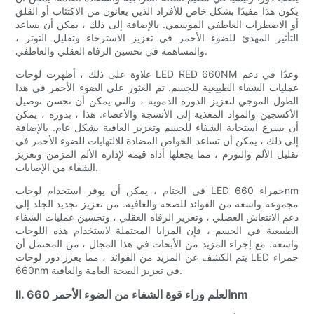
يكون هذا مفيدًا بشكل خاص للأفراد الذين يعانون من الاكتئاب أو القلق
أو الاضطراب العاطفي الموسمي. بالإضافة إلى ذلك ، يمكن أن يساعد
التأثير المهدئ للضوء الأحمر في تعزيز الاسترخاء وتقليل التوتر ،
والمساهمة في تحسين الرفاه العقلي والعاطفي.
علاوة على ذلك ، أظهرت لوحات LED RED 660NM وعدًا في دعم
عمليات الشفاء الطبيعية للجسم. تم العثور على الضوء الأحمر في هذا
الطول الموجي لتعزيز الدورة الدموية ، والتي يمكن أن تحسن توصيل
الأكسجين والمواد المغذية إلى الأنسجة والأعضاء. هذا ، بدوره ، يمكن
أن يسرع استجابة الشفاء للجسم وتعزيز العافية بشكل عام. بالإضافة
إلى ذلك ، يمكن أن تساعد الخواص المضادة للالتهابات للضوء الأحمر في
تقليل الألم والتورم ، مما يجعلها أداة قيمة لإدارة الألم المزمن وتعزيز
الشفاء من الإصابات.
في الختام ، يمكن أن يوفر استخدام لوحات LED حمراء 660nm
مجموعة واسعة من الفوائد للصحة والعافية. من تعزيز تجديد الجلد إلى
دعم الانتعاش العضلي ، وتعزيز الرفاه العقلي ، وتحسين عمليات الشفاء
الطبيعية في الجسم ، فإن المزايا المحتملة لاستخدام هذه اللوحات
واسعة. مع إجراء المزيد من الأبحاث في هذا المجال ، من المحتمل أن
يتم الكشف عن المزيد من الفوائد ، مما يعزز دور لوحات LED حمراء
660nm في تعزيز الصحة العامة والعافية.
II. العلم وراء قوة الشفاء من الضوء الأحمر 660nm