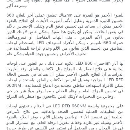
بسرعة أكبر.
هناك تطبيق عملي آخر للعلاج 660nm للضوء الأحمر هو القدرة على
تحسين الدورة الدموية وتقليل الألم. أظهرت الأبحاث أن العلاج بالضوء
الأحمر يمكن أن يساعد في تحسين تدفق الدم وتقليل الإحساس بالألم
في بعض الحالات. يمكن أن يكون هذا مفيدًا بشكل خاص لأولئك الذين
يعانون من الألم المزمن ، مثل التهاب المفاصل أو فيبروميالغيا.
باستخدام لوحات LED حمراء 660 نانومتر ، يمكن للأفراد استهداف
المناطق من الجسم الذين يعانون من الألم وعدم الراحة للمساعدة في
تخفيف الأعراض وتحسين جودة الحياة بشكل عام.
علاوة على ذلك ، تم العثور على لوحات LED حمراء 660nm لها آثار
إيجابية على علاج اضطرابات المزاج مثل الاكتئاب والقلق. وقد أظهرت
الدراسات أن العلاج بالضوء الأحمر يمكن أن يساعد في تحسين الحالة
المزاجية وتقليل أعراض الاكتئاب والقلق. باستخدام لوحات LED RED
660NM ، يمكن للأفراد استهداف مناطق محددة من الدماغ للمساعدة
في تحسين المزاج العام والرفاه العقلي ، مما يوفر بديلًا غير جراحي
وخالي من المخدرات لأولئك الذين يكافحون مع اضطرابات المزاج.
في الختام ، تحتوي لوحات LED RED 660NM على مجموعة واسعة
من التطبيقات العملية لتحسين الصحة والعافية. من علاج الأمراض
الجلدية إلى تحسين الأداء الرياضي وتقليل الألم ، يوفر العلاج بالضوء
الأحمر وسيلة غير غازية وفعالة لتعزيز الرفاه العام. مع استمرار النمو
في هذا المجال ، من المحتمل أن نستمر في الكشف عن طرق جديدة