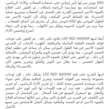
660 نيوتن متر لها تأثير إيجابي على استعادة العضلات والأداء الرياضي.
عند استخدامه مع ممارسة الرياضة بانتظام ، تم العثور على العلاج
بالضوء الأحمر لتحسين القدرة على التحمل في العضلات وتسريع عملية
الاسترداد بعد النشاط البدني المكثف. وذلك لأن الضوء الأحمر عند
الطول الموجي يبلغ 660 نانومتر يمكن أن يخترق في أعماق العضلات ،
مما يزيد من الدورة الدموية ويقلل من الالتهاب ، مما يؤدي إلى شفاء
أسرع وتحسين الأداء.
علاوة على ذلك ، تم العثور على لوحات LED RED 660NM أيضًا لديها
فوائد للصحة العقلية الشاملة والرفاهية. أظهرت الأبحاث أن التعرض
للضوء الأحمر في هذا الطول الموجي يمكن أن يساعد في تنظيم إيقاع
الجسم اليومي ، مما يؤدي إلى تحسين النوم والمزاج المحسّن. بالإضافة
إلى ذلك ، تم العثور على العلاج بالضوء الأحمر ليكون له تأثير مهدئ على
الجهاز العصبي ، مما يقلل من التوتر والقلق وتعزيز شعور أكبر
بالاسترخاء والرفاه.
بشكل عام ، فإن لوحات LED RED 660NM لديها القدرة على فتح
مجموعة واسعة من الفوائد الصحية وتعزيز العافية بشكل عام. سواء
كانت تستخدم لتحسين صحة الجلد ، أو تعزيز الأداء الرياضي ، أو تعزيز
الرفاه العقلي ، فقد ثبت أن هذه اللوحات لها تأثير قوي على الجسم
والعقل. مع استمرار التوسع في هذا المجال ، من المحتمل أن نستمر
في الكشف عن المزيد من الطرق التي يمكن من خلالها استخدام العلاج
بالضوء الأحمر لدعم الصحة والعافية بشكل أفضل للأشخاص من جميع
الأعمار.