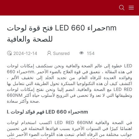
فتح قوة لوحات LED حمراء 660nm
للصحة والعافية
2024-12-14
Sunsred
154
خطوة إلى عالم الصحة والعافية ونحن نستكشف إمكانات لوحات LED
حمراء 660nm. في هذه المقالة ، نتعمق في قوة العلاج بالضوء الأحمر
وفوائده العديدة للرفاه العام. من تجديد الجلد إلى تخفيف الألم ،
اكتشف كيف أن هذه التكنولوجيا المبتكرة تحول الطريقة التي نتعامل بها
مع الصحة والعافية. انضم إلينا ونحن نفتح إمكانات لوحات LED RED
660NM وتطبيقاتها التي لا تعد ولا تحصى في الترويج لأسلوب حياة أكثر
صحة وأكثر سعادة.
I. فهم فوائد لوحات LED حمراء 660nm
اكتسب استخدام لوحات LED RED 660NM في الصحة والعافية
اهتمامًا كبيرًا في السنوات الأخيرة بسبب فوائدها المحتملة في تحسين
جوانب مختلفة من الرفاه العام. تنبعث هذه اللوحات الضوء الأحمر على