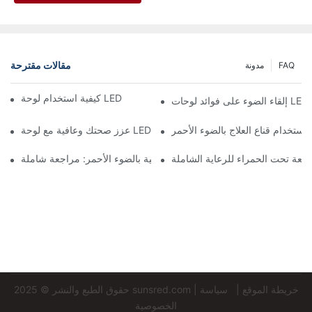
مقالات مقترحة
FAQ
مدونة
كيفية استخدام لوحة LED حمراء 660nm لتجديد الجلد
عزز صحتك وعافية مع لوحة LED حمراء 660nm
استخدام قناع العلاج بالضوء الأحمر
أشعة تحت الحمراء للرعاية الشاملة
أقنعة الوجه العلاجية بالضوء الأحمر: مراجعة شاملة
خريطة الموقع
|
سياسة
|
sunsred.com
حقوق الطبع والنشر © 2025
الخصوصية