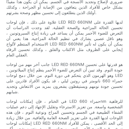
ضروري لإصلاح وتجديد الأنسجة في الجسم. يمكن أن يكون هذا مفيدًا
بشكل خاص للأفراد الذين يتعافون من الإصابة أو الجراحة ، وكذلك
أولئك الذين يتطلعون إلى تحسين مظهر وصحة بشرتهم.
علاوة على ذلك ، فإن لوحات LED RED 660NM لديها القدرة على
تحسين الحالة المزاجية والصحة العقلية. لقد وجدت الدراسات أن
التعرض للضوء الأحمر يمكن أن يساعد في زيادة إنتاج السيروتونين ،
وهو ناقل عصبي يشارك في تنظيم الحالة المزاجية. هذا يعني أن
الاستخدام المنتظم لألواح LED RED 660NM يمكن أن يكون له تأثير
إيجابي على الظروف مثل الاكتئاب والقلق ، وكذلك تحسين الرفاه
العقلي العام.
جانب آخر مهم من لوحات LED RED 660NM هو قدرتها على تحسين
جودة النوم. وقد تبين أن التعرض للضوء الأحمر ينظم إنتاج الميلاتونين ،
وهو الهرمون الذي يتحكم في دورة النوم. من خلال دمج لوحات LED
حمراء 660 نانومتر في روتين ليلي ، قد يكون الأفراد قادرين على
تحسين جودة نومهم ويستيقظون يشعرون بمزيد من الانتعاش وتجديد
شبابهم.
في الختام ، فإن إمكانات لوحات LED حمراء 660nm للرفاهية
الشخصية واسعة. من تعزيز الاسترخاء وتقليل الإجهاد إلى دعم عمليات
الشفاء الطبيعية في الجسم وتحسين المزاج ونوعية النوم ، فإن هذه
اللوحات لديها القدرة على تعزيز الصحة العامة والعافية. من خلال زيادة
إمكانات لوحات LED RED 660NM إلى الحد الأقصى ، يمكن للأفراد
تسخير قوة الضوء الأحمر لتحسين حياتهم اليومية وتعزيز شعور أكبر