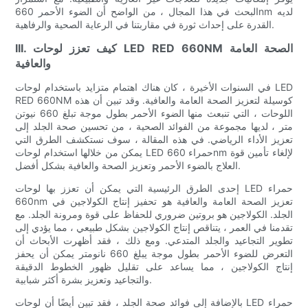
البحث في هذا المجال ، من الواضح أن الضوء الأحمر 660nm لديه
القدرة على إحداث ثورة في مقاربتنا في الرعاية الصحية والرفاهية.
III. كيف تعزز لوحات LED RED 660NM الصحة العامة
والعافية
في السنوات الأخيرة ، كان هناك اهتمام متزايد باستخدام لوحات LED
RED 660NM كوسيلة لتعزيز الصحة العامة والعافية. وقد تبين أن هذه
اللوحات ، التي تنبعث منها الضوء الأحمر بطول موجة تبلغ 660 نيوتن
متر ، لديها مجموعة من الفوائد الصحية ، من تحسين صحة الجلد إلى
تعزيز الأداء الرياضي. في هذه المقالة ، سوف نستكشف الطرق التي
يمكن من خلالها استخدام لوحات LED حمراء 660nm لإلغاء تأمين قوة
العلاج بالضوء الأحمر وتعزيز الصحة والعافية بشكل أفضل.
إحدى الطرق الرئيسية التي يمكن أن تعزز بها لوحات LED حمراء
660nm تعزيز الصحة العامة والعافية هو تحفيز إنتاج الكولاجين في
الجلد. الكولاجين هو بروتين ضروري للحفاظ على قوة ومرونة الجلد. مع
تقدمنا ​​في العمر ، يتناقص إنتاج الكولاجين بشكل طبيعي ، مما يؤدي إلى
تطوير التجاعيد والجلد المتدعي. ومع ذلك ، فقد أظهرت الأبحاث أن
التعرض للضوء الأحمر بطول موجة يبلغ 660 نانومتر يمكن أن يحفز
إنتاج الكولاجين ، مما يساعد على تقليل ظهور الخطوط الدقيقة
والتجاعيد وتعزيز بشرة أكثر شبابية.
بالإضافة إلى فوائد صحة الجلد ، فقد تبين أيضًا أن لوحات LED حمراء