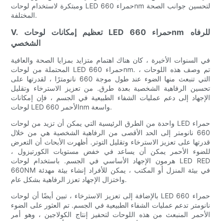
ومبتكرة لاستخدام لوحات LED حمراء 660nm لتحسين جوانب الصحة
المختلفة.
V. تعظيم إمكانات لوحات LED حمراء 660nm للرفاه
الشخصي
في السنوات الأخيرة ، كان هناك اهتمام متزايد بمزايا الصحة والعافية
المحتملة من لوحات LED حمراء 660nm. تم وصف هذه اللوحات ،
التي تنبعث منها الضوء عند طول موجة 660 نانومترًا ، لقدرتها على
تحسين الرفاهية الشخصية بعدة طرق. من تعزيز الاسترخاء وتقليل
الإجهاد إلى دعم عمليات الشفاء الطبيعية في الجسم ، فإن إمكانات
لوحات LED الأحمر 660nm واسعة.
واحدة من الطرق الرئيسية التي يمكن أن تزيد من لوحات LED حمراء
660 نانومتر إلى الحد الأقصى من الرفاهية الشخصية هي من خلال
قدرتها على تعزيز الاسترخاء وتقليل التوتر. أظهرت الأبحاث أن التعرض
للضوء الأحمر يمكن أن يساعد في خفض مستويات الكورتيزول ،
هرمون الإجهاد الأساسي في الجسم. باستخدام لوحات LED RED
660NM في بيئة المنزل أو المكتب ، يمكن للأفراد إنشاء بيئة مهدئة
واختزال الإجهاد تعزز الرفاهية بشكل عام.
بالإضافة إلى تعزيز الاسترخاء ، تبين أيضًا أن لوحات LED حمراء 660
نانومتر تدعم عمليات الشفاء الطبيعية في الجسم. تم العثور على الضوء
الأحمر المنبعث من هذه اللوحات لتحفيز إنتاج الكولاجين ، وهو أمر