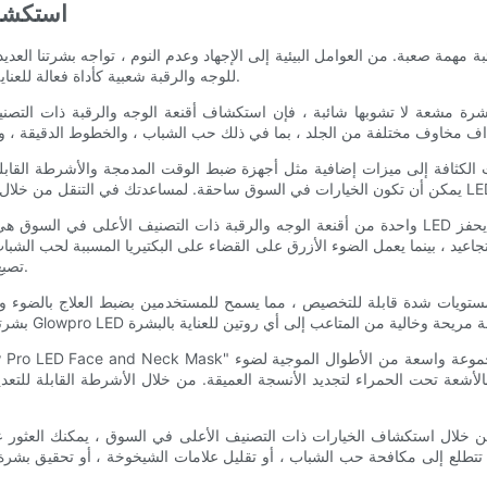
استكشاف
ة مهمة صعبة. من العوامل البيئية إلى الإجهاد وعدم النوم ، تواجه بشرتنا ا
حلولًا مبتكرة لمكافحة هذه القضايا ، حيث اكتسبت أقنعة LED للوجه والرقبة شعبية كأداة فعالة للعناية بالبشرة.
ة مشعة لا تشوبها شائبة ، فإن استكشاف أقنعة الوجه والرقبة ذات التصنيف الأعلى 
واحدة من أقنعة الوجه والرقبة ذات التصنيف الأعلى في السوق هي "قناع الوجه والرقبة المضيء". يتميز 
لتجاعيد ، بينما يعمل الضوء الأزرق على القضاء على البكتيريا المسببة لحب ال
تصبغ ، مما يجعل هذا القناع أداة متعددة الاستخدامات وفعالة للعناية بالبشرة.
شعة تحت الحمراء لتجديد الأنسجة العميقة. من خلال الأشرطة القابلة للتعديل ولوحة التحكم في الشاشة الت
لع إلى مكافحة حب الشباب ، أو تقليل علامات الشيخوخة ، أو تحقيق بشرة أكثر 