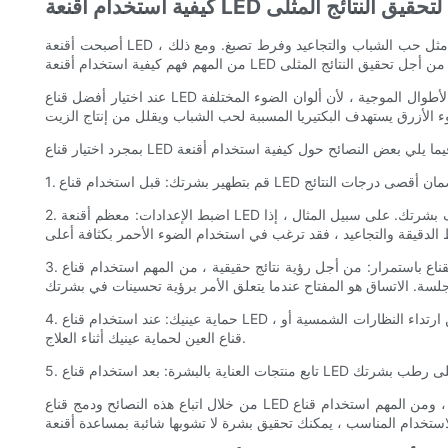
LED بشكل فعال لتحقيق النتائج المثلى
أصبحت أقنعة LED أداة شائعة في صناعة العناية بالبشرة لقدرتها على تحسين نسيج الجلد ومظهره. تستخدم هذه الأقنعة العلاج بالضوء لاستهداف مخاوف الجلد المختلفة مثل حب الشباب والتجاعيد وفرط تصبغ. ومع ذلك ،
عند اختيار أفضل قناع LED للوجه والرقبة لروتين العناية بالبشرة ، من الضروري النظر في الميزات والفوائد المحددة لكل منتج. ابحث عن الأقنعة التي توفر مجموعة واسعة من الأطوال الموجية ، لأن ألوان الضوء المختلفة
2. اضبط الإعدادات: معظم أقنعة LED تأتي مع إعدادات قابلة للتعديل لأطوال موجية الضوء المختلفة ومستويات الشدة. من المهم قراءة التعليمات بعناية وتخصيص الإعدادات بناءً على مخاوف بشرتك. على سبيل المثال ، إذا
3. استخدم القناع باستمرار: من أجل رؤية نتائج حقيقية ، من المهم استخدام قناع LED الخاص بك على أساس ثابت. قم بدمجه في روتين العناية بالبشرة من 3 إلى 5 مرات في الأسبوع لمدة 10-20 دقيقة على الأقل لكل
4. حماية عينيك: عند استخدام قناع LED ، من الأهمية بمكان حماية عينيك من الضوء الساطع. معظم الأقنعة تأتي مع حماية مدمجة للعين أو نظارات واقية ، ولكن إذا لم يكن الأمر كذلك ، تأكد من ارتداء النظارات الشمسية أو
قناع العين لحماية عينيك أثناء العلاج.
من خلال اتباع هذه النصائح ودمج قناع LED في روتين العناية بالبشرة ، يمكنك أن تتوقع رؤية ملمس الجلد المحسّن ، وتقليل حب الشباب ، وبشرة شبابية أكثر. تذكر أن الاتساق هو المفتاح ، ومن المهم استخدام قناع LED