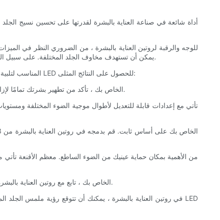
يمكن أن تستهدف مخاوف الجلد المختلفة. على سبيل المثال ، يحفز الضوء الأحمر إنتاج الكولاجين ويقلل من الالتهاب ، في حين أن الضوء الأزرق يستهدف البكتيريا المسببة لحب الشباب ويقلل من إنتاج الزيت.
بمجرد اختيار قناع LED المناسب لتلبية احتياجاتك ، من المهم دمجه في روتين العناية بالبشرة بطريقة متسقة وفعالة. فيما يلي بعض النصائح حول كيفية استخدام أقنعة LED للحصول على النتائج المثلى:
1. قم بتطهير بشرتك: قبل استخدام قناع LED الخاص بك ، تأكد من تطهير بشرتك تمامًا لإزالة أي مكياج أو شوائب. سيسمح هذا للضوء باختراق الجلد بشكل أكثر فعالية وضمان أقصى درجات النتائج.
5. تابع منتجات العناية بالبشرة: بعد استخدام قناع LED الخاص بك ، تابع مع روتين العناية بالبشرة العادية. ضع مرطبًا أو مصلًا للمساعدة في قفل فوائد العلاج بالضوء والحفاظ على رطب بشرتك.