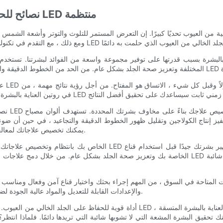
نصائح للحفاظ على بشرة لا تشوبها شائبة مع علاجات قناع LED منتظمة
ن العيوب تحديًا كبيرًا. إن التعرض المستمر للتلوث والتوتر وأشعة الشمس القاس
عندم
نصيحة أ
من خلال فهم فوائد كل لون من ضوء LED ، يمكنك تخصيص علاجاتك لمعالجة مخاوف بشرتك الفريدة.
التي توفر مجموعة من ألوان فاتحة LED والإعدادات القابلة للتعديل والمواد عالية الجودة لضمان تجربة علاج مريحة وفعالة.