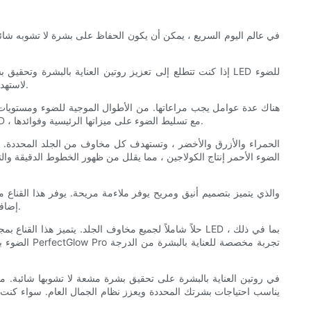
في عالم اليوم السريع ، يمكن أن يكون الحفاظ على بشرة لا تشوبه شائب
إذا كنت تتطلع إلى تعزيز روتين العناية بالبشرة وتحقيق بشر
لاستهداف مخاوف مختلفة من الجلد ، بما في ذلك حب الشباب ، والخطوط الدقيقة ، وفرط تصبغ ، مما يوفر طريقة غير جراحية ومريحة لتعزيز مظهر بشرتك.
يمكن أن تكون الخيارات في السوق ساحقة. لمساعدتك في التنقل من خلال بحر الخيارات هذا ، قمنا بتجميع دليل شامل لأفضل أقنعة الوجه والرقبة LED ، مع تسليط الضوء على ميزاتها الرئيسية وفوائدها.
الضوء الأحمر إنتاج الكولاجين ، مما يقلل من ظهور الخطوط الدقيقة وا
بشرتهم. من خلال الموقت المدمج والبطارية القابلة لإعادة الشحن ، يعد قناع Glowpro LED إضافة مريحة وخالية من المتاعب إلى أي روتين للعناية بالبشرة.
الضوء بالأ
يناسب احتياجات بشرتك المحددة ويعزز نظام الجمال العام. سواء كنت تتط