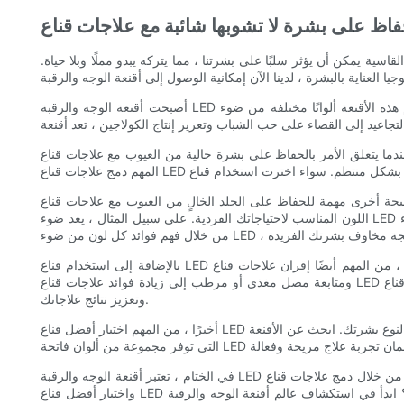
ية يمكن أن يؤثر سلبًا على بشرتنا ، مما يتركه يبدو مملًا وبلا حياة.
أصبحت أقنعة الوجه والرقبة LED شائعة بشكل متزايد في صناعة العناية بالبشرة بسبب قدرتها على توفير مجموعة واسعة من الفوائد لبشرتنا. تستخدم هذه الأقنعة ألوانًا مختلفة من ضوء LED لاستهداف مخاوف الجلد
ا يتعلق الأمر بالحفاظ على بشرة خالية من العيوب مع علاجات قناع LED منتظمة ، هناك بعض النصائح الرئيسية التي يجب وضعها في الاعتبار. أولاً وقبل كل شيء ، الاتساق هو المفتاح. من أجل رؤية نتائج مهمة ، من
خرى مهمة للحفاظ على الجلد الخالٍ من العيوب مع علاجات قناع LED هي تخصيص علاجك بناءً على مخاوف بشرتك المحددة. تستهدف ألوان مصباح LED مخاوف مختلفة تتعلق بالجلد ، لذلك من الضروري اختيار
اللون المناسب لاحتياجاتك الفردية. على سبيل المثال ، يعد ضوء LED الأحمر رائعًا لتحفيز إنتاج الكولاجين وتقليل ظهور الخطوط الدقيقة والتجاعيد ، في حين أن ضوء LED الأزرق فعال في علاج حب الشباب ومنع هروبات.
بالإضافة إلى استخدام قناع LED الخاص بك بانتظام وتخصيص علاجاتك ، من المهم أيضًا إقران علاجات قناع LED مع روتين متسق للعناية بالبشرة. يمكن أن يساعد تطهير بشرتك جيدًا قبل استخدام قناع LED الخاص بك
ومتابعة مصل مغذي أو مرطب إلى زيادة فوائد علاجات قناع LED الخاصة بك وتعزيز صحة الجلد بشكل عام. من خلال دمج علاجات قناع LED في نظام شامل للعناية بالبشرة ، يمكنك الحفاظ على بشرة لا تشوبها شائبة
وتعزيز نتائج علاجاتك.
أخيرًا ، من المهم اختيار أفضل قناع LED للوجه والرقبة لتلبية احتياجاتك المحددة. مع مجموعة واسعة من الخيارات المتاحة في السوق ، من المهم إجراء بحثك واختيار قناع آمن وفعال ومناسب لنوع بشرتك. ابحث عن الأقنعة
في الختام ، تعتبر أقنعة الوجه والرقبة LED أداة قوية للحفاظ على الجلد الخالي من العيوب. من خلال دمج علاجات قناع LED العادية في روتين العناية بالبشرة ، وتخصيص علاجاتك ، وإقرانها بنظام العناية بالبشرة المتسقة ،
واختيار أفضل قناع LED لاحتياجاتك ، يمكنك تحقيق البشرة المشعة التي لا تشوبها شائبة التي تريدها دائمًا. فلماذا انتظر؟ ابدأ في استكشاف عالم أقنعة الوجه والرقبة LED اليوم واتخذ الخطوة الأولى نحو الجلد الخالي من