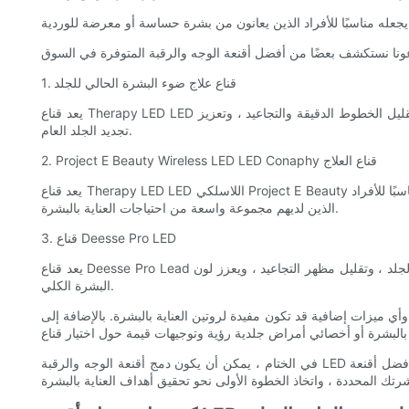
1. قناع علاج ضوء البشرة الحالي للجلد
يعد قناع Therapy LED LED الحالي للجلد اختيارًا شائعًا بين عشاق العناية بالبشرة. يستخدم هذا القناع الضوء الأحمر والقريب من الأشعة تحت الحمراء لتحفيز إنتاج الكولاجين ، وتقليل الخطوط الدقيقة والتجاعيد ، وتعزيز
تجديد الجلد العام.
2. Project E Beauty Wireless LED LED Conaphy قناع العلاج
يعد قناع Therapy LED LED اللاسلكي Project E Beauty خيارًا متعدد الاستخدامات يوفر العلاج الأحمر والأزرق والأخضر والأصفر. يتيح لك ذلك تخصيص علاجك بناءً على مخاوف بشرتك المحددة ، مما يجعله مناسبًا للأفراد
الذين لديهم مجموعة واسعة من احتياجات العناية بالبشرة.
3. قناع Deesse Pro LED
يعد قناع Deesse Pro Lead مفضلًا بين المتخصصين في المشاهير والعناية بالبشرة. يستخدم هذا القناع مزيجًا من الضوء الأحمر والقريب من الأشعة تحت الحمراء لتحسين نسيج الجلد ، وتقليل مظهر التجاعيد ، ويعزز لون
البشرة الكلي.
أي ميزات إضافية قد تكون مفيدة لروتين العناية بالبشرة. بالإضافة إلى
في الختام ، يمكن أن يكون دمج أقنعة الوجه والرقبة LED في روتين العناية بالبشرة بمثابة تغيير في اللعبة لتحقيق بشرة خالية من العيوب. من خلال فهم الأنواع المختلفة من العلاج بالضوء واستكشاف أفضل أقنعة LED