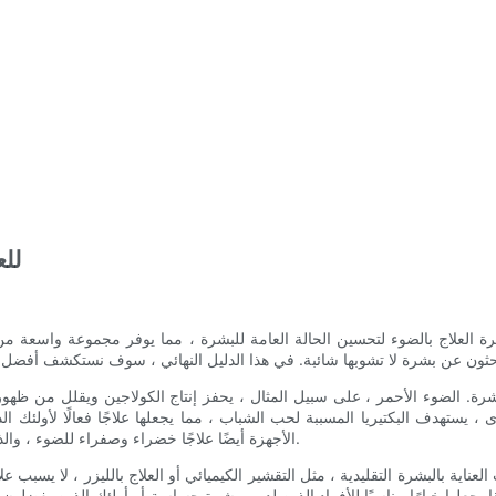
فهم فوائ
ى ، يستهدف البكتيريا المسببة لحب الشباب ، مما يجعلها علاجًا فعالًا لأولئك
الأجهزة أيضًا علاجًا خضراء وصفراء للضوء ، والذي يمكن أن يساعد في تحسين تصبغ البشرة ولون البشرة ، على التوالي.
 يجعلها خيارًا مناسبًا للأفراد الذين لديهم بشرة حساسة أو أولئك الذين يفضلون أساليب العناية بالبشرة اللطيفة. عل