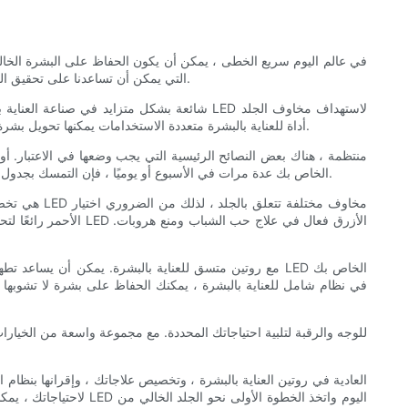
في عالم اليوم سريع الخطى ، يمكن أن يكون الحفاظ على البشرة الخالية م
ومع ذلك ، مع التقدم في تكنولوجيا العناية بالبشرة ، لدينا الآن إمكانية الوصول إلى أقنعة الوجه والرقبة LED التي يمكن أن تساعدنا على تحقيق الجلد الخالي من العيوب الذي حلمت به دائمًا.
المختلفة وتعزيز صحة الجلد بشكل عام. من الحد من الخطوط الدقيقة والتجاعيد إلى القضاء على حب الشباب وتعزيز إنتاج الكولاجين ، تعد أقنعة LED أداة للعناية بالبشرة متعددة الاستخدامات يمكنها تحويل بشرة.
المهم دمج علاجات قناع LED في روتين العناية بالبشرة بشكل منتظم. سواء اخترت استخدام قناع LED الخاص بك عدة مرات في الأسبوع أو يوميًا ، فإن التمسك بجدول زمني ثابت سيساعدك على تحقيق أفضل النتائج.