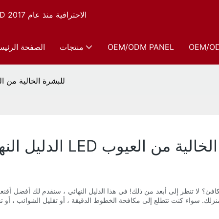
شركة Sunsred، الشركة المصنعة لأجهزة العلاج بالضوء الأحمر LED الاحترافية منذ عام 2017
OEM/O
OEM/ODM PANEL
منتجات
الصفحة الرئيس
الدليل النهائي لأفضل أقنعة الوجه والرقبة LED للبشرة ال
أقنعة الوجه والرقبة LED للبشرة الخالية من العيوب
ئ؟ لا تنظر إلى أبعد من ذلك! في هذا الدليل النهائي ، سنقدم لك أفضل أقنعة 
ك. سواء كنت تتطلع إلى مكافحة الخطوط الدقيقة ، أو تقليل الشوائب ، أو تحسين نسيج