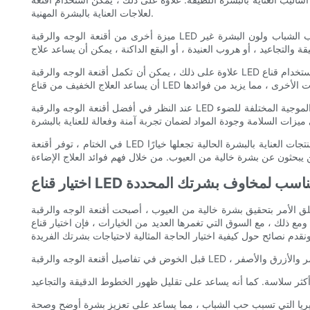
لعلاجات العناية بالبشرة المهنية.
ميزة أخرى من أقنعة الوجه والرقبة LED هي براعة. هذه الأجهزة مناسبة لجميع أنواع البشرة ويمكن أن تتناول مجموعة واسعة من مخاوف العناية بالبشرة ، بما في ذلك شيخوخة الجلد وحب الشباب ولون البشرة غير
علاوة على ذلك ، يمكن أن تكمل أقنعة الوجه والرقبة LED روتين العناية بالبشرة. في حين أنها فعالة من تلقاء نفسها ، فإن استخدام قناع LED بالتزامن مع منتجات العناية بالبشرة المفضلة لديك يمكن أن يعزز فعاليتها. يمكن
عند النظر في أفضل أقنعة الوجه والرقبة LED للبشرة الخالية من العيوب ، من الضروري اختيار جهاز يتمتع بسمعة طيبة ومدعومة بالبحث العلمي. ابحث عن الأقنعة التي توفر مجموعة من الأطوال الموجية المختلفة للضوء
في الختام ، توفر أقنعة LED للوجه والعنق العديد من الفوائد للعناية بالبشرة ، مما يجعلها إضافة قيمة لأي روتين تجميل. إن طبيعتها غير الغازية ، والتنوع ، وقدرتها على استكمال منتجات العناية بالبشرة الحالية تجعلها خيارًا
ار قناع LED المناسب لمخاوف بشرتك المحددة
ق بشرة خالية من العيوب ، أصبحت أقنعة الوجه والرقبة LED خيارًا شائعًا للعديد من الأفراد. تستخدم أجهزة التجميل المبتكرة هذه العلاج الخفيف لاستهداف مخاوف جلدية محددة ، مثل حب الشباب
ديد من الخيارات ، فإن اختيار قناع LED المناسب لمخاوف بشرتك المحددة قد يكون ساحقًا. في هذا الدليل النهائي ،