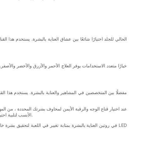
عند اختيار قناع الوجه والرقبة الأيمن لمخاوف بشرتك المحددة ، من المه
ذلك ، يمكن أن يوفر الاستشارات مع أخصائي العناية بالبشرة أو أخصائي أمراض جلدية رؤية وتوجيهات قيمة حول اختيار قناع LED الأنسب لتلبية احتياجات بشرتك الفريدة.