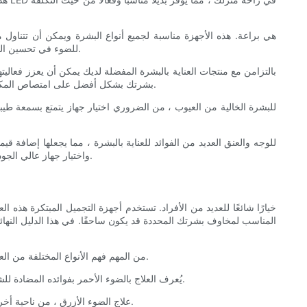
المتكافئ. سواء كنت تتعامل مع الخطوط الدقيقة والتجاعيد ، أو هروب العنيدة ، أو البقع الداكنة ، يمكن أن يساعد علاج LED للضوء في تحسين الصحة العامة ومظهر بشرتك.
أن يساعد العلاج الخفيف من قناع LED بشرتك بشكل أفضل على امتصاص المكونات النشطة والاستفادة من المكونات النشطة في المصل والمرطبات والعلاجات الأخرى ، مما يزيد من فوائدها.
شائعًا للأفراد الذين يبحثون عن بشرة خالية من العيوب. من خلال فهم فوائد العلاج الإضاءة LED واختيار جهاز عالي الجودة ، يمكنك تحقيق بشرة مشعة وصحية من راحة منزلك.
قبل الخوض في تفاصيل أقنعة الوجه والرقبة LED ، من المهم فهم الأنواع المختلفة من العلاج بالضوء المستخدمة في هذه الأجهزة. أشكال العلاج الأكثر شيوعًا للضوء الأحمر والأزرق والأصفر.
يُعرف العلاج بالضوء الأحمر بفوائده المضادة للشيخوخة ، لأنه يحفز إنتاج الكولاجين والإيلاستين ، مما يؤدي إلى بشرة أكثر ثباتًا وأكثر سلاسة. كما أنه يساعد على تقليل ظهور الخطوط الدقيقة والتجاعيد.
علاج الضوء الأزرق ، من ناحية أخرى ، يستخدم على نطاق واسع لعلاج حب الشباب ومنع هروب. إنه يستهدف البكتيريا التي تسبب حب الشباب ، مما يساعد على تعزيز بشرة أوضح وصحة.