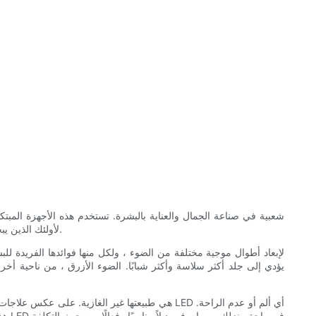
لأولئك الذين يبحثون عن بشرة لا تشوبها شائبة. في هذا الدليل النهائي ، سوف نستكشف أفضل أقنعة الوجه والرقبة المتوفرة في السوق والمزايا العديدة التي يقدمونها.
يؤدي إلى جلد أكثر سلاسة وأكثر شبابًا. الضوء الأزرق ، من ناحية أخر
هذا