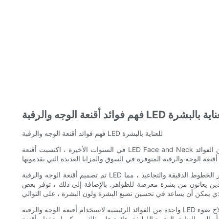
د أقنعة الوجه والرقبة LED للعناية بالبشرة
فهم فوائد أقنعة الوجه والرقبة LED للعناية بالبشرة
في السنوات الأخيرة ، اكتسبت أقنعة LED Face and Neck شعبية في صناعة الجمال والعناية بالبشرة. تستخدم هذه الأجهزة المبتكرة العلاج بالضوء لتحسين الحالة العامة للبشرة ، مما يوفر مجموعة واسعة من الفوائد
تم تصميم أقنعة الوجه والرقبة LED لإبعاد أطوال موجية مختلفة من الضوء ، ولكل منها فوائدها الفريدة للبشرة. الضوء الأحمر ، على سبيل المثال ، يحفز إنتاج الكولاجين ويقلل من ظهور الخطوط الدقيقة والتجاعيد ، مما
 الذين يعانون من بشرة معرضة للظواهر. بالإضافة إلى ذلك ، توفر بعض
واحدة من الفوائد الرئيسية لاستخدام أقنعة الوجه والرقبة LED هي طبيعتها غير الغازية. على عكس علاجات العناية بالبشرة التقليدية ، مثل التقشير الكيميائي أو العلاج بالليزر ، لا يسبب علاج ضوء LED أي ألم أو عدم الراحة.
اوة على ذلك ، يمكن استخدام أقنعة LED في راحة منزلك ، مما يوفر بديلاً مناسبًا وفعالًا من حيث التكلفة