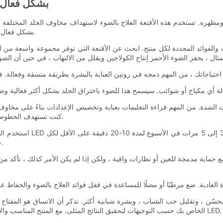
كيفية استخدام أقنعة 
من المهم فهم كيفية استخدام أقنعة LED بشكل فعال من أجل تحقيق النتائج المثلى.
كنت تستهدف الخطوط الدقيقة والتجاعيد ، فقد ترغب في استخدام الضوء الأحمر بكثافة أعلى.
جلسة. الاتساق هو المفتاح عندما يتعلق الأمر برؤية تحسينات في بشرتك.
الخاص بك حسب التوجيهات لتحقيق النتائج المثلى. مع المنتج المناسب والاستخدام المناسب ، يمكنك تحقيق بشرة لا تشوبها شائبة بمساعدة أقنعة LED.