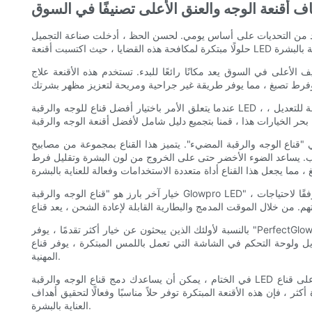
 أقنعة الوجه والعنق الأعلى تصنيفًا في السوق
لعديد من التحديات على أساس يومي. لحسن الحظ ، أدخلت صناعة التجميل
في السوق يعد مكانًا رائعًا للبدء. تستخدم هذه الأقنعة علاج LED للضوء
عندما يتعلق الأمر باختيار أفضل قناع للوجه والرقبة LED ، هناك عدة عوامل يجب مراعاتها. من الأطوال الموجية للضوء ومستويات الكثافة إلى ميزات إضافية مثل أجهزة ضبط الوقت المدمجة والأشرطة القابلة للتعديل ،
هذا القناع بمجموعة من مصابيح LED الحمراء والأزرق والأخضر ، وتستهدف كل مخاوف من الجلد المحددة. يحفز
شباب. يساعد الضوء الأخضر حتى على الخروج من لون البشرة وتقليل فرط
خيار آخر بارز هو "قناع الوجه والرقبة Glowpro LED" ، والذي يتميز بتصميم أنيق ومريح يوفر ملاءمة مريحة. يوفر هذا القناع مستويات شدة قابلة للتخصيص ، مما يسمح للمستخدمين بضبط العلاج بالضوء وفقًا لاحتياجات
بالنسبة لأولئك الذين يبحثون عن خيار أكثر تقدمًا ، يوفر "PerfectGlow Pro LED Face and Neck Mask" حلاً شاملاً لجميع مخاوف الجلد. يتميز هذا القناع بمجموعة واسعة من الأطوال الموجية لضوء LED ، بما في ذلك
ي تعمل باللمس المبتكرة ، يوفر قناع PerfectGlow Pro تجربة مخصصة للعناية بالبشرة من الدرجة
المهنية.
في الختام ، يمكن أن يساعدك دمج قناع الوجه والرقبة LED في روتين العناية بالبشرة على تحقيق بشرة مشعة لا تشوبها شائبة. من خلال استكشاف الخيارات ذات التصنيف الأعلى في السوق ، يمكنك العثور على قناع
، فإن هذه الأقنعة المبتكرة توفر حلاً مناسبًا وفعالًا لتحقيق أهداف
العناية بالبشرة.