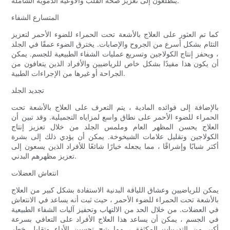
يتطلعون إلى تعزيز صحة القلب والأوعية الدموية الشاملة.
المتسارع الشفاء
كما تم العثور على العلاج بالأشعة تحت الحمراء للضوء الأحمر لتعزيز
التئام بشكل أسرع من الجروح والإصابات. يخترق الضوء عمقًا في الجلد
، ويحفز إنتاج الكولاجين وتسريع عمليات الشفاء الطبيعية للجسم. يمكن
أن يكون هذا مفيدًا بشكل خاص للرياضيين والأفراد الذين يتعافون من
الجراحة أو غيرها من الإجراءات الطبية.
تجديد الجلد
بالإضافة إلى فوائده المادية ، يتم التعرف على العلاج بالأشعة تحت
الحمراء للضوء الأحمر على نطاق واسع لمزاياه التجميلية. وقد تبين أن
العلاج يحسن المظهر العام وملمس الجلد من خلال تعزيز إنتاج
الكولاجين وتقليل علامات الشيخوخة. يمكن أن يؤدي ذلك إلى بشرة
أكثر شبابًا وإشراقًا ، مما يجعله خيارًا شائعًا للأفراد الذين يسعون إلى
تعزيز مظهرهم البدني.
انتعاش العضلات
يمكن للرياضيين وعشاق اللياقة البدنية الاستفادة بشكل كبير من العلاج
بالأشعة تحت الحمراء للضوء الأحمر ، حيث ثبت أنه يساعد في الانتعاش
في العضلات. من خلال الحد من الالتهاب وتحفيز آليات الشفاء الطبيعية
في الجسم ، يمكن أن يساعد هذا العلاج الأفراد على التعافي بسرعة
أكبر من التدريبات المكثفة ، مما يتيح تحسين الأداء وتقليل خطر