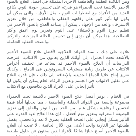
ومن الفائدة العقلية والعاطفية الأخرى المتمثلة في أفضل العلاج بالضوء
الأحمر بالأشعة تحت الحمراء هو قدرته على تحسين جودة النوم. يكافح
العديد من الأفراد مع اضطرابات النوم ، مثل الأرق ، والتي يمكن أن
يكون لها تأثير كبير على رفاههم العقلي والعاطفي. من خلال تعزيز
الاسترخاء والحد من الإجهاد ، يمكن أن يساعد العلاج بالضوء الأحمر في
تنظيم دورة النوم والاستيلاء على النوم وتعزيز نوم أعمق وأكثر
التصالحية. هذا يمكن أن يؤدي إلى تحسين الحالة المزاجية والتركيز
والصحة العقلية الشاملة.
علاوة على ذلك ، تمتد الفوائد العلاجية لأفضل علاج للضوء الأحمر
بالأشعة تحت الحمراء إلى أولئك الذين يعانون من الاكتئاب. اقترحت
الدراسات أن العلاج بالضوء الأحمر قد يساعد في تخفيف أعراض
الاكتئاب عن طريق زيادة مستويات السيروتونين في الدماغ ، وكذلك
تعزيز إنتاج خلايا الدماغ الجديدة. بالإضافة إلى ذلك ، فإن قدرة العلاج
على تقليل الالتهاب في الجسم وتعزيز الرفاه العام يمكن أن يكون لها
تأثير إيجابي على الأفراد الذين يكافحون مع الاكتئاب.
في الختام ، يوفر أفضل علاج الضوء الأحمر بالأشعة تحت الحمراء
مجموعة واسعة من الفوائد العقلية والعاطفية ، مما يجعلها أداة قيمة
لتحسين الرفاهية بشكل عام. من الحد من التوتر والقلق إلى تعزيز
الوظيفة المعرفية وتعزيز نوم أفضل ، فإن هذا العلاج لديه القدرة على
التأثير بشكل إيجابي على الصحة العقلية بطرق لا تعد ولا تحصى. بفضل
طبيعتها غير الغازية والحد الأدنى من الآثار الجانبية ، لا عجب أن العلاج
بالضوء الأحمر أصبح خيارًا شائعًا للأفراد الذين يبحثون عن حلول طبيعية