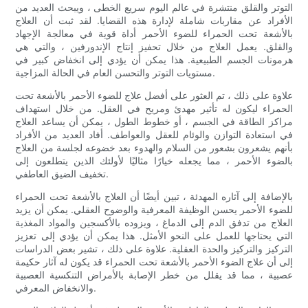
التوتر والقلق منتشرة في عالم اليوم سريع الخطى ، ويبحث العديد من
الأفراد عن مقاربات شاملة لإدارة هذه القضايا. لقد ثبت أن العلاج
بالأشعة تحت الحمراء للضوء الأحمر أداة قوية في معالجة الإجهاد
والقلق. يعمل العلاج من خلال تحفيز إنتاج الإندورفين ، والتي هي
هرمونات الجسم الطبيعية. هذا يمكن أن يؤدي إلى انخفاض كبير في
مستويات التوتر والتحسن العام في الحالة المزاجية.
علاوة على ذلك ، تم العثور على أفضل علاج للضوء الأحمر بالأشعة تحت
الحمراء ليكون له تأثير مهدئ ومريح في العقل. من خلال استهداف
مراكز الطاقة في الجسم ، أو خطوط الطول ، يمكن أن يساعد العلاج
في استعادة التوازن والوئام للعقل والعواطف. أفاد العديد من الأفراد
بأنهم يشعرون بشعور من السلام والهدوء بعد خضوعه لجلسة من العلاج
بالضوء الأحمر ، مما يجعله خيارًا مثاليًا لأولئك الذين يتطلعون إلى
تخفيف الضيق العاطفي.
بالإضافة إلى آثاره المهدئة ، تبين أيضًا أن العلاج بالأشعة تحت الحمراء
للضوء الأحمر يحسن الوظيفة المعرفية والوضوح العقلي. يمكن أن يزيد
العلاج من تدفق الدم إلى الدماغ ، ويزوده بالأكسجين والمواد المغذية
التي يحتاجها للعمل على النحو الأمثل. هذا يمكن أن يؤدي إلى تعزيز
التركيز والتركيز والحدة العقلية. علاوة على ذلك ، تشير بعض الدراسات
إلى أن علاج الضوء الأحمر بالأشعة تحت الحمراء قد يكون له آثار حكيمة
عصبية ، مما قد يقلل من خطر الإصابة بالأمراض التنكسية العصبية
والانخفاض المعرفي.