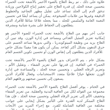
علاوة على ذلك ، تم ربط العلاج بالضوء الأحمر بالأشعة تحت الحمراء
بتحسين صحة الجلد. إن قدرة العلاج على تحفيز إنتاج الكولاجين وزيادة
تدفق الدم إلى الجلد تساعد على تقليل مظهر التجاعيد والخطوط
الدقيقة وغيرها من علامات الشيخوخة. يمكن أن يساعد أيضًا في تحسين
النغمة العامة والملمس للجلد ، مما يجعله علاجًا شائعًا للأفراد الذين
يتطلعون إلى الحفاظ على بشرة شبابية ومشرقة.
جانب آخر مهم من العلاج بالأشعة تحت الحمراء للضوء الأحمر هو
إمكانية تعزيز التمثيل الغذائي ومساعد في إدارة الوزن. وقد تبين أن
العلاج يزيد من وظيفة الميتوكوندريا ، والتي بدورها تساعد الجسم على
حرق الدهون بشكل أكثر كفاءة. يمكن أن يكون هذا مفيدًا بشكل خاص
للأفراد الذين يتطلعون إلى إنقاص الوزن أو تحسين تكوين الجسم العام.
بشكل عام ، يتم الاعتراف بدور العلاج بالضوء الأحمر بالأشعة تحت
الحمراء في العافية. إن قدرتها على تعزيز الشفاء ، وتقليل الألم ،
وتعزيز الرفاه العقلي ، وتحسين صحة الجلد ، والمساعدة في إدارة
الوزن تجعلها خيارًا علاجيًا متعدد الاستخدامات وفعال للأفراد الذين
يسعون إلى تحسين صحتهم ورفاههم العام.
في الختام ، يوفر أفضل العلاج بالضوء الأحمر بالأشعة تحت الحمراء
مجموعة من الفوائد لكل من العافية البدنية والعقلية. من تعزيز الشفاء
وتخفيف الألم إلى تعزيز الرفاه العقلي وتحسين صحة الجلد ، فإن هذا
العلاج المبتكر لديه القدرة على التأثير بشكل إيجابي على جوانب
مختلفة من العافية الشاملة للفرد. مع إجراء المزيد من الأبحاث
والتجارب السريرية ، من المحتمل أن يستمر دور العلاج بالضوء الأحمر