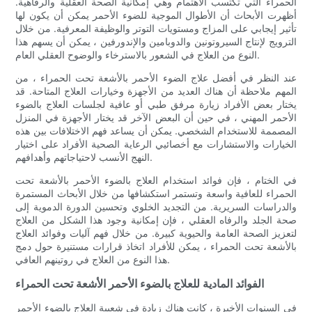
الحمراء التي تكتسب الاهتمام وهي إمكانية الصحة العقلية والرفاهية.
أظهرت الأبحاث أن الأطوال الموجية للضوء الأحمر يمكن أن يكون لها
تأثير إيجابي على المزاج ومستويات التوتر والوظيفة المعرفية. من خلال
الترويج لإنتاج السيروتونين والدوبامين والإندورفين ، يمكن أن يسهم هذا
النوع من العلاج في الشعور بالاسترخاء والوضوح العقلي العام.
عند النظر في أفضل علاج الضوء الأحمر بالأشعة تحت الحمراء ، من
المهم ملاحظة أن هناك العديد من الأجهزة وخيارات العلاج المتاحة. قد
يختار بعض الأفراد زيارة مرفق طبي أو عافية لجلسات العلاج بالضوء
الأحمر المهني ، في حين أن البعض الآخر قد يختار الأجهزة في المنزل
المصممة للاستخدام الشخصي. يمكن أن يساعد فهم الاختلافات بين هذه
الخيارات والاستشارات مع أخصائيي الرعاية الصحية الأفراد على اختيار
النهج الأنسب لاحتياجاتهم وأهدافهم.
في الختام ، فإن فوائد استخدام العلاج بالضوء الأحمر بالأشعة تحت
الحمراء للعافية واسعة وتستمر استكشافها من خلال الأبحاث المستمرة
والدراسات السريرية. من التجديد الخلوي وتحسين الدورة الدموية إلى
صحة الجلد والرفاه العقلي ، فإن إمكانية وجود هذا الشكل من العلاج
لتعزيز الصحة العامة والحيوية كبيرة. من خلال فهم آليات وفوائد العلاج
بالأشعة تحت الحمراء ، يمكن للأفراد اتخاذ قرارات مستنيرة حول دمج
هذا النوع من العلاج في روتينهم العافي.
الفوائد المادية للعلاج بالضوء الأحمر الأشعة تحت الحمراء
في السنوات الأخيرة ، كانت هناك زيادة في شعبية العلاج بالضوء الأحمر