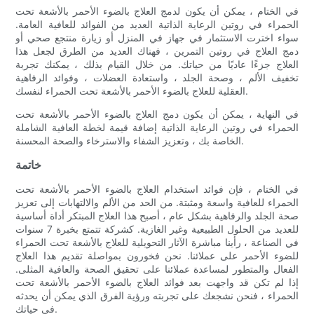
في الختام ، يمكن أن يكون لدمج العلاج بالضوء الأحمر بالأشعة تحت
الحمراء في روتين الرعاية الذاتية العديد من الفوائد للعافية العامة.
سواء اخترت الاستثمار في جهاز في المنزل أو زيارة منتجع صحي أو
دمج العلاج في روتين التمرين ، فهناك العديد من الطرق لجعل هذا
العلاج جزءًا عاديًا من حياتك. من خلال القيام بذلك ، يمكنك تجربة
تخفيف الألم ، وصحة الجلد ، واستعادة العضلات ، وفوائد الرفاهية
العقلية للعلاج بالضوء الأحمر بالأشعة تحت الحمراء لنفسك.
في النهاية ، يمكن أن يكون دمج العلاج بالضوء الأحمر بالأشعة تحت
الحمراء في روتين الرعاية الذاتية إضافة قيمة لخطة العافية الشاملة
الخاصة بك ، وتعزيز الشفاء والاسترخاء والصحة المحسنة.
خاتمة
في الختام ، فإن فوائد استخدام العلاج بالضوء الأحمر بالأشعة تحت
الحمراء للعافية واسعة ومثبتة. من الحد من الألم والالتهابات إلى تعزيز
صحة الجلد والرفاهية بشكل عام ، أصبح هذا العلاج المبتكر أداة أساسية
للعديد من الحلول الطبيعية وغير الغازية. كشركة تتمتع بخبرة 7 سنوات
في الصناعة ، رأينا مباشرة الآثار التحويلية للعلاج بالأشعة تحت الحمراء
للضوء الأحمر على عملائنا. نحن فخورون بمواصلة تقديم هذا العلاج
الفعال والمتطور لمساعدة عملائنا على تحقيق الصحة والعافية المثلى.
إذا لم تكن قد واجهت بعد فوائد العلاج بالضوء الأحمر بالأشعة تحت
الحمراء ، فنحن نشجعك على تجربته ورؤية الفرق الذي يمكن أن يحدثه
في حياتك.