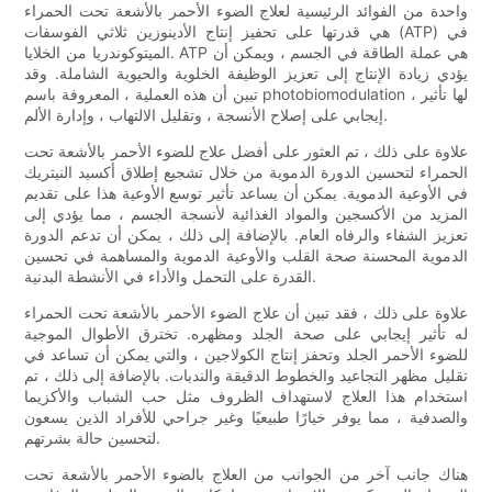
واحدة من الفوائد الرئيسية لعلاج الضوء الأحمر بالأشعة تحت الحمراء
هي قدرتها على تحفيز إنتاج الأدينوزين ثلاثي الفوسفات (ATP) في
الميتوكوندريا من الخلايا. ATP هي عملة الطاقة في الجسم ، ويمكن أن
يؤدي زيادة الإنتاج إلى تعزيز الوظيفة الخلوية والحيوية الشاملة. وقد
تبين أن هذه العملية ، المعروفة باسم photobiomodulation ، لها تأثير
إيجابي على إصلاح الأنسجة ، وتقليل الالتهاب ، وإدارة الألم.
علاوة على ذلك ، تم العثور على أفضل علاج للضوء الأحمر بالأشعة تحت
الحمراء لتحسين الدورة الدموية من خلال تشجيع إطلاق أكسيد النيتريك
في الأوعية الدموية. يمكن أن يساعد تأثير توسع الأوعية هذا على تقديم
المزيد من الأكسجين والمواد الغذائية لأنسجة الجسم ، مما يؤدي إلى
تعزيز الشفاء والرفاه العام. بالإضافة إلى ذلك ، يمكن أن تدعم الدورة
الدموية المحسنة صحة القلب والأوعية الدموية والمساهمة في تحسين
القدرة على التحمل والأداء في الأنشطة البدنية.
علاوة على ذلك ، فقد تبين أن علاج الضوء الأحمر بالأشعة تحت الحمراء
له تأثير إيجابي على صحة الجلد ومظهره. تخترق الأطوال الموجية
للضوء الأحمر الجلد وتحفز إنتاج الكولاجين ، والتي يمكن أن تساعد في
تقليل مظهر التجاعيد والخطوط الدقيقة والندبات. بالإضافة إلى ذلك ، تم
استخدام هذا العلاج لاستهداف الظروف مثل حب الشباب والأكزيما
والصدفية ، مما يوفر خيارًا طبيعيًا وغير جراحي للأفراد الذين يسعون
لتحسين حالة بشرتهم.
هناك جانب آخر من الجوانب من العلاج بالضوء الأحمر بالأشعة تحت