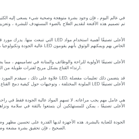
في عالم اليوم ، فإن وجود بشرة متوهجة وصحية شيء يسعى إليه الكثير 
عالية الجودة وتكنولوجيا متطور
ارتداء القناع بشكل مريح لفترات طويلة من الوقت دون التضحية بالفعالية. يجب أن يكون القناع خفيف الوزن وقابل للتعديل وسهل الاستخدام ، مما يسمح بتكامل سلس في أي روتين للعناية بالبشرة.
علاوة على ذلك ، سيقدم المورد ذو الس
اختيار مورد قناع LED الأعلى تصنيفًا ، يمكن للمستهلكين التأكد من أنهم يستثمرون في منتج آمن وفعال ومصمم جيدًا. مع قناع LED الصحيح ، فإن تحقيق بشرة مشعة وصحية في متناول اليد.