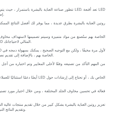
تتطور صناعة العناية بالبشرة باستمرار ، حيث يتم تقد
إضافة رائعة إلى أي روتين للعناية بالبشرة ، حيث توفر مجموعة واسعة من الفوائد مثل تقليل حب الشباب ، وتحسين نسيج الجلد ، وتعزيز إنتاج الكولاجين.
سواء كنت تتطلع إلى تحسين الملمس الكلي لبشرتك ، أو تقليل ظهور التجاعيد ، أو حب الشباب المعركة ، فإن مورد التصنيف الأعلى سيكون له قناع LED المثالي لاحتياجاتك.
روتين العناية بالبشرة. سيقدم أفضل الموردين تعليمات مفصلة حول كيفية استخدام أقنعة LED الخاصة بهم ، بالإضافة إلى تقديم نصائح حول كيفية تعظيم فوائدهم لمخاوف بشرتك المحددة.
وتقديم النتائج التي تريدها. من خلال اختيار مورد تصنيف أفضل ، يمكنك نقل روتين العناية بالبشرة إلى المستوى التالي وتحقيق البشرة الجميلة المتوهجة التي تريدها دائمًا.