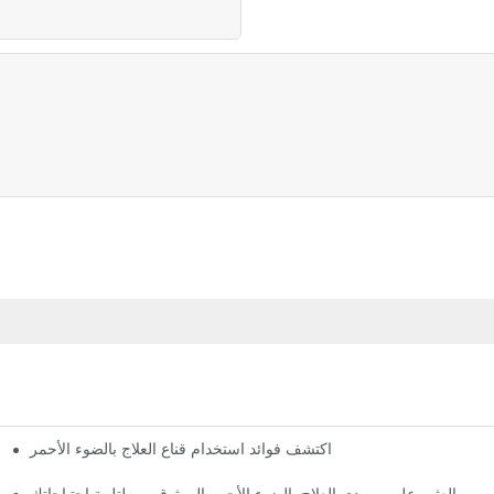
اكتشف فوائد استخدام قناع العلاج بالضوء الأحمر
كشف النقاب عن مورد قنا
العثور على موردي العلاج بالضوء الأحمر الموثوق بهم لتلبية احتياجاتك