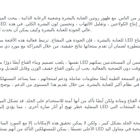
من الناس. مع ظهور روتين العناية بالبشرة وشعبية الرعاية الذاتية ، يبحث ال
المقالة ، سوف نستكشف أهمية قناع LED عالي الجودة للعناية بالبشرة وكيف يمكن أن يحدث اختيار المورد المناسب الفرق.
ة لضمان أن تقدم منتجاتها نتائج حقيقية. من خلال الشراكة مع مورد ذي سمعة طيبة ، يمكن للمستهلكي
معة الطيبة أيضًا معلومات شاملة ودعم لمنتجاتهم ، مما يساعد المستهلكين على اتخاذ قرار
السفلية خطر تهيج أو آثار ضارة أخرى ، مما يؤدي إلى تقويض الفوائد المحتملة للعلاج الخفيف.