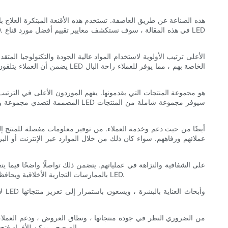
يضمن أن العملاء يتلقون حلولً
عملائهم ورفاههم. سواء كان ذلك من خلال الموارد عبر الإنترنت أو ال
بالممارسات التجارية الأخلاقية ويحافظ على الصدق والانفتاح في تعاملهم مع العملاء. يعزز هذا المستوى من الشفافية الثقة والثقة ، مما يسمح للعملاء باتخاذ قرارات مستنيرة عند شراء أقنعة LED.
بالبشرة وعشاقهم تحقيق جودة تصنيف أعلى لاحتياجات العناية بالبشرة. مع مورد قناع LED الصحيح ، يمكن للأفراد فتح الإمكانات الكاملة للعلاج الخفيف للبشرة الإشعاعية والصحية.