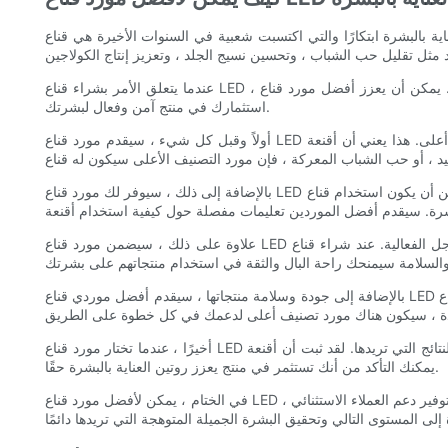
تكارًا والتي اكتسبت شعبية في السنوات الأخيرة هي قناع LED. تعد أقنعة LED
عندما يتعلق الأمر بشراء قناع LED ، من المهم اختيار مورد تصنيف أعلى يوفر منتجات عالية الجودة. يمكن أن يعزز أفضل مورد قناع LED روتين العناية بالبشرة بطرق عديدة ، مما يوفر لك أفضل النتائج الممكنة وضمان
استثمارك في منتج آمن وفعال لبشرتك.
أولاً وقبل كل شيء ، سيقدم مورد قناع LED الأعلى تصنيفًا منتجات ذات جودة أعلى. هذا يعني أن أقنعة LED الخاصة بهم ستُصنع من مواد متميزة وسيتم تصميمها لاستهداف مخاوف العناية بالبشرة المختلفة بشكل فعال.
بالإضافة إلى ذلك ، سيوفر لك مورد قناع LED الأعلى تصنيفًا معلومات وتوجيهات شاملة حول كيفية استخدام منتجاتها. يمكن أن يكون استخدام قناع LED لأول مرة مخيفًا ، ولكن مع التوجيه الصحيح ، يمكنك بسهولة دمجه في
علاوة على ذلك ، سيضمن مورد قناع LED الأعلى تصنيفًا أيضًا أن منتجاتها آمنة للاستخدام وتم اختبارها تمامًا من أجل الفعالية. عند شراء قناع LED ، من المهم التأكد من تصنيعه وفقًا لأعلى المعايير وتم اختباره من أجل
بالإضافة إلى جودة وسلامة منتجاتها ، سيقدم أفضل موردي قناع LED أيضًا دعمًا استثنائيًا للعملاء. سواء أكنت لديك أسئلة حول منتجاتها ، أو تحتاج إلى مساعدة في استخدام قناع LED الخاص بك ، أو تحتاج إلى إرشادات حول
أخيرًا ، عندما تختار مورد قناع LED أعلى تصنيف ، يمكنك أن تكون واثقًا من أن منتجاتها ستقدم النتائج التي تريدها. لقد ثبت أن أقنعة LED فعالة في تحسين مخاوف الجلد المختلفة ، ومن خلال اختيار مورد تصنيف أفضل ،
يمكنك التأكد من أنك تستثمر في منتج يعزز روتين العناية بالبشرة حقًا.
في الختام ، يمكن لأفضل مورد قناع LED تعزيز روتين العناية بالبشرة بشكل كبير من خلال تقديم منتجات عالية الجودة ، وتوجيهات شاملة حول الاستخدام ، وتحديد أولويات السلامة والفعالية ، وتوفير دعم العملاء الاستثنائي ،