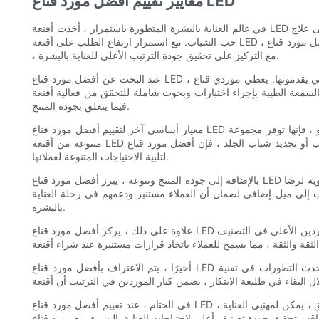
معايير تقييم أفضل مورد قناع LED
في عالم العناية بالبشرة المتطورة باستمرار ، أخذت أقنعة LED هذه الصناعة عن طريق العاصفة. تستخدم هذه الأقنعة المبتكرة العلاج بالضوء لمعالجة العديد من المخاوف المتعلقة بالجلد ، من مضادات الشيخوخة إلى علاج
حب الشباب. مع استمرار ارتفاع الطلب على أقنعة LED ، يصبح من الأهمية بمكان بالنسبة لمهنيي العناية بالبشرة والعشاق تحديد أفضل مورد قناع LED. في هذه المقالة ، سوف نستكشف معايير تقييم أفضل مورد قناع LED
، مع التركيز على تحقيق جودة الترتيب الأعلى للعناية بالبشرة.
عند البحث عن أفضل مورد قناع LED ، من الأهمية بمكان النظر في جودة المنتجات التي يقدمونها. يعطي موردي قناع LED الأعلى ترتيب الأولوية لاستخدام المواد عالية الجودة والتكنولوجيا المتقدمة في إنتاج أقنعةهم. هذا
ارات وبحوث شاملة للتحقق من فعالية أقنعة LED الخاصة بهم ، مما يوفر للعملاء راحة البال
فيما يتعلق بجودة المنتج.
معيار أساسي آخر لتقييم أفضل مورد قناع LED هو مجموعة المنتجات التي يقدمونها. يفهم الموردون الأعلى في الترتيب أن الأفراد المختلفين لديهم احتياجات وتفضيلات العناية بالبشرة. على هذا النحو ، فإنها توفر مجموعة
متنوعة من أقنعة LED المصممة لتصدي مجموعة واسعة من مخاوف الجلد. سواء أكان ذلك مضادًا للشيخوخة أو علاج حب الشباب أو تجديد شباب الجلد ، فإن أفضل مورد قناع LED سيوفر مجموعة شاملة من المنتجات
لتلبية الاحتياجات المتنوعة لعملائها.
بالإضافة إلى جودة المنتج وتنوعه ، يبرز أفضل مورد قناع LED أيضًا من حيث دعم وخدمة العملاء. من توفير معلومات مفصلة للمنتج إلى تقديم مساعدة مستجيبة للعملاء ، يعطي الموردون الأعلى في التصنيف الأولوية لرضا
هب إلى ميل إضافي لضمان أن العملاء مستنير ودعمهم في رحلة العناية
بالبشرة.
علاوة على ذلك ، يركز أفضل مورد قناع LED على الشفافية والنزاهة في عملياتهم. يتضمن ذلك تواصلًا واضحًا فيما يتعلق بمواصفات المنتج والتسعير وأي شروط وشروط ذات صلة. يلتزم أحد الموردين الأعلى في التصنيف
أخيرًا ، يتم الاعتراف بأفضل مورد قناع LED لالتزامه بالابتكار والتقدم في صناعة العناية بالبشرة. يظلون على اطلاع على أحدث التطورات في تقنية LED وأبحاث العناية بالبشرة ، ويسعون باستمرار إلى تعزيز منتجاتها
في الختام ، عند تقييم أفضل مورد قناع LED ، من الضروري النظر في جودة منتجاتها ، ونطاق العروض ، ودعم العملاء ، والشفافية ، والالتزام بالابتكار. من خلال اختيار مورد يتفوق في هذه المناطق ، يمكن لمهنيي العناية