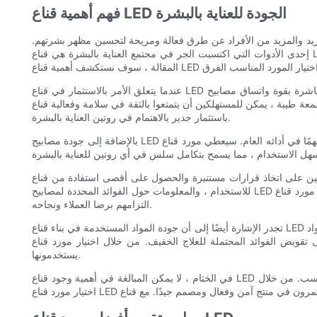
فهم أهمية قناع LED الجودة للعناية بالبشرة
مزيد والمزيد من الأفراد عن طرق فعالة ومريحة لتحسين مظهر بشرتهم.
إحدى الأدوات التي اكتسبت الجر في مجتمع العناية بالبشرة هي قناع LED. تم تصميم هذه الأقنعة لتقديم العلاج بالضوء المستهدف للبشرة ، وتعزيز إنتاج الكولاجين ، وتقليل الالتهاب ، وتحسين لون البشرة الكلي. في هذه
عندما يتعلق الأمر بالاستثمار في قناع LED للعناية بالبشرة ، فإن الجودة هي المفتاح. ترتبط فعالية هذه الأقنعة مباشرة بقوة واتساق مصابيح LED التي تنبعث منها. يدرك مورد قناع LED الأعلى تصنيفًا أهمية استخدام مواد
ن أن يتمتعوا بالثقة في سلامة وفعالية قناع LED الخاص بهم ويمكنهم الوثوق بأنهم يقومون
باستثمار جدير بالاهتمام في روتين العناية بالبشرة.
بالإضافة إلى جودة مصابيح LED نفسها ، يلعب تصميم وبناء القناع أيضًا دورًا مهمًا في أدائه العام. سيعطي مورد قناع LED الأعلى تصنيفًا الأولوية للراحة والوظائف والمتانة في تصاميمهم ، مما يضمن أن المستخدمين يمكنهم
ات مستنيرة والحصول على أقصى استفادة من قناع LED. قد يتضمن ذلك تعليمات مفصلة
للاستخدام ، والمعلومات حول الفوائد المحددة لمصابيح LED الملونة المختلفة ، وتوجيهات حول كيفية دمج القناع في نظام أكبر للعناية بالبشرة. من خلال تقديم هذا المستوى من الدعم ، يوضح مورد قناع LED الأعلى تصنيفًا
التزامهم برضا العملاء ونجاحه.
تجدر الإشارة أيضًا إلى أن جودة المواد المستخدمة في بناء قناع LED هي عامل مهم يجب مراعاته. لا تسهم المواد عالية الجودة فقط في راحة القناع ومتانة ولكن أيضًا تأكد من أنها آمنة للاستخدام على الجلد. قد تشكل المواد
 من خلال اختيار مورد قناع LED الأعلى تصنيفًا ، يمكن للمستهلكين أن يتمتعوا بالثقة في سلامة ونزاهة المنتجات التي
يستخدمونها.
في الختام ، لا يمكن المبالغة في أهمية وجود قناع LED الجودة للعناية بالبشرة. هذه الأجهزة لديها القدرة على تحسين مظهر وصحة الجلد بشكل كبير ، ولكن لا يمكن تحقيق هذه الإمكانات إلا مع المورد المناسب. من خلال