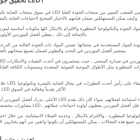
تحقيق جودة الترتيب الأعلى: ما الذي يميز أفضل مورد قناع LED؟
في سوق منتجات العناية بالبشرة المتزايدة باستمرار ، يمكن أن
وتلك التي تقصر. ما الذي يميز أفضل مورد قناع LED ، وكيف يمكن للمستهلكين ضمان قيامهم بالاختيار الصحيح لاحتياجات الع
بالإضافة إلى ذلك ، يعطي أفضل الموردين الأولوية لاحتياجات واهتمامات عملائهم ، مما يوفر خدمة ودعم عملاء استثنائيين.
يستثمر أفضل الموردين في البحث والتطوير لضمان تصنيع منتجاتهم بأفضل المواد المتاحة ، مما يوفر للمستهلكين راحة البال والثقة في شرائهم.
ات المتطورة مثل الأطوال الموجية الضوئية المتعددة ومستويات الكثافة القابل
علاوة على
LED. يضمن هذا التفاني للابتكار أن يكون للمستهلكين الوصول إلى أقنعة LED الأكثر تقدماً وفعالية في السوق.
ميع هذه المجالات ، يمكن للمستهلكين أن يكونوا واثقين من أنهم يختارون الخيار الصحيح لاحتياجات العناية ب
كيف يمكن لأفضل مورد قناع LED