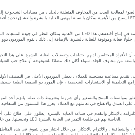
ا فعالة وموثوقة للعناية بالبشرة. بالإضافة إلى ذلك ، يقوم الموردون ذوو السمعة الطيبة بإجراء اختب
برامج التعليمية أو الاستشارات الشخصية ، فإن المورد ذو السمعة الطيبة سيذ
وتحسينها. من خلال البقاء في طليعة الابتكار ، يضمن كبار الموردين في الترتيب أن أقنعة LED الخاصة بهم في طليعة التميز في العناية بالبشرة.