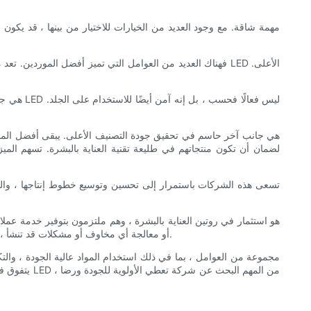
لضمان أن تكون منتجاتهم في طليعة تقنية العناية بالبشرة. تسهم الميز
مشاورات مخصصة للعناية بالبشرة ، أو تقديم الدعم والإرشادات حول كيفية استخدام قناع LED ، أو معالجة أي مخاوف أو مشكلات قد تنشأ ، فإن أفضل الموردين يعطيون أولوية احتياجات عملائهم.
يتفوق في ج