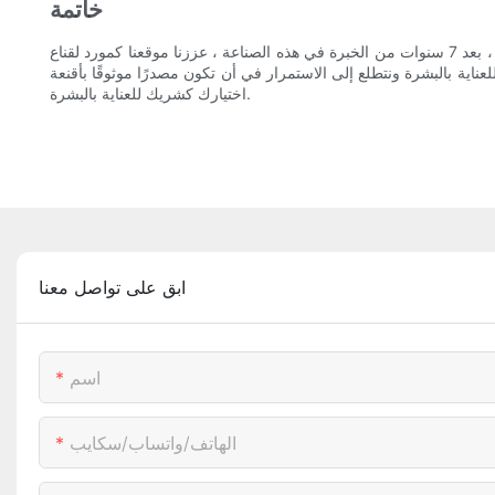
خاتمة
في الختام ، بعد 7 سنوات من الخبرة في هذه الصناعة ، عززنا موقعنا كمورد لقناع LED أفضل ، حيث قدمت باستمرار جودة رفيعة المستوى للعناية بالبشرة. إن تفانينا في توفير منتجات عالية الجودة ، وخدمة عملاء ممتازة ،
مرار في أن تكون مصدرًا موثوقًا بأقنعة LED وحلول العناية بالبشرة في المستقبل. شكرًا لك على
اختيارك كشريك للعناية بالبشرة.
ابق على تواصل معنا
اسم
الهاتف/واتساب/سكايب