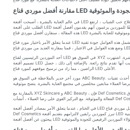
نة أفضل موردي قناع LED للجودة والموثوقية
في عالم العناية بالبشرة ، أصبحت أقنعة LED شائعة بشكل متزايد كطريقة غير غازية لتحسين جودة ومظهر الجلد. مع فوائد مختلفة مثل تقليل ظهور التجاعيد ، وتحسين لون البشرة والملمس ، وعلاج حب الشباب ، ارتفع
الطلب على أقنعة LED عالية الجودة. نتيجة لذلك ، شهد السوق تدفقًا للموردين يزعمون أنهم يقدمون أفضل أقنعة LED. ومع ذلك ، لا يتم إنشاء جميع الموردين على قدم المساواة عندما يتعلق الأمر بالجودة والموثوقية. في
عندما يتعلق الأمر باختيار مورد قناع LED الأعلى ، هناك العديد من العوامل التي يجب مراعاتها. تشمل هذه العوامل جودة تقنية LED المستخدمة في الأقنعة ، وموثوقية المورد ، وفعالية الأقنعة ، ورضا العملاء بشكل عام. مع
أحد الموردين الرئيسيين لقناع LED في السوق هو XYZ العناية بالبشرة. اشتهرت XYZ Skincare بتكنولوجيا LED المتقدمة والأقنعة عالية الجودة ، وقد اكتسبت سمعة في إنتاج منتجات فعالة وموثوقة للعناية بالبشرة. تم
تصميم أقنعة LED الخاصة بهم لاستهداف مخاوف جلدية محددة ، مثل الشيخوخة وحب الشباب والتصبغ ، وقد ثبت أنها تقدم نتائج رائعة. بالإضافة إلى ذلك ، حصل XYZ للعناية بالبشرة على مراجعات إيجابية من العملاء
الراضين ، مما زاد من ترسيخ موقعهم كمورد قناع LED الأعلى.
مورد آخر جدير بالملاحظة في السوق هو ABC Beauty. مع التركيز على استخدام أحدث تقنيات LED في أقنعةهم ، أنشأت ABC Beauty نفسها كمورد محترم للأقنعة LED عالية الجودة. تشتهر أقنعةهم بفعاليتها في علاج
بالمقارنة مع XYZ Skincare و ABC Beauty ، فإن Def Cosmetics هو مورد آخر صنع علامة في سوق Mask LED. اشتهرت Def Cosmetics بتقدير تقنية LED المبتكرة والتزامهم بالجودة ، وقد اكتسبت اعترافًا بأقنعة LED
في الختام ، عندما يتعلق الأمر بمصادر أفضل أقنعة LED للعناية بالبشرة ، من الأهمية بمكان النظر في جودة وموثوقية المورد. بعد مقارنة أفضل موردي قناع LED LED ، من الواضح أن XYZ العناية بالبشرة و ABC Beauty و
Def Cosmetics تبرز كموردين رابقين لالتزامهم بتقديم أقنعة LED عالية الجودة وموثوقة. لقد أظهر هؤلاء الموردون خبرتهم في استخدام تقنية LED المتقدمة وأظهروا تفانيًا لرضا العملاء. ونتيجة لذلك ، يمكن للأفراد الذين