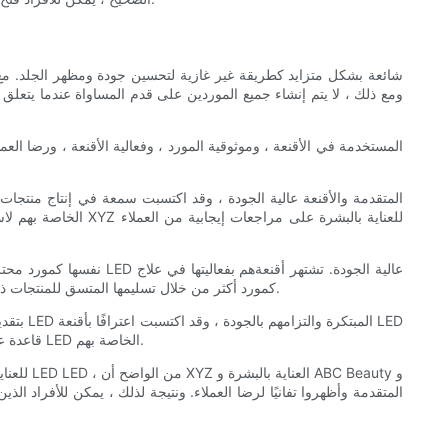
مخاوف الجلد المختلفة ، وقد أكسبهم التزامهم برضا العملاء متابعين مخلصين في مجتمع العناية بالبشرة. يتضح موثوقية ABC Beauty كمورد أكثر من خلال تسليمها المتسق للمنتجات ذات الجودة العالية.
الفعالة والموثوقة. مع التركيز القوي على رضا العملاء ، أنشأت Def Cosmetics قاعدة عملاء مخلصة شهدت تحسينات ملحوظة في بشرتهم بعد استخدام أقنعة LED الخاصة بهم.