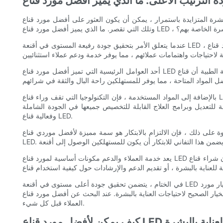
 يكون العثور على أفضل مورد قناع LED مهمة شاقة. مع وجود العديد من الخيارات للاختيار من بينها ، قد يكون من الصعب التمييز بين منتجات الجودة العليا
ناية بالبشرة الخاصة بهم؟
عندما يتعلق الأمر بتحقيق جودة رفيعة المستوى في أقنعة LED ، فهناك العديد من العوامل التي تميز أفضل الموردين. تعد مواد الجودة والتكنولوجيا المتطورة والالتزام بالابتكار كلها مكونات أساسية لمورد قناع LED الأعلى.
أحد العوامل الرئيسية التي تميز أفضل مورد قناع LED هي جودة المواد المستخدمة في منتجاتها. تضمن المواد ذات الجودة العالية من الدرجة الطبية أن قناع LED ليس فعالًا فحسب ، بل إنه آمن أيضًا للاستخدام على الجلد.
بالإضافة إلى المواد المستخدمة ، فإن التكنولوجيا التي تقف وراء قناع LED هي جانب آخر حاسم في تحقيق جودة التصنيف الأعلى. يبقى أفضل الموردين في صدارة المنحنى ، حيث يستثمرون في أحدث التقنيات والابتكارات
ة للتعديل وبرامج العلاج القابلة للتخصيص جميعها في الجودة الشاملة
وفعالية قناع LED.
 ذلك ، فإن الالتزام بالابتكار هو سمة مميزة لأفضل موردي قناع LED. تسعى هذه الشركات باستمرار إلى تحسين وتوسيع خطوط إنتاجها ، والبقاء على رأس أحدث التطورات في مجال العناية بالبشرة وتكنولوجيا
يعد خدمة العملاء والدعم مكونات أساسية لمورد قناع LED الأعلى. يدرك أفضل الموردين أن شراء قناع LED هو استثمار في روتين العناية بالبشرة ، وهم ملتزمون بتوفير خدمة عملاء استثنائية لعملائهم. سواء كان ذلك يقدم
في الختام ، يتضمن تحقيق جودة أعلى مستوى في أقنعة LED مجموعة من العوامل ، بما في ذلك استخدام المواد عالية الجودة ، والتكنولوجيا المتطورة ، والالتزام بالابتكار ، وخدمة العملاء الاستثنائية. من خلال اختيار مورد
البشرة. عند البحث عن أفضل مورد قناع LED ، من المهم البحث عن شركة تعطي الأولوية للجودة ورضا
العملاء قبل كل شيء.
 تعزيز روتين العناية بالبشرة