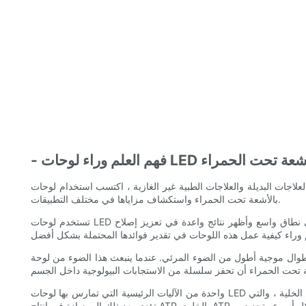
العلم وراء لوحات LED الأشعة تحت الحمراء
ر الغازية ، اكتسب استخدام لوحات LED بالأشعة تحت الحمراء اهتمامًا كبيرًا لفوائدها المحتملة. في هذه المقالة ، سوف نتعمق في العلم وراء لوحات LED
بالأشعة تحت الحمراء واستكشاف مزاياها في مختلف التطبيقات.
تستخدم لوحات LED الأشعة تحت الحمراء الضوء بالأشعة تحت الحمراء لاختراق الجلد وتحفيز الشفاء على المستوى الخلوي. تمت دراسة هذا النوع من العلاج بالضوء على نطاق واسع وأظهر نتائج واعدة في تعزيز إصلاح
طول من الضوء المرئي. عندما ينبعث هذا الضوء من لوحة LED ، يمكن أن يخترق
واحدة من الآليات الرئيسية التي تمارس بها لوحات LED الأشعة تحت الحمراء آثارها من خلال تحفيز التمثيل الغذائي الخلوي. يتم امتصاص الطاقة من الضوء بالأشعة تحت الحمراء بواسطة الميتوكوندريا ، قوة الخلية ، والتي