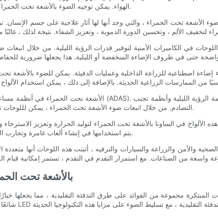
الهواء. يمكن توجيه الضوء بالأشعة تحت الحمراء المنبعثة من الألواح نحو الجهاز ، مما يسمح بالاتصال اللاسلكي والتحكم.
التصادم. من خلال انبعاث ضوء الأشعة تحت الحمراء ، يمكن لللوحات تحسين رؤية المناطق المحيطة وتوفير بيانات مهمة لوظائف القيادة الآلية.
يتم استخدامها في إنشاء ألعاب غامرة وتجارب الواقع الافتراضي ، مما يعزز الجودة الشاملة والواقعية للمؤثرات البصرية.
- مقارنة لوحات LED بالأشع