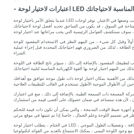
تحت الحمراء المناسبة لاحتياجاتك
عندما يتعلق الأمر باختيار لوحة LED بالأشعة تحت الحمراء المناسبة لتلبية احتياجاتك ، هناك العديد من الاعتبارات المهمة التي يجب وضعها في الاعتبار. توفر لوحات LED بالأشعة تحت الحمراء العديد من الفوائد ، بما في ذلك
 المتاحة في السوق ، قد يكون من الساحق تحديد أفضل لوحة لاحتياجاتك
أولاً وقبل كل شيء ، من المهم النظر في الاستخدام المقصود للوحة LED الأشعة تحت الحمراء. هل تتطلع إلى استخدامه لأغراض التدفئة ، كما هو الحال في استوديو اليوغا أو الفناء في الهواء الطلق؟ أو هل تحتاجها
 الطاقة ، لذلك من الضروري فهم احتياجاتك المحددة قبل إجراء عملية
الشراء.
لتطبيقك المقصود. بالإضافة إلى ذلك ، سيؤثر ناتج الطاقة في اللوحة
 لذلك من الأهمية بمكان اختيار لوحة ذات طول موجة تتوافق مع أهدافك
لشركة المصنعة ذات السمعة الطيبة. بالإضافة إلى ذلك ، ضع في اعتبارك
أو أجهزة ضبط الوقت المدمجة ، والتي يمكن أن تكون ذات قيمة للتحكم
في الختام ، يتطلب اختيار لوحة LED بالأشعة تحت الحمراء المناسبة لتلبية الاحتياجات الخاصة بك دراسة متأنية للعديد من العوامل الرئيسية. من خلال فهم تطبيقك المحدد ، والتحجيم والطاقة ، وتفضيلات الطول الموجي ،
يمنى ، يمكنك الاستمتاع بالعديد من الفوائد لتكنولوجيا LED بالأشعة تحت الحمراء ،