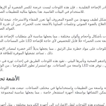
للاستخدام في البيئات القاسية. هذا يجعلها مثالية للتطبيقات الصناعية حيث تكون الإضاءة المتسقة والموثوقة ضرورية للإنتاجية والسلامة.
ل العلاج بالضوء الضوئي وجلسات الساونا بالأشعة تحت الحمراء. تبين أن قدرة 
الفوائد الصحية ، بما في ذلك تحسين الدورة الدموية وتخفيف الألم والتجديد الخلوي.
ذلك ، تساعد تشغيلها الموفرة للطاقة في تقليل انبعاثات الكربون ، مما يساهم بشكل أكبر في كوكب أكثر صحة.
واسعة من الصناعات. مع استمرار تطور التكنولوجيا ، من الواضح أن مستقبل الإضاءة يكمن في التصميم
اللوحات العديد من الفوائد التي تجعلها خيارًا بارزًا لجميع احتياجات الإضاءة.
- تطبيقات واستخدامات لوح
اكتشافها بواسطة أجهزة استشعار خاصة ، مما يجعلها مناسبة لمجموعة متنوعة من الأغراض. ف