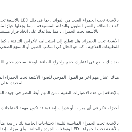
كفاءة الطاقة والعمر الطويل والتدفئة المستهدفة ، مما يجعلها خيارًا
المحددة. في هذه المقالة ، سوف نستكشف العوامل الرئيسية التي يجب مراعاتها عند اختيار لوحة LED بالأشعة تحت الحمراء ، مما يساعدك على اتخاذ قرار مستنير وجني الفوائد الكاملة لهذه التكنولوجيا المبتكرة.
للتطبيقات العلاجية ، كما هو الحال في المكتب الطبي أو المنتجع الص
بعد ذلك ، ضع في اعتبارك حجم وإخراج الطاقة للوحة. سيحدد حجم اللوح
هناك اعتبار مهم آخر هو الطول الموجي للضوء الأشعة تحت الحمراء المن
المحددة. على سبيل المثال ، تكون الأطوال الموجية الأقصر أكثر ملاءمة لأغراض التدفئة ، في حين أن الأطوال الموجية الأطول تستخدم في الغالب للتطبيقات العلاجية.
بالإضافة إلى هذه الاعتبارات التقنية ، من المهم أيضًا النظر في جودة
أخيرًا ، فكر في أي ميزات أو قدرات إضافية قد تكون مهمة لاحتياجاتك
وتوقعات الجودة والمتانة ، وأي ميزات إضافية ، يم