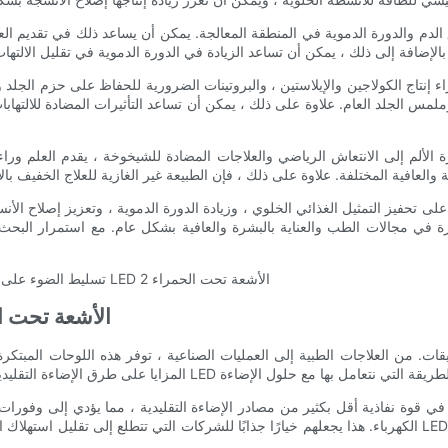
دم والدورة الدموية في المنطقة المعالجة. يمكن أن يساعد ذلك في تقديم العنا
س الجلد العام. علاوة على ذلك ، يمكن أن تساعد التأثيرات المضادة للالتهابات
جالات الطب والعناية بالبشرة والعافية بشكل عام. مع استمرار البحث في هذا المجال ، يمكننا ت
- استكشاف مزايا استخدام لوحات LED 
الكهرباء. هذا يجعلهم خيارًا جذابًا للشركات التي تتطلع إلى تقليل استهلاك الطاقة وتأثيرها البيئي. بالإضافة إل