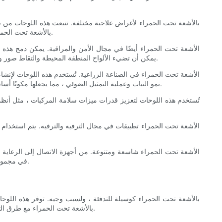
بالأشعة تحت الحمراء لتخفيف الألم ، وتحسين الدورة الدموية ، وتعزيز الشفاء. نتيجة لذلك ، غالبًا ما تستخدم هذه اللوحات في عيادات العلاج الطبيعي ومراكز إعادة التأهيل.
يمكن أن تضيء الألواح المنطقة المحيطة والتقاط صور واضحة حتى في ظروف الإضاءة المنخفضة أو الليلية. هذا يجعلها ضرورية للحفاظ على الأمان في بيئات مختلفة ، مثل المنازل والمكاتب والأماكن العامة.
نمو النبات وعملية التمثيل الضوئي ، مما يجعلها مكونًا أساسيًا من الممارسات الزراعية الحديثة. بالإضافة إلى ذلك ، يمكن استخدام الألواح لإنشاء طيف إضاءة مخصص لتلبية الاحتياجات المحددة للنباتات المختلفة.
في مجموعة واسعة من الصناعات. مع استمرار التقدم في التقدم ، تستمر إمكانية قيام اللوحات بالأشعة تحت الحمراء بإحداث ثورة في مختلف الحقول في النمو.
شائعًا لكل من التطبيقات السكنية والتجارية. في هذه المقالة ، سنقارن لوحات LED بالأشعة تحت الحمراء مع طرق التدفئة التقليدية ، مع تسليط الضوء على مزايا هذه التكنولوجيا الحديثة.