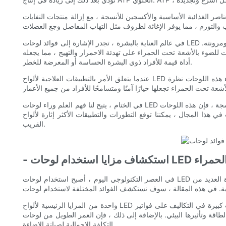
صر الغذائية الأساسية والأكسجين للأنسجة ، مع إزالة منتجات النفايات
في عالم العناية بالبشرة ، تجدر الإشارة إلى فوائد لوحات LED بالأشعة تحت الحمراء. يمكن أن يحفز تغلغل الضوء بالأشعة تحت الحمراء إنتاج الكولاجين والإيلاستين ، والبروتينات الضرورية للحفاظ على حزم الجلد ومرونته.
 للضوء بالأشعة تحت الحمراء على تهدئة الاحمرار والتهيج ، مما يجعله
أداة قيمة للأفراد ذوي البشرة الحساسة أو المعرضة للخطر.
عندما يتعلق الأمر بالتطبيقات العلاجية لألواح LED بالأشعة تحت الحمراء ، تبدو إمكاناتها بلا حدود. من التئام الجروح وإدارة الألم إلى الانتعاش الرياضي والعلاجات المضادة للشيخوخة ، يقدم العلم وراء هذه اللوحات نظرة
في الختام ، يتيح لنا فهم العلم وراء لوحات LED بالأشعة تحت الحمراء تقدير العديد من الفوائد التي يقدمونها. مع قدرتها على تحفيز التمثيل الغذائي الخلوي ، وزيادة الدورة الدموية ، وتعزيز إصلاح الأنسجة ، فإن هذه اللوحات
وقع التطورات والتطبيقات الأكثر إثارة لألواح LED بالأشعة تحت الحمراء في المستقبل
القريب.
الأشعة تحت الحمراء
في العصر التكنولوجي اليوم ، أصبح استخدام لوحات LED بالأشعة تحت الحمراء شائعة بشكل متزايد لمجموعة واسعة من التطبيقات. من العلاجات الطبية إلى العمليات الصناعية ، توفر هذه اللوحات المبتكرة العديد من
واحدة من المزايا الرئيسية لألواح LED الأشعة تحت الحمراء هي كفاءة الطاقة. تم تصميم هذه اللوحات للعمل في قوة نفاذية أقل بكثير من مصادر الإضاءة التقليدية ، مما يؤدي إلى وفورات كبيرة في التكاليف على فواتير
ى ذلك ، فإن العمر الطويل من لوحات LED الأشعة تحت الحمراء يعني أنها تتطلب بدائل أقل تواترا ، مما يقلل من
التكلفة الإجمالية لصيانة الإضاءة.