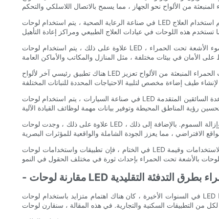
في صناعة الرعاية الصحية ، يتم استخدام لوحات LED بالأشعة تحت الحمراء لأغراض علاجية مختلفة. تنبعث هذه اللوحات من ضوء الأشعة تحت الحمراء ، والتي وجد أنها لها آثار علاجية على جسم الإنسان. تم استخدام العلاج
علاوة على ذلك ، يتم استخدام لوحات LED الأشعة تحت الحمراء أيضًا في مجال الأمن والمراقبة. يمكن دمج هذه اللوحات في الكاميرات الأمنية لتوفير قدرات الرؤية الليلية. من خلال انبعاث ضوء الأشعة تحت الحمراء ،
هناك تطبيق رئيسي آخر لألواح LED الأشعة تحت الحمراء في الصناعة الزراعية. تُستخدم هذه اللوحات لإنشاء إضاءة اصطناعية للزراعة الداخلية وعمليات الدفيئة. يمكن للضوء بالأشعة تحت الحمراء المنبعثة من الألواح تعزيز
في صناعة السيارات ، يتم استخدام لوحات LED الأشعة تحت الحمراء في أنظمة مساعدة السائقين المتقدمة (ADAS). تُستخدم هذه اللوحات لتعزيز قدرات ميزات سلامة المركبات ، مثل أنظمة الرؤية الليلية وأنظمة تجنب
علاوة على ذلك ، وجدت لوحات LED الأشعة تحت الحمراء تطبيقات في مجال الترفيه والترفيه. يتم استخدام هذه الألواح في الساونا بالأشعة تحت الحمراء لتوليد الحرارة وتعزيز الاسترخاء وإزالة السموم. بالإضافة إلى ذلك ،
في الختام ، فإن تطبيقات واستخدامات لوحات LED الأشعة تحت الحمراء شاسعة ومتنوعة. من أجهزة الاتصال إلى الرعاية الصحية والأمن والزراعة والسيارات والترفيه ، أثبتت هذه اللوحات أنها متعددة الاستخدامات وقيمة
ة تحت الحمراء بطرق التدفئة التقليدية
في السنوات الأخيرة ، كان هناك اهتمام متزايد باستخدام لوحات LED بالأشعة تحت الحمراء كوسيلة للتدفئة ، ولسبب وجيه. توفر هذه اللوحات المبتكرة مجموعة من الفوائد على طرق التدفئة التقليدية ، مما يجعلها خيارًا