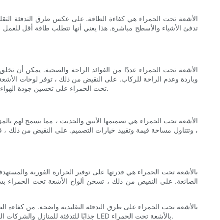
وباردة وعدم الراحة للركاب. على النقيض من ذلك ، توفر لوحات الأشعة 
تحت الحمراء على تحسين جودة الهواء الداخلي عن طريق تقليل تداول الغبار ، والمواد المثيرة للحساسية ، وغيرها من الجزيئات المحمولة جواً ، مما يؤدي إلى بيئة معيشة أو أكثر صحة وراحة.
، وتتناول مساحة قيمة وتقييد خيارات التصميم. على النقيض من ذلك ، 
الضائعة. على النقيض من ذلك ، تسخن ألواح الأشعة تحت الحمراء بسرع
جذابًا للتدفئة للمنازل والشركات الحديثة. مع استمرار نمو خيارات التسخين المستدامة والفعالة من حيث التكلفة والمريحة ، من الواضح أن مستقبل التدفئة يكمن في الدفء المشع لألواح LED بالأشعة تحت الحمراء.