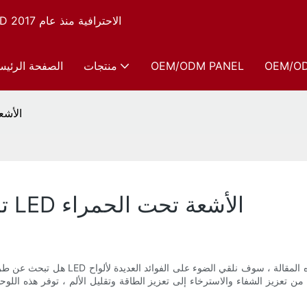
شركة Sunsred، الشركة المصنعة لأجهزة العلاج بالضوء الأحمر LED الاحترافية منذ عام 2017
OEM/O
OEM/ODM PANEL
منتجات
الصفحة الرئيس
تسليط الضوء ع
تسليط الضوء على فوائد لوحات LED الأشعة تحت الحمراء
هل تبحث عن طريقة طبيعية وفعالة لتعزيز 
يز الشفاء والاسترخاء إلى تعزيز الطاقة وتقليل الألم ، توفر هذه اللوحات المبتكرة ثروة من المزاي