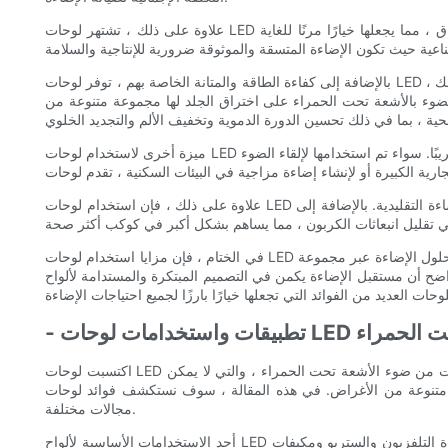
علاوة على ذلك ، تشتهر لوحات LED بالأشعة تحت الحمراء أيضًا بمتانتها وموثوقيتها الفائقة. على عكس مصادر الإضاءة التقليدية ، فإن هذه اللوحات ليست عرضة لكسر الشعيرة أو الإرهاق ، مما يجعلها خيارًا مرنًا للغاية
بالإضافة إلى كفاءة الطاقة والمتانة الخاصة بهم ، توفر لوحات LED الأشعة تحت الحمراء أيضًا فوائد صحية فريدة. هذه اللوحات تنبعث منها شكل لطيف ومهدئ من الضوء المعروف أنها تعزز الشفاء والاسترخاء. نتيجة لذلك ،
الضوء بالأشعة تحت الحمراء على اختراق الجلد لها مجموعة متنوعة من
ميزة أخرى لاستخدام لوحات LED الأشعة تحت الحمراء هي براعة في التصميم والتطبيق. تتوفر هذه اللوحات بأشكال وأحجام وألوان مختلفة ، مما يجعلها مناسبة لأي متطلبات الإضاءة تقريبًا. سواء تم استخدامها لإلقاء الضوء
علاوة على ذلك ، فإن استخدام لوحات LED بالأشعة تحت الحمراء يساهم أيضًا في الاستدامة البيئية. لا تحتوي هذه اللوحات على مواد خطرة مثل الزئبق ، مما يجعلها بديلاً أكثر خضرة لمصادر الإضاءة التقليدية. بالإضافة إلى
في الختام ، فإن مزايا استخدام لوحات LED الأشعة تحت الحمراء واسعة ومتنوعة. من كفاءة الطاقة والمتانة إلى فوائدهم الصحية وتأثيرها البيئي ، تقود هذه اللوحات الطريق في إحداث ثورة في حلول الإضاءة عبر مجموعة
 المبتكرة والمستدامة لألواح LED بالأشعة تحت الحمراء. سواء للاستخدام التجاري أو الصناعي أو الشخصي ، توفر هذه
ات LED الأشعة تحت الحمراء
اكتسبت لوحات LED بالأشعة تحت الحمراء اهتمامًا كبيرًا في السنوات الأخيرة بسبب مجموعة واسعة من التطبيقات واستخداماتها في مختلف الصناعات. تنبعث هذه اللوحات من ضوء الأشعة تحت الحمراء ، والتي لا يمكن
ي هذه المقالة ، سوف نستكشف فوائد لوحات LED الأشعة تحت الحمراء وتطبيقاتها في
مجالات مختلفة.
أحد الاستخدامات الأساسية لألواح LED الأشعة تحت الحمراء في مجال عناصر التحكم عن بُعد وأجهزة الاتصال. تُستخدم هذه اللوحات لنقل الإشارات إلى أجهزة إلكترونية مختلفة ، مثل أجهزة التلفزيون والستريو ومكيفات