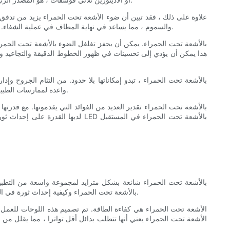
علاوة على ذلك ، فقد تبين أن ضوء الأشعة تحت الحمراء يزيد من تدفق ال
والسموم ، مما يساعد في نهاية المطاف في عملية الشفاء. بالإضافة إلى ذلك ، يمكن أن تساعد الزيادة في الدورة الدموية في تقليل الالتهاب والتورم ، مما يوفر الإغاثة لظروف مثل التهاب المفاصل وجع العضلات.
هذا يمكن أن يؤدي إلى تحسينات في ظهور الخطوط الدقيقة والتجاعيد وملم
واعدة لممارسات الطبية والعافية المختلفة. علاوة على ذلك ، فإن الطبيعة غير الغازية للعلاج الخفيف بالأشعة تحت الحمراء تجعلها خيارًا آمنًا ومتسامحًا للأفراد من جميع الأعمار.
لديها القدرة على إحداث ثورة في م
المزايا على طرق الإضاءة التقليدية. في هذه المقالة ، سوف نستكشف الفوائد المختلفة لاستخدام لوحات LED بالأشعة تحت الحمراء وكيفية إحداث ثورة في الطريقة التي نتعامل بها مع حلول الإضاءة.