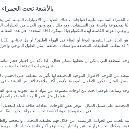
- اعتبارات لاختيار لوحة LED بالأشعة 
 مثاليًا لمجموعة واسعة من التطبيقات. ومع ذلك ، مع وجود العديد من الخيارات
حي؟ قد تتطلب التطبيقات المختلفة مواصفات مختلفة ، مثل الطول الموجي وإخراج
ة المنطقة التي يمكن أن تغطيها بشكل فعال ، لذا تأكد من اختيار حجم مناسب 
على قدرات التدفئة الخاصة به ، لذلك من المهم اختيار لوحة بها القوة الكهربائية المناسبة لتلبية احتياجاتك.
بعثة من اللوحة. الأطوال الموجية المختلفة لها تأثيرات مختلفة على الجسم ،
 اللوحة ومتانة اللوحة. ابحث عن لوحات مصنوعة من مواد عالية الجودة ودعمها ا
عوامل مثل عمر اللوحة المتوقع والضمان ، لأن هذه ستساعد في ضمان حصولك على أقصى قيمة من استثمارك.
 المحددة. على سبيل المثال ، توفر بعض اللوحات إعدادات طاقة قابلة للتعديل 
في شدة ومدة ضوء الأشعة تحت الحمراء. يجدر أيضًا النظر في تصميم اللوحة وعلم الجمال ، خاصةً إذا تم تثبيتها في موقع مرئي.
كنك اتخاذ قرار مستنير واختيار لوحة توفر أكبر فائدة لاحتياجاتك الفريدة. مع وجود اللوحة ال