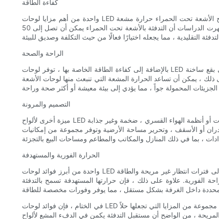
كفاءة الطاقة
واحدة من أهم مزايا لوحات LED الأشعة تحت الحمراء هي كفاءة الطاقة. على عكس طرق التدفئة التقليدية ، التي تعتمد على الحمل الحراري لتسخين الهواء في الغرفة ، تنبعث ألواح الأشعة تحت الحمراء حرارة مشعة
تدفئ الأشياء والأسطح مباشرة. هذا يعني أنها تتطلب طاقة أقل للعمل ، مما يؤدي إلى انخفاض فواتير الطاقة وتقليل انبعاثات الكربون. في الواقع ، أظهرت الدراسات أن التدفئة بالأشعة تحت الحمراء يمكن أن تصل إلى 50
الراحة والصحة
بالإضافة إلى كفاءة الطاقة الخاصة بها ، توفر لوحات LED الأشعة تحت الحمراء عددًا من الفوائد الراحة والصحية. يمكن أن تخلق طرق التدفئة التقليدية درجات حرارة غير متساوية في الغرفة ، مما يؤدي إلى بقع ساخنة
 ذلك ، يمكن أن تساعد الحرارة المشعة التي تنبعث منها لوحات الأشعة
التصميم والمرونة
ميزة أخرى لألواح LED الأشعة تحت الحمراء هي تصميمها الأنيق والحديث ، مما يسمح لهم بالمزج بسلاسة في أي مساحة. يمكن أن تكون طرق التدفئة التقليدية ، مثل المشعات أو أنظمة الهواء القسري ، ضخمة وغير جذابة
جدران أو الأسقف ، وتحرير مساحة الأرضية وتوفر مجموعة من إمكانيات
الحرارة الفورية والمستهدفة
واحدة من أبرز فوائد لوحات LED بالأشعة تحت الحمراء هي قدرتها على توفير الحرارة الفورية والمستهدفة. قد تستغرق طرق التدفئة التقليدية بعض الوقت لتسخين الغرفة ، مما يؤدي إلى فترات انتظار غير مريحة والطاقة
ة الفورية. علاوة على ذلك ، فإن حرارتها المستهدفة تسمح بالتدفئة
في الختام ، فإن فوائد لوحات LED بالأشعة تحت الحمراء على طرق التدفئة التقليدية واضحة. من كفاءة الطاقة وراحتها إلى مرونة التصميم والحرارة الفورية ، توفر هذه اللوحات المبتكرة مجموعة من المزايا التي تجعلها حلاً