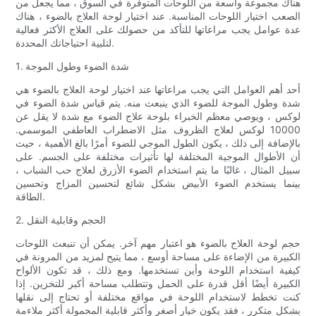
هناك مجموعة واسعة من اللوحات المتوفرة في السوق ، مما يجعل من
الصعب اختيار اللوحات المناسبة. عند اختيار لوحة العلاج بالضوء ، هناك
عدة عوامل يجب مراعاتها للتأكد من حصولك على العلاج الأكثر فعالية
لتلبية احتياجاتك المحددة.
1. شدة الضوء وطول الموجة
أحد أهم العوامل التي يجب مراعاتها عند اختيار لوحة العلاج بالضوء هي
شدة وطول الموجة للضوء الذي ينبعث منه. يتم قياس شدة الضوء في
لوكس ، ويوصي معظم الخبراء بلوحة علاج الضوء مع شدة لا يقل عن
10000 لوكس لعلاج الظروف مثل الاضطراب العاطفي الموسمي.
بالإضافة إلى ذلك ، يكون الطول الموجي للضوء أمرًا بالغ الأهمية ، حيث
أن الأطوال الموجية المختلفة لها تأثيرات مختلفة على الجسم. على
سبيل المثال ، غالبًا ما يتم استخدام الضوء الأزرق لعلاج حب الشباب ،
بينما يستخدم الضوء الأبيض بشكل شائع لتحسين المزاج وتحسين
الطاقة.
2. الحجم وقابلية النقل
حجم لوحة العلاج بالضوء هو اعتبار مهم آخر. يمكن أن تنبعث اللوحات
الكبيرة من الإضاءة على مساحة أوسع ، مما يتيح لمزيد من المرونة في
كيفية استخدام اللوحة وأين تستخدمها. ومع ذلك ، قد تكون الألواح
الكبيرة أيضًا أقل قدرة على الحمل وتتطلب مساحة أكبر للتخزين. إذا
كنت تخطط لاستخدام اللوحة في مواقع مختلفة أو تحتاج إلى نقلها
بشكل متكرر ، فقد يكون خيار أصغر وأكثر قابلية المحمولة أكثر ملاءمة