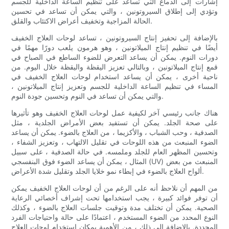
إشارات إلى الدماغ التي تساعد على تنظيم الساعة الداخلية للجسم
وتؤدي إلى إطلاق السيروتونين ، والتي يمكن أن تساعد في تحسين
الحالة المزاجية وتخفيف أعراض الاكتئاب والقلق.
بالإضافة إلى تحفيز إنتاج السيروتونين ، تساعد لوحات العلاج الخفيف
أيضًا في تنظيم إنتاج الميلاتونين ، وهو هرمون يلعب دورًا مهمًا في
دورات النوم. يمكن أن يساعد التعرض للضوء الساطع في الصباح في
قمع إنتاج الميلاتونين ، وبالتالي تعزيز اليقظة واليقظة خلال اليوم. من
ناحية أخرى ، يمكن أن يساعد استخدام لوحات العلاج الخفيف في
المساء في تنظيم الساعة الداخلية للجسم وتعزيز إنتاج الميلاتونين ،
والتي يمكن أن تساعد في النوم وتحسين جودة النوم.
هناك جانب رئيسي آخر لكيفية عمل لوحات العلاج الخفيف وهو تأثيرها
على صحة الجلد. يمكن أن تستفيد بعض الأمراض الجلدية ، مثل
الصدفية ، وحب الشباب ، والأكزيما ، من العلاج بالضوء. يمكن أن يساعد
الضوء المنبعث من هذه اللوحات في تقليل الالتهاب ، وتعزيز الشفاء ،
وتحسين المظهر العام للجلد وملمسه. في حالة الصدفية ، على سبيل
المثال ، يمكن أن يساعد الضوء فوق البنفسجي (UV) المنبعث من بعض
ألواح العلاج بالضوء في إبطاء نمو خلايا الجلد وتقليل شدة الأعراض.
من المهم أن نلاحظ أنه على الرغم من أن لوحات العلاج الخفيف يمكن
أن توفر فوائد كبيرة ، يجب استخدامها تحت إشراف أخصائي الرعاية
الصحية. يمكن أن تختلف مدة وتوقيت جلسات العلاج بالضوء ، وكذلك
النوع المحدد من الضوء المستخدم ، اعتمادًا على حالة واحتياجات الفرد
المحددة. بالإضافة إلى ذلك ، من الأهمية بمكان استخدام لوحات العلاج