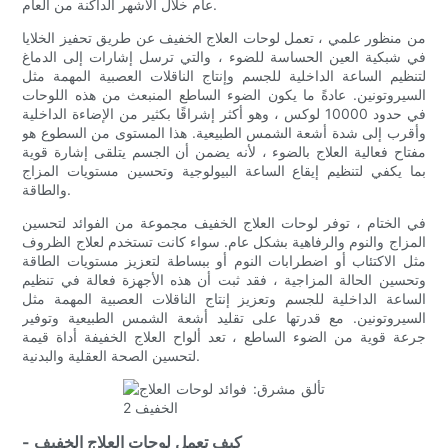
عام خلال الأشهر الداكنة من العام.
من منظور علمي ، تعمل لوحات العلاج الخفيف عن طريق تحفيز الخلايا
في شبكية العين الحساسة للضوء ، والتي ترسل إشارات إلى الدماغ
لتنظيم الساعة الداخلية للجسم وإنتاج الناقلات العصبية المهمة مثل
السيروتونين. عادةً ما يكون الضوء الساطع المنبعث من هذه اللوحات
في حدود 10000 لوكس ، وهو أكثر إشراقًا بكثير من الإضاءة الداخلية
وأقرب إلى شدة أشعة الشمس الطبيعية. هذا المستوى من السطوع هو
مفتاح فعالية العلاج بالضوء ، لأنه يضمن أن الجسم يتلقى إشارة قوية
بما يكفي لتنظيم إيقاع الساعة البيولوجية وتحسين مستويات المزاج
والطاقة.
في الختام ، توفر لوحات العلاج الخفيف مجموعة من الفوائد لتحسين
المزاج والنوم والرفاهية بشكل عام. سواء كانت تستخدم لعلاج الظروف
مثل الاكتئاب أو اضطرابات النوم أو ببساطة لتعزيز مستويات الطاقة
وتحسين الحالة المزاجية ، فقد ثبت أن هذه الأجهزة فعالة في تنظيم
الساعة الداخلية للجسم وتعزيز إنتاج الناقلات العصبية المهمة مثل
السيروتونين. مع قدرتها على تقليد أشعة الشمس الطبيعية وتوفير
جرعة قوية من الضوء الساطع ، تعد ألواح العلاج الخفيفة أداة قيمة
لتحسين الصحة العقلية والبدنية.
- كيف تعمل لوحات العلاج الخفيف