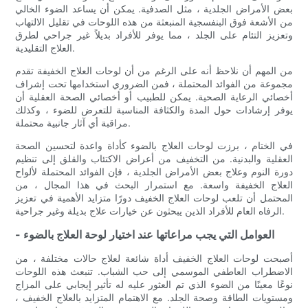
بعض الأمراض الجلدية ، مثل الصدفية. يمكن أن يساعد الضوء الخالي
من الأشعة فوق البنفسجية المنبعثة من هذه اللوحات في تقليل الالتهاب
وتعزيز التئام على الجلد ، مما يوفر للأفراد بديلاً غير جراحي لطرق
العلاج التقليدية.
من المهم أن نلاحظ أنه على الرغم من أن لوحات العلاج الخفيفة تقدم
مجموعة من الفوائد المحتملة ، فمن الضروري استخدامها تحت إشراف
أخصائي الرعاية الصحية. يمكن للطبيب أو أخصائي الصحة العقلية أن
يوفر إرشادات حول المدة والكثافة المناسبة للتعرض للضوء ، وكذلك
مراقبة أي آثار جانبية محتملة.
في الختام ، برزت لوحات العلاج بالضوء كأداة واعدة لتحسين الصحة
العقلية والبدنية. من التخفيف من أعراض الاكتئاب والقلق إلى تنظيم
دورة النوم وعلاج بعض الأمراض الجلدية ، فإن الفوائد المحتملة لألواح
العلاج الخفيفة واسعة. مع استمرار البحث في هذا المجال ، من
المحتمل أن تلعب لوحات العلاج الخفيف دورًا متزايد الأهمية في تعزيز
الرفاه العام للأفراد الذين يبحثون عن خيارات علاج بديلة وغير جراحية.
- العوامل التي يجب مراعاتها عند اختيار لوحة العلاج بالضوء
أصبحت لوحات العلاج الخفيف أداة شائعة لعلاج حالات مختلفة ، من
الاضطراب العاطفي الموسمي إلى حب الشباب. تنبعث هذه اللوحات
نوعًا معينًا من الضوء الذي تم العثور عليه له تأثير إيجابي على المزاج
ومستويات الطاقة وصحة الجلد. مع الاهتمام المتزايد بالعلاج الخفيف ،