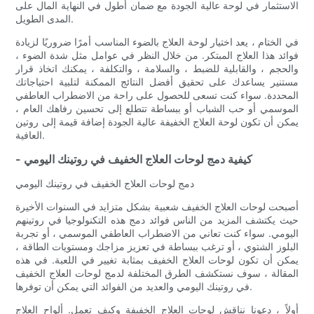
الاستثمار في لوحة عالية الجودة مع ضمان أطول في النهاية المال على
المدى الطويل.
في الختام ، يعد اختيار لوحة العلاج بالضوء المناسب أمرًا ضروريًا لزيادة
فوائد هذا العلاج المبتكر. من خلال النظر في عوامل مثل شدة الضوء ،
والحجم ، والقابلية للضبط ، والسلامة ، والتكلفة ، يمكنك اتخاذ قرار
مستنير يساعدك على تحقيق أفضل النتائج الممكنة لتلبية احتياجاتك
المحددة. سواء كنت تسعى للحصول على راحة من الاضطراب العاطفي
الموسمي أو حب الشباب أو ببساطة تتطلع إلى تحسين رفاهك العام ،
يمكن أن تكون لوحة العلاج الخفيفة عالية الجودة إضافة قيمة إلى روتين
العافية.
- كيفية دمج لوحات العلاج الخفيف في روتينك اليومي
دمج لوحات العلاج الخفيف في روتينك اليومي
أصبحت لوحات العلاج الخفيف شعبية بشكل متزايد في السنوات الأخيرة
حيث يكتشف المزيد من الناس فوائد دمج هذه التكنولوجيا في روتينهم
اليومي. سواء كنت تعاني من الاضطراب العاطفي الموسمي ، أو تجربة
البلوز الشتوي ، أو ترغب ببساطة في تعزيز مزاجك ومستويات الطاقة ،
يمكن أن تكون لوحات العلاج الخفيف بمثابة تغيير في اللعبة. في هذه
المقالة ، سوف نستكشف الطرق المختلفة لدمج لوحات العلاج الخفيف
في روتينك اليومي والعديد من الفوائد التي يمكن أن توفرها.
أولاً ، دعونا نناقش لوحات العلاج الخفيفة وكيف تعمل. ألواح العلاج