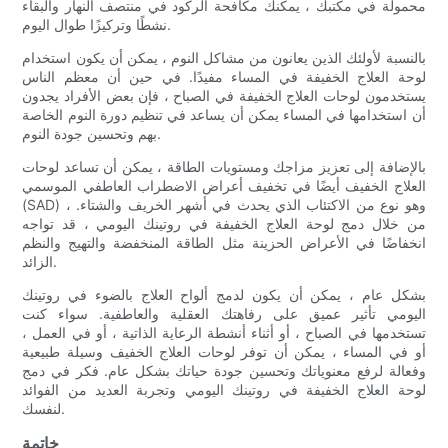
محمولة في مكتبك ، يمكنك مكافحة الركود في منتصف النهار والبقاء
نشطًا وتركيزًا طوال اليوم.
بالنسبة لأولئك الذين يعانون من مشاكل النوم ، يمكن أن يكون استخدام
لوحة العلاج الخفيفة في المساء مفيدًا. في حين أن معظم الناس
يستخدمون لوحات العلاج الخفيفة في الصباح ، فإن بعض الأفراد يجدون
أن استخدامها في المساء يمكن أن يساعد في تنظيم دورة النوم الخاصة
بهم وتحسين جودة النوم.
بالإضافة إلى تعزيز مزاجك ومستويات الطاقة ، يمكن أن تساعد لوحات
العلاج الخفيف أيضًا في تخفيف أعراض الاضطراب العاطفي الموسمي
(SAD) ، وهو نوع من الاكتئاب الذي يحدث في أشهر الخريف والشتاء.
من خلال دمج لوحة العلاج الخفيفة في روتينك اليومي ، قد تواجه
انخفاضًا في الأعراض الحزينة مثل الطاقة المنخفضة والتهيج والنظم
الزائد.
بشكل عام ، يمكن أن يكون لدمج ألواح العلاج بالضوء في روتينك
اليومي تأثير عميق على رفاهتك العقلية والعاطفية. سواء كنت
تستخدمها في الصباح ، أو أثناء أنشطة الرعاية الذاتية ، أو في العمل ،
أو في المساء ، يمكن أن توفر لوحات العلاج الخفيف وسيلة طبيعية
وفعالة لرفع معنوياتك وتحسين جودة حياتك بشكل عام. فكر في دمج
لوحة العلاج الخفيفة في روتينك اليومي وتجربة العديد من الفوائد
لنفسك.
خاتمة