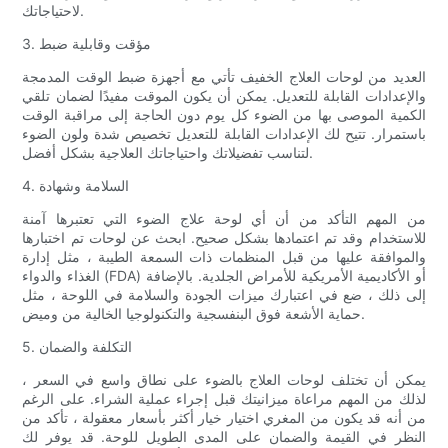
لاحتياجاتك.
3. مؤقت وقابلية ضبط
العديد من لوحات العلاج الخفيف تأتي مع أجهزة ضبط الوقت المدمجة
والإعدادات القابلة للتعديل. يمكن أن يكون الموقت مفيدًا لضمان تلقي
الكمية الموصى بها من الضوء كل يوم دون الحاجة إلى مراقبة الوقت
باستمرار. تتيح لك الإعدادات القابلة للتعديل تخصيص شدة ولون الضوء
لتناسب تفضيلاتك واحتياجاتك العلاجية بشكل أفضل.
4. السلامة وشهادة
من المهم التأكد من أن أي لوحة علاج الضوء التي تعتبرها آمنة
للاستخدام وقد تم اعتمادها بشكل صحيح. ابحث عن لوحات تم اختبارها
والموافقة عليها من قبل المنظمات ذات السمعة الطيبة ، مثل إدارة
الغذاء والدواء (FDA) أو الأكاديمية الأمريكية للأمراض الجلدية. بالإضافة
إلى ذلك ، ضع في اعتبارك ميزات الجودة والسلامة في اللوحة ، مثل
حماية الأشعة فوق البنفسجية والتكنولوجيا الخالية من وميض.
5. التكلفة والضمان
يمكن أن تختلف لوحات العلاج بالضوء على نطاق واسع في السعر ،
لذلك من المهم مراعاة ميزانيتك قبل إجراء عملية الشراء. على الرغم
من أنه قد يكون من المغري اختيار خيار أكثر بأسعار معقولة ، تأكد من
النظر في القيمة والضمان على المدى الطويل للوحة. قد يوفر لك