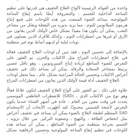
واحدة من الفوائد الرئيسية لألواح العلاج الخفيف هي قدرتها على تنظيم
الساعة الداخلية للجسم ، والمعروفة أيضًا باسم إيقاع الساعة
البيولوجية. يساعد الضوء المنبعث من هذه اللوحات على قمع إنتاج
هرمون الميلاتونين للنوم ، مما يزيد بدوره من اليقظة ويقلل من مشاعر
التعب. يمكن أن يكون هذا مفيدًا بشكل خاص لأولئك الذين يعانون من
الأرق أو غيرها من اضطرابات النوم ، وكذلك للأفراد الذين يعملون في
نوبات ليلية أو لديهم أنماط نوم غير منتظمة.
بالإضافة إلى تحسين النوم ، فقد تبين أن لوحات العلاج الخفيف فعالة
في علاج اضطرابات المزاج مثل الاكتئاب والحزن. تم العثور على
التعرض للضوء الساطع لزيادة إنتاج السيروتونين ، وهو ناقل عصبي
يرتبط بمشاعر السعادة والرفاه. يمكن أن يساعد ذلك في تخفيف
أعراض الاكتئاب وتحسين الحالة المزاجية بشكل عام ، مما يجعل لوحات
العلاج الخفيف أداة قيمة لأولئك الذين يعانون من اضطرابات المزاج.
علاوة على ذلك ، تم العثور على ألواح العلاج الخفيف لتكون علاجًا فعالًا
للاضطراب العاطفي الموسمي (SAD) ، وهو نوع من الاكتئاب الذي
يحدث في وقت معين من العام ، عادة في أشهر الشتاء عندما يكون
التعرض لأشعة الشمس محدودًا. لقد أظهرت الأبحاث أن الاستخدام
المنتظم لطبقة العلاج بالضوء يمكن أن يساعد في تخفيف أعراض SAD
، مثل انخفاض الطاقة ، والتهيج ، وصعوبة التركيز. من خلال تزويد
الجسم بجرعة منتظمة من الضوء الساطع ، يمكن أن تساعد هذه
اللوحات في تنظيم إيقاع الساعة البيولوجية وتحسين الرفاهية بشكل