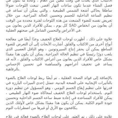
الاكتئاب الذي يحدث في وقت معين من العام ، وعادة ما تكون في
فصل الشتاء عندما تكون ساعات النهار أقصر. تنبعث اللوحات ضوءًا
ساطعًا يحاكي أشعة الشمس الطبيعية ، والتي يمكن أن تساعد في
تنظيم الساعة الداخلية للجسم وتحسين الحالة المزاجية. من خلال
تعريض نفسه للضوء المنبعث من هذه اللوحات لفترة محددة من الوقت
كل يوم ، يمكن للأفراد الذين يعانون من SAD أن يعانون من انخفاض
في الأعراض والتحسن الشامل في صحتهم العقلية.
علاوة على ذلك ، أظهرت لوحات العلاج الخفيف وعدًا أيضًا في معالجة
أنواع أخرى من الاكتئاب والقلق. أشارت الأبحاث إلى أن التعرض للضوء
الساطع يمكن أن يحفز إنتاج السيروتونين ، وهو الناقل العصبي الذي
يلعب دورًا رئيسيًا في تنظيم الحالة المزاجية. يمكن أن يكون هذا مفيدًا
بشكل خاص للأفراد الذين يعانون من أعراض الاكتئاب والقلق ، لأنه قد
يساعد في تخفيف أعراضهم والمساهمة في تحسين الإحساس
بالرفاهية.
بالإضافة إلى فوائد الصحة العقلية ، تم أيضًا ربط لوحات العلاج بالضوء
بالتأثيرات الإيجابية على الصحة البدنية. تتمثل إحدى الميزات البارزة في
قدرتها على تنظيم إيقاع الجسم اليومي ، وهو المسؤول عن تنظيم دورة
النوم. باستخدام لوحات العلاج الخفيف لمحاكاة ضوء النهار الطبيعي ،
يمكن للأفراد المساعدة في إعادة ضبط ساعة الجسم الداخلية وتحسين
جودة النوم الكلية. يمكن أن يكون هذا مفيدًا بشكل خاص لأولئك الذين
يكافحون مع الأرق أو غيرها من اضطرابات النوم.
علاوة على ذلك ، تم العثور على لوحات العلاج بالضوء فعالة في علاج