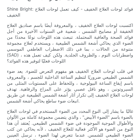
Shine Bright: فوائد لوحات العلاج الخفيف - كيف تعمل لوحات العلاج
الخفيف
اكتسبت لوحات العلاج الخفيف ، والمعروفة أيضًا باسم صناديق العلاج
الخفيفة أو مصابيح الشمس ، شعبية في السنوات الأخيرة من أجل
فوائد الصحة والعافية المحتملة. تنبعث هذه اللوحات نوعًا محددًا من
الضوء الذي يحاكي أشعة الشمس الطبيعية ، ويستخدم لعلاج مجموعة
متنوعة من الحالات ، بما في ذلك الاضطراب العاطفي الموسمي
(SAD) ، واضطرابات النوم ، والظروف الجلدية. ولكن كيف تعمل هذه
اللوحات فعليًا لتوفير هذه الفوائد؟
في قلب لوحات العلاج الخفيف هو مفهوم التعرض للضوء. يعد ضوء
الشمس الطبيعي ضروريًا لتنظيم الساعة الداخلية للجسم ، والمعروف
باسم إيقاع الساعة البيولوجية ، وللحفاظ على المستويات المثلى من
السيروتونين ، وهو ناقل عصبي يؤثر على المزاج والرفاهية. تهدف
لوحات العلاج الخفيف إلى تكرار آثار أشعة الشمس الطبيعية عن طريق
انبعاث ضوء ساطع يحاكي أشعة الشمس.
غالبًا ما يشار إلى النوع المحدد من الضوء المستخدم في لوحات العلاج
بالضوء باسم "الضوء الأبيض" ، والذي يتضمن مجموعة كاملة من الألوان
والأطوال الموجية الموجودة في ضوء الشمس الطبيعي. يُعتقد أن هذا
النوع من الضوء هو الأكثر فعالية للعلاج الخفيف ، لأنه يحاكي عن كثب
الضوء الطبيعي للشمس. عندما تتعرض لهذا الضوء ، ترسل العينين