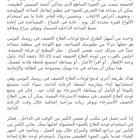
الخفيفة تنبعث من الضوء الساطع الذي يحاكي أشعة الشمس الطبيعية.
يمكن أن يساعد هذا التعرض للضوء في تنظيم إيقاعك الساعة البيولوجية
، وتخفيف أعراض الاكتئاب ، وتحسين رفاه العام. عادةً ما يتم استخدام
الألواح لفترة محددة كل يوم ، عادة في الصباح ، للمساعدة في إعادة
ضبط الساعة الداخلية لجسمك وتوفير مزاج وطاقة.
واحدة من أسهل الطرق لدمج لوحات العلاج الخفيف في روتينك اليومي
هو جعلها جزءًا من طقوسك الصباحية. ضع اللوحة في منطقة مضاءة
جيدًا في منزلك حيث تقضي الصباح ، مثل المطبخ أو غرفة المعيشة.
اجلس بالقرب من لوحة العلاج الخفيفة لمدة 20-30 دقيقة أثناء تناول
وجبة الإفطار ، أو اقرأ الأخبار ، أو ببساطة استمتع بلحظة هادئة لنفسك.
هذا يمكن أن يساعد في بدء يومك بمجموعة من الطاقة والإيجابية.
هناك طريقة أخرى لدمج لوحات العلاج الخفيف في روتينك اليومي وهي
استخدامها أثناء ممارسة أنشطة الرعاية الذاتية. سواء كنت تستمتع
باليوغا أو التأمل أو ببساطة الاسترخاء مع كتاب جيد ، فكر في وضع
لوحة العلاج الخفيف في منطقة الاسترخاء المعينة. يمكن أن يعزز العلاج
الخفيف الاسترخاء ويوفر زيادة مزاجية إضافية خلال وقت الرعاية
الذاتية.
إذا كنت تعمل في مكتب أو تقضي الكثير من الوقت في الداخل ، ففكر
في استخدام لوحة العلاج بالضوء المحمولة لجلبها معك. يعاني الكثير من
الناس من تراجع الطاقة والمزاج خلال يوم العمل ، وخاصة في أشهر
الشتاء عندما يكون الضوء الطبيعي محدودًا. باستخدام لوحة علاج إضاءة