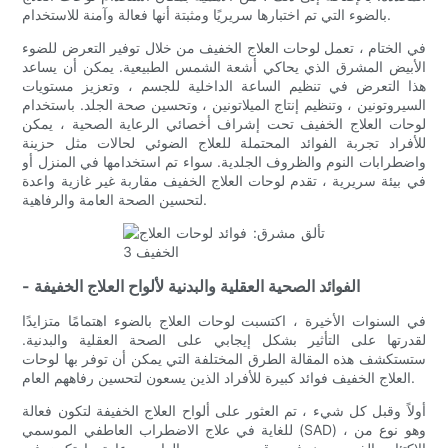
بالضوء التي تم اختبارها سريريًا ومثبتة أنها فعالة وآمنة للاستخدام.
في الختام ، تعمل لوحات العلاج الخفيف من خلال توفير التعرض للضوء
الأبيض المشرق الذي يحاكي أشعة الشمس الطبيعية. يمكن أن يساعد
هذا التعرض في تنظيم الساعة الداخلية للجسم ، وتعزيز مستويات
السيروتونين ، وتنظيم إنتاج الميلاتونين ، وتحسين صحة الجلد. باستخدام
لوحات العلاج الخفيف تحت إشراف أخصائي الرعاية الصحية ، يمكن
للأفراد تجربة الفوائد المحتملة للعلاج الضوئي لحالات مثل حزينة
واضطرابات النوم والظروف الجلدية. سواء تم استخدامها في المنزل أو
في بيئة سريرية ، تقدم لوحات العلاج الخفيف مقاربة غير غازية واعدة
لتحسين الصحة العامة والرفاهية.
- الفوائد الصحية العقلية والبدنية لألواح العلاج الخفيفة
في السنوات الأخيرة ، اكتسبت لوحات العلاج بالضوء اهتمامًا متزايدًا
لقدرتها على التأثير بشكل إيجابي على الصحة العقلية والبدنية.
ستستكشف هذه المقالة الطرق المختلفة التي يمكن أن توفر بها لوحات
العلاج الخفيف فوائد كبيرة للأفراد الذين يسعون لتحسين رفاههم العام.
أولاً وقبل كل شيء ، تم العثور على ألواح العلاج الخفيفة لتكون فعالة
للغاية في علاج الاضطراب العاطفي الموسمي (SAD) ، وهو نوع من